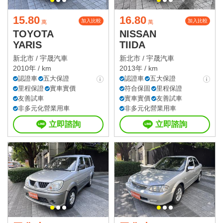
15.80
16.80
加入比較
加入比較
萬
萬
TOYOTA
NISSAN
YARIS
TIIDA
新北市 /
宇晟汽車
新北市 /
宇晟汽車
2010年 / km
2013年 / km
認證車
五大保證
認證車
五大保證
里程保證
實車實價
符合保固
里程保證
友善試車
實車實價
友善試車
非多元化營業用車
非多元化營業用車
立即諮詢
立即諮詢