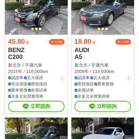
45.80
18.80
加入比較
加入比較
萬
萬
BENZ
AUDI
C200
A5
新北市 /
宇晟汽車
新北市 /
宇晟汽車
2015年 / 118,000km
2009年 / 113,000km
認證車
五大保證
認證車
五大保證
符合保固
里程保證
里程保證
實車實價
實車實價
友善試車
友善試車
非多元化營業用車
非多元化營業用車
立即諮詢
立即諮詢