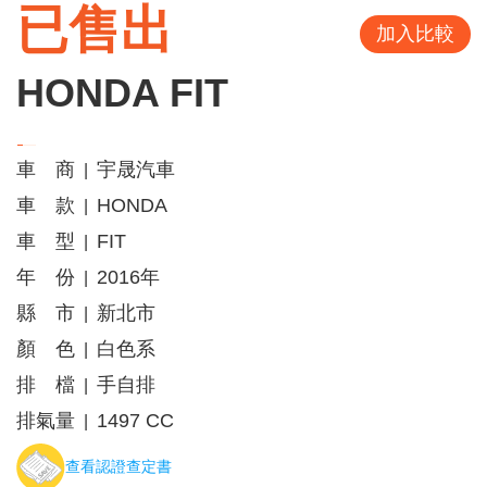
已售出
加入比較
HONDA FIT
車 商
宇晟汽車
|
車 款
HONDA
|
車 型
FIT
|
年 份
2016年
|
縣 市
新北市
|
顏 色
白色系
|
排 檔
手自排
|
排氣量
1497 CC
|
查看認證查定書