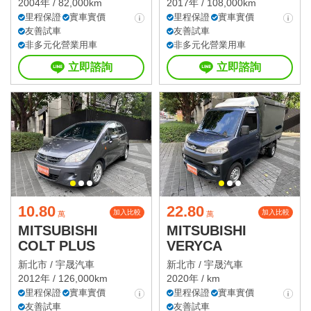
2004年 / 82,000km
2017年 / 108,000km
里程保證
實車實價
里程保證
實車實價
友善試車
友善試車
非多元化營業用車
非多元化營業用車
立即諮詢
立即諮詢
10.80
22.80
加入比較
加入比較
萬
萬
MITSUBISHI
MITSUBISHI
COLT PLUS
VERYCA
新北市 /
宇晟汽車
新北市 /
宇晟汽車
2012年 / 126,000km
2020年 / km
里程保證
實車實價
里程保證
實車實價
友善試車
友善試車