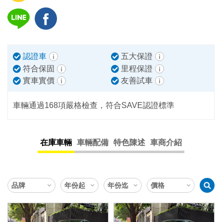
認證車
五大保證
符合保固
里程保證
實車實價
友善試車
車輛通過168項嚴格檢查，符合SAVE認證標準
在庫車輛
車輛配備
特色陳述
車商介紹