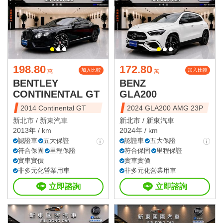
198.80
172.80
加入比較
加入比較
萬
萬
BENTLEY
BENZ
CONTINENTAL GT
GLA200
2014 Continental GT
2024 GLA200 AMG 23P
新北市 /
新東汽車
新北市 /
新東汽車
2013年 / km
2024年 / km
認證車
五大保證
認證車
五大保證
符合保固
里程保證
符合保固
里程保證
實車實價
實車實價
非多元化營業用車
非多元化營業用車
立即諮詢
立即諮詢