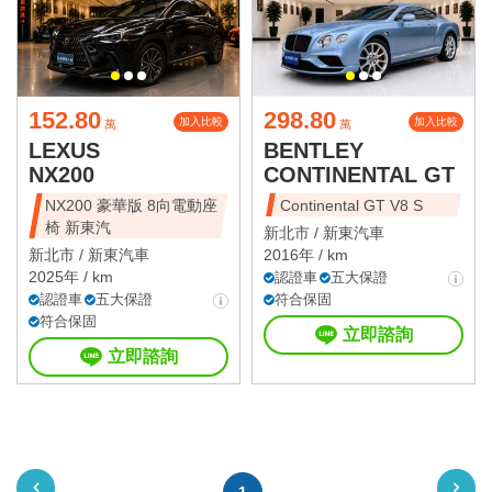
152.80
298.80
加入比較
加入比較
萬
萬
LEXUS
BENTLEY
NX200
CONTINENTAL GT
NX200 豪華版 8向電動座
Continental GT V8 S
椅 新東汽
新北市 /
新東汽車
新北市 /
新東汽車
2016年 / km
2025年 / km
認證車
五大保證
認證車
五大保證
符合保固
符合保固
立即諮詢
立即諮詢