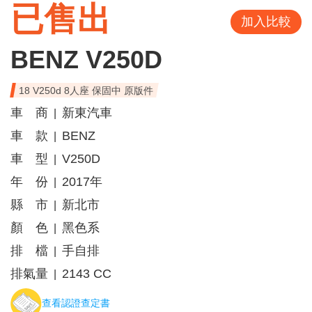
已售出
加入比較
BENZ V250D
18 V250d 8人座 保固中 原版件
車 商
新東汽車
|
車 款
BENZ
|
車 型
V250D
|
年 份
2017年
|
縣 市
新北市
|
顏 色
黑色系
|
排 檔
手自排
|
排氣量
2143 CC
|
查看認證查定書