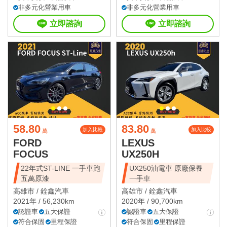
非多元化營業用車
非多元化營業用車
立即諮詢
立即諮詢
58.80
83.80
加入比較
加入比較
萬
萬
FORD
LEXUS
FOCUS
UX250H
22年式ST-LINE 一手車跑
UX250油電車 原廠保養
五萬原漆
一手車
高雄市 /
銓鑫汽車
高雄市 /
銓鑫汽車
2021年 / 56,230km
2020年 / 90,700km
認證車
五大保證
認證車
五大保證
符合保固
里程保證
符合保固
里程保證