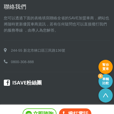
聯絡我們
您可以透過下面的表格填寫聯絡全省的SAVE加盟車商，網站也
將隨時更新優質車商資訊，若有任何疑問也可以直接撥打我們
的服務專線 ，由專人為您解答。
244-55 新北市林口區三民路136號
0800-308-888
幫你
賣車
0
車輛
ISAVE粉絲團
比較
立即諮詢
撥打電話