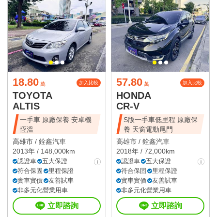
18.80
57.80
加入比較
加入比較
萬
萬
TOYOTA
HONDA
ALTIS
CR-V
一手車 原廠保養 安卓機
S版一手車低里程 原廠保
恆溫
養 天窗電動尾門
高雄市 /
銓鑫汽車
高雄市 /
銓鑫汽車
2013年 / 148,000km
2018年 / 72,000km
認證車
五大保證
認證車
五大保證
符合保固
里程保證
符合保固
里程保證
實車實價
友善試車
實車實價
友善試車
非多元化營業用車
非多元化營業用車
立即諮詢
立即諮詢