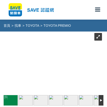
首頁
>
找車
>
TOYOTA
>
TOYOTA PREMIO