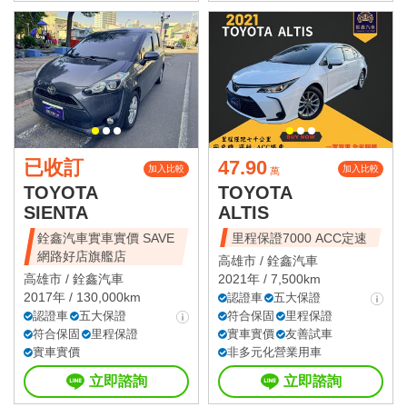
已收訂
47.90
加入比較
加入比較
萬
TOYOTA
TOYOTA
SIENTA
ALTIS
銓鑫汽車實車實價 SAVE
里程保證7000 ACC定速
網路好店旗艦店
高雄市 /
銓鑫汽車
高雄市 /
銓鑫汽車
2021年 / 7,500km
2017年 / 130,000km
認證車
五大保證
認證車
五大保證
符合保固
里程保證
符合保固
里程保證
實車實價
友善試車
實車實價
非多元化營業用車
立即諮詢
立即諮詢