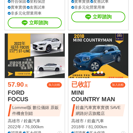
符合保固
里程保證
實車實價
友善試車
實車實價
友善試車
非多元化營業用車
非多元化營業用車
立即諮詢
立即諮詢
57.90
已收訂
加入比較
加入比較
萬
FORD
MINI
FOCUS
COUNTRY MAN
Lommel版 數位儀錶 原鈑
銓鑫汽車實車實價 SAVE
件機會別錯
網路好店旗艦店
高雄市 /
銓鑫汽車
高雄市 /
銓鑫汽車
2022年 / 76,000km
2018年 / 81,000km
認證車
五大保證
認證車
五大保證