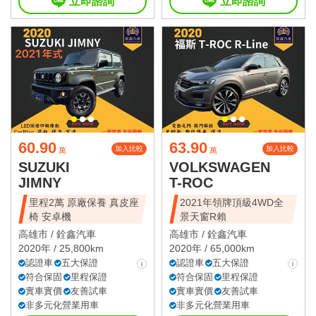
立即諮詢
立即諮詢
60.90
63.90
加入比較
加入比較
萬
萬
SUZUKI
VOLKSWAGEN
JIMNY
T-ROC
里程2萬 原廠保養 真皮座
2021年領牌頂級4WD全
椅 安卓機
景天窗R賴
高雄市 /
銓鑫汽車
高雄市 /
銓鑫汽車
2020年 / 25,800km
2020年 / 65,000km
認證車
五大保證
認證車
五大保證
符合保固
里程保證
符合保固
里程保證
實車實價
友善試車
實車實價
友善試車
非多元化營業用車
非多元化營業用車