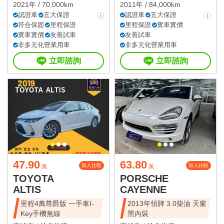
2021年 / 70,000km
2011年 / 84,000km
認證車
五大保證
認證車
五大保證
符合保固
里程保證
里程保證
實車實價
實車實價
友善試車
友善試車
非多元化營業用車
非多元化營業用車
立即諮詢
立即諮詢
47.90
63.80
加入比較
加入比較
萬
萬
TOYOTA
PORSCHE
ALTIS
CAYENNE
里程4萬尊爵版 一手車I-
2013年領牌 3.0柴油 天窗
Key手機無線
黑內裝