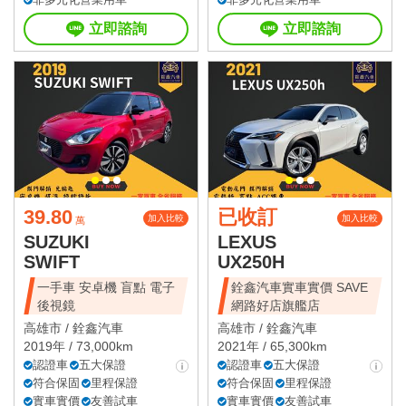
立即諮詢
立即諮詢
39.80
已收訂
加入比較
加入比較
萬
SUZUKI
LEXUS
SWIFT
UX250H
一手車 安卓機 盲點 電子
銓鑫汽車實車實價 SAVE
後視鏡
網路好店旗艦店
高雄市 /
銓鑫汽車
高雄市 /
銓鑫汽車
2019年 / 73,000km
2021年 / 65,300km
認證車
五大保證
認證車
五大保證
符合保固
里程保證
符合保固
里程保證
實車實價
友善試車
實車實價
友善試車