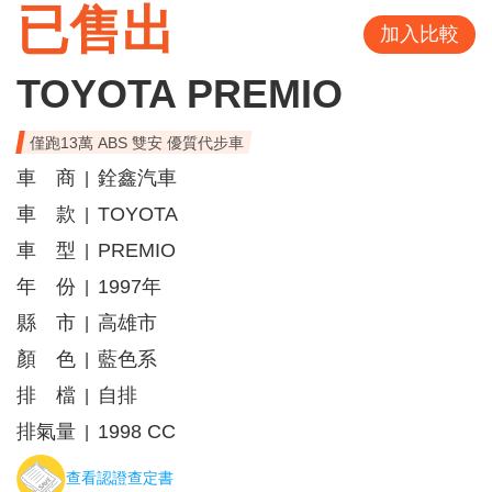
已售出
加入比較
TOYOTA PREMIO
僅跑13萬 ABS 雙安 優質代步車
車 商
銓鑫汽車
|
車 款
TOYOTA
|
車 型
PREMIO
|
年 份
1997年
|
縣 市
高雄市
|
顏 色
藍色系
|
排 檔
自排
|
排氣量
1998 CC
|
查看認證查定書