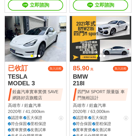
立即諮詢
立即諮詢
已收訂
85.90
加入比較
加入比較
萬
TESLA
BMW
MODEL 3
218I
銓鑫汽車實車實價 SAVE
四門M SPORT 限量版 車
網路好店旗艦店
門無框設計
高雄市 /
銓鑫汽車
高雄市 /
銓鑫汽車
2020年 / 41,000km
2020年 / 63,000km
認證車
五大保證
認證車
五大保證
符合保固
里程保證
符合保固
里程保證
實車實價
友善試車
實車實價
友善試車
非多元化營業用車
非多元化營業用車