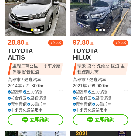
28.80
97.80
加入比較
加入比較
萬
萬
TOYOTA
TOYOTA
ALTIS
HILUX
里程二萬公里 一手車原廠
環景 摸門 免鑰匙 恆溫 里
保養 影音恆溫
程僅跑九萬
高雄市 /
銓鑫汽車
高雄市 /
銓鑫汽車
2014年 / 21,800km
2021年 / 99,000km
認證車
五大保證
認證車
五大保證
符合保固
里程保證
符合保固
里程保證
實車實價
友善試車
實車實價
友善試車
非多元化營業用車
非多元化營業用車
立即諮詢
立即諮詢