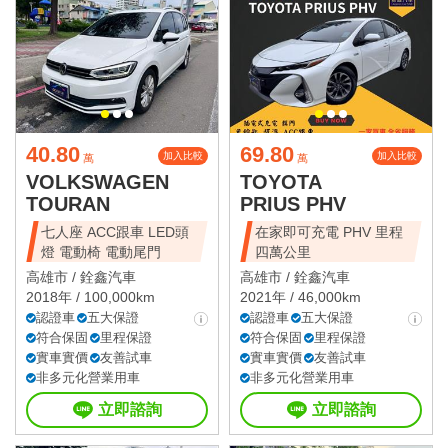
40.80
69.80
加入比較
加入比較
萬
萬
VOLKSWAGEN
TOYOTA
TOURAN
PRIUS PHV
七人座 ACC跟車 LED頭
在家即可充電 PHV 里程
燈 電動椅 電動尾門
四萬公里
高雄市 /
銓鑫汽車
高雄市 /
銓鑫汽車
2018年 / 100,000km
2021年 / 46,000km
認證車
五大保證
認證車
五大保證
符合保固
里程保證
符合保固
里程保證
實車實價
友善試車
實車實價
友善試車
非多元化營業用車
非多元化營業用車
立即諮詢
立即諮詢