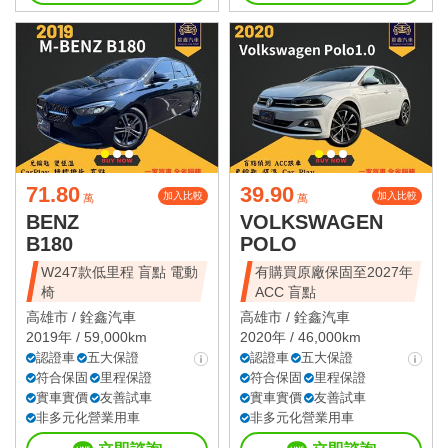
71.80
39.90
加入比較
加入比較
萬
萬
BENZ
VOLKSWAGEN
B180
POLO
W247款低里程 盲點 電動
有購買原廠保固至2027年
椅
ACC 盲點
高雄市 /
銓鑫汽車
高雄市 /
銓鑫汽車
2019年 / 59,000km
2020年 / 46,000km
認證車
五大保證
認證車
五大保證
符合保固
里程保證
符合保固
里程保證
實車實價
友善試車
實車實價
友善試車
非多元化營業用車
非多元化營業用車