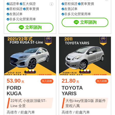
認證車
五大保證
里程保證
實車實價
里程保證
實車實價
友善試車
友善試車
非多元化營業用車
非多元化營業用車
立即諮詢
立即諮詢
53.90
21.80
加入比較
加入比較
萬
萬
FORD
TOYOTA
KUGA
YARIS
22年式 小改款頂級ST-
大包i-key恆溫G版 原鈑件
Line 全景
里程八萬
高雄市 /
銓鑫汽車
高雄市 /
銓鑫汽車