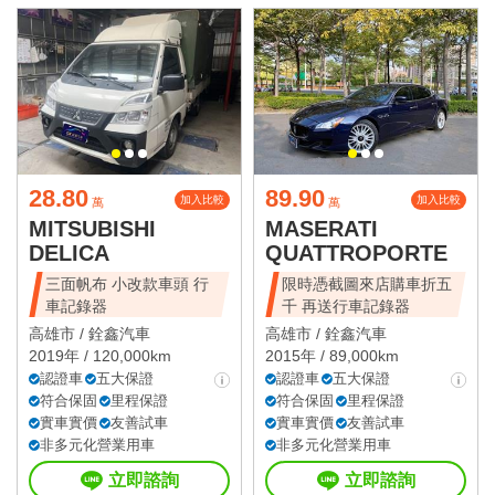
28.80
89.90
加入比較
加入比較
萬
萬
MITSUBISHI
MASERATI
DELICA
QUATTROPORTE
三面帆布 小改款車頭 行
限時憑截圖來店購車折五
車記錄器
千 再送行車記錄器
高雄市 /
銓鑫汽車
高雄市 /
銓鑫汽車
2019年 / 120,000km
2015年 / 89,000km
認證車
五大保證
認證車
五大保證
符合保固
里程保證
符合保固
里程保證
實車實價
友善試車
實車實價
友善試車
非多元化營業用車
非多元化營業用車
立即諮詢
立即諮詢