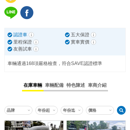
認證車
五大保證
里程保證
實車實價
友善試車
車輛通過168項嚴格檢查，符合SAVE認證標準
在庫車輛
車輛配備
特色陳述
車商介紹