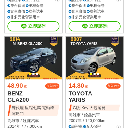
符合保固
里程保證
符合保固
里程保證
實車實價
友善試車
實車實價
友善試車
非多元化營業用車
非多元化營業用車
立即諮詢
立即諮詢
48.90
14.80
加入比較
加入比較
萬
萬
BENZ
TOYOTA
GLA200
YARIS
總代理 里程七萬 電動椅
G版-Key 大包尾翼
電尾門
高雄市 /
銓鑫汽車
高雄市 /
銓鑫汽車
2007年 / 120,000km
2014年 / 77,000km
認證車
五大保證