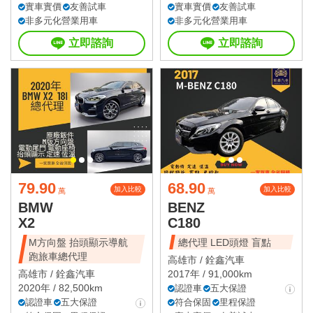
實車實價
友善試車
實車實價
友善試車
非多元化營業用車
非多元化營業用車
立即諮詢
立即諮詢
79.90
68.90
加入比較
加入比較
萬
萬
BMW
BENZ
X2
C180
M方向盤 抬頭顯示導航
總代理 LED頭燈 盲點
跑旅車總代理
高雄市 /
銓鑫汽車
高雄市 /
銓鑫汽車
2017年 / 91,000km
2020年 / 82,500km
認證車
五大保證
認證車
五大保證
符合保固
里程保證