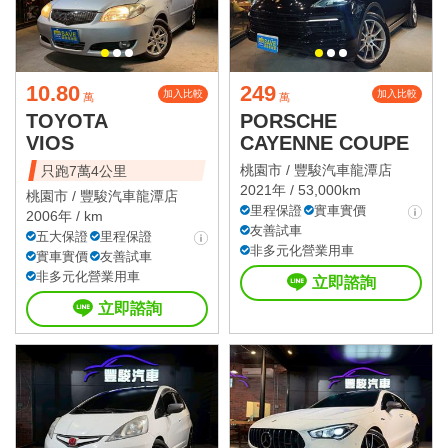
10.80
249
加入比較
加入比較
萬
萬
TOYOTA
PORSCHE
VIOS
CAYENNE COUPE
桃園市 /
豐駿汽車龍潭店
只跑7萬4公里
2021年 / 53,000km
桃園市 /
豐駿汽車龍潭店
里程保證
實車實價
2006年 / km
友善試車
五大保證
里程保證
非多元化營業用車
實車實價
友善試車
非多元化營業用車
立即諮詢
立即諮詢