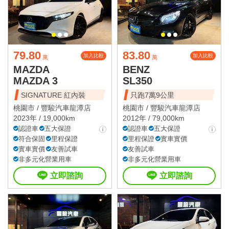
79.80
83.80
加入比較
加入比較
萬
萬
MAZDA
BENZ
MAZDA 3
SL350
SIGNATURE 紅內裝
只跑7萬9公里
桃園市 /
豐駿汽車龍潭店
桃園市 /
豐駿汽車龍潭店
2023年 / 19,000km
2012年 / 79,000km
認證車
五大保證
認證車
五大保證
符合保固
里程保證
里程保證
實車實價
實車實價
友善試車
友善試車
非多元化營業用車
非多元化營業用車
立即諮詢
立即諮詢