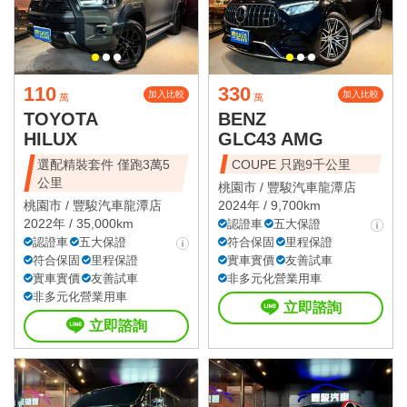
110
330
加入比較
加入比較
萬
萬
TOYOTA
BENZ
HILUX
GLC43 AMG
選配精裝套件 僅跑3萬5
COUPE 只跑9千公里
公里
桃園市 /
豐駿汽車龍潭店
桃園市 /
豐駿汽車龍潭店
2024年 / 9,700km
2022年 / 35,000km
認證車
五大保證
認證車
五大保證
符合保固
里程保證
符合保固
里程保證
實車實價
友善試車
實車實價
友善試車
非多元化營業用車
非多元化營業用車
立即諮詢
立即諮詢