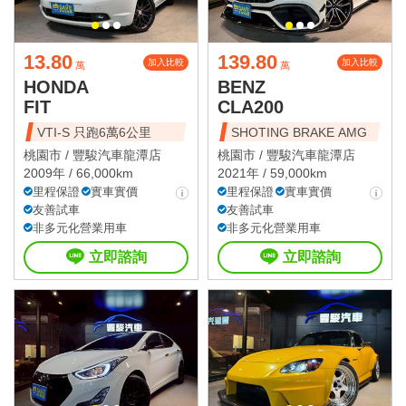
13.80
139.80
加入比較
加入比較
萬
萬
HONDA
BENZ
FIT
CLA200
VTI-S 只跑6萬6公里
SHOTING BRAKE AMG
桃園市 /
豐駿汽車龍潭店
桃園市 /
豐駿汽車龍潭店
2009年 / 66,000km
2021年 / 59,000km
里程保證
實車實價
里程保證
實車實價
友善試車
友善試車
非多元化營業用車
非多元化營業用車
立即諮詢
立即諮詢