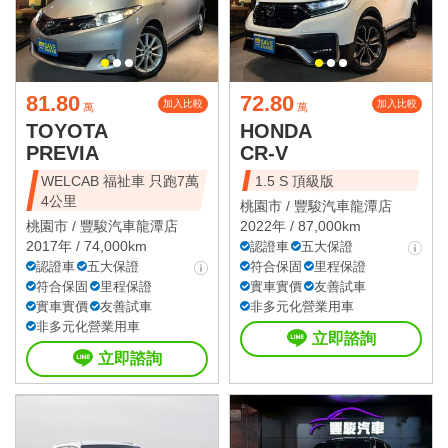
81.80
72.80
加入比較
加入比較
萬
萬
TOYOTA
HONDA
PREVIA
CR-V
WELCAB 福祉車 只跑7萬
1.5 S 頂級版
4公里
桃園市 /
豐駿汽車龍潭店
桃園市 /
豐駿汽車龍潭店
2022年 / 87,000km
2017年 / 74,000km
認證車
五大保證
認證車
五大保證
符合保固
里程保證
符合保固
里程保證
實車實價
友善試車
實車實價
友善試車
非多元化營業用車
非多元化營業用車
立即諮詢
立即諮詢