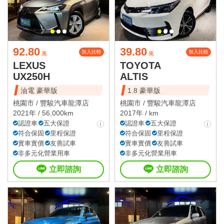
92.80
39.80
加入比較
加入比較
萬
萬
LEXUS
TOYOTA
UX250H
ALTIS
油電 豪華版
1.8 豪華版
桃園市 /
豐駿汽車龍潭店
桃園市 /
豐駿汽車龍潭店
2021年 / 56,000km
2017年 / km
認證車
五大保證
認證車
五大保證
符合保固
里程保證
符合保固
里程保證
實車實價
友善試車
實車實價
友善試車
非多元化營業用車
非多元化營業用車
立即諮詢
立即諮詢