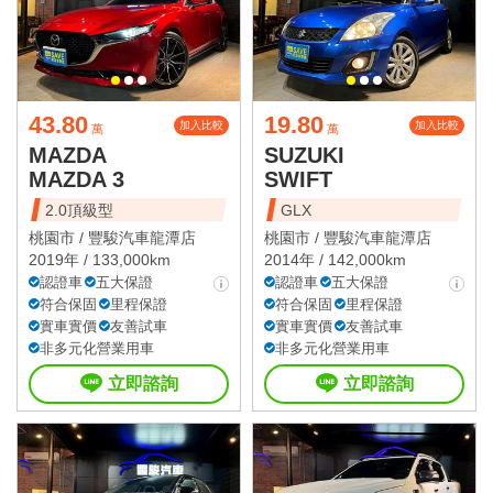
43.80
19.80
加入比較
加入比較
萬
萬
MAZDA
SUZUKI
MAZDA 3
SWIFT
2.0頂級型
GLX
桃園市 /
豐駿汽車龍潭店
桃園市 /
豐駿汽車龍潭店
2019年 / 133,000km
2014年 / 142,000km
認證車
五大保證
認證車
五大保證
符合保固
里程保證
符合保固
里程保證
實車實價
友善試車
實車實價
友善試車
非多元化營業用車
非多元化營業用車
立即諮詢
立即諮詢