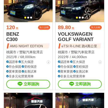
120
89.80
加入比較
加入比較
萬
萬
BENZ
VOLKSWAGEN
C300
GOLF VARIANT
AMG NIGHT EDTION
eTSI R-LINE 跑4萬公里
桃園市 /
豐駿汽車龍潭店
桃園市 /
豐駿汽車龍潭店
2021年 / 68,000km
2022年 / 44,000km
認證車
五大保證
認證車
五大保證
符合保固
里程保證
符合保固
里程保證
實車實價
友善試車
實車實價
友善試車
非多元化營業用車
非多元化營業用車
立即諮詢
立即諮詢