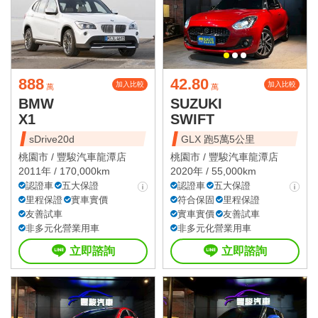
888
42.80
加入比較
加入比較
萬
萬
BMW
SUZUKI
X1
SWIFT
sDrive20d
GLX 跑5萬5公里
桃園市 /
豐駿汽車龍潭店
桃園市 /
豐駿汽車龍潭店
2011年 / 170,000km
2020年 / 55,000km
認證車
五大保證
認證車
五大保證
里程保證
實車實價
符合保固
里程保證
友善試車
實車實價
友善試車
非多元化營業用車
非多元化營業用車
立即諮詢
立即諮詢