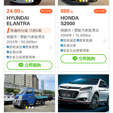
24.80
888
加入比較
加入比較
萬
萬
HYUNDAI
HONDA
ELANTRA
S2000
桃園市 /
豐駿汽車龍潭店
英倫特仕版 只跑5萬
2004年 / 75,600km
桃園市 /
豐駿汽車龍潭店
里程保證
實車實價
2015年 / 50,000km
友善試車
里程保證
實車實價
非多元化營業用車
友善試車
非多元化營業用車
立即諮詢
立即諮詢