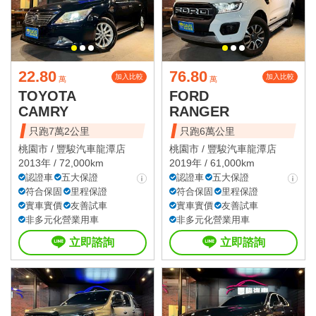
22.80
76.80
加入比較
加入比較
萬
萬
TOYOTA
FORD
CAMRY
RANGER
只跑7萬2公里
只跑6萬公里
桃園市 /
豐駿汽車龍潭店
桃園市 /
豐駿汽車龍潭店
2013年 / 72,000km
2019年 / 61,000km
認證車
五大保證
認證車
五大保證
符合保固
里程保證
符合保固
里程保證
實車實價
友善試車
實車實價
友善試車
非多元化營業用車
非多元化營業用車
立即諮詢
立即諮詢