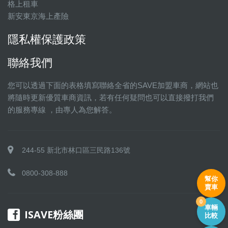
格上租車
新安東京海上產險
隱私權保護政策
聯絡我們
您可以透過下面的表格填寫聯絡全省的SAVE加盟車商，網站也
將隨時更新優質車商資訊，若有任何疑問也可以直接撥打我們
的服務專線 ，由專人為您解答。
244-55 新北市林口區三民路136號
0800-308-888
幫你
賣車
0
車輛
ISAVE粉絲團
比較