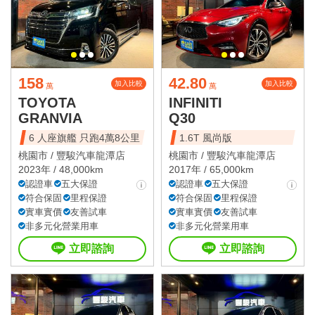
158
42.80
加入比較
加入比較
萬
萬
TOYOTA
INFINITI
GRANVIA
Q30
6 人座旗艦 只跑4萬8公里
1.6T 風尚版
桃園市 /
豐駿汽車龍潭店
桃園市 /
豐駿汽車龍潭店
2023年 / 48,000km
2017年 / 65,000km
認證車
五大保證
認證車
五大保證
符合保固
里程保證
符合保固
里程保證
實車實價
友善試車
實車實價
友善試車
非多元化營業用車
非多元化營業用車
立即諮詢
立即諮詢