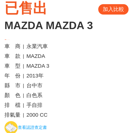
已售出
加入比較
MAZDA MAZDA 3
車 商
永業汽車
|
車 款
MAZDA
|
車 型
MAZDA 3
|
年 份
2013年
|
縣 市
台中市
|
顏 色
白色系
|
排 檔
手自排
|
排氣量
2000 CC
|
查看認證查定書