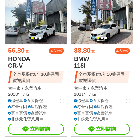
56.80
88.80
加入比較
加入比較
萬
萬
HONDA
BMW
CR-V
118I
全車系提供5年10萬保固~
全車系提供5年10萬保固~
歡迎議價
歡迎議價
台中市 /
永業汽車
台中市 /
永業汽車
2018年 / km
2021年 / km
認證車
五大保證
認證車
五大保證
符合保固
里程保證
符合保固
里程保證
實車實價
友善試車
實車實價
友善試車
非多元化營業用車
非多元化營業用車
立即諮詢
立即諮詢