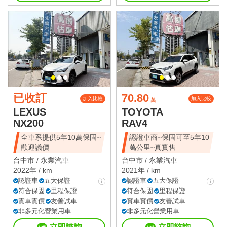
已收訂
70.80
加入比較
加入比較
萬
LEXUS
TOYOTA
NX200
RAV4
全車系提供5年10萬保固~
認證車商~保固可至5年10
歡迎議價
萬公里~真實售
台中市 /
永業汽車
台中市 /
永業汽車
2022年 / km
2021年 / km
認證車
五大保證
認證車
五大保證
符合保固
里程保證
符合保固
里程保證
實車實價
友善試車
實車實價
友善試車
非多元化營業用車
非多元化營業用車