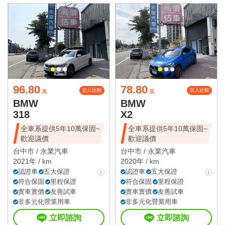
96.80
78.80
加入比較
加入比較
萬
萬
BMW
BMW
318
X2
全車系提供5年10萬保固~
全車系提供5年10萬保固~
歡迎議價
歡迎議價
台中市 /
永業汽車
台中市 /
永業汽車
2021年 / km
2020年 / km
認證車
五大保證
認證車
五大保證
符合保固
里程保證
符合保固
里程保證
實車實價
友善試車
實車實價
友善試車
非多元化營業用車
非多元化營業用車
立即諮詢
立即諮詢