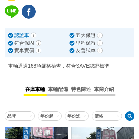
認證車
五大保證
符合保固
里程保證
實車實價
友善試車
車輛通過168項嚴格檢查，符合SAVE認證標準
在庫車輛
車輛配備
特色陳述
車商介紹