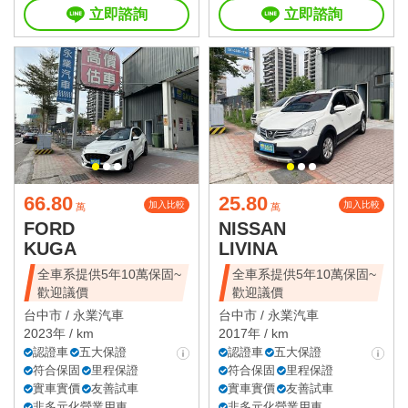
立即諮詢
立即諮詢
66.80
25.80
加入比較
加入比較
萬
萬
FORD
NISSAN
KUGA
LIVINA
全車系提供5年10萬保固~
全車系提供5年10萬保固~
歡迎議價
歡迎議價
台中市 /
永業汽車
台中市 /
永業汽車
2023年 / km
2017年 / km
認證車
五大保證
認證車
五大保證
符合保固
里程保證
符合保固
里程保證
實車實價
友善試車
實車實價
友善試車
非多元化營業用車
非多元化營業用車