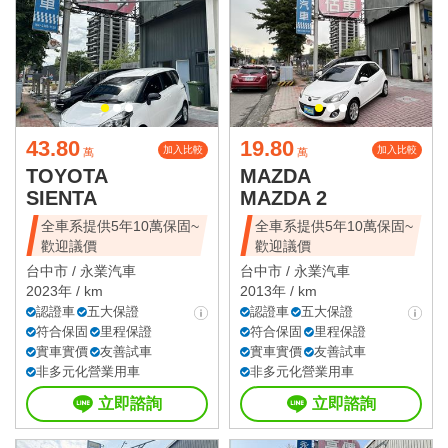
43.80
19.80
加入比較
加入比較
萬
萬
TOYOTA
MAZDA
SIENTA
MAZDA 2
全車系提供5年10萬保固~
全車系提供5年10萬保固~
歡迎議價
歡迎議價
台中市 /
永業汽車
台中市 /
永業汽車
2023年 / km
2013年 / km
認證車
五大保證
認證車
五大保證
符合保固
里程保證
符合保固
里程保證
實車實價
友善試車
實車實價
友善試車
非多元化營業用車
非多元化營業用車
立即諮詢
立即諮詢