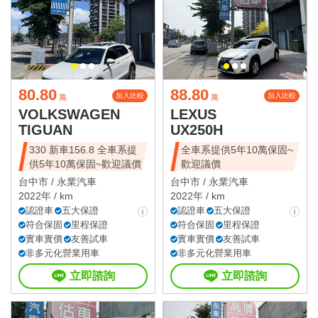
80.80
88.80
加入比較
加入比較
萬
萬
VOLKSWAGEN
LEXUS
TIGUAN
UX250H
330 新車156.8 全車系提
全車系提供5年10萬保固~
供5年10萬保固~歡迎議價
歡迎議價
台中市 /
永業汽車
台中市 /
永業汽車
2022年 / km
2022年 / km
認證車
五大保證
認證車
五大保證
符合保固
里程保證
符合保固
里程保證
實車實價
友善試車
實車實價
友善試車
非多元化營業用車
非多元化營業用車
立即諮詢
立即諮詢