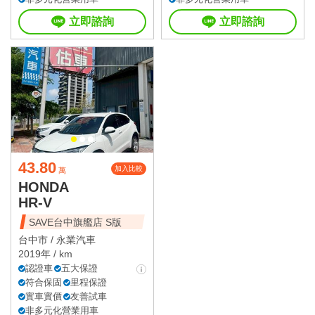
立即諮詢
立即諮詢
43.80
加入比較
萬
HONDA
HR-V
SAVE台中旗艦店 S版
台中市 /
永業汽車
2019年 / km
認證車
五大保證
符合保固
里程保證
實車實價
友善試車
非多元化營業用車