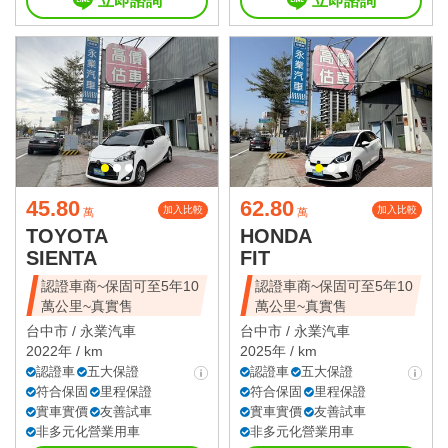
立即諮詢
立即諮詢
45.80
62.80
加入比較
加入比較
萬
萬
TOYOTA
HONDA
SIENTA
FIT
認證車商~保固可至5年10
認證車商~保固可至5年10
萬公里~真實售
萬公里~真實售
台中市 /
永業汽車
台中市 /
永業汽車
2022年 / km
2025年 / km
認證車
五大保證
認證車
五大保證
符合保固
里程保證
符合保固
里程保證
實車實價
友善試車
實車實價
友善試車
非多元化營業用車
非多元化營業用車