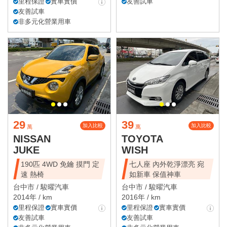
里程保證
實車實價
友善試車
友善試車
非多元化營業用車
29
39
加入比較
加入比較
萬
萬
NISSAN
TOYOTA
JUKE
WISH
190匹 4WD 免鑰 摸門 定
七人座 內外乾淨漂亮 宛
速 熱椅
如新車 保值神車
台中市 /
駿曜汽車
台中市 /
駿曜汽車
2014年 / km
2016年 / km
里程保證
實車實價
里程保證
實車實價
友善試車
友善試車