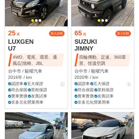
25
65
加入比較
加入比較
萬
萬
LUXGEN
SUZUKI
U7
JIMNY
4WD、電尾、環景、通
四輪傳動、定速、360環
風/記憶椅、JBL
景、恆溫空調
台中市 /
駿曜汽車
台中市 /
駿曜汽車
2016年 / km
2020年 / km
認證車
五大保證
認證車
五大保證
符合保固
里程保證
符合保固
里程保證
實車實價
友善試車
實車實價
友善試車
非多元化營業用車
非多元化營業用車