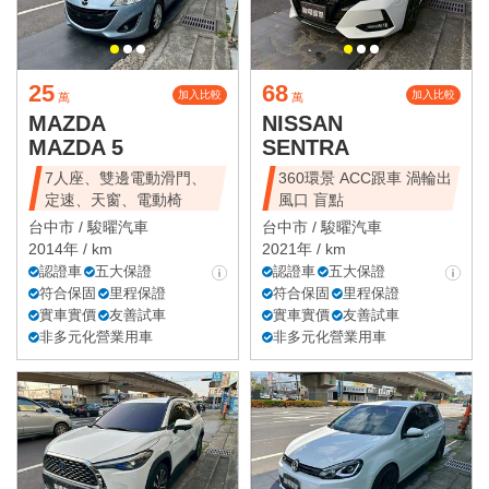
25
68
加入比較
加入比較
萬
萬
MAZDA
NISSAN
MAZDA 5
SENTRA
7人座、雙邊電動滑門、
360環景 ACC跟車 渦輪出
定速、天窗、電動椅
風口 盲點
台中市 /
駿曜汽車
台中市 /
駿曜汽車
2014年 / km
2021年 / km
認證車
五大保證
認證車
五大保證
符合保固
里程保證
符合保固
里程保證
實車實價
友善試車
實車實價
友善試車
非多元化營業用車
非多元化營業用車