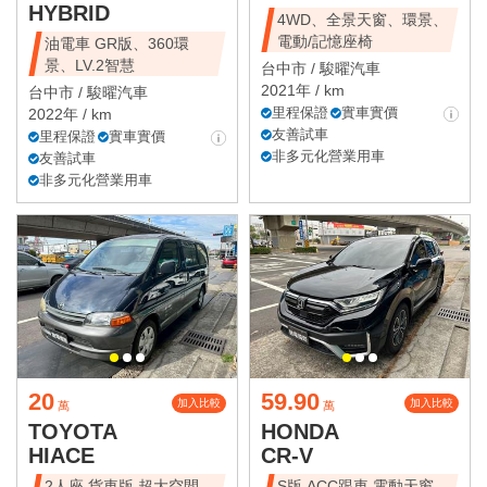
HYBRID
4WD、全景天窗、環景、
電動/記憶座椅
油電車 GR版、360環
景、LV.2智慧
台中市 /
駿曜汽車
2021年 / km
台中市 /
駿曜汽車
里程保證
實車實價
2022年 / km
友善試車
里程保證
實車實價
非多元化營業用車
友善試車
非多元化營業用車
20
59.90
加入比較
加入比較
萬
萬
TOYOTA
HONDA
HIACE
CR-V
2人座 貨車版 超大空間
S版 ACC跟車 電動天窗