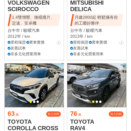
VOLKSWAGEN
MITSUBISHI
SCIROCCO
DELICA
1.4雙增壓、換檔撥片、
月繳2800起 輕鬆擁有你
定速、安卓機
的工啜好夥伴
台中市 /
駿曜汽車
台中市 /
駿曜汽車
2012年 / km
2013年 / km
里程保證
實車實價
里程保證
實車實價
友善試車
友善試車
非多元化營業用車
非多元化營業用車
63
76
加入比較
加入比較
萬
萬
TOYOTA
TOYOTA
COROLLA CROSS
RAV4