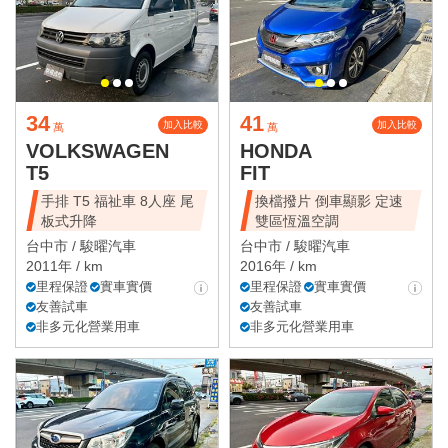
34
41
加入比較
加入比較
萬
萬
VOLKSWAGEN
HONDA
T5
FIT
手排 T5 福祉車 8人座 尾
換檔撥片 倒車顯影 定速
板式升降
雙區恆溫空調
台中市 /
駿曜汽車
台中市 /
駿曜汽車
2011年 / km
2016年 / km
里程保證
實車實價
里程保證
實車實價
友善試車
友善試車
非多元化營業用車
非多元化營業用車