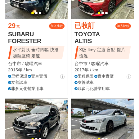
29
已收訂
加入比較
加入比較
萬
SUBARU
TOYOTA
FORESTER
ALTIS
水平對臥 全時四驅 快撥
X版 Ikey 定速 盲點 撥片
加熱座椅 定速
恆溫
台中市 /
駿曜汽車
台中市 /
駿曜汽車
2015年 / km
2017年 / km
里程保證
實車實價
里程保證
實車實價
友善試車
友善試車
非多元化營業用車
非多元化營業用車