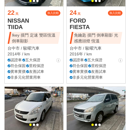
22
24
加入比較
加入比較
萬
萬
NISSAN
FORD
TIIDA
FIESTA
Ikey 摸門 定速 雙區恆溫
免鑰匙 摸門 倒車顯影 光
倒車顯影
感應頭燈 恆溫
台中市 /
駿曜汽車
台中市 /
駿曜汽車
2014年 / km
2016年 / km
認證車
五大保證
認證車
五大保證
符合保固
里程保證
符合保固
里程保證
實車實價
友善試車
實車實價
友善試車
非多元化營業用車
非多元化營業用車