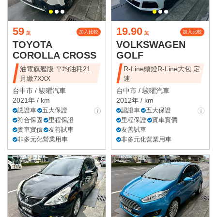
59
19.90
加入比較
加入比較
萬
萬
TOYOTA
VOLKSWAGEN
COROLLA CROSS
GOLF
油電旗艦版 平均油耗21
R-Line頭燈R-Line大包 定
月繳7XXX
速
台中市 /
駿曜汽車
台中市 /
駿曜汽車
2021年 / km
2012年 / km
認證車
五大保證
認證車
五大保證
符合保固
里程保證
里程保證
實車實價
實車實價
友善試車
友善試車
非多元化營業用車
非多元化營業用車