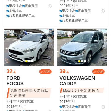
2005年 / km
台中市 /
駿曜汽車
2021年 / km
里程保證
實車實價
友善試車
里程保證
實車實價
非多元化營業用車
友善試車
非多元化營業用車
32
39
加入比較
加入比較
萬
萬
FORD
VOLKSWAGEN
FOCUS
CADDY
免鑰 自動停車 天窗 盲點
Maxi 2.0 7座 定速 恆溫
定速 快撥
台中市 /
駿曜汽車
台中市 /
駿曜汽車
2017年 / km
2015年 / km
里程保證
實車實價