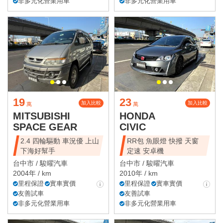
非多元化營業用車
非多元化營業用車
19
23
加入比較
加入比較
萬
萬
MITSUBISHI
HONDA
SPACE GEAR
CIVIC
2.4 四輪驅動 車況優 上山
RR包 魚眼燈 快撥 天窗
下海好幫手
定速 安卓機
台中市 /
駿曜汽車
台中市 /
駿曜汽車
2004年 / km
2010年 / km
里程保證
實車實價
里程保證
實車實價
友善試車
友善試車
非多元化營業用車
非多元化營業用車