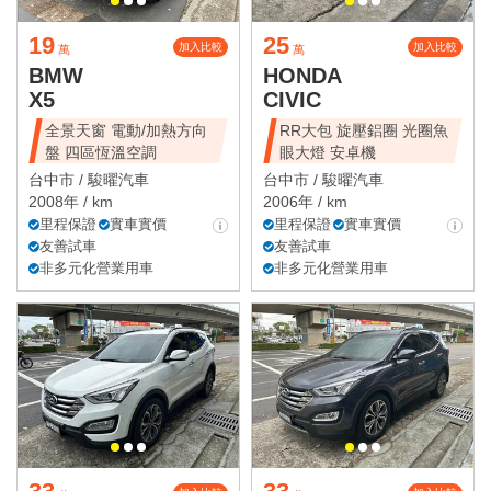
19
25
加入比較
加入比較
萬
萬
BMW
HONDA
X5
CIVIC
全景天窗 電動/加熱方向
RR大包 旋壓鋁圈 光圈魚
盤 四區恆溫空調
眼大燈 安卓機
台中市 /
駿曜汽車
台中市 /
駿曜汽車
2008年 / km
2006年 / km
里程保證
實車實價
里程保證
實車實價
友善試車
友善試車
非多元化營業用車
非多元化營業用車