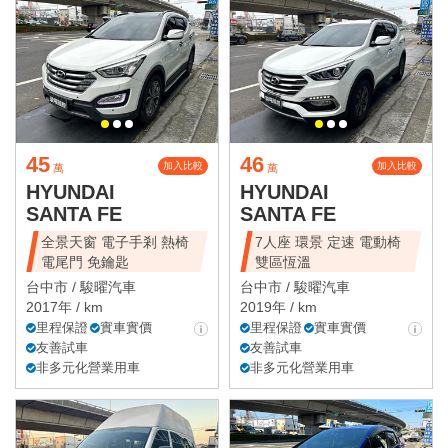
45
46
加入比較
加入比較
萬
萬
HYUNDAI
HYUNDAI
SANTA FE
SANTA FE
全景天窗 電子手剎 熱椅
7人座 環景 定速 電動椅
電尾門 免鑰匙
雙區恆溫
台中市 /
駿曜汽車
台中市 /
駿曜汽車
2017年 / km
2019年 / km
里程保證
實車實價
里程保證
實車實價
友善試車
友善試車
非多元化營業用車
非多元化營業用車