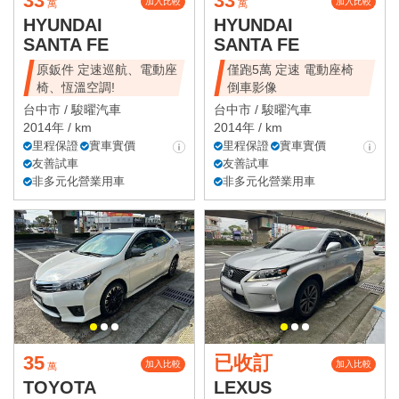
33
33
加入比較
加入比較
萬
萬
HYUNDAI
HYUNDAI
SANTA FE
SANTA FE
原鈑件 定速巡航、電動座
僅跑5萬 定速 電動座椅
椅、恆溫空調!
倒車影像
台中市 /
駿曜汽車
台中市 /
駿曜汽車
2014年 / km
2014年 / km
里程保證
實車實價
里程保證
實車實價
友善試車
友善試車
非多元化營業用車
非多元化營業用車
35
已收訂
加入比較
加入比較
萬
TOYOTA
LEXUS