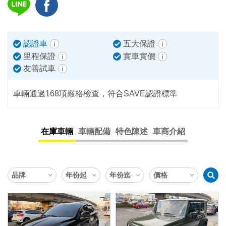
認證車
五大保證
里程保證
實車實價
友善試車
車輛通過168項嚴格檢查，符合SAVE認證標準
在庫車輛
車輛配備
特色陳述
車商介紹