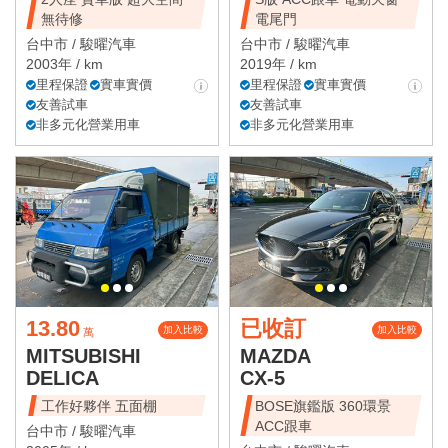
無待修
電尾門
台中市 /
駿曜汽車
台中市 /
駿曜汽車
2003年 / km
2019年 / km
里程保證
實車實價
里程保證
實車實價
友善試車
友善試車
非多元化營業用車
非多元化營業用車
13.80
已收訂
加入比較
加入比較
萬
MITSUBISHI
MAZDA
DELICA
CX-5
工作好夥伴 五面棚
BOSE旗鑑版 360環景
ACC跟車
台中市 /
駿曜汽車