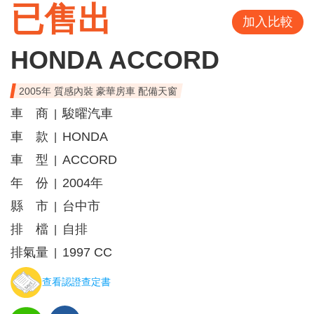
已售出
加入比較
HONDA ACCORD
2005年 質感內裝 豪華房車 配備天窗
車 商
駿曜汽車
|
車 款
HONDA
|
車 型
ACCORD
|
年 份
2004年
|
縣 市
台中市
|
排 檔
自排
|
排氣量
1997 CC
|
查看認證查定書