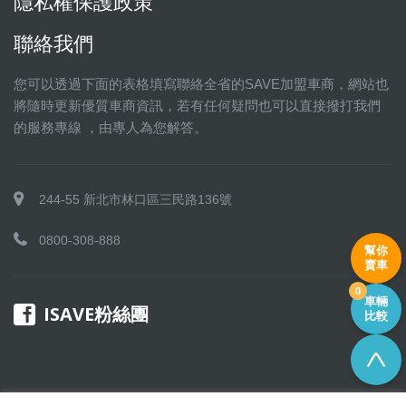
隱私權保護政策
聯絡我們
您可以透過下面的表格填寫聯絡全省的SAVE加盟車商，網站也
將隨時更新優質車商資訊，若有任何疑問也可以直接撥打我們
的服務專線 ，由專人為您解答。
244-55 新北市林口區三民路136號
0800-308-888
幫你
賣車
0
車輛
ISAVE粉絲團
比較