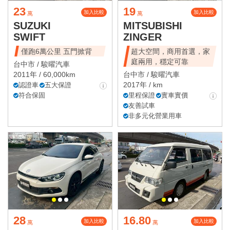
23
19
加入比較
加入比較
萬
萬
SUZUKI
MITSUBISHI
SWIFT
ZINGER
僅跑6萬公里 五門掀背
超大空間，商用首選，家
庭兩用，穩定可靠
台中市 /
駿曜汽車
2011年 / 60,000km
台中市 /
駿曜汽車
2017年 / km
認證車
五大保證
符合保固
里程保證
實車實價
友善試車
非多元化營業用車
28
16.80
加入比較
加入比較
萬
萬