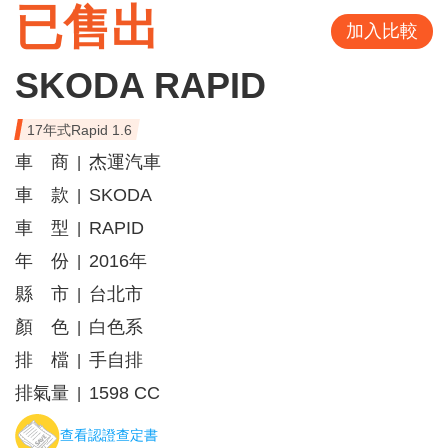
已售出
加入比較
SKODA RAPID
17年式Rapid 1.6
車 商
杰運汽車
|
車 款
SKODA
|
車 型
RAPID
|
年 份
2016年
|
縣 市
台北市
|
顏 色
白色系
|
排 檔
手自排
|
排氣量
1598 CC
|
查看認證查定書