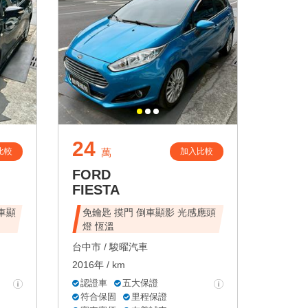
24
比較
加入比較
萬
FORD
FIESTA
倒車顯
免鑰匙 摸門 倒車顯影 光感應頭
燈 恆溫
台中市 /
駿曜汽車
2016年 / km
認證車
五大保證
符合保固
里程保證