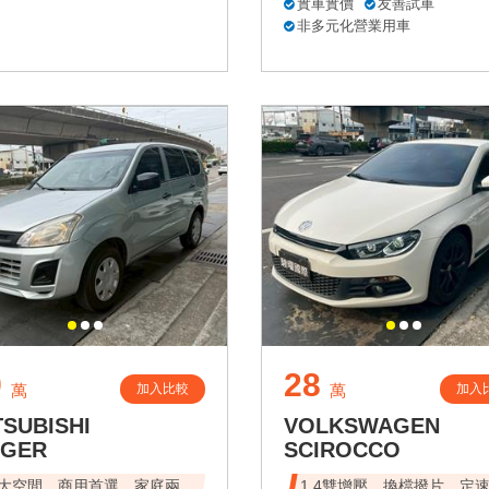
實車實價
友善試車
非多元化營業用車
9
28
加入比較
加入
萬
萬
TSUBISHI
VOLKSWAGEN
NGER
SCIROCCO
大空間，商用首選，家庭兩
1.4雙增壓、換檔撥片、定