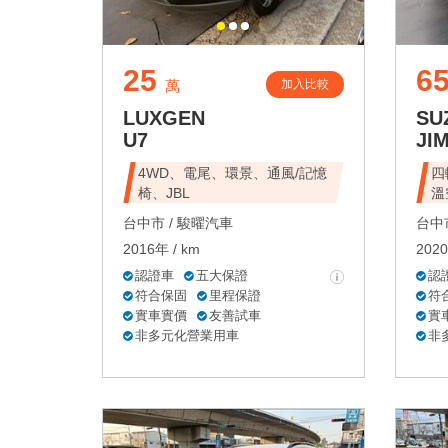
25
6
加入比較
萬
LUXGEN
SU
U7
JI
4WD、電尾、環景、通風/記憶
四
椅、JBL
溫
台中市 /
駿曜汽車
台中市
2016年 / km
2020
認證車
五大保證
認
符合保固
里程保證
符
實車實價
友善試車
實
非多元化營業用車
非