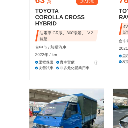
63
7
加入比較
萬
TOYOTA
TO
COROLLA CROSS
RA
HYBRID
4
記
油電車 GR版、360環景、LV.2
智慧
台中市
台中市 /
駿曜汽車
2021
2022年 / km
里
友
里程保證
實車實價
友善試車
非多元化營業用車