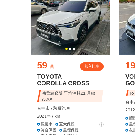
59
19
加入比較
萬
TOYOTA
VO
COROLLA CROSS
GO
油電旗艦版 平均油耗21 月繳
R
7XXX
台中市
台中市 /
駿曜汽車
2012
2021年 / km
認
認證車
五大保證
里
符合保固
里程保證
友