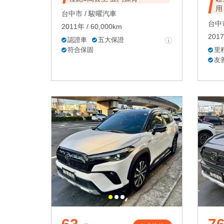
用
台中市 /
駿曜汽車
台中市
2011年 / 60,000km
2017
認證車
五大保證
符合保固
里
友