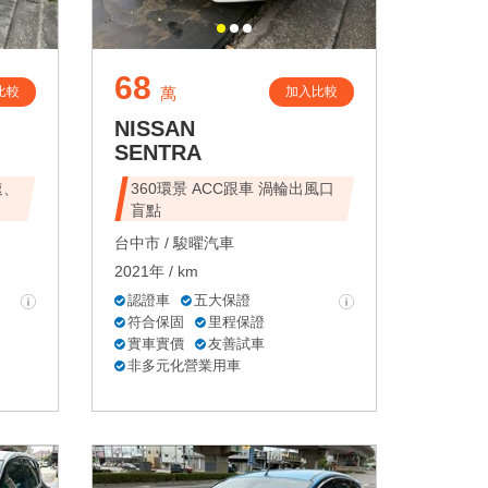
68
比較
加入比較
萬
NISSAN
SENTRA
速、
360環景 ACC跟車 渦輪出風口
盲點
台中市 /
駿曜汽車
2021年 / km
認證車
五大保證
符合保固
里程保證
實車實價
友善試車
非多元化營業用車