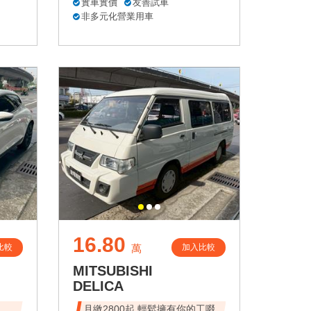
實車實價
友善試車
非多元化營業用車
16.80
比較
加入比較
萬
MITSUBISHI
DELICA
速、
月繳2800起 輕鬆擁有你的工啜