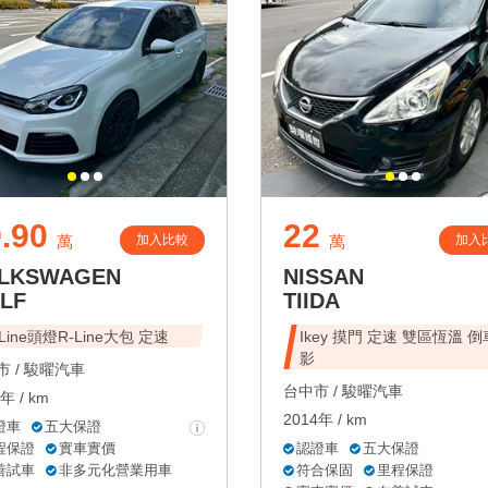
.90
22
加入比較
加入
萬
萬
LKSWAGEN
NISSAN
LF
TIIDA
-Line頭燈R-Line大包 定速
Ikey 摸門 定速 雙區恆溫 
影
 /
駿曜汽車
台中市 /
駿曜汽車
年 / km
2014年 / km
證車
五大保證
程保證
實車實價
認證車
五大保證
善試車
非多元化營業用車
符合保固
里程保證