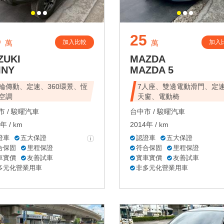
5
25
加入比較
加入
萬
萬
ZUKI
MAZDA
MNY
MAZDA 5
輪傳動、定速、360環景、恆
7人座、雙邊電動滑門、定
空調
天窗、電動椅
 /
駿曜汽車
台中市 /
駿曜汽車
年 / km
2014年 / km
證車
五大保證
認證車
五大保證
合保固
里程保證
符合保固
里程保證
車實價
友善試車
實車實價
友善試車
多元化營業用車
非多元化營業用車