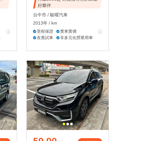
好夥伴
台中市 /
駿曜汽車
2013年 / km
里程保證
實車實價
車
友善試車
非多元化營業用車