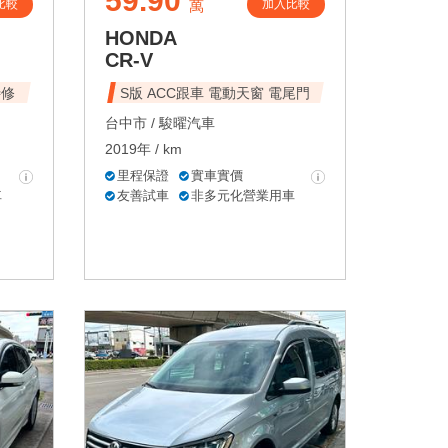
59.90
比較
加入比較
萬
HONDA
CR-V
待修
S版 ACC跟車 電動天窗 電尾門
台中市 /
駿曜汽車
2019年 / km
里程保證
實車實價
車
友善試車
非多元化營業用車