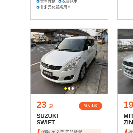
實車實價
友善試車
非多元化營業用車
23
1
加入比較
萬
SUZUKI
MI
SWIFT
ZI
僅跑6萬公里 五門掀背
超