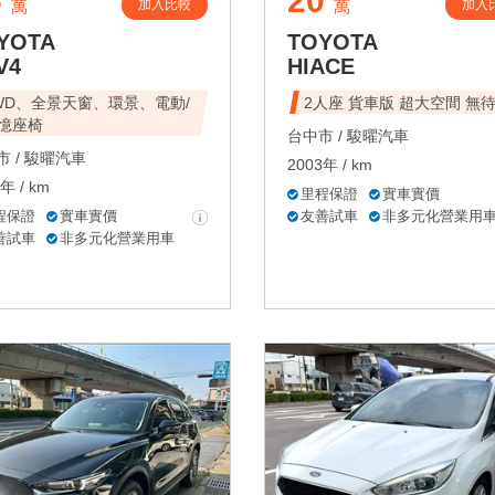
6
20
加入比較
加入
萬
萬
YOTA
TOYOTA
V4
HIACE
WD、全景天窗、環景、電動/
2人座 貨車版 超大空間 無
憶座椅
台中市 /
駿曜汽車
 /
駿曜汽車
2003年 / km
年 / km
里程保證
實車實價
程保證
實車實價
友善試車
非多元化營業用
善試車
非多元化營業用車