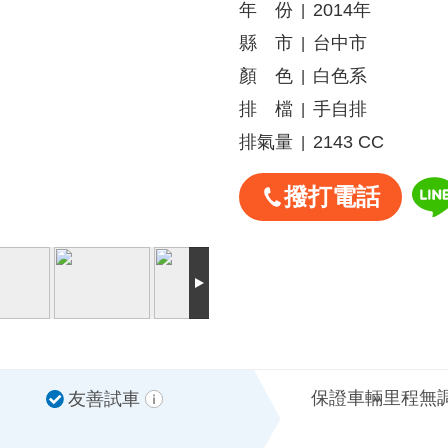
年 份
2014年
|
縣 市
台中市
|
顏 色
白色系
|
排 檔
手自排
|
排氣量
2143 CC
|
撥打電話
保證車輛里程無
友善試車