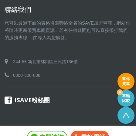
聯絡我們
您可以透過下面的表格填寫聯絡全省的SAVE加盟車商，網站也
將隨時更新優質車商資訊，若有任何疑問也可以直接撥打我們
的服務專線 ，由專人為您解答。
244-55 新北市林口區三民路136號
0800-308-888
幫你
賣車
0
車輛
ISAVE粉絲團
比較