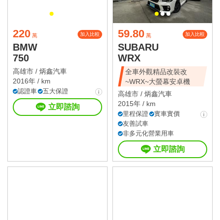
220
59.80
加入比較
加入比較
萬
萬
BMW
SUBARU
750
WRX
高雄市 /
炳鑫汽車
全車外觀精品改裝改
2016年 / km
~WRX~大螢幕安卓機
認證車
五大保證
高雄市 /
炳鑫汽車
2015年 / km
立即諮詢
里程保證
實車實價
友善試車
非多元化營業用車
立即諮詢