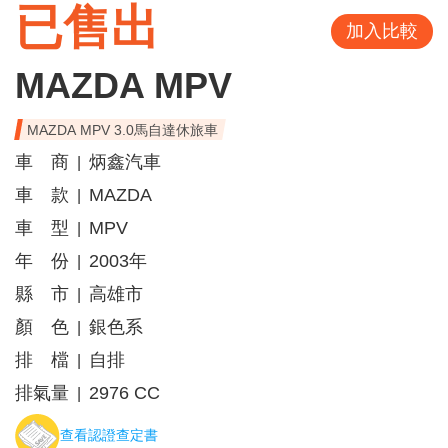
已售出
加入比較
MAZDA MPV
MAZDA MPV 3.0馬自達休旅車
車 商
炳鑫汽車
|
車 款
MAZDA
|
車 型
MPV
|
年 份
2003年
|
縣 市
高雄市
|
顏 色
銀色系
|
排 檔
自排
|
排氣量
2976 CC
|
查看認證查定書