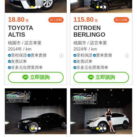
18.80
115.80
加入比較
加入比較
萬
萬
TOYOTA
CITROEN
ALTIS
BERLINGO
桃園市 /
諾言車業
桃園市 /
諾言車業
2014年 / km
2024年 / km
里程保證
實車實價
里程保證
實車實價
友善試車
友善試車
非多元化營業用車
非多元化營業用車
立即諮詢
立即諮詢