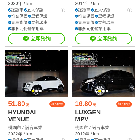
2020年 / km
2014年 / km
認證車
五大保證
認證車
五大保證
符合保固
里程保證
符合保固
里程保證
實車實價
友善試車
實車實價
友善試車
非多元化營業用車
非多元化營業用車
立即諮詢
立即諮詢
51.80
16.80
加入比較
加入比較
萬
萬
HYUNDAI
LUXGEN
VENUE
MPV
桃園市 /
諾言車業
桃園市 /
諾言車業
2022年 / km
2012年 / km