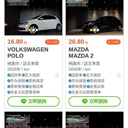
16.80
26.80
加入比較
加入比較
萬
萬
VOLKSWAGEN
MAZDA
POLO
MAZDA 2
桃園市 /
諾言車業
桃園市 /
諾言車業
2015年 / km
2016年 / km
認證車
五大保證
認證車
五大保證
符合保固
里程保證
符合保固
里程保證
實車實價
友善試車
實車實價
友善試車
非多元化營業用車
非多元化營業用車
立即諮詢
立即諮詢