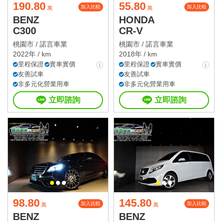
190.80
55.80
加入比較
加入比較
萬
萬
BENZ
HONDA
C300
CR-V
桃園市 /
諾言車業
桃園市 /
諾言車業
2022年 / km
2018年 / km
里程保證
實車實價
里程保證
實車實價
友善試車
友善試車
非多元化營業用車
非多元化營業用車
立即諮詢
立即諮詢
98.80
145.80
加入比較
加入比較
萬
萬
BENZ
BENZ