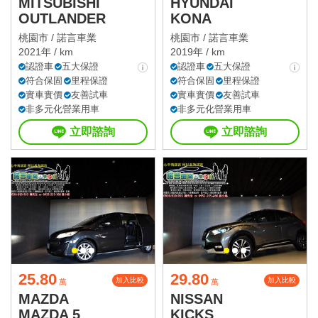
MITSUBISHI
HYUNDAI
OUTLANDER
KONA
桃園市 /
諾言車業
桃園市 /
諾言車業
2021年 / km
2019年 / km
認證車
五大保證
認證車
五大保證
符合保固
里程保證
符合保固
里程保證
實車實價
友善試車
實車實價
友善試車
非多元化營業用車
非多元化營業用車
立即諮詢
立即諮詢
25.80
29.80
加入比較
加入比較
萬
萬
MAZDA
NISSAN
MAZDA 5
KICKS