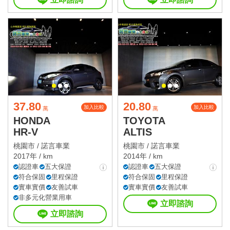
37.80
20.80
加入比較
加入比較
萬
萬
HONDA
TOYOTA
HR-V
ALTIS
桃園市 /
諾言車業
桃園市 /
諾言車業
2017年 / km
2014年 / km
認證車
五大保證
認證車
五大保證
符合保固
里程保證
符合保固
里程保證
實車實價
友善試車
實車實價
友善試車
非多元化營業用車
立即諮詢
立即諮詢