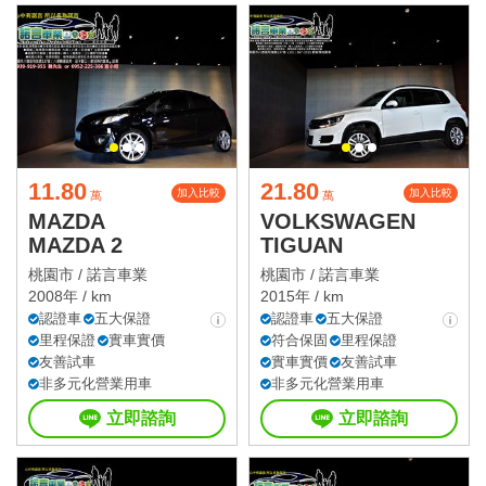
11.80
21.80
加入比較
加入比較
萬
萬
MAZDA
VOLKSWAGEN
MAZDA 2
TIGUAN
桃園市 /
諾言車業
桃園市 /
諾言車業
2008年 / km
2015年 / km
認證車
五大保證
認證車
五大保證
里程保證
實車實價
符合保固
里程保證
友善試車
實車實價
友善試車
非多元化營業用車
非多元化營業用車
立即諮詢
立即諮詢