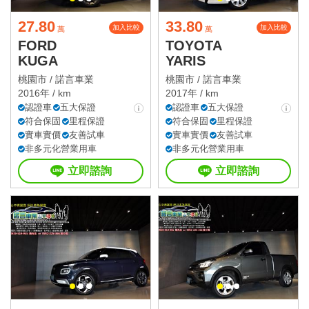
27.80
33.80
加入比較
加入比較
萬
萬
FORD
TOYOTA
KUGA
YARIS
桃園市 /
諾言車業
桃園市 /
諾言車業
2016年 / km
2017年 / km
認證車
五大保證
認證車
五大保證
符合保固
里程保證
符合保固
里程保證
實車實價
友善試車
實車實價
友善試車
非多元化營業用車
非多元化營業用車
立即諮詢
立即諮詢