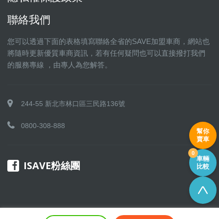
聯絡我們
您可以透過下面的表格填寫聯絡全省的SAVE加盟車商，網站也
將隨時更新優質車商資訊，若有任何疑問也可以直接撥打我們
的服務專線 ，由專人為您解答。
244-55 新北市林口區三民路136號
0800-308-888
幫你
賣車
0
車輛
ISAVE粉絲團
比較