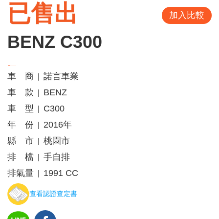
已售出
加入比較
BENZ C300
車 商
諾言車業
|
車 款
BENZ
|
車 型
C300
|
年 份
2016年
|
縣 市
桃園市
|
排 檔
手自排
|
排氣量
1991 CC
|
查看認證查定書