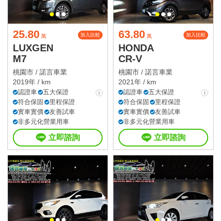
25.80
63.80
加入比較
加入比較
萬
萬
LUXGEN
HONDA
M7
CR-V
桃園市 /
諾言車業
桃園市 /
諾言車業
2019年 / km
2021年 / km
認證車
五大保證
認證車
五大保證
符合保固
里程保證
符合保固
里程保證
實車實價
友善試車
實車實價
友善試車
非多元化營業用車
非多元化營業用車
立即諮詢
立即諮詢