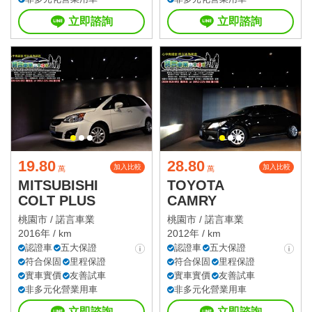
立即諮詢
立即諮詢
19.80
28.80
加入比較
加入比較
萬
萬
MITSUBISHI
TOYOTA
COLT PLUS
CAMRY
桃園市 /
諾言車業
桃園市 /
諾言車業
2016年 / km
2012年 / km
認證車
五大保證
認證車
五大保證
符合保固
里程保證
符合保固
里程保證
實車實價
友善試車
實車實價
友善試車
非多元化營業用車
非多元化營業用車
立即諮詢
立即諮詢