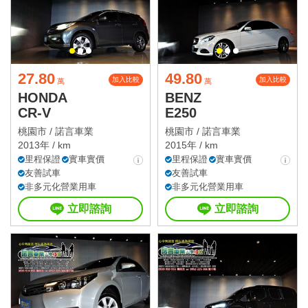
27.80
49.80
加入比較
加入比較
萬
萬
HONDA
BENZ
CR-V
E250
桃園市 /
諾言車業
桃園市 /
諾言車業
2013年 / km
2015年 / km
里程保證
實車實價
里程保證
實車實價
友善試車
友善試車
非多元化營業用車
非多元化營業用車
立即諮詢
立即諮詢