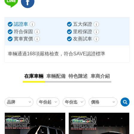
認證車
五大保證
符合保固
里程保證
實車實價
友善試車
車輛通過168項嚴格檢查，符合SAVE認證標準
在庫車輛
車輛配備
特色陳述
車商介紹