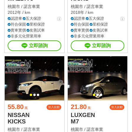
桃園市 /
諾言車業
桃園市 /
諾言車業
2012年 / km
2018年 / km
認證車
五大保證
認證車
五大保證
符合保固
里程保證
符合保固
里程保證
實車實價
友善試車
實車實價
友善試車
非多元化營業用車
非多元化營業用車
立即諮詢
立即諮詢
55.80
21.80
加入比較
加入比較
萬
萬
NISSAN
LUXGEN
KICKS
M7
桃園市 /
諾言車業
桃園市 /
諾言車業