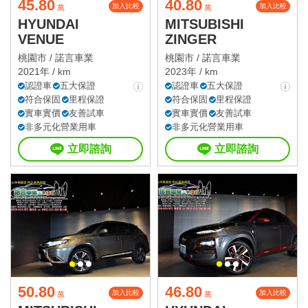
45.80
40.80
加入比較
加入比較
萬
萬
HYUNDAI
MITSUBISHI
VENUE
ZINGER
桃園市 /
諾言車業
桃園市 /
諾言車業
2021年 / km
2023年 / km
認證車
五大保證
認證車
五大保證
符合保固
里程保證
符合保固
里程保證
實車實價
友善試車
實車實價
友善試車
非多元化營業用車
非多元化營業用車
立即諮詢
立即諮詢
50.80
46.80
加入比較
加入比較
萬
萬