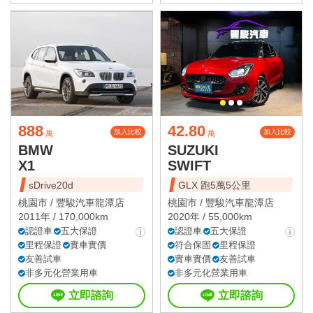
888
42.80
加入比較
加入比較
萬
萬
BMW
SUZUKI
X1
SWIFT
sDrive20d
GLX 跑5萬5公里
桃園市 /
豐駿汽車龍潭店
桃園市 /
豐駿汽車龍潭店
2011年 / 170,000km
2020年 / 55,000km
認證車
五大保證
認證車
五大保證
里程保證
實車實價
符合保固
里程保證
友善試車
實車實價
友善試車
非多元化營業用車
非多元化營業用車
立即諮詢
立即諮詢