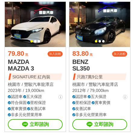
79.80
83.80
加入比較
加入比較
萬
萬
MAZDA
BENZ
MAZDA 3
SL350
SIGNATURE 紅內裝
只跑7萬9公里
桃園市 /
豐駿汽車龍潭店
桃園市 /
豐駿汽車龍潭店
2023年 / 19,000km
2012年 / 79,000km
認證車
五大保證
認證車
五大保證
符合保固
里程保證
里程保證
實車實價
實車實價
友善試車
友善試車
非多元化營業用車
非多元化營業用車
立即諮詢
立即諮詢