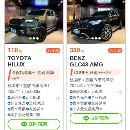
110
330
加入比較
加入比較
萬
萬
TOYOTA
BENZ
HILUX
GLC43 AMG
選配精裝套件 僅跑3萬5
COUPE 只跑9千公里
公里
桃園市 /
豐駿汽車龍潭店
桃園市 /
豐駿汽車龍潭店
2024年 / 9,700km
2022年 / 35,000km
認證車
五大保證
認證車
五大保證
符合保固
里程保證
符合保固
里程保證
實車實價
友善試車
實車實價
友善試車
非多元化營業用車
非多元化營業用車
立即諮詢
立即諮詢