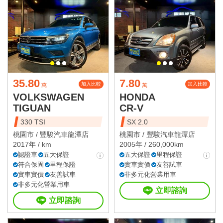
35.80
7.80
加入比較
加入比較
萬
萬
VOLKSWAGEN
HONDA
TIGUAN
CR-V
330 TSI
SX 2.0
桃園市 /
豐駿汽車龍潭店
桃園市 /
豐駿汽車龍潭店
2017年 / km
2005年 / 260,000km
認證車
五大保證
五大保證
里程保證
符合保固
里程保證
實車實價
友善試車
實車實價
友善試車
非多元化營業用車
非多元化營業用車
立即諮詢
立即諮詢