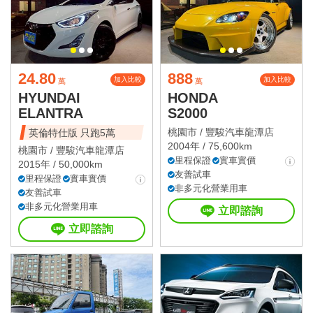
24.80
888
加入比較
加入比較
萬
萬
HYUNDAI
HONDA
ELANTRA
S2000
桃園市 /
豐駿汽車龍潭店
英倫特仕版 只跑5萬
2004年 / 75,600km
桃園市 /
豐駿汽車龍潭店
里程保證
實車實價
2015年 / 50,000km
友善試車
里程保證
實車實價
非多元化營業用車
友善試車
非多元化營業用車
立即諮詢
立即諮詢