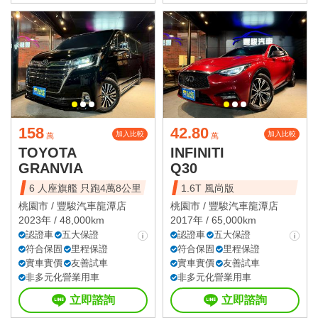
158
42.80
加入比較
加入比較
萬
萬
TOYOTA
INFINITI
GRANVIA
Q30
6 人座旗艦 只跑4萬8公里
1.6T 風尚版
桃園市 /
豐駿汽車龍潭店
桃園市 /
豐駿汽車龍潭店
2023年 / 48,000km
2017年 / 65,000km
認證車
五大保證
認證車
五大保證
符合保固
里程保證
符合保固
里程保證
實車實價
友善試車
實車實價
友善試車
非多元化營業用車
非多元化營業用車
立即諮詢
立即諮詢