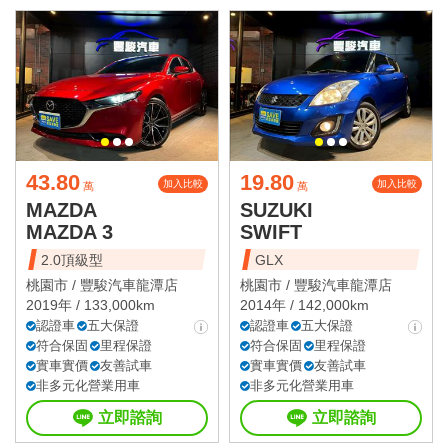
43.80
19.80
加入比較
加入比較
萬
萬
MAZDA
SUZUKI
MAZDA 3
SWIFT
2.0頂級型
GLX
桃園市 /
豐駿汽車龍潭店
桃園市 /
豐駿汽車龍潭店
2019年 / 133,000km
2014年 / 142,000km
認證車
五大保證
認證車
五大保證
符合保固
里程保證
符合保固
里程保證
實車實價
友善試車
實車實價
友善試車
非多元化營業用車
非多元化營業用車
立即諮詢
立即諮詢