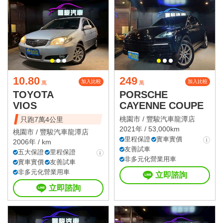
10.80
249
加入比較
加入比較
萬
萬
TOYOTA
PORSCHE
VIOS
CAYENNE COUPE
桃園市 /
豐駿汽車龍潭店
只跑7萬4公里
2021年 / 53,000km
桃園市 /
豐駿汽車龍潭店
里程保證
實車實價
2006年 / km
友善試車
五大保證
里程保證
非多元化營業用車
實車實價
友善試車
非多元化營業用車
立即諮詢
立即諮詢