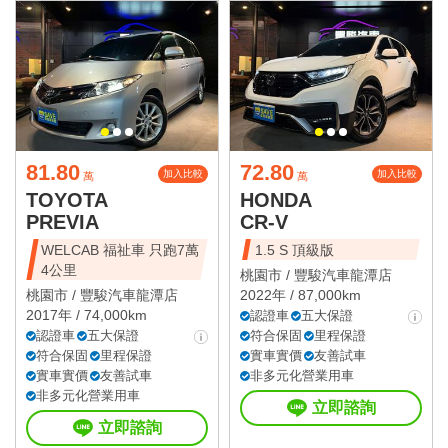
81.80
72.80
加入比較
加入比較
萬
萬
TOYOTA
HONDA
PREVIA
CR-V
WELCAB 福祉車 只跑7萬
1.5 S 頂級版
4公里
桃園市 /
豐駿汽車龍潭店
桃園市 /
豐駿汽車龍潭店
2022年 / 87,000km
2017年 / 74,000km
認證車
五大保證
認證車
五大保證
符合保固
里程保證
符合保固
里程保證
實車實價
友善試車
實車實價
友善試車
非多元化營業用車
非多元化營業用車
立即諮詢
立即諮詢