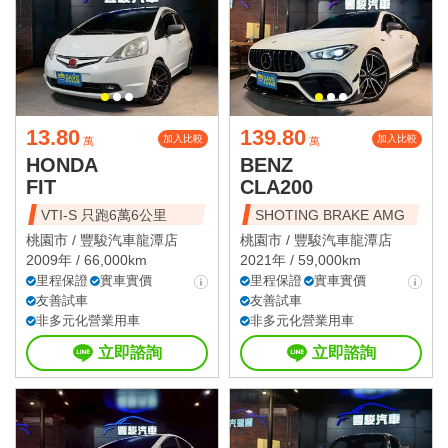
13.80
139.80
加入比較
加入比較
萬
萬
HONDA
BENZ
FIT
CLA200
VTI-S 只跑6萬6公里
SHOTING BRAKE AMG
桃園市 /
豐駿汽車龍潭店
桃園市 /
豐駿汽車龍潭店
2009年 / 66,000km
2021年 / 59,000km
里程保證
實車實價
里程保證
實車實價
友善試車
友善試車
非多元化營業用車
非多元化營業用車
立即諮詢
立即諮詢