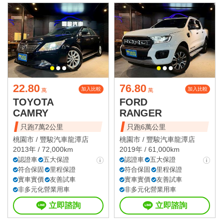
22.80
76.80
加入比較
加入比較
萬
萬
TOYOTA
FORD
CAMRY
RANGER
只跑7萬2公里
只跑6萬公里
桃園市 /
豐駿汽車龍潭店
桃園市 /
豐駿汽車龍潭店
2013年 / 72,000km
2019年 / 61,000km
認證車
五大保證
認證車
五大保證
符合保固
里程保證
符合保固
里程保證
實車實價
友善試車
實車實價
友善試車
非多元化營業用車
非多元化營業用車
立即諮詢
立即諮詢