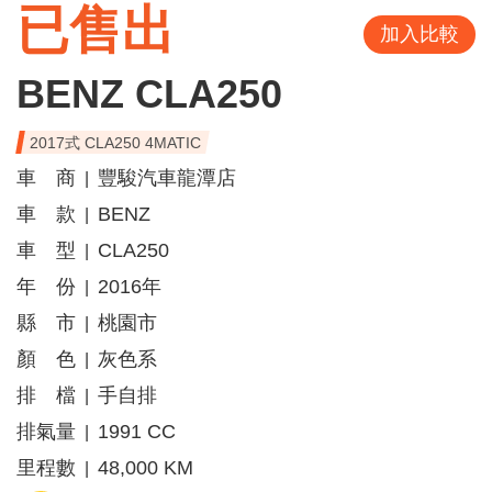
已售出
加入比較
BENZ CLA250
2017式 CLA250 4MATIC
車 商
豐駿汽車龍潭店
|
車 款
BENZ
|
車 型
CLA250
|
年 份
2016年
|
縣 市
桃園市
|
顏 色
灰色系
|
排 檔
手自排
|
排氣量
1991 CC
|
里程數
48,000 KM
|