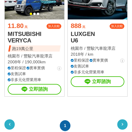
11.80
888
加入比較
加入比較
萬
萬
MITSUBISHI
LUXGEN
VERYCA
U6
桃園市 /
豐駿汽車龍潭店
跑19萬公里
2018年 / km
桃園市 /
豐駿汽車龍潭店
里程保證
實車實價
2008年 / 190,000km
友善試車
里程保證
實車實價
非多元化營業用車
友善試車
非多元化營業用車
立即諮詢
立即諮詢
1