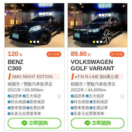
120
89.80
加入比較
加入比較
萬
萬
BENZ
VOLKSWAGEN
C300
GOLF VARIANT
AMG NIGHT EDTION
eTSI R-LINE 跑4萬公里
桃園市 /
豐駿汽車龍潭店
桃園市 /
豐駿汽車龍潭店
2021年 / 68,000km
2022年 / 44,000km
認證車
五大保證
認證車
五大保證
符合保固
里程保證
符合保固
里程保證
實車實價
友善試車
實車實價
友善試車
非多元化營業用車
非多元化營業用車
立即諮詢
立即諮詢