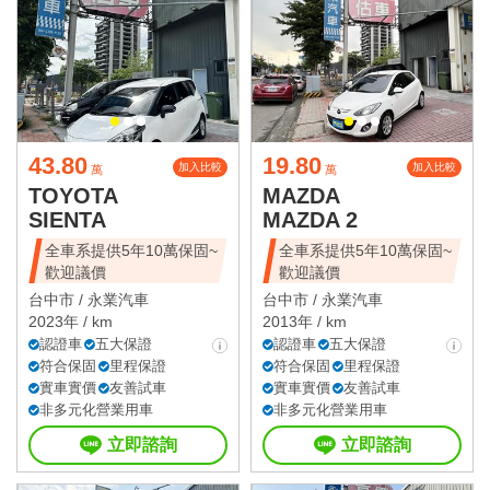
43.80
19.80
加入比較
加入比較
萬
萬
TOYOTA
MAZDA
SIENTA
MAZDA 2
全車系提供5年10萬保固~
全車系提供5年10萬保固~
歡迎議價
歡迎議價
台中市 /
永業汽車
台中市 /
永業汽車
2023年 / km
2013年 / km
認證車
五大保證
認證車
五大保證
符合保固
里程保證
符合保固
里程保證
實車實價
友善試車
實車實價
友善試車
非多元化營業用車
非多元化營業用車
立即諮詢
立即諮詢