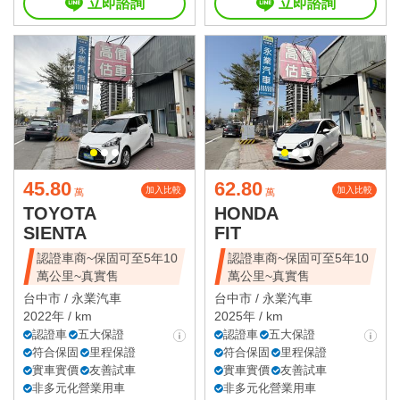
立即諮詢
立即諮詢
45.80
62.80
加入比較
加入比較
萬
萬
TOYOTA
HONDA
SIENTA
FIT
認證車商~保固可至5年10
認證車商~保固可至5年10
萬公里~真實售
萬公里~真實售
台中市 /
永業汽車
台中市 /
永業汽車
2022年 / km
2025年 / km
認證車
五大保證
認證車
五大保證
符合保固
里程保證
符合保固
里程保證
實車實價
友善試車
實車實價
友善試車
非多元化營業用車
非多元化營業用車