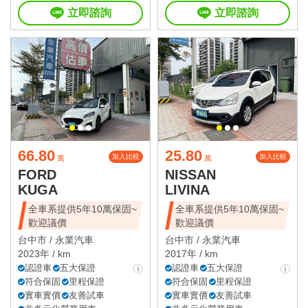
立即諮詢
立即諮詢
66.80
25.80
加入比較
加入比較
萬
萬
FORD
NISSAN
KUGA
LIVINA
全車系提供5年10萬保固~
全車系提供5年10萬保固~
歡迎議價
歡迎議價
台中市 /
永業汽車
台中市 /
永業汽車
2023年 / km
2017年 / km
認證車
五大保證
認證車
五大保證
符合保固
里程保證
符合保固
里程保證
實車實價
友善試車
實車實價
友善試車