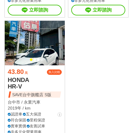
非多元化營業用車
非多元化營業用車
立即諮詢
立即諮詢
43.80
加入比較
萬
HONDA
HR-V
SAVE台中旗艦店 S版
台中市 /
永業汽車
2019年 / km
認證車
五大保證
符合保固
里程保證
實車實價
友善試車
非多元化營業用車