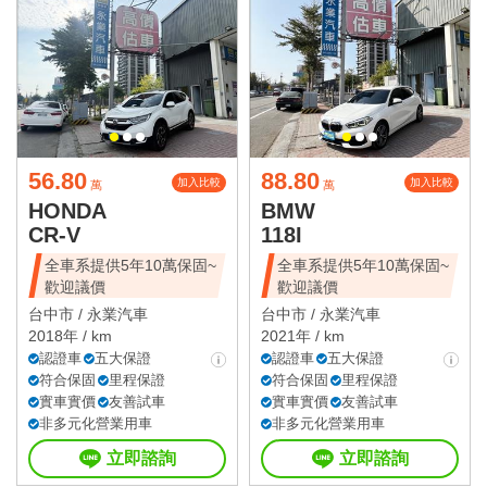
56.80
88.80
加入比較
加入比較
萬
萬
HONDA
BMW
CR-V
118I
全車系提供5年10萬保固~
全車系提供5年10萬保固~
歡迎議價
歡迎議價
台中市 /
永業汽車
台中市 /
永業汽車
2018年 / km
2021年 / km
認證車
五大保證
認證車
五大保證
符合保固
里程保證
符合保固
里程保證
實車實價
友善試車
實車實價
友善試車
非多元化營業用車
非多元化營業用車
立即諮詢
立即諮詢