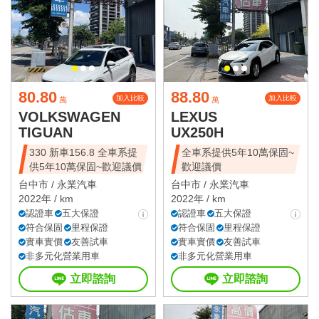
80.80
88.80
加入比較
加入比較
萬
萬
VOLKSWAGEN
LEXUS
TIGUAN
UX250H
330 新車156.8 全車系提
全車系提供5年10萬保固~
供5年10萬保固~歡迎議價
歡迎議價
台中市 /
永業汽車
台中市 /
永業汽車
2022年 / km
2022年 / km
認證車
五大保證
認證車
五大保證
符合保固
里程保證
符合保固
里程保證
實車實價
友善試車
實車實價
友善試車
非多元化營業用車
非多元化營業用車
立即諮詢
立即諮詢