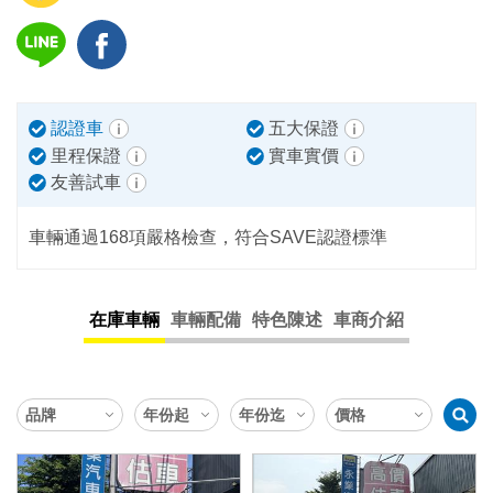
認證車
五大保證
里程保證
實車實價
友善試車
車輛通過168項嚴格檢查，符合SAVE認證標準
在庫車輛
車輛配備
特色陳述
車商介紹