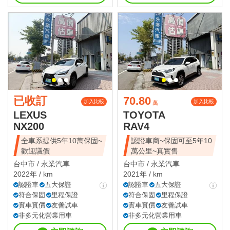
已收訂
70.80
加入比較
加入比較
萬
LEXUS
TOYOTA
NX200
RAV4
全車系提供5年10萬保固~
認證車商~保固可至5年10
歡迎議價
萬公里~真實售
台中市 /
永業汽車
台中市 /
永業汽車
2022年 / km
2021年 / km
認證車
五大保證
認證車
五大保證
符合保固
里程保證
符合保固
里程保證
實車實價
友善試車
實車實價
友善試車
非多元化營業用車
非多元化營業用車