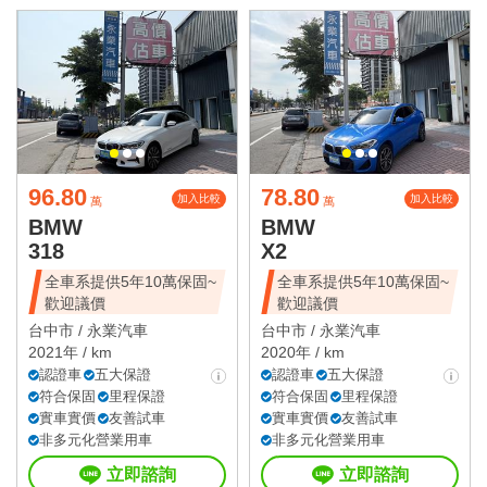
96.80
78.80
加入比較
加入比較
萬
萬
BMW
BMW
318
X2
全車系提供5年10萬保固~
全車系提供5年10萬保固~
歡迎議價
歡迎議價
台中市 /
永業汽車
台中市 /
永業汽車
2021年 / km
2020年 / km
認證車
五大保證
認證車
五大保證
符合保固
里程保證
符合保固
里程保證
實車實價
友善試車
實車實價
友善試車
非多元化營業用車
非多元化營業用車
立即諮詢
立即諮詢