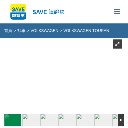
首頁
>
找車
>
VOLKSWAGEN
>
VOLKSWAGEN TOURAN