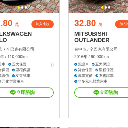
.80
32.80
加入比較
加入
萬
萬
LKSWAGEN
MITSUBISHI
LO
OUTLANDER
 /
辛巴克有限公司
台中市 /
辛巴克有限公司
年 / 110,000km
2016年 / 90,000km
證車
五大保證
認證車
五大保證
合保固
里程保證
符合保固
里程保證
車實價
友善試車
實車實價
友善試車
多元化營業用車
非多元化營業用車
立即諮詢
立即諮詢