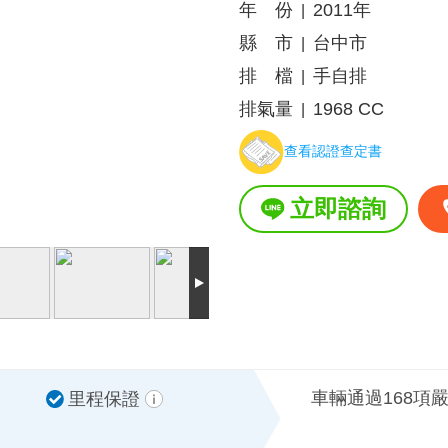
年 份
2011年
|
縣 市
台中市
|
排 檔
手自排
|
排氣量
1968 CC
|
查看認證查定書
立即諮詢
車輛通過168項
里程保證