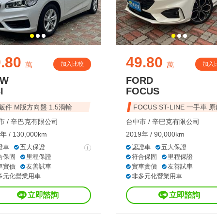
.80
49.80
加入比較
加入
萬
萬
MW
FORD
I
FOCUS
鈑件 M版方向盤 1.5渦輪
FOCUS ST-LINE 一手車 
 /
辛巴克有限公司
台中市 /
辛巴克有限公司
年 / 130,000km
2019年 / 90,000km
證車
五大保證
認證車
五大保證
合保固
里程保證
符合保固
里程保證
車實價
友善試車
實車實價
友善試車
多元化營業用車
非多元化營業用車
立即諮詢
立即諮詢