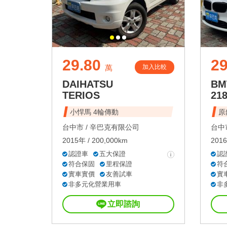
29.80
29
加入比較
萬
DAIHATSU
B
TERIOS
218
小悍馬 4輪傳動
原
台中市 /
辛巴克有限公司
台中市
2015年 / 200,000km
2016
認證車
五大保證
認
符合保固
里程保證
符
實車實價
友善試車
實
非多元化營業用車
非
立即諮詢