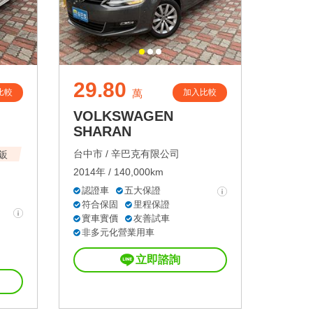
29.80
比較
加入比較
萬
VOLKSWAGEN
SHARAN
台中市 /
辛巴克有限公司
原鈑
2014年 / 140,000km
認證車
五大保證
符合保固
里程保證
實車實價
友善試車
非多元化營業用車
立即諮詢