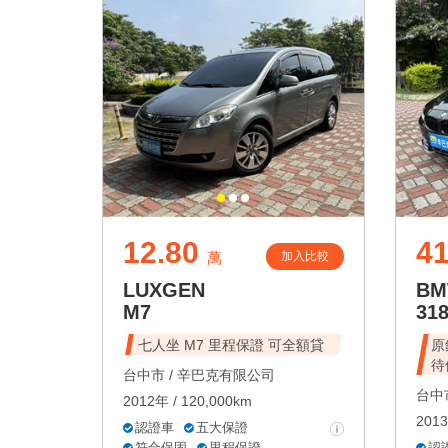
12.80
41
加入比較
萬
LUXGEN
B
M7
31
七人坐 M7 里程保證 可全額貸
原
待
台中市 /
辛巴克有限公司
台中市
2012年 / 120,000km
2013
認證車
五大保證
符合保固
里程保證
認