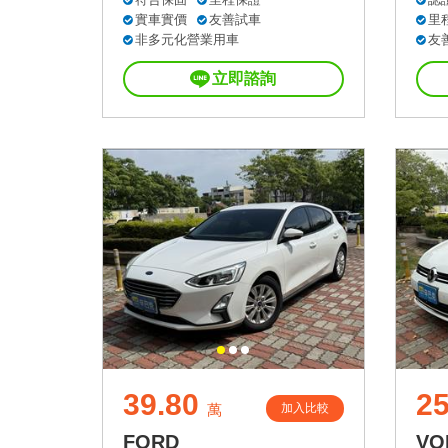
實車實價
友善試車
里
非多元化營業用車
友
立即諮詢
39.80
25
加入比較
萬
FORD
VO