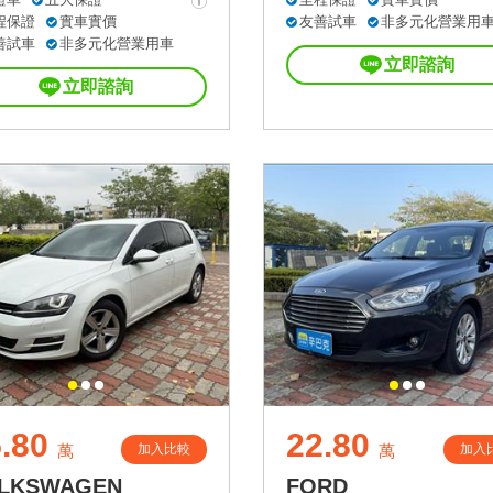
程保證
實車實價
友善試車
非多元化營業用
善試車
非多元化營業用車
立即諮詢
立即諮詢
.80
22.80
加入比較
加入
萬
萬
LKSWAGEN
FORD