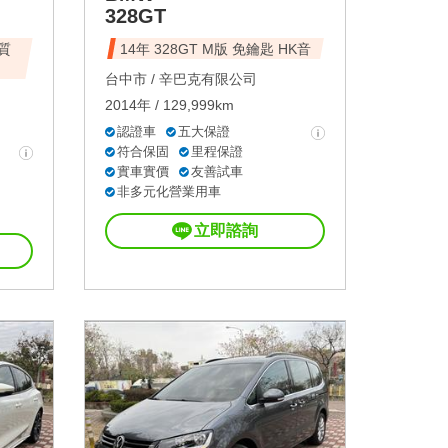
328GT
優質
14年 328GT M版 免鑰匙 HK音
台中市 /
辛巴克有限公司
2014年 / 129,999km
認證車
五大保證
符合保固
里程保證
實車實價
友善試車
非多元化營業用車
立即諮詢