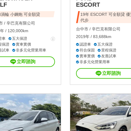
LF
ESCORT
.4渦輪 小鋼炮 可全額貸
19年 ESCORT 可全額貸 
代步
 /
辛巴克有限公司
台中市 /
辛巴克有限公司
年 / 120,000km
2019年 / 83,688km
證車
五大保證
程保證
實車實價
認證車
五大保證
善試車
非多元化營業用車
符合保固
里程保證
實車實價
友善試車
立即諮詢
非多元化營業用車
立即諮詢