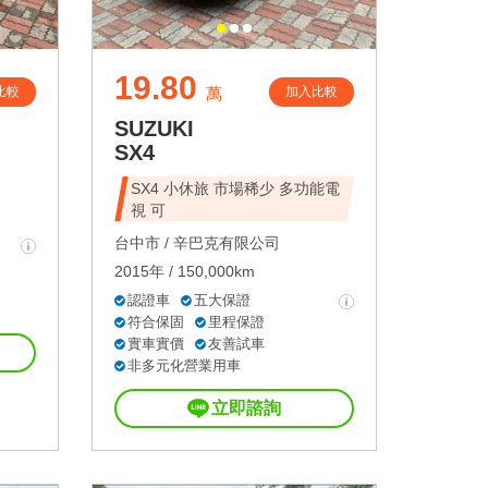
19.80
比較
加入比較
萬
SUZUKI
SX4
SX4 小休旅 市場稀少 多功能電
視 可
台中市 /
辛巴克有限公司
2015年 / 150,000km
認證車
五大保證
符合保固
里程保證
實車實價
友善試車
非多元化營業用車
立即諮詢