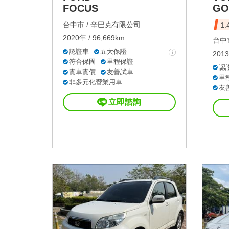
FOCUS
GO
台中市 /
辛巴克有限公司
1
2020年 / 96,669km
台中市
認證車
五大保證
2013
符合保固
里程保證
認
實車實價
友善試車
里
非多元化營業用車
友
立即諮詢