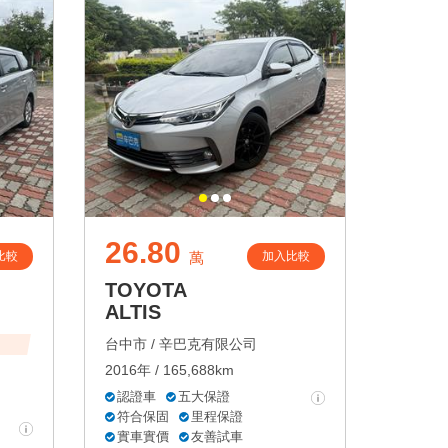
26.80
比較
加入比較
萬
TOYOTA
ALTIS
台中市 /
辛巴克有限公司
2016年 / 165,688km
認證車
五大保證
符合保固
里程保證
實車實價
友善試車