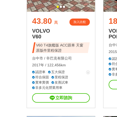
43.80
18
加入比較
萬
VOLVO
VO
V60
PO
台中市
V60 T4旗艦版 ACC跟車 天窗
原版件里程保證
2015
台中市 /
辛巴克有限公司
認
符
2017年 / 122,456km
實
認證車
五大保證
非
符合保固
里程保證
實車實價
友善試車
非多元化營業用車
立即諮詢