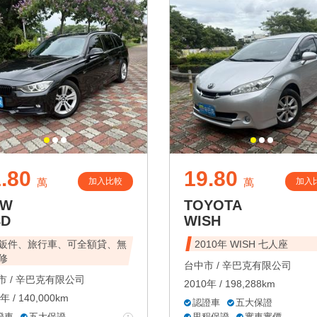
.80
19.80
加入比較
加入
萬
萬
MW
TOYOTA
8D
WISH
鈑件、旅行車、可全額貸、無
2010年 WISH 七人座
修
台中市 /
辛巴克有限公司
 /
辛巴克有限公司
2010年 / 198,288km
年 / 140,000km
認證車
五大保證
證車
五大保證
里程保證
實車實價