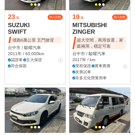
23
19
加入比較
加入比較
萬
萬
SUZUKI
MITSUBISHI
SWIFT
ZINGER
僅跑6萬公里 五門掀背
超大空間，商用首選，家
庭兩用，穩定可靠
台中市 /
駿曜汽車
2011年 / 60,000km
台中市 /
駿曜汽車
2017年 / km
認證車
五大保證
符合保固
里程保證
實車實價
友善試車
非多元化營業用車