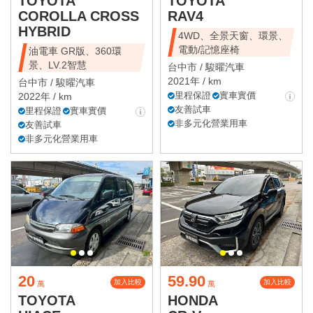
TOYOTA
TOYOTA
COROLLA CROSS
RAV4
HYBRID
4WD、全景天窗、環景、
電動/記憶座椅
油電車 GR版、360環
景、LV.2智慧
台中市 /
駿曜汽車
2021年 / km
台中市 /
駿曜汽車
里程保證
實車實價
2022年 / km
友善試車
里程保證
實車實價
非多元化營業用車
友善試車
非多元化營業用車
20
59.90
加入比較
加入比較
萬
萬
TOYOTA
HONDA