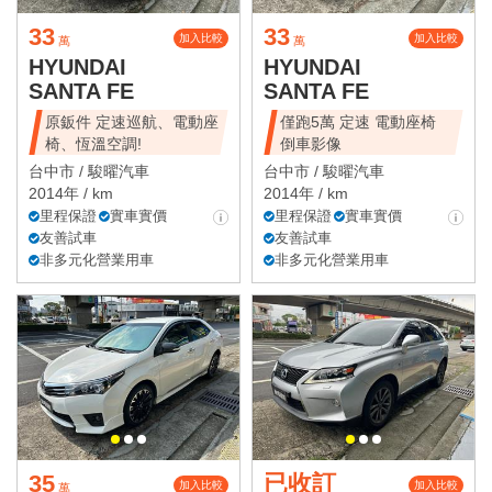
33
33
加入比較
加入比較
萬
萬
HYUNDAI
HYUNDAI
SANTA FE
SANTA FE
原鈑件 定速巡航、電動座
僅跑5萬 定速 電動座椅
椅、恆溫空調!
倒車影像
台中市 /
駿曜汽車
台中市 /
駿曜汽車
2014年 / km
2014年 / km
里程保證
實車實價
里程保證
實車實價
友善試車
友善試車
非多元化營業用車
非多元化營業用車
35
已收訂
加入比較
加入比較
萬