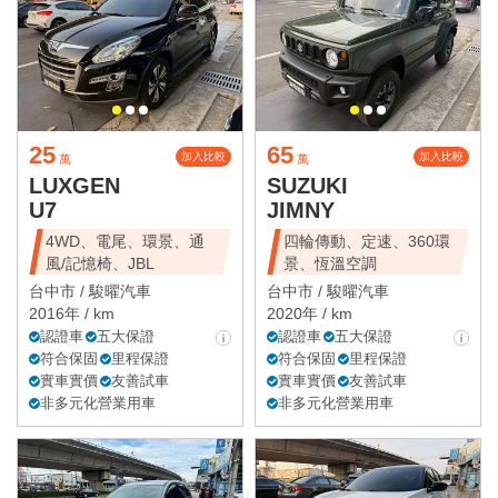
25
65
加入比較
加入比較
萬
萬
LUXGEN
SUZUKI
U7
JIMNY
4WD、電尾、環景、通
四輪傳動、定速、360環
風/記憶椅、JBL
景、恆溫空調
台中市 /
駿曜汽車
台中市 /
駿曜汽車
2016年 / km
2020年 / km
認證車
五大保證
認證車
五大保證
符合保固
里程保證
符合保固
里程保證
實車實價
友善試車
實車實價
友善試車
非多元化營業用車
非多元化營業用車