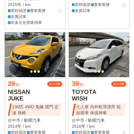
2015年 / km
里程保證
實車實價
里程保證
實車實價
友善試車
友善試車
非多元化營業用車
29
39
加入比較
加入比較
萬
萬
NISSAN
TOYOTA
JUKE
WISH
190匹 4WD 免鑰 摸門 定
七人座 內外乾淨漂亮 宛
速 熱椅
如新車 保值神車
台中市 /
駿曜汽車
台中市 /
駿曜汽車
2014年 / km
2016年 / km
里程保證
實車實價
里程保證
實車實價