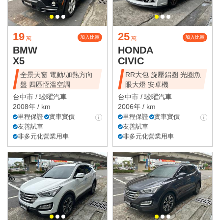
19
25
加入比較
加入比較
萬
萬
BMW
HONDA
X5
CIVIC
全景天窗 電動/加熱方向
RR大包 旋壓鋁圈 光圈魚
盤 四區恆溫空調
眼大燈 安卓機
台中市 /
駿曜汽車
台中市 /
駿曜汽車
2008年 / km
2006年 / km
里程保證
實車實價
里程保證
實車實價
友善試車
友善試車
非多元化營業用車
非多元化營業用車