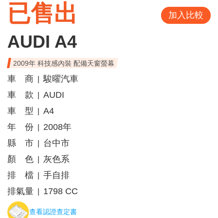
已售出
加入比較
AUDI A4
2009年 科技感內裝 配備天窗螢幕
車 商
駿曜汽車
|
車 款
AUDI
|
車 型
A4
|
年 份
2008年
|
縣 市
台中市
|
顏 色
灰色系
|
排 檔
手自排
|
排氣量
1798 CC
|
查看認證查定書