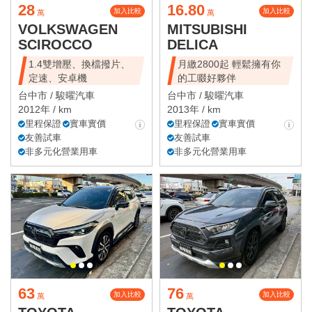
28
16.80
加入比較
加入比較
萬
萬
VOLKSWAGEN
MITSUBISHI
SCIROCCO
DELICA
1.4雙增壓、換檔撥片、
月繳2800起 輕鬆擁有你
定速、安卓機
的工啜好夥伴
台中市 /
駿曜汽車
台中市 /
駿曜汽車
2012年 / km
2013年 / km
里程保證
實車實價
里程保證
實車實價
友善試車
友善試車
非多元化營業用車
非多元化營業用車
63
76
加入比較
加入比較
萬
萬