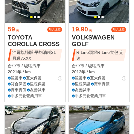
59
19.90
加入比較
加入比較
萬
萬
TOYOTA
VOLKSWAGEN
COROLLA CROSS
GOLF
油電旗艦版 平均油耗21
R-Line頭燈R-Line大包 定
月繳7XXX
速
台中市 /
駿曜汽車
台中市 /
駿曜汽車
2021年 / km
2012年 / km
認證車
五大保證
認證車
五大保證
符合保固
里程保證
里程保證
實車實價
實車實價
友善試車
友善試車
非多元化營業用車
非多元化營業用車