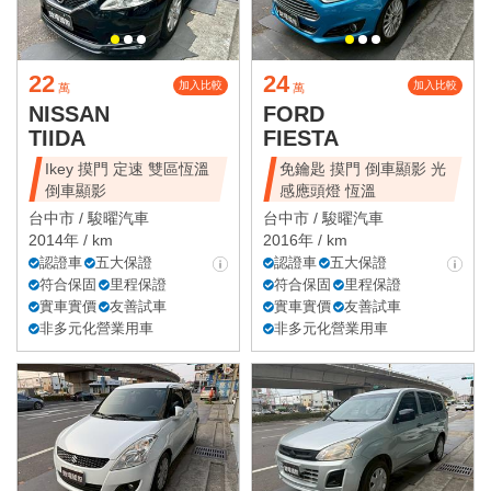
22
24
加入比較
加入比較
萬
萬
NISSAN
FORD
TIIDA
FIESTA
Ikey 摸門 定速 雙區恆溫
免鑰匙 摸門 倒車顯影 光
倒車顯影
感應頭燈 恆溫
台中市 /
駿曜汽車
台中市 /
駿曜汽車
2014年 / km
2016年 / km
認證車
五大保證
認證車
五大保證
符合保固
里程保證
符合保固
里程保證
實車實價
友善試車
實車實價
友善試車
非多元化營業用車
非多元化營業用車