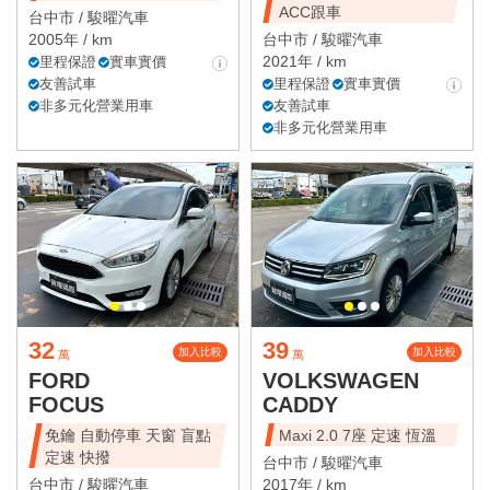
ACC跟車
台中市 /
駿曜汽車
2005年 / km
台中市 /
駿曜汽車
2021年 / km
里程保證
實車實價
友善試車
里程保證
實車實價
非多元化營業用車
友善試車
非多元化營業用車
32
39
加入比較
加入比較
萬
萬
FORD
VOLKSWAGEN
FOCUS
CADDY
免鑰 自動停車 天窗 盲點
Maxi 2.0 7座 定速 恆溫
定速 快撥
台中市 /
駿曜汽車
台中市 /
駿曜汽車
2017年 / km