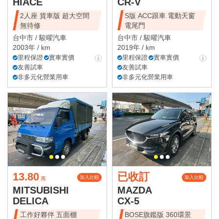
HIACE
CR-V
2人座 貨車版 超大空間
S版 ACC跟車 電動天窗
無待修
電尾門
台中市 /
駿曜汽車
台中市 /
駿曜汽車
2003年 / km
2019年 / km
里程保證
實車實價
里程保證
實車實價
友善試車
友善試車
非多元化營業用車
非多元化營業用車
13.80
已收訂
加入比較
加入比較
萬
MITSUBISHI
MAZDA
DELICA
CX-5
工作好夥伴 五面棚
BOSE旗鑑版 360環景