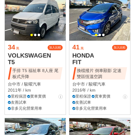
34
41
加入比較
加入比較
萬
萬
VOLKSWAGEN
HONDA
T5
FIT
手排 T5 福祉車 8人座 尾
換檔撥片 倒車顯影 定速
板式升降
雙區恆溫空調
台中市 /
駿曜汽車
台中市 /
駿曜汽車
2011年 / km
2016年 / km
里程保證
實車實價
里程保證
實車實價
友善試車
友善試車
非多元化營業用車
非多元化營業用車