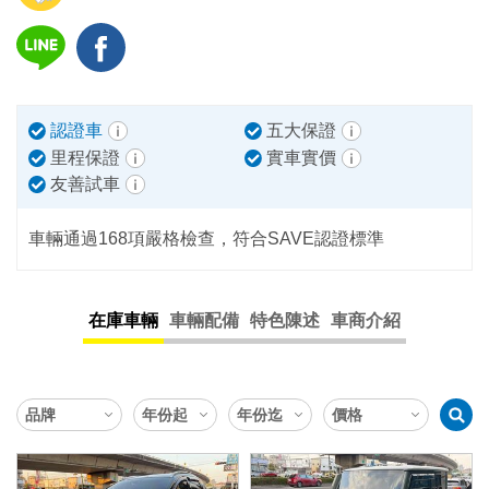
認證車
五大保證
里程保證
實車實價
友善試車
車輛通過168項嚴格檢查，符合SAVE認證標準
在庫車輛
車輛配備
特色陳述
車商介紹