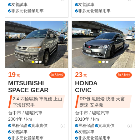
友善試車
友善試車
非多元化營業用車
非多元化營業用車
19
23
加入比較
加入比較
萬
萬
MITSUBISHI
HONDA
SPACE GEAR
CIVIC
2.4 四輪驅動 車況優 上山
RR包 魚眼燈 快撥 天窗
下海好幫手
定速 安卓機
台中市 /
駿曜汽車
台中市 /
駿曜汽車
2004年 / km
2010年 / km
里程保證
實車實價
里程保證
實車實價
友善試車
友善試車
非多元化營業用車
非多元化營業用車