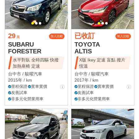
29
已收訂
加入比較
加入比較
萬
SUBARU
TOYOTA
FORESTER
ALTIS
水平對臥 全時四驅 快撥
X版 Ikey 定速 盲點 撥片
加熱座椅 定速
恆溫
台中市 /
駿曜汽車
台中市 /
駿曜汽車
2015年 / km
2017年 / km
里程保證
實車實價
里程保證
實車實價
友善試車
友善試車
非多元化營業用車
非多元化營業用車