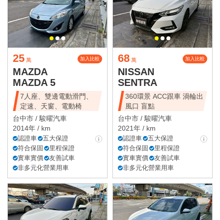
25
68
加入比較
加入比較
萬
萬
MAZDA
NISSAN
MAZDA 5
SENTRA
7人座、雙邊電動滑門、
360環景 ACC跟車 渦輪出
定速、天窗、電動椅
風口 盲點
台中市 /
駿曜汽車
台中市 /
駿曜汽車
2014年 / km
2021年 / km
認證車
五大保證
認證車
五大保證
符合保固
里程保證
符合保固
里程保證
實車實價
友善試車
實車實價
友善試車
非多元化營業用車
非多元化營業用車