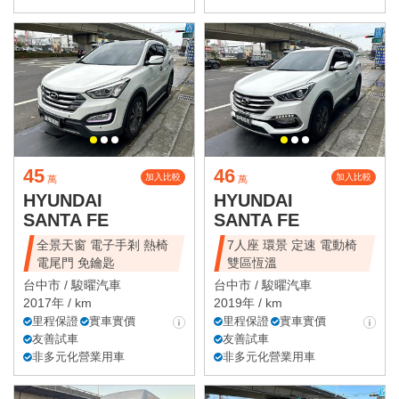
45
46
加入比較
加入比較
萬
萬
HYUNDAI
HYUNDAI
SANTA FE
SANTA FE
全景天窗 電子手剎 熱椅
7人座 環景 定速 電動椅
電尾門 免鑰匙
雙區恆溫
台中市 /
駿曜汽車
台中市 /
駿曜汽車
2017年 / km
2019年 / km
里程保證
實車實價
里程保證
實車實價
友善試車
友善試車
非多元化營業用車
非多元化營業用車