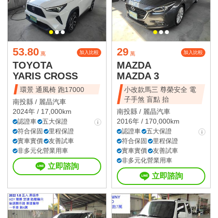
53.80
29
加入比較
加入比較
萬
萬
TOYOTA
MAZDA
YARIS CROSS
MAZDA 3
環景 通風椅 跑17000
小改款馬三 尊榮安全 電
子手煞 盲點 抬
南投縣 /
麗晶汽車
2024年 / 17,000km
南投縣 /
麗晶汽車
2016年 / 170,000km
認證車
五大保證
符合保固
里程保證
認證車
五大保證
實車實價
友善試車
符合保固
里程保證
非多元化營業用車
實車實價
友善試車
非多元化營業用車
立即諮詢
立即諮詢