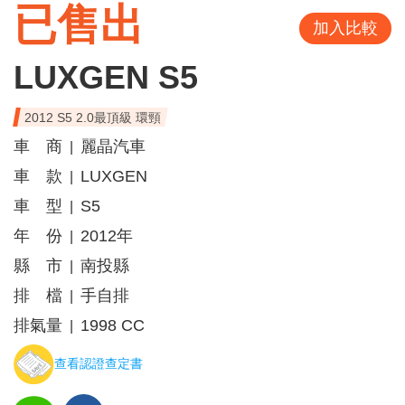
已售出
加入比較
LUXGEN S5
2012 S5 2.0最頂級 環頸
車 商
麗晶汽車
|
車 款
LUXGEN
|
車 型
S5
|
年 份
2012年
|
縣 市
南投縣
|
排 檔
手自排
|
排氣量
1998 CC
|
查看認證查定書