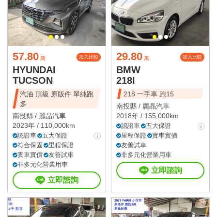
57.80
29.80
加入比較
加入比較
萬
萬
HYUNDAI
BMW
TUCSON
218I
汽油 頂級 原版件 單純跑
218 一手車 跑15
多
南投縣 /
麗晶汽車
南投縣 /
麗晶汽車
2018年 / 155,000km
2023年 / 110,000km
認證車
五大保證
認證車
五大保證
里程保證
實車實價
符合保固
里程保證
友善試車
實車實價
友善試車
非多元化營業用車
非多元化營業用車
立即諮詢
立即諮詢