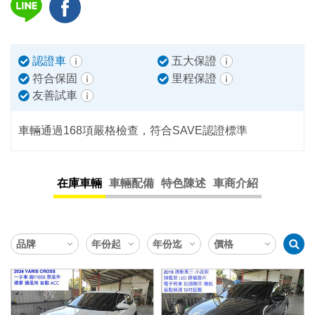
認證車
五大保證
符合保固
里程保證
友善試車
車輛通過168項嚴格檢查，符合SAVE認證標準
在庫車輛
車輛配備
特色陳述
車商介紹