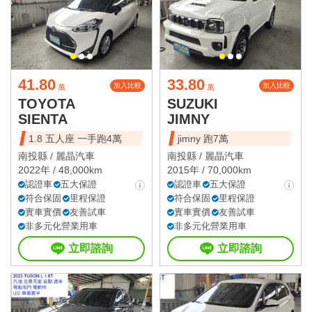
41.80
33.80
加入比較
加入比較
萬
萬
TOYOTA
SUZUKI
SIENTA
JIMNY
1.8 五人座 一手跑4萬
jimny 跑7萬
南投縣 /
麗晶汽車
南投縣 /
麗晶汽車
2022年 / 48,000km
2015年 / 70,000km
認證車
五大保證
認證車
五大保證
符合保固
里程保證
符合保固
里程保證
實車實價
友善試車
實車實價
友善試車
非多元化營業用車
非多元化營業用車
立即諮詢
立即諮詢