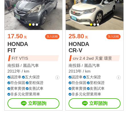
17.50
25.80
加入比較
加入比較
萬
萬
HONDA
HONDA
FIT
CR-V
FIT VTIS
crv 2.4 2wd 天窗 環景
南投縣 /
麗晶汽車
南投縣 /
麗晶汽車
2012年 / km
2013年 / km
認證車
五大保證
認證車
五大保證
符合保固
里程保證
符合保固
里程保證
實車實價
友善試車
實車實價
友善試車
非多元化營業用車
非多元化營業用車
立即諮詢
立即諮詢