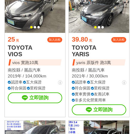
25
39.80
加入比較
加入比較
萬
萬
TOYOTA
TOYOTA
VIOS
YARIS
vios 實跑10萬
yaris 原版件 跑3萬
南投縣 /
麗晶汽車
南投縣 /
麗晶汽車
2019年 / 104,000km
2021年 / 30,000km
認證車
五大保證
認證車
五大保證
符合保固
里程保證
符合保固
里程保證
實車實價
友善試車
立即諮詢
非多元化營業用車
立即諮詢