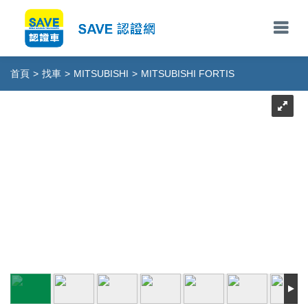
首頁
>
找車
>
MITSUBISHI
>
MITSUBISHI FORTIS