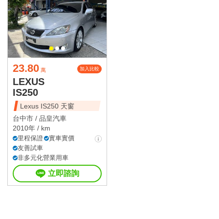
23.80
加入比較
萬
LEXUS
IS250
Lexus IS250 天窗
台中市 /
品皇汽車
2010年 / km
里程保證
實車實價
友善試車
非多元化營業用車
立即諮詢