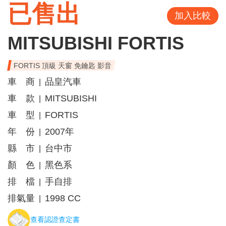
已售出
加入比較
MITSUBISHI FORTIS
FORTIS 頂級 天窗 免鑰匙 影音
車 商
品皇汽車
|
車 款
MITSUBISHI
|
車 型
FORTIS
|
年 份
2007年
|
縣 市
台中市
|
顏 色
黑色系
|
排 檔
手自排
|
排氣量
1998 CC
|
查看認證查定書