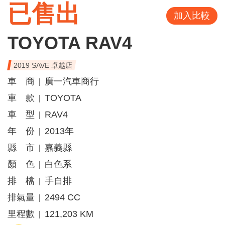
已售出
加入比較
TOYOTA RAV4
2019 SAVE 卓越店
車 商
廣一汽車商行
|
車 款
TOYOTA
|
車 型
RAV4
|
年 份
2013年
|
縣 市
嘉義縣
|
顏 色
白色系
|
排 檔
手自排
|
排氣量
2494 CC
|
里程數
121,203 KM
|