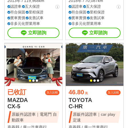
2013年 / 119,968km
2018年 / 70,087km
認證車
五大保證
認證車
五大保證
符合保固
里程保證
符合保固
里程保證
實車實價
友善試車
實車實價
友善試車
非多元化營業用車
非多元化營業用車
立即諮詢
立即諮詢
已收訂
46.80
加入比較
加入比較
萬
MAZDA
TOYOTA
CX-5
C-HR
原鈑件認證車｜電尾門 自
原鈑件認證車｜car play
動跟車
定速
嘉義縣 /
廣一汽車商行
嘉義縣 /
廣一汽車商行