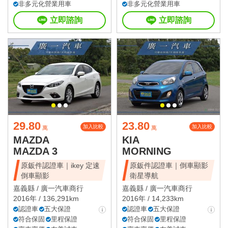
非多元化營業用車
非多元化營業用車
立即諮詢
立即諮詢
29.80
23.80
加入比較
加入比較
萬
萬
MAZDA
KIA
MAZDA 3
MORNING
原鈑件認證車｜ikey 定速
原鈑件認證車｜倒車顯影
倒車顯影
衛星導航
嘉義縣 /
廣一汽車商行
嘉義縣 /
廣一汽車商行
2016年 / 136,291km
2016年 / 14,233km
認證車
五大保證
認證車
五大保證
符合保固
里程保證
符合保固
里程保證