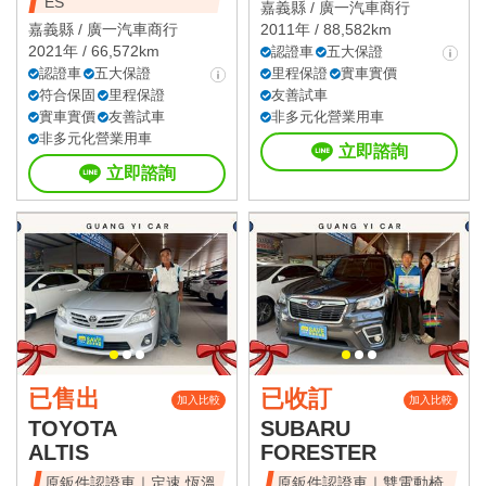
ES
嘉義縣 /
廣一汽車商行
嘉義縣 /
廣一汽車商行
2011年 / 88,582km
2021年 / 66,572km
認證車
五大保證
認證車
五大保證
里程保證
實車實價
符合保固
里程保證
友善試車
實車實價
友善試車
非多元化營業用車
非多元化營業用車
立即諮詢
立即諮詢
已售出
已收訂
加入比較
加入比較
TOYOTA
SUBARU
ALTIS
FORESTER
原鈑件認證車｜定速 恆溫
原鈑件認證車｜雙電動椅