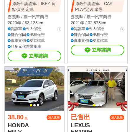
原鈑件認證車｜IKEY 盲
原鈑件認證車｜CAR
點偵測 定速
PLAY定速 環景
嘉義縣 /
廣一汽車商行
嘉義縣 /
廣一汽車商行
2020年 / 53,128km
2021年 / 32,878km
認證車
五大保證
認證車
五大保證
符合保固
里程保證
符合保固
里程保證
實車實價
友善試車
實車實價
友善試車
非多元化營業用車
立即諮詢
立即諮詢
38.80
已售出
加入比較
加入比較
萬
HONDA
LEXUS
HR-V
ES300H