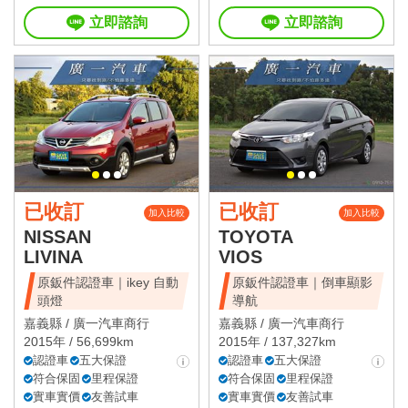
立即諮詢
立即諮詢
已收訂
已收訂
加入比較
加入比較
NISSAN
TOYOTA
LIVINA
VIOS
原鈑件認證車｜ikey 自動
原鈑件認證車｜倒車顯影
頭燈
導航
嘉義縣 /
廣一汽車商行
嘉義縣 /
廣一汽車商行
2015年 / 56,699km
2015年 / 137,327km
認證車
五大保證
認證車
五大保證
符合保固
里程保證
符合保固
里程保證
實車實價
友善試車
實車實價
友善試車