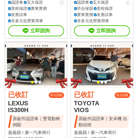
認證車
五大保證
認證車
五大保證
里程保證
實車實價
符合保固
里程保證
友善試車
實車實價
友善試車
非多元化營業用車
非多元化營業用車
立即諮詢
立即諮詢
已收訂
已收訂
加入比較
加入比較
LEXUS
TOYOTA
IS300H
VIOS
原鈑件認證車｜雙電動椅
原鈑件認證車｜安卓機 自
倒顯
動頭燈
嘉義縣 /
廣一汽車商行
嘉義縣 /
廣一汽車商行