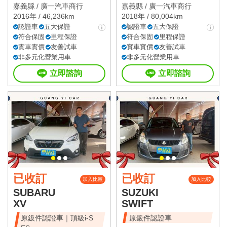
嘉義縣 /
廣一汽車商行
嘉義縣 /
廣一汽車商行
2016年 / 46,236km
2018年 / 80,004km
認證車
五大保證
認證車
五大保證
符合保固
里程保證
符合保固
里程保證
實車實價
友善試車
實車實價
友善試車
非多元化營業用車
非多元化營業用車
立即諮詢
立即諮詢
已收訂
已收訂
加入比較
加入比較
SUBARU
SUZUKI
XV
SWIFT
原鈑件認證車｜頂級i-S
原鈑件認證車