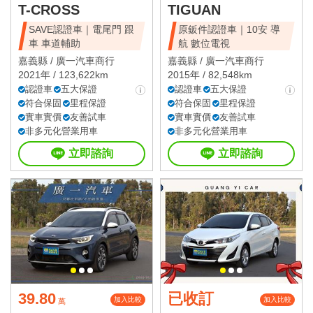
T-CROSS
TIGUAN
SAVE認證車｜電尾門 跟
原鈑件認證車｜10安 導
車 車道輔助
航 數位電視
嘉義縣 /
廣一汽車商行
嘉義縣 /
廣一汽車商行
2021年 / 123,622km
2015年 / 82,548km
認證車
五大保證
認證車
五大保證
符合保固
里程保證
符合保固
里程保證
實車實價
友善試車
實車實價
友善試車
非多元化營業用車
非多元化營業用車
立即諮詢
立即諮詢
39.80
已收訂
加入比較
加入比較
萬