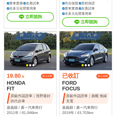
實車實價
友善試車
符合保固
里程保證
非多元化營業用車
實車實價
友善試車
非多元化營業用車
立即諮詢
立即諮詢
19.80
已收訂
加入比較
加入比較
萬
HONDA
FORD
FIT
FOCUS
原鈑件認證車｜視野最好
原鈑件認證車｜旗艦 無線
的代步車
充電
嘉義縣 /
廣一汽車商行
嘉義縣 /
廣一汽車商行
2011年 / 81,046km
2019年 / 43,703km