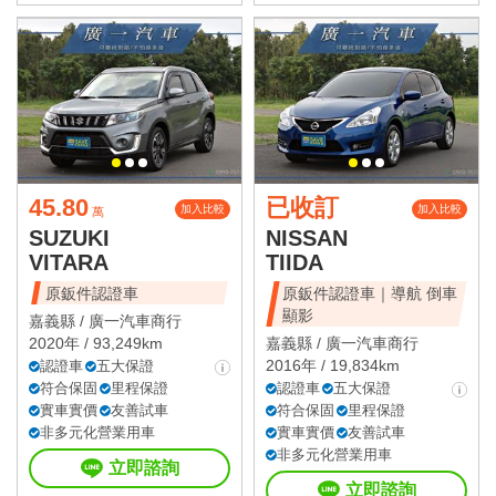
45.80
已收訂
加入比較
加入比較
萬
SUZUKI
NISSAN
VITARA
TIIDA
原鈑件認證車
原鈑件認證車｜導航 倒車
顯影
嘉義縣 /
廣一汽車商行
2020年 / 93,249km
嘉義縣 /
廣一汽車商行
2016年 / 19,834km
認證車
五大保證
符合保固
里程保證
認證車
五大保證
實車實價
友善試車
符合保固
里程保證
非多元化營業用車
實車實價
友善試車
非多元化營業用車
立即諮詢
立即諮詢