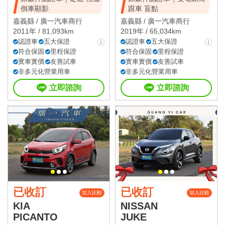
倒車顯影
跟車 盲點
嘉義縣 /
廣一汽車商行
嘉義縣 /
廣一汽車商行
2011年 / 81,093km
2019年 / 65,034km
認證車
五大保證
認證車
五大保證
符合保固
里程保證
符合保固
里程保證
實車實價
友善試車
實車實價
友善試車
非多元化營業用車
非多元化營業用車
立即諮詢
立即諮詢
已收訂
已收訂
加入比較
加入比較
KIA
NISSAN
PICANTO
JUKE