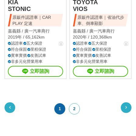
KIA
TOYOTA
STONIC
VIOS
原鈑件認證車｜CAR
原鈑件認證車｜省油代步
PLAY 定速
車、倒車顯影
嘉義縣 /
廣一汽車商行
嘉義縣 /
廣一汽車商行
2019年 / 65,162km
2020年 / 120,368km
認證車
五大保證
認證車
五大保證
符合保固
里程保證
符合保固
里程保證
實車實價
友善試車
實車實價
友善試車
非多元化營業用車
非多元化營業用車
立即諮詢
立即諮詢
1
2