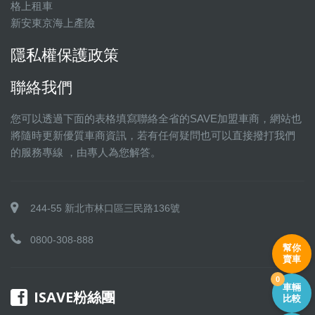
格上租車
新安東京海上產險
隱私權保護政策
聯絡我們
您可以透過下面的表格填寫聯絡全省的SAVE加盟車商，網站也
將隨時更新優質車商資訊，若有任何疑問也可以直接撥打我們
的服務專線 ，由專人為您解答。
244-55 新北市林口區三民路136號
0800-308-888
幫你
賣車
0
車輛
ISAVE粉絲團
比較