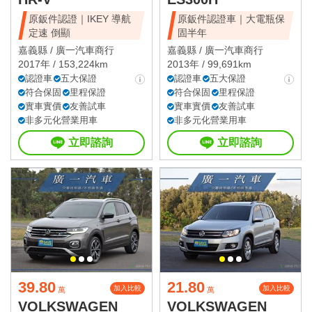
原鈑件認證｜IKEY 導航
原鈑件認證車｜大電瓶保
定速 倒顯
固半年
嘉義縣 /
廣一汽車商行
嘉義縣 /
廣一汽車商行
2017年 / 153,224km
2013年 / 99,691km
認證車
五大保證
認證車
五大保證
符合保固
里程保證
符合保固
里程保證
實車實價
友善試車
實車實價
友善試車
非多元化營業用車
非多元化營業用車
立即諮詢
立即諮詢
39.80
21.80
加入比較
加入比較
萬
萬
VOLKSWAGEN
VOLKSWAGEN