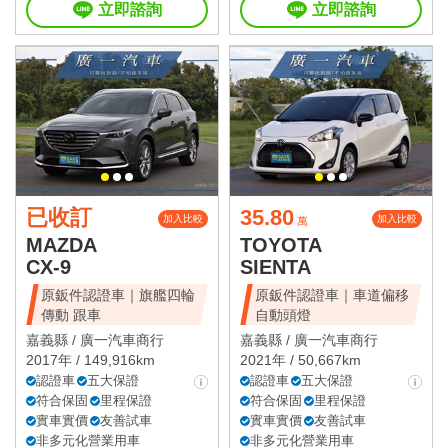
立即諮詢
立即諮詢
已收訂
35.80
加入比較
加入比較
萬
MAZDA
TOYOTA
CX-9
SIENTA
原鈑件認證車｜旗艦四輪
原鈑件認證車｜車道偏移
傳動 跟車
自動頭燈
嘉義縣 /
廣一汽車商行
嘉義縣 /
廣一汽車商行
2017年 / 149,916km
2021年 / 50,667km
認證車
五大保證
認證車
五大保證
符合保固
里程保證
符合保固
里程保證
實車實價
友善試車
實車實價
友善試車
非多元化營業用車
非多元化營業用車