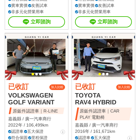
實車實價
友善試車
實車實價
友善試車
非多元化營業用車
非多元化營業用車
立即諮詢
立即諮詢
已收訂
已收訂
加入比較
加入比較
VOLKSWAGEN
TOYOTA
GOLF VARIANT
RAV4 HYBRID
原鈑件認證車｜R-LINE
原鈑件認證車｜CAR
PLAY 電動椅
嘉義縣 /
廣一汽車商行
2022年 / 106,499km
嘉義縣 /
廣一汽車商行
2016年 / 161,671km
認證車
五大保證
符合保固
里程保證
認證車
五大保證