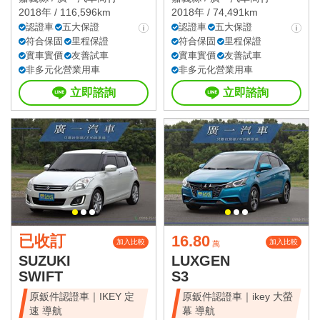
2018年 / 116,596km
2018年 / 74,491km
認證車
五大保證
認證車
五大保證
符合保固
里程保證
符合保固
里程保證
實車實價
友善試車
實車實價
友善試車
非多元化營業用車
非多元化營業用車
立即諮詢
立即諮詢
已收訂
16.80
加入比較
加入比較
萬
SUZUKI
LUXGEN
SWIFT
S3
原鈑件認證車｜IKEY 定
原鈑件認證車｜ikey 大螢
速 導航
幕 導航