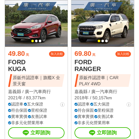
49.80
69.80
加入比較
加入比較
萬
萬
FORD
FORD
KUGA
RANGER
原鈑件認證車｜旗艦X 全
原鈑件認證車｜CAR
景天窗
PLAY 4WD
嘉義縣 /
廣一汽車商行
嘉義縣 /
廣一汽車商行
2021年 / 83,377km
2018年 / 50,157km
認證車
五大保證
認證車
五大保證
符合保固
里程保證
符合保固
里程保證
實車實價
友善試車
實車實價
友善試車
非多元化營業用車
非多元化營業用車
立即諮詢
立即諮詢