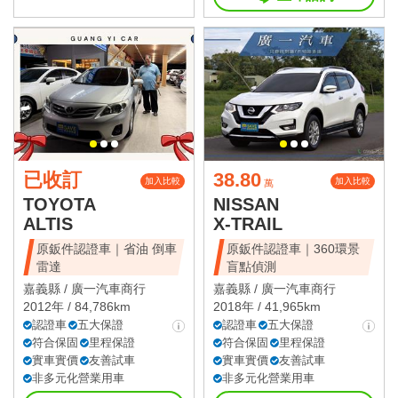
已收訂
38.80
加入比較
加入比較
萬
TOYOTA
NISSAN
ALTIS
X-TRAIL
原鈑件認證車｜省油 倒車
原鈑件認證車｜360環景
雷達
盲點偵測
嘉義縣 /
廣一汽車商行
嘉義縣 /
廣一汽車商行
2012年 / 84,786km
2018年 / 41,965km
認證車
五大保證
認證車
五大保證
符合保固
里程保證
符合保固
里程保證
實車實價
友善試車
實車實價
友善試車
非多元化營業用車
非多元化營業用車