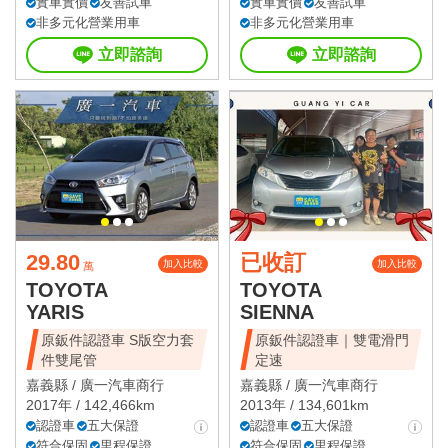
實車實價
友善試車
實車實價
友善試車
非多元化營業用車
非多元化營業用車
立即諮詢
立即諮詢
29.80
已收訂
加入比較
加入比較
萬
TOYOTA
TOYOTA
YARIS
SIENNA
原鈑件認證車 S版空力套
原鈑件認證車｜雙電滑門
件雙尾管
定速
嘉義縣 /
廣一汽車商行
嘉義縣 /
廣一汽車商行
2017年 / 142,466km
2013年 / 134,601km
認證車
五大保證
認證車
五大保證
符合保固
里程保證
符合保固
里程保證