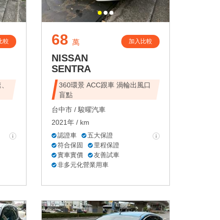
68
比較
加入比較
萬
NISSAN
SENTRA
速、
360環景 ACC跟車 渦輪出風口
盲點
台中市 /
駿曜汽車
2021年 / km
認證車
五大保證
符合保固
里程保證
實車實價
友善試車
非多元化營業用車