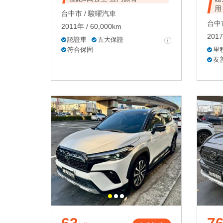
用
台中市 /
駿曜汽車
台中市
2011年 / 60,000km
2017
認證車
五大保證
符合保固
里
友