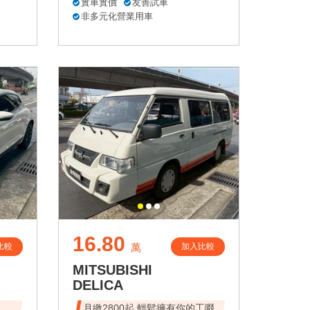
實車實價
友善試車
非多元化營業用車
16.80
比較
加入比較
萬
MITSUBISHI
DELICA
速、
月繳2800起 輕鬆擁有你的工啜