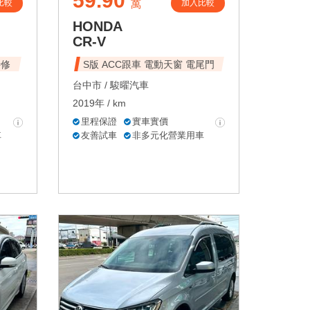
59.90
比較
加入比較
萬
HONDA
CR-V
待修
S版 ACC跟車 電動天窗 電尾門
台中市 /
駿曜汽車
2019年 / km
里程保證
實車實價
車
友善試車
非多元化營業用車