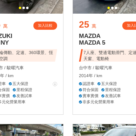
5
25
加入比較
加入
萬
萬
ZUKI
MAZDA
MNY
MAZDA 5
輪傳動、定速、360環景、恆
7人座、雙邊電動滑門、定
空調
天窗、電動椅
 /
駿曜汽車
台中市 /
駿曜汽車
年 / km
2014年 / km
證車
五大保證
認證車
五大保證
合保固
里程保證
符合保固
里程保證
車實價
友善試車
實車實價
友善試車
多元化營業用車
非多元化營業用車