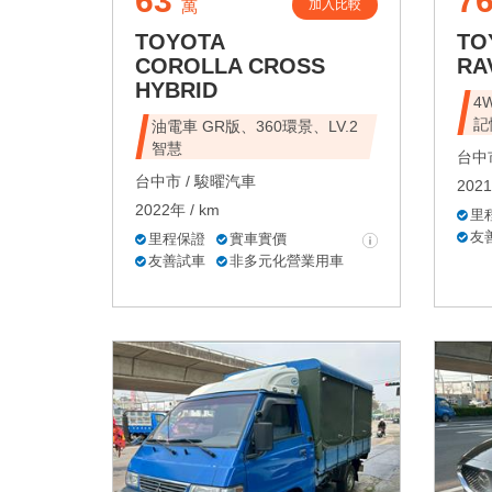
63
7
加入比較
萬
TOYOTA
TO
COROLLA CROSS
RA
HYBRID
4
記
油電車 GR版、360環景、LV.2
智慧
台中市
台中市 /
駿曜汽車
2021
2022年 / km
里
友
里程保證
實車實價
友善試車
非多元化營業用車