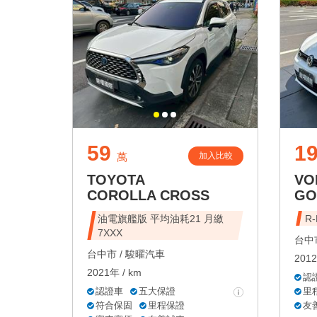
59
19
加入比較
萬
TOYOTA
VO
COROLLA CROSS
GO
油電旗艦版 平均油耗21 月繳
R
7XXX
台中市
台中市 /
駿曜汽車
2012
2021年 / km
認
認證車
五大保證
里
符合保固
里程保證
友