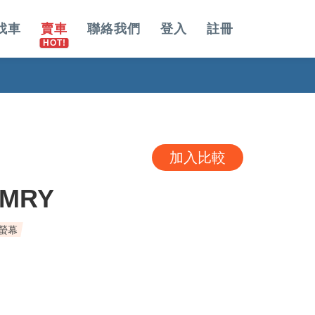
找車
賣車
聯絡我們
登入
註冊
加入比較
AMRY
備螢幕