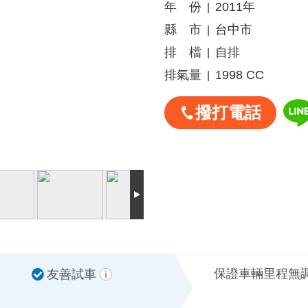
年 份
2011年
|
縣 市
台中市
|
排 檔
自排
|
排氣量
1998 CC
|
撥打電話
保證車輛里程無
友善試車