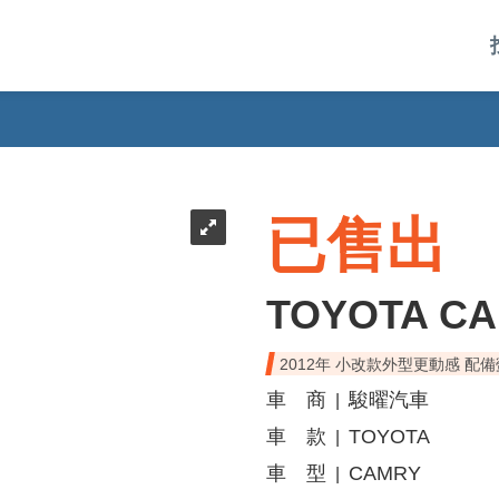
已售出
TOYOTA C
2012年 小改款外型更動感 配
車 商
駿曜汽車
|
車 款
TOYOTA
|
車 型
CAMRY
|