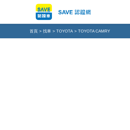
首頁
>
找車
>
TOYOTA
>
TOYOTA CAMRY