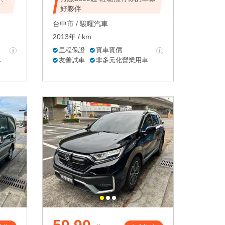
好夥伴
台中市 /
駿曜汽車
2013年 / km
里程保證
實車實價
車
友善試車
非多元化營業用車