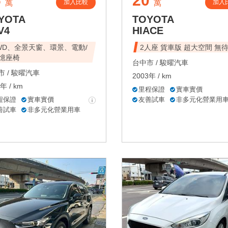
6
20
加入比較
加入
萬
萬
YOTA
TOYOTA
V4
HIACE
WD、全景天窗、環景、電動/
2人座 貨車版 超大空間 無
憶座椅
台中市 /
駿曜汽車
 /
駿曜汽車
2003年 / km
年 / km
里程保證
實車實價
程保證
實車實價
友善試車
非多元化營業用
善試車
非多元化營業用車