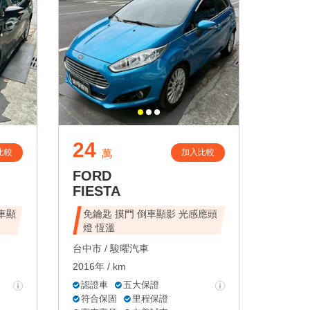
24
比較
加入比較
萬
FORD
FIESTA
倒車顯
免鑰匙 摸門 倒車顯影 光感應頭
燈 恆溫
台中市 /
駿曜汽車
2016年 / km
認證車
五大保證
符合保固
里程保證