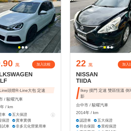
.90
22
加入比較
加入
萬
萬
LKSWAGEN
NISSAN
LF
TIIDA
-Line頭燈R-Line大包 定速
Ikey 摸門 定速 雙區恆溫 
影
 /
駿曜汽車
台中市 /
駿曜汽車
年 / km
2014年 / km
證車
五大保證
程保證
實車實價
認證車
五大保證
善試車
非多元化營業用車
符合保固
里程保證