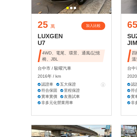
25
6
加入比較
萬
LUXGEN
SU
U7
JI
4WD、電尾、環景、通風/記憶
四
椅、JBL
溫
台中市 /
駿曜汽車
台中市
2016年 / km
2020
認證車
五大保證
認
符合保固
里程保證
符
實車實價
友善試車
實
非多元化營業用車
非