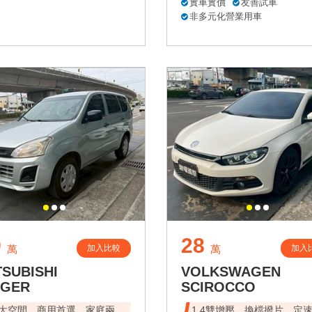
實車實價
友善試車
非多元化營業用車
9
28
加入比較
加入
萬
萬
TSUBISHI
VOLKSWAGEN
NGER
SCIROCCO
大空間，商用首選，家庭兩
1.4雙增壓、換檔撥片、定