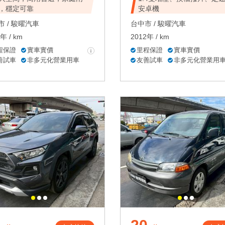
，穩定可靠
安卓機
 /
駿曜汽車
台中市 /
駿曜汽車
年 / km
2012年 / km
程保證
實車實價
里程保證
實車實價
善試車
非多元化營業用車
友善試車
非多元化營業用