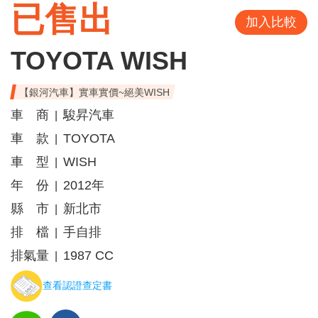
已售出
加入比較
TOYOTA WISH
【銀河汽車】實車實價~絕美WISH
車 商
駿昇汽車
|
車 款
TOYOTA
|
車 型
WISH
|
年 份
2012年
|
縣 市
新北市
|
排 檔
手自排
|
排氣量
1987 CC
|
查看認證查定書