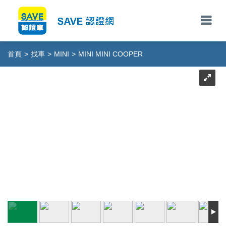
首頁
>
找車
>
MINI
>
MINI MINI COOPER