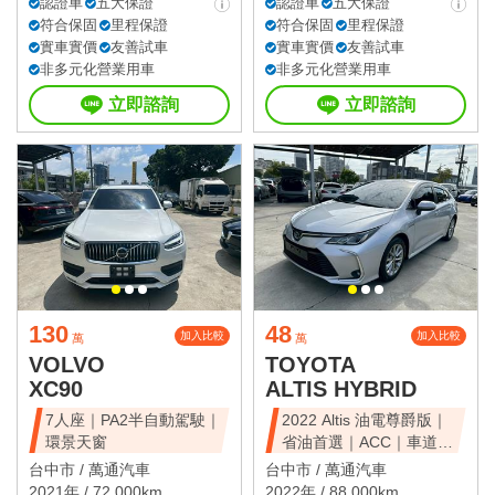
認證車
五大保證
認證車
五大保證
符合保固
里程保證
符合保固
里程保證
實車實價
友善試車
實車實價
友善試車
非多元化營業用車
非多元化營業用車
立即諮詢
立即諮詢
130
48
加入比較
加入比較
萬
萬
VOLVO
TOYOTA
XC90
ALTIS HYBRID
7人座｜PA2半自動駕駛｜
2022 Altis 油電尊爵版｜
環景天窗
省油首選｜ACC｜車道維
持
台中市 /
萬通汽車
台中市 /
萬通汽車
2021年 / 72,000km
2022年 / 88,000km