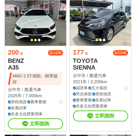
200
177
加入比較
加入比較
萬
萬
BENZ
TOYOTA
A35
SIENNA
台中市 /
萬通汽車
AMG 2.0T強勁、精準操
2021年 / 3,200km
控
認證車
五大保證
台中市 /
萬通汽車
符合保固
里程保證
2025年 / 7,000km
實車實價
友善試車
里程保證
實車實價
非多元化營業用車
友善試車
非多元化營業用車
立即諮詢
立即諮詢