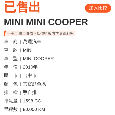
已售出
加入比較
MINI MINI COOPER
一手車 實車實價不低價釣魚 業界最低利率
車 商
萬通汽車
|
車 款
MINI
|
車 型
MINI COOPER
|
年 份
2010年
|
縣 市
台中市
|
顏 色
其它顏色系
|
排 檔
手自排
|
排氣量
1598 CC
|
里程數
80,000 KM
|