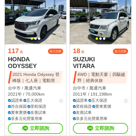
117
18
加入比較
加入比較
萬
萬
HONDA
SUZUKI
ODYSSEY
VITARA
2021 Honda Odyssey 登
4WD｜電動天窗｜四驅越
峰版｜七人座｜電動滑
野｜經典休旅
台中市 /
萬通汽車
台中市 /
萬通汽車
2021年 / 70,000km
2011年 / 191,198km
認證車
五大保證
認證車
五大保證
符合保固
里程保證
里程保證
實車實價
實車實價
友善試車
友善試車
非多元化營業用車
非多元化營業用車
立即諮詢
立即諮詢