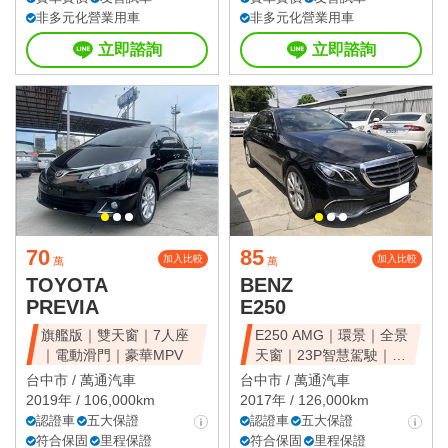
非多元化營業用車
非多元化營業用車
立即諮詢
立即諮詢
70
85
加入比較
加入比較
萬
萬
TOYOTA
BENZ
PREVIA
E250
旗艦版｜雙天窗｜7人座
E250 AMG｜環景｜全景
｜電動滑門｜豪華MPV
天窗｜23P智慧駕駛｜總
代理
台中市 /
萬通汽車
台中市 /
萬通汽車
2019年 / 106,000km
2017年 / 126,000km
認證車
五大保證
認證車
五大保證
符合保固
里程保證
符合保固
里程保證