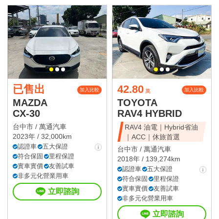
已售出
42.80
加入比較
加入比較
萬
MAZDA
TOYOTA
CX-30
RAV4 HYBRID
台中市 /
萬通汽車
RAV4 油電｜Hybrid省油
2023年 / 32,000km
｜ACC｜休旅首選
認證車
五大保證
台中市 /
萬通汽車
符合保固
里程保證
2018年 / 139,274km
實車實價
友善試車
認證車
五大保證
非多元化營業用車
符合保固
里程保證
實車實價
友善試車
立即諮詢
非多元化營業用車
立即諮詢