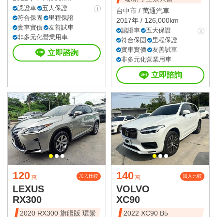
認證車
五大保證
台中市 /
萬通汽車
符合保固
里程保證
2017年 / 126,000km
實車實價
友善試車
認證車
五大保證
非多元化營業用車
符合保固
里程保證
實車實價
友善試車
立即諮詢
非多元化營業用車
立即諮詢
120
140
加入比較
加入比較
萬
萬
LEXUS
VOLVO
RX300
XC90
2020 RX300 旗艦版 環景
2022 XC90 B5