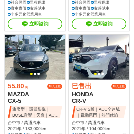
符合保固
里程保證
符合保固
里程保證
實車實價
友善試車
實車實價
友善試車
非多元化營業用車
非多元化營業用車
立即諮詢
立即諮詢
55.80
已售出
加入比較
加入比較
萬
MAZDA
HONDA
CX-5
CR-V
旗艦型｜環景影像｜
CR-V S版｜ACC全速域
BOSE音響｜天窗｜ACC
｜電動尾門｜熱門休旅
全速域｜質感休旅
台中市 /
萬通汽車
台中市 /
萬通汽車
2021年 / 133,000km
2021年 / 104,000km