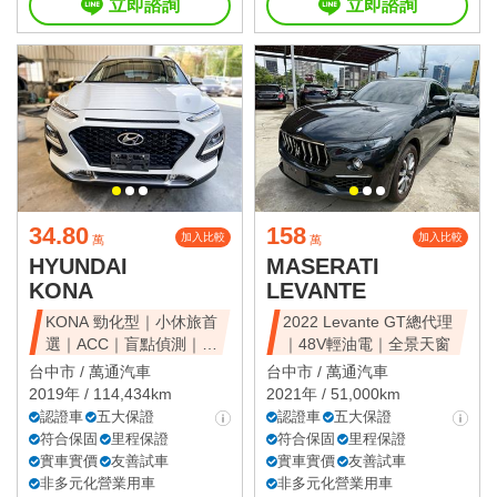
立即諮詢
立即諮詢
34.80
158
加入比較
加入比較
萬
萬
HYUNDAI
MASERATI
KONA
LEVANTE
KONA 勁化型｜小休旅首
2022 Levante GT總代理
選｜ACC｜盲點偵測｜省
｜48V輕油電｜全景天窗
油好開
台中市 /
萬通汽車
台中市 /
萬通汽車
2019年 / 114,434km
2021年 / 51,000km
認證車
五大保證
認證車
五大保證
符合保固
里程保證
符合保固
里程保證
實車實價
友善試車
實車實價
友善試車
非多元化營業用車
非多元化營業用車