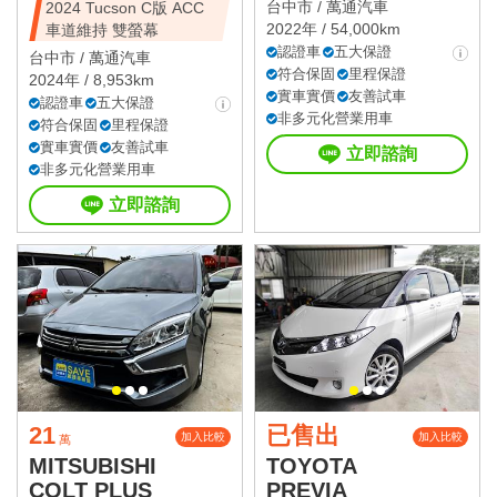
台中市 /
萬通汽車
2024 Tucson C版 ACC
2022年 / 54,000km
車道維持 雙螢幕
認證車
五大保證
台中市 /
萬通汽車
符合保固
里程保證
2024年 / 8,953km
實車實價
友善試車
認證車
五大保證
非多元化營業用車
符合保固
里程保證
實車實價
友善試車
立即諮詢
非多元化營業用車
立即諮詢
21
已售出
加入比較
加入比較
萬
MITSUBISHI
TOYOTA
COLT PLUS
PREVIA