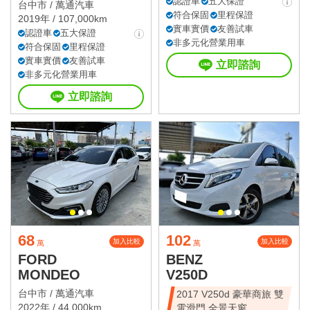
值休旅
認證車
五大保證
台中市 /
萬通汽車
符合保固
里程保證
2019年 / 107,000km
實車實價
友善試車
認證車
五大保證
非多元化營業用車
符合保固
里程保證
實車實價
友善試車
立即諮詢
非多元化營業用車
立即諮詢
68
102
加入比較
加入比較
萬
萬
FORD
BENZ
MONDEO
V250D
台中市 /
萬通汽車
2017 V250d 豪華商旅 雙
2022年 / 44,000km
電滑門 全景天窗