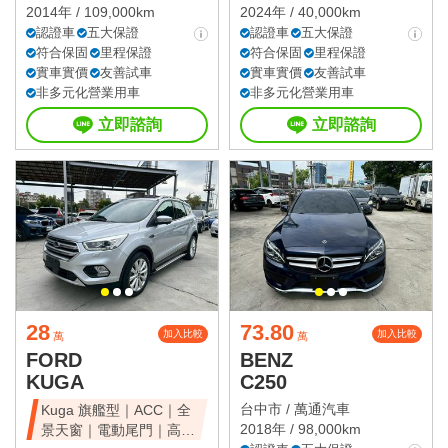
2014年 / 109,000km
2024年 / 40,000km
認證車
五大保證
認證車
五大保證
符合保固
里程保證
符合保固
里程保證
實車實價
友善試車
實車實價
友善試車
非多元化營業用車
非多元化營業用車
立即諮詢
立即諮詢
28
73.80
加入比較
加入比較
萬
萬
FORD
BENZ
KUGA
C250
台中市 /
萬通汽車
Kuga 旗艦型｜ACC｜全
2018年 / 98,000km
景天窗｜電動尾門｜高CP