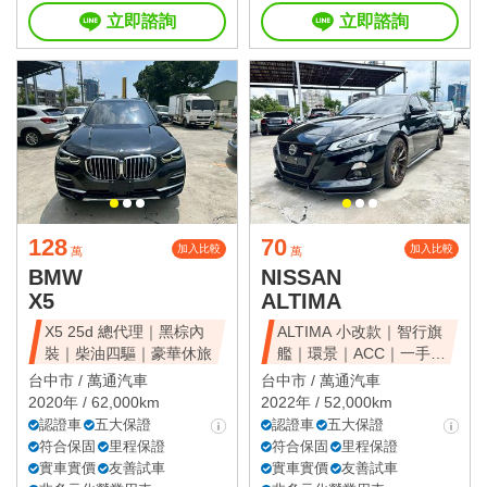
立即諮詢
立即諮詢
128
70
加入比較
加入比較
萬
萬
BMW
NISSAN
X5
ALTIMA
X5 25d 總代理｜黑棕內
ALTIMA 小改款｜智行旗
裝｜柴油四驅｜豪華休旅
艦｜環景｜ACC｜一手美
車
台中市 /
萬通汽車
台中市 /
萬通汽車
2020年 / 62,000km
2022年 / 52,000km
認證車
五大保證
認證車
五大保證
符合保固
里程保證
符合保固
里程保證
實車實價
友善試車
實車實價
友善試車