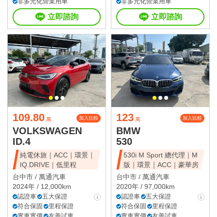
非多元化營業用車
非多元化營業用車
立即諮詢
立即諮詢
109.80
123
加入比較
加入比較
萬
萬
VOLKSWAGEN
BMW
ID.4
530
純電休旅｜ACC｜環景｜
530i M Sport 總代理｜M
IQ.DRIVE｜低里程
版｜環景｜ACC｜豪華房
台中市 /
萬通汽車
台中市 /
萬通汽車
2024年 / 12,000km
2020年 / 97,000km
認證車
五大保證
認證車
五大保證
符合保固
里程保證
符合保固
里程保證
實車實價
友善試車
實車實價
友善試車