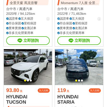
全景天窗 馬克音響
Momentum 7人座 全景天
窗
台中市 /
萬通汽車
台中市 /
萬通汽車
2020年 / 94,125km
2022年 / 71,463km
認證車
五大保證
認證車
五大保證
符合保固
里程保證
符合保固
里程保證
實車實價
友善試車
實車實價
友善試車
非多元化營業用車
非多元化營業用車
立即諮詢
立即諮詢
93.80
119
加入比較
加入比較
萬
萬
HYUNDAI
HYUNDAI
TUCSON
STARIA