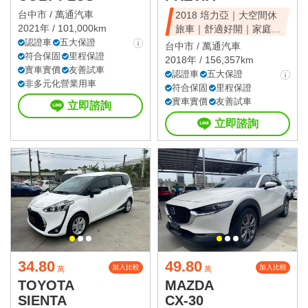
台中市 /
萬通汽車
2018 培力亞｜大空間休
2021年 / 101,000km
旅車｜舒適好開｜家庭首
認證車
五大保證
選｜可全額貸
台中市 /
萬通汽車
符合保固
里程保證
2018年 / 156,357km
實車實價
友善試車
認證車
五大保證
非多元化營業用車
符合保固
里程保證
實車實價
友善試車
立即諮詢
立即諮詢
34.80
49.80
加入比較
加入比較
萬
萬
TOYOTA
MAZDA
SIENTA
CX-30