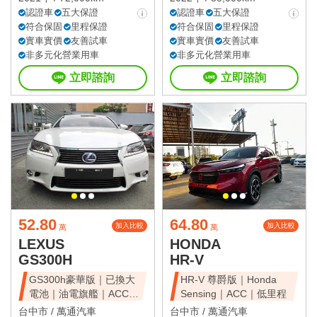
認證車
五大保證
認證車
五大保證
符合保固
里程保證
符合保固
里程保證
實車實價
友善試車
實車實價
友善試車
非多元化營業用車
非多元化營業用車
立即諮詢
立即諮詢
52.80
64.80
加入比較
加入比較
萬
萬
LEXUS
HONDA
GS300H
HR-V
GS300h豪華版｜已換大
HR-V 尊爵版｜Honda
電池｜油電旗艦｜ACC｜
Sensing｜ACC｜低里程
天窗豪華房
台中市 /
萬通汽車
台中市 /
萬通汽車