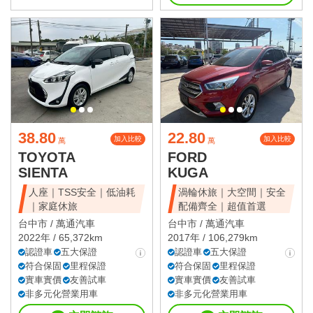
38.80
22.80
加入比較
加入比較
萬
萬
TOYOTA
FORD
SIENTA
KUGA
人座｜TSS安全｜低油耗
渦輪休旅｜大空間｜安全
｜家庭休旅
配備齊全｜超值首選
台中市 /
萬通汽車
台中市 /
萬通汽車
2022年 / 65,372km
2017年 / 106,279km
認證車
五大保證
認證車
五大保證
符合保固
里程保證
符合保固
里程保證
實車實價
友善試車
實車實價
友善試車
非多元化營業用車
非多元化營業用車