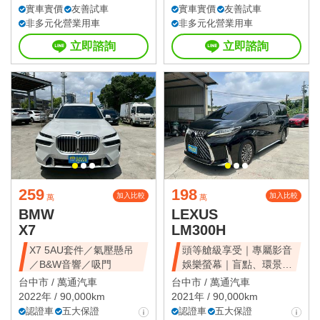
實車實價
友善試車
實車實價
友善試車
非多元化營業用車
非多元化營業用車
立即諮詢
立即諮詢
259
198
加入比較
加入比較
萬
萬
BMW
LEXUS
X7
LM300H
X7 5AU套件／氣壓懸吊
頭等艙級享受｜專屬影音
／B&W音響／吸門
娛樂螢幕｜盲點、環景、
雙電滑門、雙天窗
台中市 /
萬通汽車
台中市 /
萬通汽車
2022年 / 90,000km
2021年 / 90,000km
認證車
五大保證
認證車
五大保證