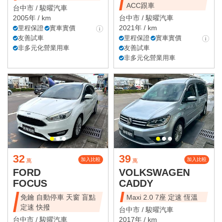
ACC跟車
台中市 /
駿曜汽車
2005年 / km
台中市 /
駿曜汽車
2021年 / km
里程保證
實車實價
友善試車
里程保證
實車實價
非多元化營業用車
友善試車
非多元化營業用車
32
39
加入比較
加入比較
萬
萬
FORD
VOLKSWAGEN
FOCUS
CADDY
免鑰 自動停車 天窗 盲點
Maxi 2.0 7座 定速 恆溫
定速 快撥
台中市 /
駿曜汽車
台中市 /
駿曜汽車
2017年 / km