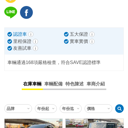
認證車
五大保證
里程保證
實車實價
友善試車
車輛通過168項嚴格檢查，符合SAVE認證標準
在庫車輛
車輛配備
特色陳述
車商介紹