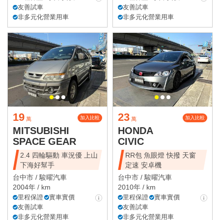
友善試車
友善試車
非多元化營業用車
非多元化營業用車
19
23
加入比較
加入比較
萬
萬
MITSUBISHI
HONDA
SPACE GEAR
CIVIC
2.4 四輪驅動 車況優 上山
RR包 魚眼燈 快撥 天窗
下海好幫手
定速 安卓機
台中市 /
駿曜汽車
台中市 /
駿曜汽車
2004年 / km
2010年 / km
里程保證
實車實價
里程保證
實車實價
友善試車
友善試車
非多元化營業用車
非多元化營業用車