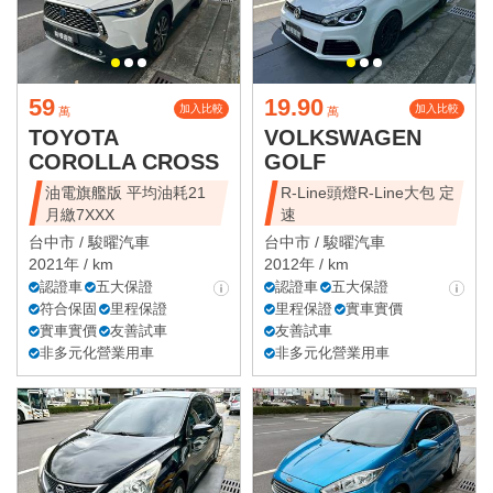
59
19.90
加入比較
加入比較
萬
萬
TOYOTA
VOLKSWAGEN
COROLLA CROSS
GOLF
油電旗艦版 平均油耗21
R-Line頭燈R-Line大包 定
月繳7XXX
速
台中市 /
駿曜汽車
台中市 /
駿曜汽車
2021年 / km
2012年 / km
認證車
五大保證
認證車
五大保證
符合保固
里程保證
里程保證
實車實價
實車實價
友善試車
友善試車
非多元化營業用車
非多元化營業用車