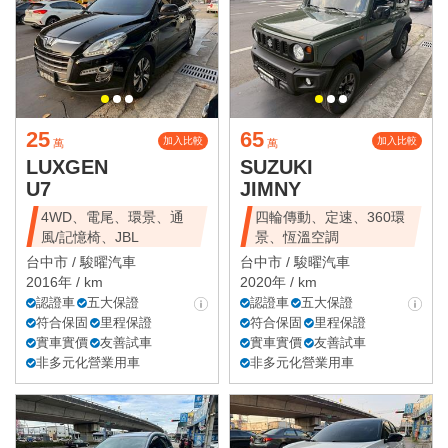
25
65
加入比較
加入比較
萬
萬
LUXGEN
SUZUKI
U7
JIMNY
4WD、電尾、環景、通
四輪傳動、定速、360環
風/記憶椅、JBL
景、恆溫空調
台中市 /
駿曜汽車
台中市 /
駿曜汽車
2016年 / km
2020年 / km
認證車
五大保證
認證車
五大保證
符合保固
里程保證
符合保固
里程保證
實車實價
友善試車
實車實價
友善試車
非多元化營業用車
非多元化營業用車