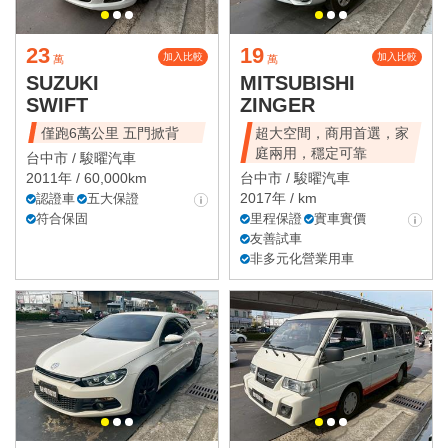
23
19
加入比較
加入比較
萬
萬
SUZUKI
MITSUBISHI
SWIFT
ZINGER
僅跑6萬公里 五門掀背
超大空間，商用首選，家
庭兩用，穩定可靠
台中市 /
駿曜汽車
2011年 / 60,000km
台中市 /
駿曜汽車
2017年 / km
認證車
五大保證
符合保固
里程保證
實車實價
友善試車
非多元化營業用車