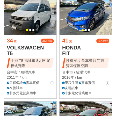
34
41
加入比較
加入比較
萬
萬
VOLKSWAGEN
HONDA
T5
FIT
手排 T5 福祉車 8人座 尾
換檔撥片 倒車顯影 定速
板式升降
雙區恆溫空調
台中市 /
駿曜汽車
台中市 /
駿曜汽車
2011年 / km
2016年 / km
里程保證
實車實價
里程保證
實車實價
友善試車
友善試車
非多元化營業用車
非多元化營業用車