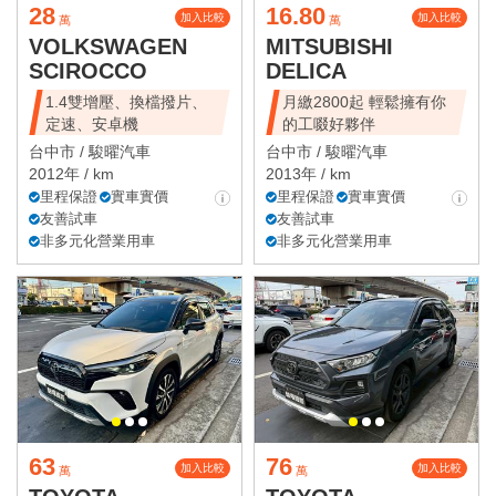
28
16.80
加入比較
加入比較
萬
萬
VOLKSWAGEN
MITSUBISHI
SCIROCCO
DELICA
1.4雙增壓、換檔撥片、
月繳2800起 輕鬆擁有你
定速、安卓機
的工啜好夥伴
台中市 /
駿曜汽車
台中市 /
駿曜汽車
2012年 / km
2013年 / km
里程保證
實車實價
里程保證
實車實價
友善試車
友善試車
非多元化營業用車
非多元化營業用車
63
76
加入比較
加入比較
萬
萬