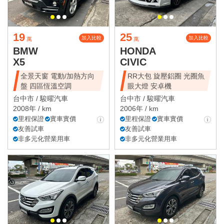
19
25
加入比較
加入比較
萬
萬
BMW
HONDA
X5
CIVIC
全景天窗 電動/加熱方向
RR大包 旋壓鋁圈 光圈魚
盤 四區恆溫空調
眼大燈 安卓機
台中市 /
駿曜汽車
台中市 /
駿曜汽車
2008年 / km
2006年 / km
里程保證
實車實價
里程保證
實車實價
友善試車
友善試車
非多元化營業用車
非多元化營業用車