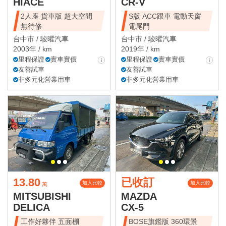
HIACE
CR-V
2人座 貨車版 超大空間
S版 ACC跟車 電動天窗
無待修
電尾門
台中市 /
駿曜汽車
台中市 /
駿曜汽車
2003年 / km
2019年 / km
里程保證
實車實價
里程保證
實車實價
友善試車
友善試車
非多元化營業用車
非多元化營業用車
13.80
已收訂
加入比較
加入比較
萬
MITSUBISHI
MAZDA
DELICA
CX-5
工作好夥伴 五面棚
BOSE旗鑑版 360環景