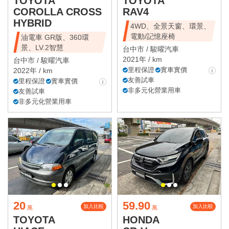
TOYOTA
TOYOTA
COROLLA CROSS
RAV4
HYBRID
4WD、全景天窗、環景、
電動/記憶座椅
油電車 GR版、360環
景、LV.2智慧
台中市 /
駿曜汽車
2021年 / km
台中市 /
駿曜汽車
里程保證
實車實價
2022年 / km
友善試車
里程保證
實車實價
非多元化營業用車
友善試車
非多元化營業用車
20
59.90
加入比較
加入比較
萬
萬
TOYOTA
HONDA