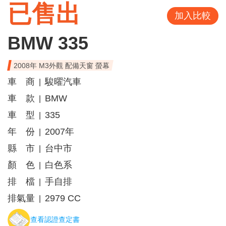
已售出
加入比較
BMW 335
2008年 M3外觀 配備天窗 螢幕
車 商
駿曜汽車
|
車 款
BMW
|
車 型
335
|
年 份
2007年
|
縣 市
台中市
|
顏 色
白色系
|
排 檔
手自排
|
排氣量
2979 CC
|
查看認證查定書