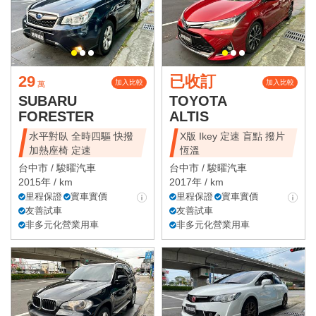
29
已收訂
加入比較
加入比較
萬
SUBARU
TOYOTA
FORESTER
ALTIS
水平對臥 全時四驅 快撥
X版 Ikey 定速 盲點 撥片
加熱座椅 定速
恆溫
台中市 /
駿曜汽車
台中市 /
駿曜汽車
2015年 / km
2017年 / km
里程保證
實車實價
里程保證
實車實價
友善試車
友善試車
非多元化營業用車
非多元化營業用車