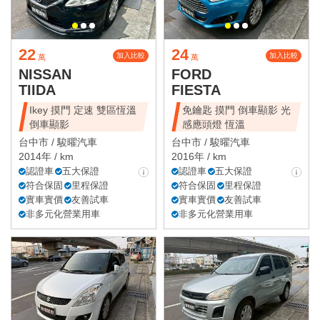
22
24
加入比較
加入比較
萬
萬
NISSAN
FORD
TIIDA
FIESTA
Ikey 摸門 定速 雙區恆溫
免鑰匙 摸門 倒車顯影 光
倒車顯影
感應頭燈 恆溫
台中市 /
駿曜汽車
台中市 /
駿曜汽車
2014年 / km
2016年 / km
認證車
五大保證
認證車
五大保證
符合保固
里程保證
符合保固
里程保證
實車實價
友善試車
實車實價
友善試車
非多元化營業用車
非多元化營業用車