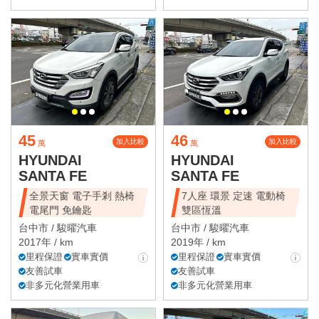
45
46
加入比較
加入比較
萬
萬
HYUNDAI
HYUNDAI
SANTA FE
SANTA FE
全景天窗 電子手剎 熱椅
7人座 環景 定速 電動椅
電尾門 免鑰匙
雙區恆溫
台中市 /
駿曜汽車
台中市 /
駿曜汽車
2017年 / km
2019年 / km
里程保證
實車實價
里程保證
實車實價
友善試車
友善試車
非多元化營業用車
非多元化營業用車