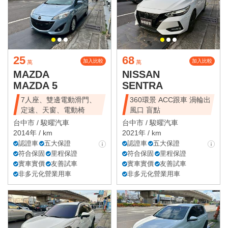
25
68
加入比較
加入比較
萬
萬
MAZDA
NISSAN
MAZDA 5
SENTRA
7人座、雙邊電動滑門、
360環景 ACC跟車 渦輪出
定速、天窗、電動椅
風口 盲點
台中市 /
駿曜汽車
台中市 /
駿曜汽車
2014年 / km
2021年 / km
認證車
五大保證
認證車
五大保證
符合保固
里程保證
符合保固
里程保證
實車實價
友善試車
實車實價
友善試車
非多元化營業用車
非多元化營業用車