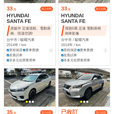
33
33
加入比較
加入比較
萬
萬
HYUNDAI
HYUNDAI
SANTA FE
SANTA FE
原鈑件 定速巡航、電動座
僅跑5萬 定速 電動座椅
椅、恆溫空調!
倒車影像
台中市 /
駿曜汽車
台中市 /
駿曜汽車
2014年 / km
2014年 / km
里程保證
實車實價
里程保證
實車實價
友善試車
友善試車
非多元化營業用車
非多元化營業用車
35
已收訂
加入比較
加入比較
萬