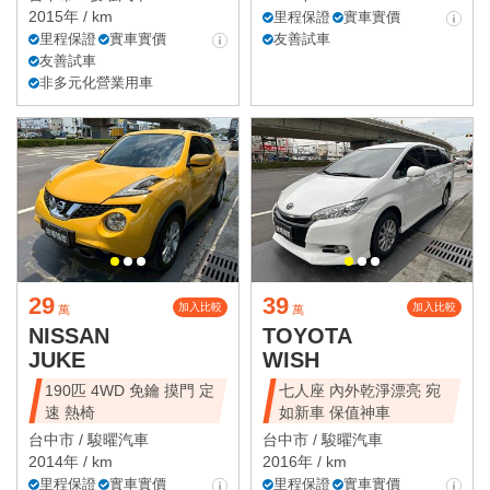
2015年 / km
里程保證
實車實價
里程保證
實車實價
友善試車
友善試車
非多元化營業用車
29
39
加入比較
加入比較
萬
萬
NISSAN
TOYOTA
JUKE
WISH
190匹 4WD 免鑰 摸門 定
七人座 內外乾淨漂亮 宛
速 熱椅
如新車 保值神車
台中市 /
駿曜汽車
台中市 /
駿曜汽車
2014年 / km
2016年 / km
里程保證
實車實價
里程保證
實車實價