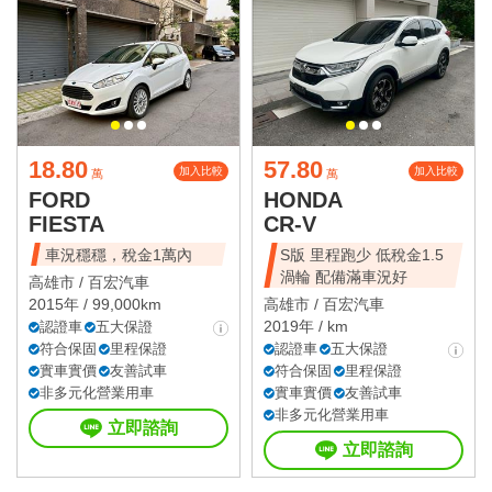
18.80
57.80
加入比較
加入比較
萬
萬
FORD
HONDA
FIESTA
CR-V
車況穩穩，稅金1萬內
S版 里程跑少 低稅金1.5
渦輪 配備滿車況好
高雄市 /
百宏汽車
2015年 / 99,000km
高雄市 /
百宏汽車
2019年 / km
認證車
五大保證
符合保固
里程保證
認證車
五大保證
實車實價
友善試車
符合保固
里程保證
非多元化營業用車
實車實價
友善試車
非多元化營業用車
立即諮詢
立即諮詢