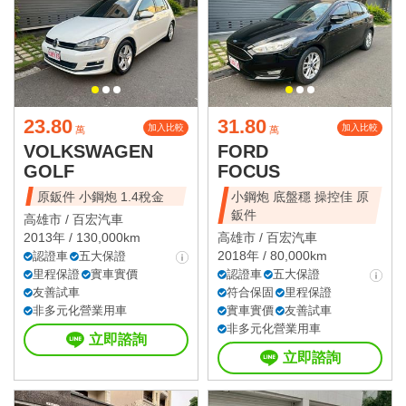
23.80
31.80
加入比較
加入比較
萬
萬
VOLKSWAGEN
FORD
GOLF
FOCUS
原鈑件 小鋼炮 1.4稅金
小鋼炮 底盤穩 操控佳 原
鈑件
高雄市 /
百宏汽車
2013年 / 130,000km
高雄市 /
百宏汽車
2018年 / 80,000km
認證車
五大保證
里程保證
實車實價
認證車
五大保證
友善試車
符合保固
里程保證
非多元化營業用車
實車實價
友善試車
非多元化營業用車
立即諮詢
立即諮詢