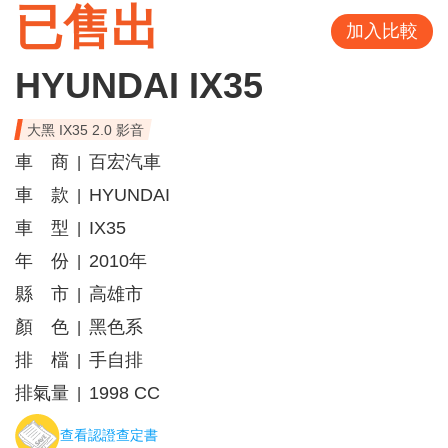
已售出
加入比較
HYUNDAI IX35
大黑 IX35 2.0 影音
車 商
百宏汽車
|
車 款
HYUNDAI
|
車 型
IX35
|
年 份
2010年
|
縣 市
高雄市
|
顏 色
黑色系
|
排 檔
手自排
|
排氣量
1998 CC
|
查看認證查定書