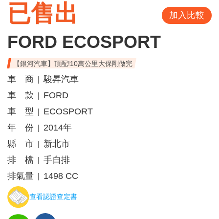
已售出
加入比較
FORD ECOSPORT
【銀河汽車】頂配!10萬公里大保剛做完
車 商
駿昇汽車
|
車 款
FORD
|
車 型
ECOSPORT
|
年 份
2014年
|
縣 市
新北市
|
排 檔
手自排
|
排氣量
1498 CC
|
查看認證查定書