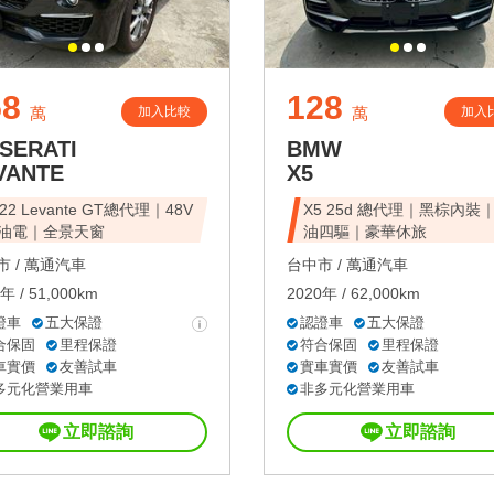
58
128
加入比較
加入
萬
萬
SERATI
BMW
VANTE
X5
22 Levante GT總代理｜48V
X5 25d 總代理｜黑棕內裝
油電｜全景天窗
油四驅｜豪華休旅
 /
萬通汽車
台中市 /
萬通汽車
年 / 51,000km
2020年 / 62,000km
證車
五大保證
認證車
五大保證
合保固
里程保證
符合保固
里程保證
車實價
友善試車
實車實價
友善試車
多元化營業用車
非多元化營業用車
立即諮詢
立即諮詢