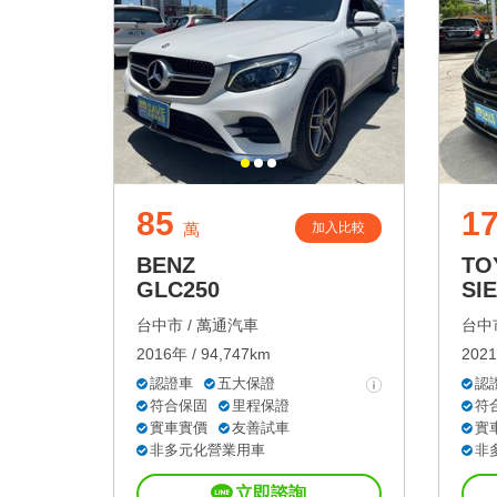
85
1
加入比較
萬
BENZ
TO
GLC250
SI
台中市 /
萬通汽車
台中市
2016年 / 94,747km
2021
認證車
五大保證
認
符合保固
里程保證
符
實車實價
友善試車
實
非多元化營業用車
非
立即諮詢