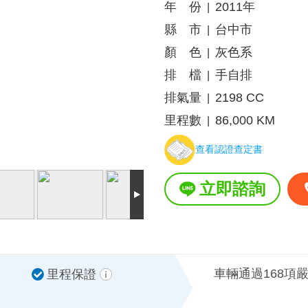
年 份
2011年
|
縣 市
台中市
|
顏 色
灰色系
|
排 檔
手自排
|
排氣量
2198 CC
|
里程數
86,000 KM
|
查看認證查定書
立即諮詢
車輛通過168項
里程保證