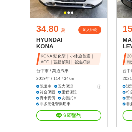
34.80
1
加入比較
萬
HYUNDAI
MA
KONA
LE
KONA 勁化型｜小休旅首選｜
20
ACC｜盲點偵測｜省油好開
輕
台中市 /
萬通汽車
台中市
2019年 / 114,434km
2021
認證車
五大保證
認
符合保固
里程保證
符
實車實價
友善試車
實
非多元化營業用車
非
立即諮詢