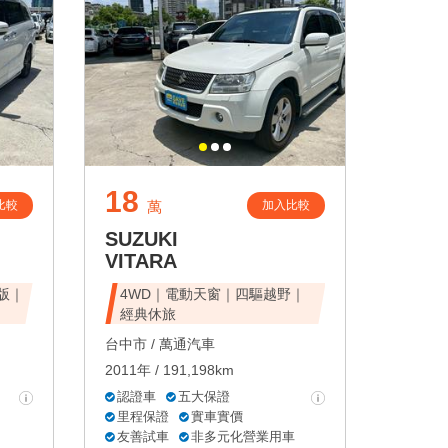
18
比較
加入比較
萬
SUZUKI
VITARA
峰版｜
4WD｜電動天窗｜四驅越野｜
經典休旅
台中市 /
萬通汽車
2011年 / 191,198km
認證車
五大保證
里程保證
實車實價
友善試車
非多元化營業用車