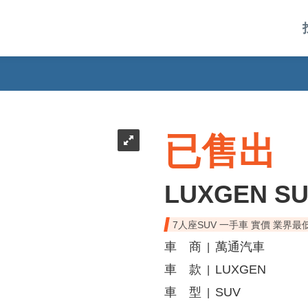
已售出
LUXGEN S
7人座SUV 一手車 實價 業界最
車 商
萬通汽車
|
車 款
LUXGEN
|
車 型
SUV
|