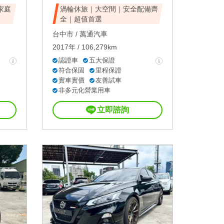
家庭
渦輪休旅｜大空間｜安全配備齊
全｜超值首選
台中市 /
萬通汽車
2017年 / 106,279km
認證車
五大保證
符合保固
里程保證
實車實價
友善試車
非多元化營業用車
立即諮詢