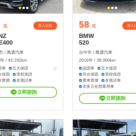
7
58
加入比較
加入
萬
萬
NZ
BMW
E400
520
 /
萬通汽車
台中市 /
萬通汽車
年 / 43,192km
2016年 / 38,000km
證車
五大保證
認證車
五大保證
合保固
里程保證
符合保固
里程保證
車實價
友善試車
實車實價
友善試車
非多元化營業用車
立即諮詢
立即諮詢