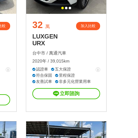
32
比較
加入比較
萬
LUXGEN
URX
台中市 /
萬通汽車
2020年 / 39,015km
認證車
五大保證
符合保固
里程保證
友善試車
非多元化營業用車
立即諮詢