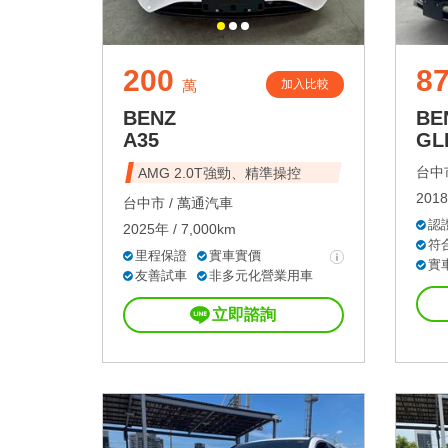
200
8
加入比較
萬
BENZ
BE
A35
GL
台中市
AMG 2.0T強勁、精準操控
2018
台中市 /
萬通汽車
認
2025年 / 7,000km
符
里程保證
實車實價
實
友善試車
非多元化營業用車
立即諮詢