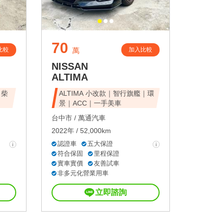
70
比較
加入比較
萬
NISSAN
ALTIMA
｜柴
ALTIMA 小改款｜智行旗艦｜環
景｜ACC｜一手美車
台中市 /
萬通汽車
2022年 / 52,000km
認證車
五大保證
符合保固
里程保證
實車實價
友善試車
非多元化營業用車
立即諮詢