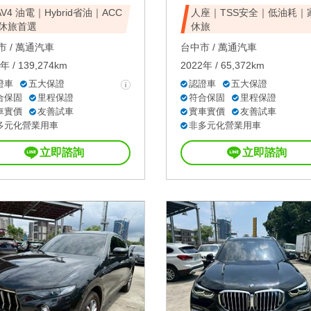
AV4 油電｜Hybrid省油｜ACC
人座｜TSS安全｜低油耗｜
休旅首選
休旅
 /
萬通汽車
台中市 /
萬通汽車
年 / 139,274km
2022年 / 65,372km
證車
五大保證
認證車
五大保證
合保固
里程保證
符合保固
里程保證
車實價
友善試車
實車實價
友善試車
多元化營業用車
非多元化營業用車
立即諮詢
立即諮詢