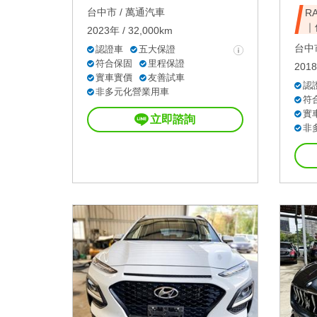
台中市 /
萬通汽車
R
｜
2023年 / 32,000km
台中市
認證車
五大保證
符合保固
里程保證
2018
實車實價
友善試車
認
非多元化營業用車
符
實
立即諮詢
非