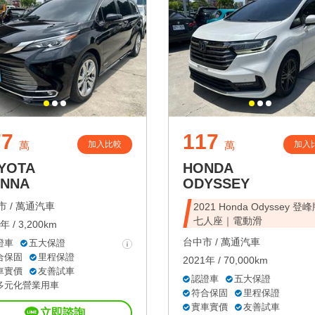
77
117
加入比較
加入
萬
萬
YOTA
HONDA
ENNA
ODYSSEY
 /
萬通汽車
2021 Honda Odyssey 登
七人座｜電動滑
年 / 3,200km
台中市 /
萬通汽車
證車
五大保證
合保固
里程保證
2021年 / 70,000km
車實價
友善試車
認證車
五大保證
多元化營業用車
符合保固
里程保證
實車實價
友善試車
立即諮詢