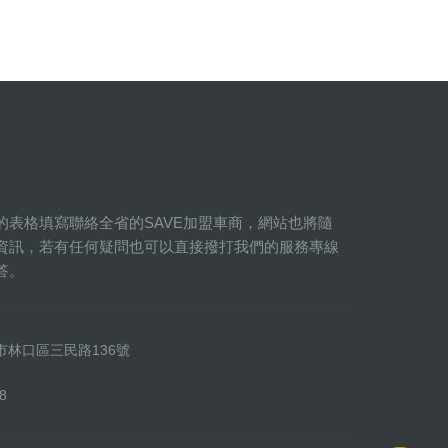
的表格填寫聯絡全省的SAVE加盟車商，網站也將隨
資訊，若有任何疑問也可以直接撥打我們的服務專線
答。
新北市林口區三民路136號
8