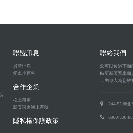
聯盟訊息
聯絡我們
最新消息
您可以透過下面
愛車小百科
時更新優質車商
，由專人為您解
合作企業
算
格上租車
244-55 
新安東京海上產險
0800-308-88
隱私權保護政策