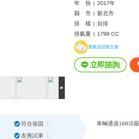
年 份
2017年
|
縣 市
新北市
|
排 檔
自排
|
排氣量
1798 CC
|
查看認證查定書
立即諮詢
車輛通過168項
符合保固
友善試車