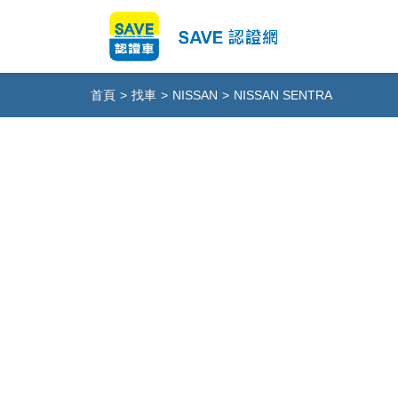
首頁
>
找車
>
NISSAN
>
NISSAN SENTRA