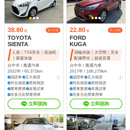
38.80
22.80
加入比較
加入比較
萬
萬
TOYOTA
FORD
SIENTA
KUGA
人座｜TSS安全｜低油耗
渦輪休旅｜大空間｜安全
｜家庭休旅
配備齊全｜超值首選
台中市 /
萬通汽車
台中市 /
萬通汽車
2022年 / 65,372km
2017年 / 106,279km
認證車
五大保證
認證車
五大保證
符合保固
里程保證
符合保固
里程保證
實車實價
友善試車
實車實價
友善試車
非多元化營業用車
非多元化營業用車
立即諮詢
立即諮詢