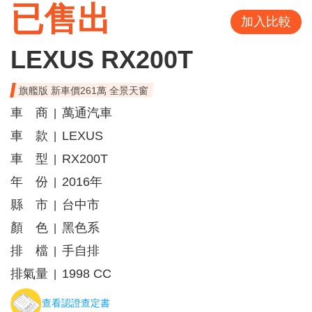
已售出
加入比較
LEXUS RX200T
旗艦版 新車價261萬 全景天窗
車 商
萬通汽車
|
車 款
LEXUS
|
車 型
RX200T
|
年 份
2016年
|
縣 市
台中市
|
顏 色
黑色系
|
排 檔
手自排
|
排氣量
1998 CC
|
查看認證查定書