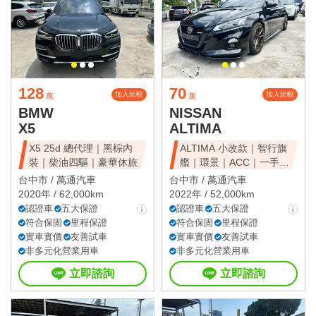
128
70
加入比較
加入比較
萬
萬
BMW
NISSAN
X5
ALTIMA
X5 25d 總代理｜黑棕內
ALTIMA 小改款｜智行旗
裝｜柴油四驅｜豪華休旅
艦｜環景｜ACC｜一手美
車
台中市 /
萬通汽車
台中市 /
萬通汽車
2020年 / 62,000km
2022年 / 52,000km
認證車
五大保證
認證車
五大保證
符合保固
里程保證
符合保固
里程保證
實車實價
友善試車
實車實價
友善試車
非多元化營業用車
非多元化營業用車
立即諮詢
立即諮詢