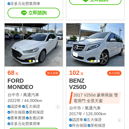
非多元化營業用車
立即諮詢
68
102
加入比較
加入比較
萬
萬
FORD
BENZ
MONDEO
V250D
台中市 /
萬通汽車
2017 V250d 豪華商旅 雙
2022年 / 44,000km
電滑門 全景天窗
認證車
五大保證
台中市 /
萬通汽車
符合保固
里程保證
2017年 / 126,000km
實車實價
友善試車
認證車
五大保證
非多元化營業用車
符合保固
里程保證