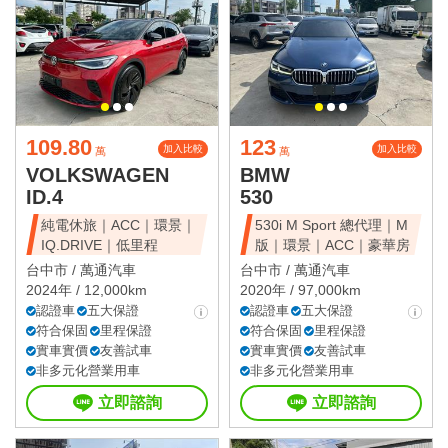
109.80
123
加入比較
加入比較
萬
萬
VOLKSWAGEN
BMW
ID.4
530
純電休旅｜ACC｜環景｜
530i M Sport 總代理｜M
IQ.DRIVE｜低里程
版｜環景｜ACC｜豪華房
台中市 /
萬通汽車
台中市 /
萬通汽車
2024年 / 12,000km
2020年 / 97,000km
認證車
五大保證
認證車
五大保證
符合保固
里程保證
符合保固
里程保證
實車實價
友善試車
實車實價
友善試車
非多元化營業用車
非多元化營業用車
立即諮詢
立即諮詢