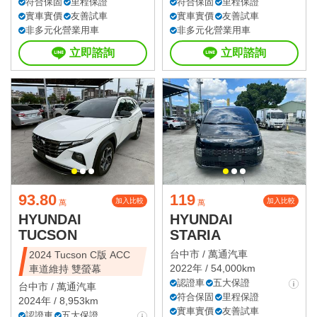
符合保固
里程保證
符合保固
里程保證
實車實價
友善試車
實車實價
友善試車
非多元化營業用車
非多元化營業用車
立即諮詢
立即諮詢
93.80
119
加入比較
加入比較
萬
萬
HYUNDAI
HYUNDAI
TUCSON
STARIA
台中市 /
萬通汽車
2024 Tucson C版 ACC
2022年 / 54,000km
車道維持 雙螢幕
認證車
五大保證
台中市 /
萬通汽車
符合保固
里程保證
2024年 / 8,953km
實車實價
友善試車
認證車
五大保證