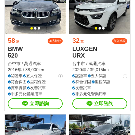
58
32
加入比較
加入比較
萬
萬
BMW
LUXGEN
520
URX
台中市 /
萬通汽車
台中市 /
萬通汽車
2016年 / 38,000km
2020年 / 39,015km
認證車
五大保證
認證車
五大保證
符合保固
里程保證
符合保固
里程保證
實車實價
友善試車
友善試車
非多元化營業用車
非多元化營業用車
立即諮詢
立即諮詢