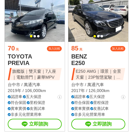
70
85
加入比較
加入比較
萬
萬
TOYOTA
BENZ
PREVIA
E250
旗艦版｜雙天窗｜7人座
E250 AMG｜環景｜全景
｜電動滑門｜豪華MPV
天窗｜23P智慧駕駛｜總
代理
台中市 /
萬通汽車
台中市 /
萬通汽車
2019年 / 106,000km
2017年 / 126,000km
認證車
五大保證
認證車
五大保證
符合保固
里程保證
符合保固
里程保證
實車實價
友善試車
實車實價
友善試車
非多元化營業用車
非多元化營業用車
立即諮詢
立即諮詢