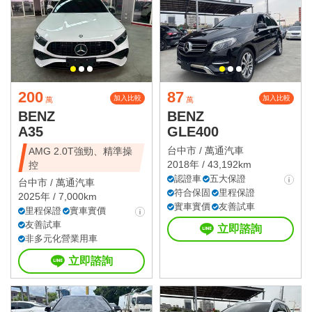
200
87
加入比較
加入比較
萬
萬
BENZ
BENZ
A35
GLE400
台中市 /
萬通汽車
AMG 2.0T強勁、精準操
2018年 / 43,192km
控
認證車
五大保證
台中市 /
萬通汽車
符合保固
里程保證
2025年 / 7,000km
實車實價
友善試車
里程保證
實車實價
友善試車
立即諮詢
非多元化營業用車
立即諮詢