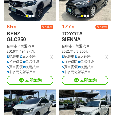
85
177
加入比較
加入比較
萬
萬
BENZ
TOYOTA
GLC250
SIENNA
台中市 /
萬通汽車
台中市 /
萬通汽車
2016年 / 94,747km
2021年 / 3,200km
認證車
五大保證
認證車
五大保證
符合保固
里程保證
符合保固
里程保證
實車實價
友善試車
實車實價
友善試車
非多元化營業用車
非多元化營業用車
立即諮詢
立即諮詢