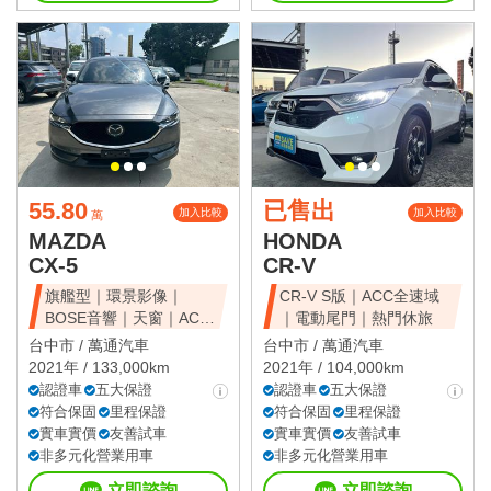
55.80
已售出
加入比較
加入比較
萬
MAZDA
HONDA
CX-5
CR-V
旗艦型｜環景影像｜
CR-V S版｜ACC全速域
BOSE音響｜天窗｜ACC
｜電動尾門｜熱門休旅
全速域｜質感休旅
台中市 /
萬通汽車
台中市 /
萬通汽車
2021年 / 133,000km
2021年 / 104,000km
認證車
五大保證
認證車
五大保證
符合保固
里程保證
符合保固
里程保證
實車實價
友善試車
實車實價
友善試車
非多元化營業用車
非多元化營業用車
立即諮詢
立即諮詢