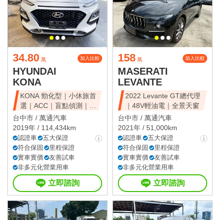
34.80
158
加入比較
加入比較
萬
萬
HYUNDAI
MASERATI
KONA
LEVANTE
KONA 勁化型｜小休旅首
2022 Levante GT總代理
選｜ACC｜盲點偵測｜省
｜48V輕油電｜全景天窗
油好開
台中市 /
萬通汽車
台中市 /
萬通汽車
2019年 / 114,434km
2021年 / 51,000km
認證車
五大保證
認證車
五大保證
符合保固
里程保證
符合保固
里程保證
實車實價
友善試車
實車實價
友善試車
非多元化營業用車
非多元化營業用車
立即諮詢
立即諮詢