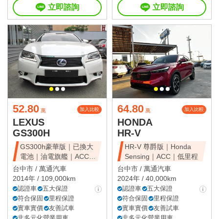
立即諮詢
立即諮詢
52.80
64.80
加入比較
加入比較
萬
萬
LEXUS
HONDA
GS300H
HR-V
GS300h豪華版｜已換大
HR-V 尊爵版｜Honda
電池｜油電旗艦｜ACC｜
Sensing｜ACC｜低里程
天窗豪華房
台中市 /
萬通汽車
台中市 /
萬通汽車
2014年 / 109,000km
2024年 / 40,000km
認證車
五大保證
認證車
五大保證
符合保固
里程保證
符合保固
里程保證
實車實價
友善試車
實車實價
友善試車
非多元化營業用車
非多元化營業用車