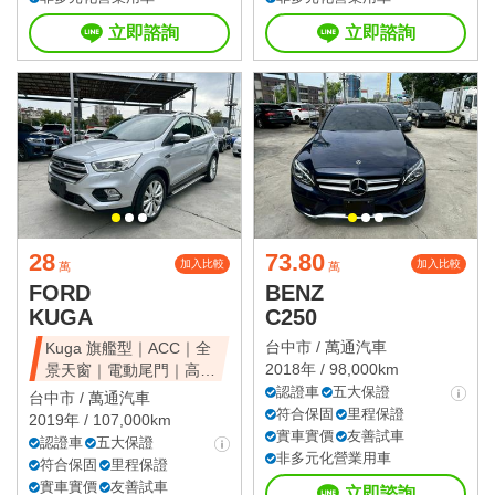
立即諮詢
立即諮詢
28
73.80
加入比較
加入比較
萬
萬
FORD
BENZ
KUGA
C250
台中市 /
萬通汽車
Kuga 旗艦型｜ACC｜全
2018年 / 98,000km
景天窗｜電動尾門｜高CP
值休旅
認證車
五大保證
台中市 /
萬通汽車
符合保固
里程保證
2019年 / 107,000km
實車實價
友善試車
認證車
五大保證
非多元化營業用車
符合保固
里程保證
實車實價
友善試車
立即諮詢