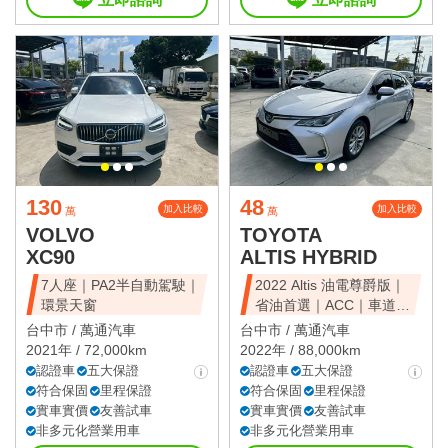
130
48
加入比較
加入比較
萬
萬
VOLVO
TOYOTA
XC90
ALTIS HYBRID
7人座｜PA2半自動駕駛｜
2022 Altis 油電尊爵版｜
環景天窗
省油首選｜ACC｜車道維
持
台中市 /
萬通汽車
台中市 /
萬通汽車
2021年 / 72,000km
2022年 / 88,000km
認證車
五大保證
認證車
五大保證
符合保固
里程保證
符合保固
里程保證
實車實價
友善試車
實車實價
友善試車
非多元化營業用車
非多元化營業用車