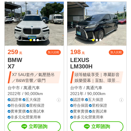
259
198
加入比較
加入比較
萬
萬
BMW
LEXUS
X7
LM300H
X7 5AU套件／氣壓懸吊
頭等艙級享受｜專屬影音
／B&W音響／吸門
娛樂螢幕｜盲點、環景、
雙電滑門、雙天窗
台中市 /
萬通汽車
台中市 /
萬通汽車
2022年 / 90,000km
2021年 / 90,000km
認證車
五大保證
認證車
五大保證
符合保固
里程保證
符合保固
里程保證
實車實價
友善試車
實車實價
友善試車
非多元化營業用車
非多元化營業用車
立即諮詢
立即諮詢