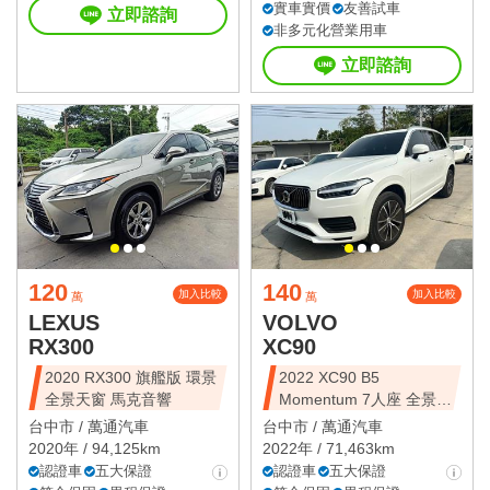
實車實價
友善試車
立即諮詢
非多元化營業用車
立即諮詢
120
140
加入比較
加入比較
萬
萬
LEXUS
VOLVO
RX300
XC90
2020 RX300 旗艦版 環景
2022 XC90 B5
全景天窗 馬克音響
Momentum 7人座 全景天
窗
台中市 /
萬通汽車
台中市 /
萬通汽車
2020年 / 94,125km
2022年 / 71,463km
認證車
五大保證
認證車
五大保證