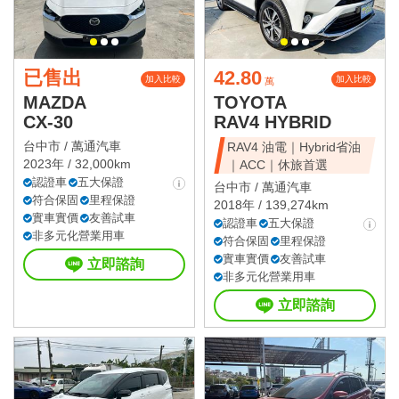
已售出
42.80
加入比較
加入比較
萬
MAZDA
TOYOTA
CX-30
RAV4 HYBRID
台中市 /
萬通汽車
RAV4 油電｜Hybrid省油
2023年 / 32,000km
｜ACC｜休旅首選
認證車
五大保證
台中市 /
萬通汽車
符合保固
里程保證
2018年 / 139,274km
實車實價
友善試車
認證車
五大保證
非多元化營業用車
符合保固
里程保證
實車實價
友善試車
立即諮詢
非多元化營業用車
立即諮詢