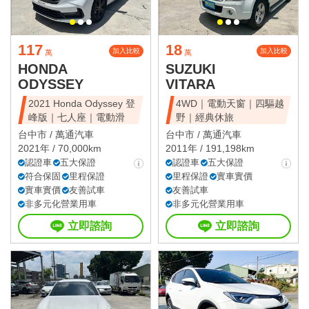
117
18
加入比較
加入比較
萬
萬
HONDA
SUZUKI
ODYSSEY
VITARA
2021 Honda Odyssey 登
4WD｜電動天窗｜四驅越
峰版｜七人座｜電動滑
野｜經典休旅
台中市 /
萬通汽車
台中市 /
萬通汽車
2021年 / 70,000km
2011年 / 191,198km
認證車
五大保證
認證車
五大保證
符合保固
里程保證
里程保證
實車實價
實車實價
友善試車
友善試車
非多元化營業用車
非多元化營業用車
立即諮詢
立即諮詢