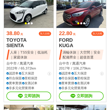
38.80
22.80
加入比較
加入比較
萬
萬
TOYOTA
FORD
SIENTA
KUGA
人座｜TSS安全｜低油耗
渦輪休旅｜大空間｜安全
｜家庭休旅
配備齊全｜超值首選
台中市 /
萬通汽車
台中市 /
萬通汽車
2022年 / 65,372km
2017年 / 106,279km
認證車
五大保證
認證車
五大保證
符合保固
里程保證
符合保固
里程保證
實車實價
友善試車
實車實價
友善試車
非多元化營業用車
非多元化營業用車
立即諮詢
立即諮詢