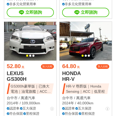
非多元化營業用車
非多元化營業用車
立即諮詢
立即諮詢
52.80
64.80
加入比較
加入比較
萬
萬
LEXUS
HONDA
GS300H
HR-V
GS300h豪華版｜已換大
HR-V 尊爵版｜Honda
電池｜油電旗艦｜ACC｜
Sensing｜ACC｜低里程
天窗豪華房
台中市 /
萬通汽車
台中市 /
萬通汽車
2014年 / 109,000km
2024年 / 40,000km
認證車
五大保證
認證車
五大保證
符合保固
里程保證
符合保固
里程保證