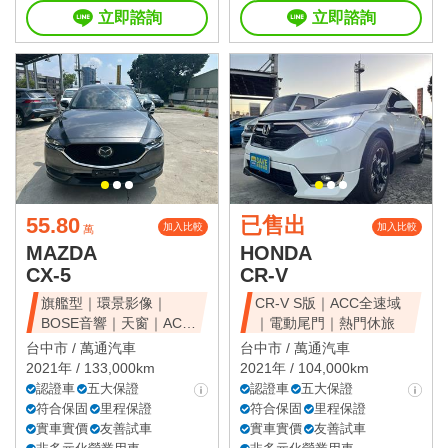
立即諮詢
立即諮詢
55.80
已售出
加入比較
加入比較
萬
MAZDA
HONDA
CX-5
CR-V
旗艦型｜環景影像｜
CR-V S版｜ACC全速域
BOSE音響｜天窗｜ACC
｜電動尾門｜熱門休旅
全速域｜質感休旅
台中市 /
萬通汽車
台中市 /
萬通汽車
2021年 / 133,000km
2021年 / 104,000km
認證車
五大保證
認證車
五大保證
符合保固
里程保證
符合保固
里程保證
實車實價
友善試車
實車實價
友善試車