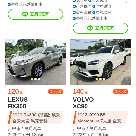
認證車
五大保證
非多元化營業用車
符合保固
里程保證
實車實價
友善試車
立即諮詢
非多元化營業用車
立即諮詢
120
140
加入比較
加入比較
萬
萬
LEXUS
VOLVO
RX300
XC90
2020 RX300 旗艦版 環景
2022 XC90 B5
全景天窗 馬克音響
Momentum 7人座 全景天
窗
台中市 /
萬通汽車
台中市 /
萬通汽車
2020年 / 94,125km
2022年 / 71,463km