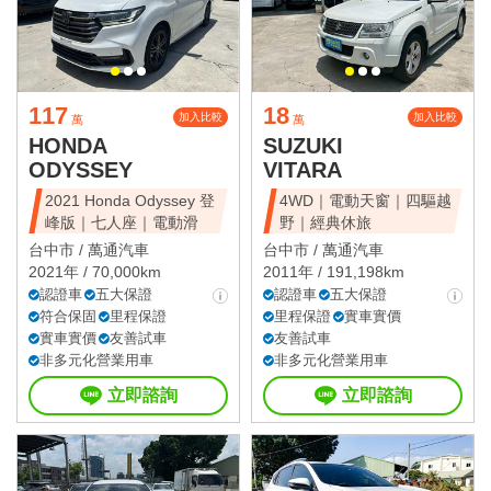
117
18
加入比較
加入比較
萬
萬
HONDA
SUZUKI
ODYSSEY
VITARA
2021 Honda Odyssey 登
4WD｜電動天窗｜四驅越
峰版｜七人座｜電動滑
野｜經典休旅
台中市 /
萬通汽車
台中市 /
萬通汽車
2021年 / 70,000km
2011年 / 191,198km
認證車
五大保證
認證車
五大保證
符合保固
里程保證
里程保證
實車實價
實車實價
友善試車
友善試車
非多元化營業用車
非多元化營業用車
立即諮詢
立即諮詢