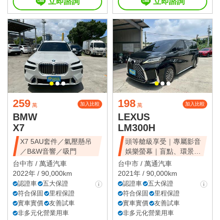
立即諮詢
立即諮詢
259
198
加入比較
加入比較
萬
萬
BMW
LEXUS
X7
LM300H
X7 5AU套件／氣壓懸吊
頭等艙級享受｜專屬影音
／B&W音響／吸門
娛樂螢幕｜盲點、環景、
雙電滑門、雙天窗
台中市 /
萬通汽車
台中市 /
萬通汽車
2022年 / 90,000km
2021年 / 90,000km
認證車
五大保證
認證車
五大保證
符合保固
里程保證
符合保固
里程保證
實車實價
友善試車
實車實價
友善試車
非多元化營業用車
非多元化營業用車