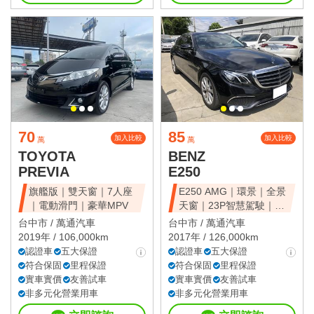
70
85
加入比較
加入比較
萬
萬
TOYOTA
BENZ
PREVIA
E250
旗艦版｜雙天窗｜7人座
E250 AMG｜環景｜全景
｜電動滑門｜豪華MPV
天窗｜23P智慧駕駛｜總
代理
台中市 /
萬通汽車
台中市 /
萬通汽車
2019年 / 106,000km
2017年 / 126,000km
認證車
五大保證
認證車
五大保證
符合保固
里程保證
符合保固
里程保證
實車實價
友善試車
實車實價
友善試車
非多元化營業用車
非多元化營業用車