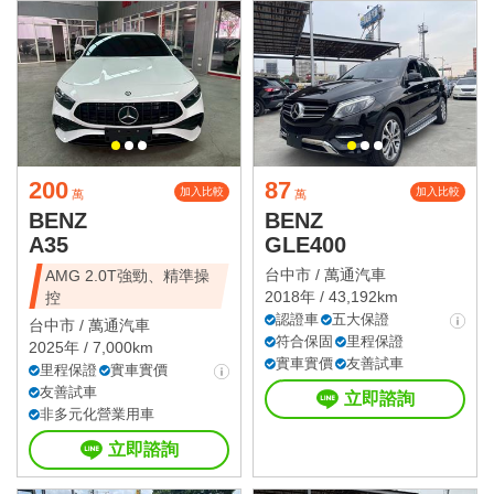
200
87
加入比較
加入比較
萬
萬
BENZ
BENZ
A35
GLE400
台中市 /
萬通汽車
AMG 2.0T強勁、精準操
2018年 / 43,192km
控
認證車
五大保證
台中市 /
萬通汽車
符合保固
里程保證
2025年 / 7,000km
實車實價
友善試車
里程保證
實車實價
友善試車
立即諮詢
非多元化營業用車
立即諮詢