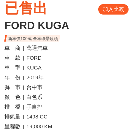
已售出
加入比較
FORD KUGA
新車價100萬 全車環景鏡頭
車 商
萬通汽車
|
車 款
FORD
|
車 型
KUGA
|
年 份
2019年
|
縣 市
台中市
|
顏 色
白色系
|
排 檔
手自排
|
排氣量
1498 CC
|
里程數
19,000 KM
|