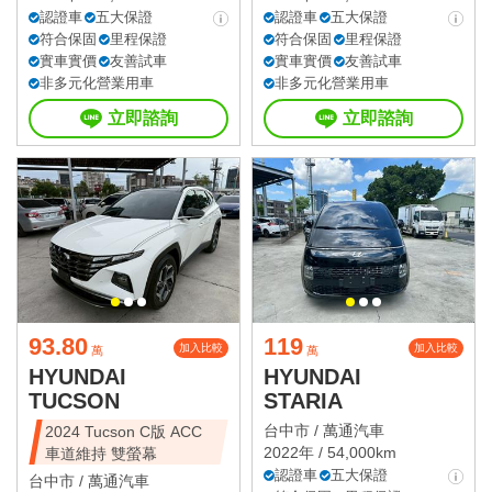
認證車
五大保證
認證車
五大保證
符合保固
里程保證
符合保固
里程保證
實車實價
友善試車
實車實價
友善試車
非多元化營業用車
非多元化營業用車
立即諮詢
立即諮詢
93.80
119
加入比較
加入比較
萬
萬
HYUNDAI
HYUNDAI
TUCSON
STARIA
台中市 /
萬通汽車
2024 Tucson C版 ACC
2022年 / 54,000km
車道維持 雙螢幕
認證車
五大保證
台中市 /
萬通汽車