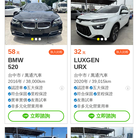
58
32
加入比較
加入比較
萬
萬
BMW
LUXGEN
520
URX
台中市 /
萬通汽車
台中市 /
萬通汽車
2016年 / 38,000km
2020年 / 39,015km
認證車
五大保證
認證車
五大保證
符合保固
里程保證
符合保固
里程保證
實車實價
友善試車
友善試車
非多元化營業用車
非多元化營業用車
立即諮詢
立即諮詢