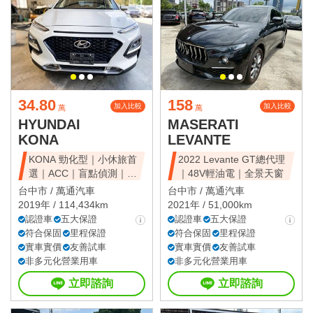
34.80
158
加入比較
加入比較
萬
萬
HYUNDAI
MASERATI
KONA
LEVANTE
KONA 勁化型｜小休旅首
2022 Levante GT總代理
選｜ACC｜盲點偵測｜省
｜48V輕油電｜全景天窗
油好開
台中市 /
萬通汽車
台中市 /
萬通汽車
2019年 / 114,434km
2021年 / 51,000km
認證車
五大保證
認證車
五大保證
符合保固
里程保證
符合保固
里程保證
實車實價
友善試車
實車實價
友善試車
非多元化營業用車
非多元化營業用車
立即諮詢
立即諮詢