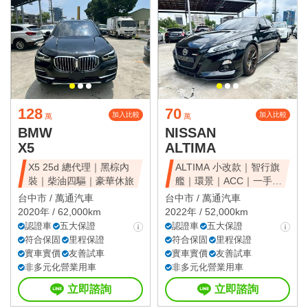
128
70
加入比較
加入比較
萬
萬
BMW
NISSAN
X5
ALTIMA
X5 25d 總代理｜黑棕內
ALTIMA 小改款｜智行旗
裝｜柴油四驅｜豪華休旅
艦｜環景｜ACC｜一手美
車
台中市 /
萬通汽車
台中市 /
萬通汽車
2020年 / 62,000km
2022年 / 52,000km
認證車
五大保證
認證車
五大保證
符合保固
里程保證
符合保固
里程保證
實車實價
友善試車
實車實價
友善試車
非多元化營業用車
非多元化營業用車
立即諮詢
立即諮詢