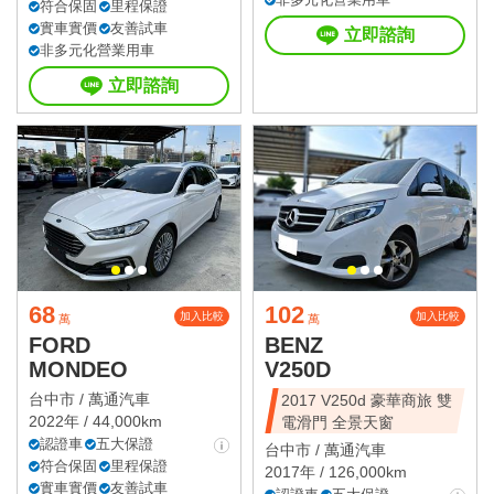
符合保固
里程保證
實車實價
友善試車
立即諮詢
非多元化營業用車
立即諮詢
68
102
加入比較
加入比較
萬
萬
FORD
BENZ
MONDEO
V250D
台中市 /
萬通汽車
2017 V250d 豪華商旅 雙
2022年 / 44,000km
電滑門 全景天窗
認證車
五大保證
台中市 /
萬通汽車
符合保固
里程保證
2017年 / 126,000km
實車實價
友善試車