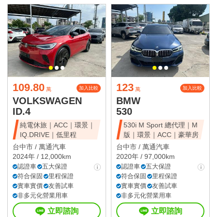
109.80
123
加入比較
加入比較
萬
萬
VOLKSWAGEN
BMW
ID.4
530
純電休旅｜ACC｜環景｜
530i M Sport 總代理｜M
IQ.DRIVE｜低里程
版｜環景｜ACC｜豪華房
台中市 /
萬通汽車
台中市 /
萬通汽車
2024年 / 12,000km
2020年 / 97,000km
認證車
五大保證
認證車
五大保證
符合保固
里程保證
符合保固
里程保證
實車實價
友善試車
實車實價
友善試車
非多元化營業用車
非多元化營業用車
立即諮詢
立即諮詢