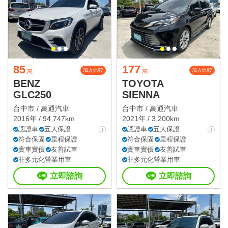
85
177
加入比較
加入比較
萬
萬
BENZ
TOYOTA
GLC250
SIENNA
台中市 /
萬通汽車
台中市 /
萬通汽車
2016年 / 94,747km
2021年 / 3,200km
認證車
五大保證
認證車
五大保證
符合保固
里程保證
符合保固
里程保證
實車實價
友善試車
實車實價
友善試車
非多元化營業用車
非多元化營業用車
立即諮詢
立即諮詢