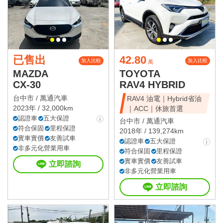
已售出
42.80
加入比較
加入比較
萬
MAZDA
TOYOTA
CX-30
RAV4 HYBRID
台中市 /
萬通汽車
RAV4 油電｜Hybrid省油
2023年 / 32,000km
｜ACC｜休旅首選
認證車
五大保證
台中市 /
萬通汽車
符合保固
里程保證
2018年 / 139,274km
實車實價
友善試車
認證車
五大保證
非多元化營業用車
符合保固
里程保證
實車實價
友善試車
立即諮詢
非多元化營業用車
立即諮詢