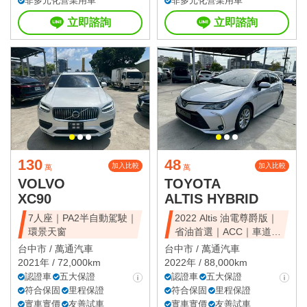
非多元化營業用車
非多元化營業用車
立即諮詢
立即諮詢
130
48
加入比較
加入比較
萬
萬
VOLVO
TOYOTA
XC90
ALTIS HYBRID
7人座｜PA2半自動駕駛｜
2022 Altis 油電尊爵版｜
環景天窗
省油首選｜ACC｜車道維
持
台中市 /
萬通汽車
台中市 /
萬通汽車
2021年 / 72,000km
2022年 / 88,000km
認證車
五大保證
認證車
五大保證
符合保固
里程保證
符合保固
里程保證
實車實價
友善試車
實車實價
友善試車