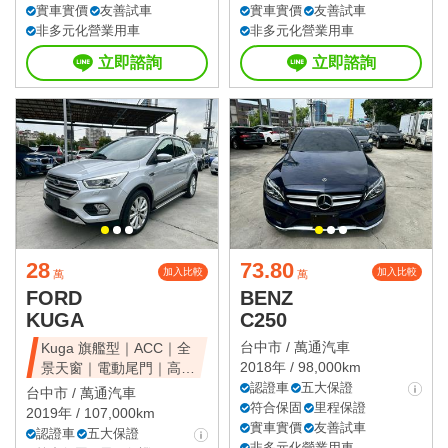
實車實價
友善試車
實車實價
友善試車
非多元化營業用車
非多元化營業用車
立即諮詢
立即諮詢
28
73.80
加入比較
加入比較
萬
萬
FORD
BENZ
KUGA
C250
台中市 /
萬通汽車
Kuga 旗艦型｜ACC｜全
2018年 / 98,000km
景天窗｜電動尾門｜高CP
值休旅
認證車
五大保證
台中市 /
萬通汽車
符合保固
里程保證
2019年 / 107,000km
實車實價
友善試車
認證車
五大保證
非多元化營業用車