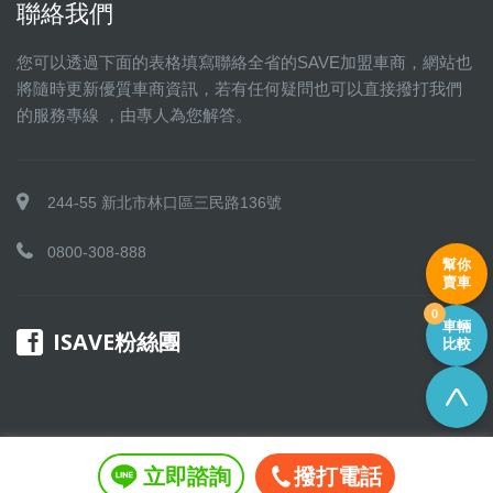
聯絡我們
您可以透過下面的表格填寫聯絡全省的SAVE加盟車商，網站也
將隨時更新優質車商資訊，若有任何疑問也可以直接撥打我們
的服務專線 ，由專人為您解答。
244-55 新北市林口區三民路136號
0800-308-888
幫你
賣車
0
車輛
ISAVE粉絲團
比較
立即諮詢
撥打電話
Copyright © 2016 SAVE 聯盟 All rights reserved.