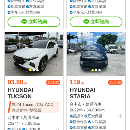
符合保固
里程保證
符合保固
里程保證
實車實價
友善試車
實車實價
友善試車
非多元化營業用車
非多元化營業用車
立即諮詢
立即諮詢
93.80
119
加入比較
加入比較
萬
萬
HYUNDAI
HYUNDAI
TUCSON
STARIA
台中市 /
萬通汽車
2024 Tucson C版 ACC
2022年 / 54,000km
車道維持 雙螢幕
認證車
五大保證
台中市 /
萬通汽車
符合保固
里程保證
2024年 / 8,953km
實車實價
友善試車
認證車
五大保證