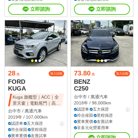
立即諮詢
立即諮詢
28
73.80
加入比較
加入比較
萬
萬
FORD
BENZ
KUGA
C250
台中市 /
萬通汽車
Kuga 旗艦型｜ACC｜全
2018年 / 98,000km
景天窗｜電動尾門｜高CP
值休旅
認證車
五大保證
台中市 /
萬通汽車
符合保固
里程保證
2019年 / 107,000km
實車實價
友善試車
認證車
五大保證
非多元化營業用車
符合保固
里程保證
實車實價
友善試車
立即諮詢