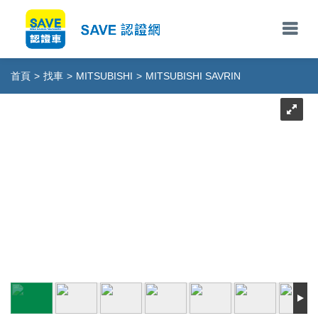
首頁
>
找車
>
MITSUBISHI
>
MITSUBISHI SAVRIN