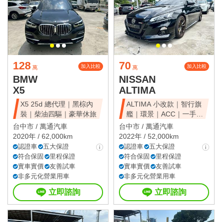
128
70
加入比較
加入比較
萬
萬
BMW
NISSAN
X5
ALTIMA
X5 25d 總代理｜黑棕內
ALTIMA 小改款｜智行旗
裝｜柴油四驅｜豪華休旅
艦｜環景｜ACC｜一手美
車
台中市 /
萬通汽車
台中市 /
萬通汽車
2020年 / 62,000km
2022年 / 52,000km
認證車
五大保證
認證車
五大保證
符合保固
里程保證
符合保固
里程保證
實車實價
友善試車
實車實價
友善試車
非多元化營業用車
非多元化營業用車
立即諮詢
立即諮詢