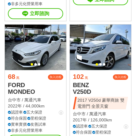
非多元化營業用車
立即諮詢
68
102
加入比較
加入比較
萬
萬
FORD
BENZ
MONDEO
V250D
台中市 /
萬通汽車
2017 V250d 豪華商旅 雙
2022年 / 44,000km
電滑門 全景天窗
認證車
五大保證
台中市 /
萬通汽車
符合保固
里程保證
2017年 / 126,000km
實車實價
友善試車
認證車
五大保證
非多元化營業用車
符合保固
里程保證