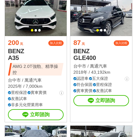
200
87
加入比較
加入比較
萬
萬
BENZ
BENZ
A35
GLE400
台中市 /
萬通汽車
AMG 2.0T強勁、精準操
2018年 / 43,192km
控
認證車
五大保證
台中市 /
萬通汽車
符合保固
里程保證
2025年 / 7,000km
實車實價
友善試車
里程保證
實車實價
友善試車
立即諮詢
非多元化營業用車
立即諮詢