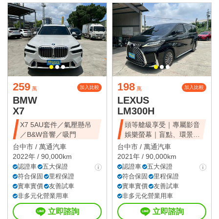
259
198
加入比較
加入比較
萬
萬
BMW
LEXUS
X7
LM300H
X7 5AU套件／氣壓懸吊
頭等艙級享受｜專屬影音
／B&W音響／吸門
娛樂螢幕｜盲點、環景、
雙電滑門、雙天窗
台中市 /
萬通汽車
台中市 /
萬通汽車
2022年 / 90,000km
2021年 / 90,000km
認證車
五大保證
認證車
五大保證
符合保固
里程保證
符合保固
里程保證
實車實價
友善試車
實車實價
友善試車
非多元化營業用車
非多元化營業用車
立即諮詢
立即諮詢