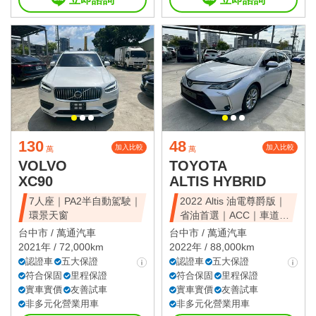
130
48
加入比較
加入比較
萬
萬
VOLVO
TOYOTA
XC90
ALTIS HYBRID
7人座｜PA2半自動駕駛｜
2022 Altis 油電尊爵版｜
環景天窗
省油首選｜ACC｜車道維
持
台中市 /
萬通汽車
台中市 /
萬通汽車
2021年 / 72,000km
2022年 / 88,000km
認證車
五大保證
認證車
五大保證
符合保固
里程保證
符合保固
里程保證
實車實價
友善試車
實車實價
友善試車
非多元化營業用車
非多元化營業用車