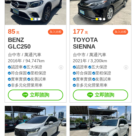
85
177
加入比較
加入比較
萬
萬
BENZ
TOYOTA
GLC250
SIENNA
台中市 /
萬通汽車
台中市 /
萬通汽車
2016年 / 94,747km
2021年 / 3,200km
認證車
五大保證
認證車
五大保證
符合保固
里程保證
符合保固
里程保證
實車實價
友善試車
實車實價
友善試車
非多元化營業用車
非多元化營業用車
立即諮詢
立即諮詢