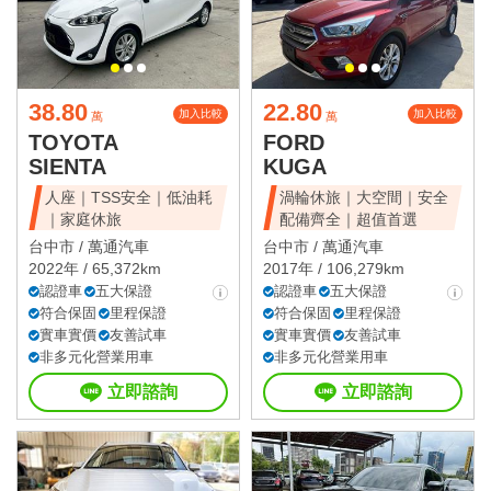
38.80
22.80
加入比較
加入比較
萬
萬
TOYOTA
FORD
SIENTA
KUGA
人座｜TSS安全｜低油耗
渦輪休旅｜大空間｜安全
｜家庭休旅
配備齊全｜超值首選
台中市 /
萬通汽車
台中市 /
萬通汽車
2022年 / 65,372km
2017年 / 106,279km
認證車
五大保證
認證車
五大保證
符合保固
里程保證
符合保固
里程保證
實車實價
友善試車
實車實價
友善試車
非多元化營業用車
非多元化營業用車
立即諮詢
立即諮詢