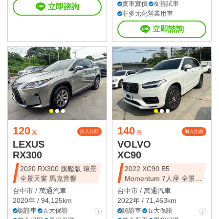
實車實價
友善試車
立即諮詢
非多元化營業用車
立即諮詢
120
140
加入比較
加入比較
萬
萬
LEXUS
VOLVO
RX300
XC90
2020 RX300 旗艦版 環景
2022 XC90 B5
全景天窗 馬克音響
Momentum 7人座 全景天
窗
台中市 /
萬通汽車
台中市 /
萬通汽車
2020年 / 94,125km
2022年 / 71,463km
認證車
五大保證
認證車
五大保證