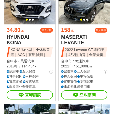
34.80
158
加入比較
加入比較
萬
萬
HYUNDAI
MASERATI
KONA
LEVANTE
KONA 勁化型｜小休旅首
2022 Levante GT總代理
選｜ACC｜盲點偵測｜省
｜48V輕油電｜全景天窗
油好開
台中市 /
萬通汽車
台中市 /
萬通汽車
2019年 / 114,434km
2021年 / 51,000km
認證車
五大保證
認證車
五大保證
符合保固
里程保證
符合保固
里程保證
實車實價
友善試車
實車實價
友善試車
非多元化營業用車
非多元化營業用車
立即諮詢
立即諮詢