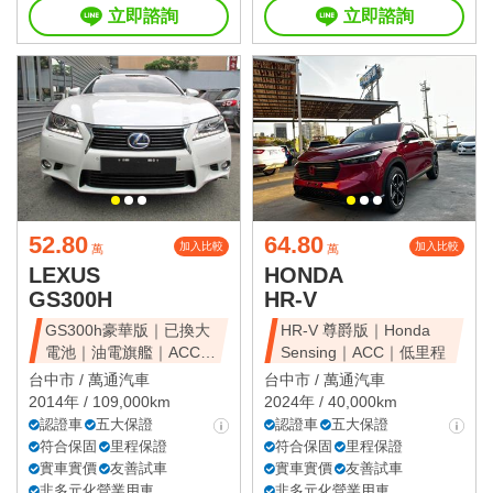
立即諮詢
立即諮詢
52.80
64.80
加入比較
加入比較
萬
萬
LEXUS
HONDA
GS300H
HR-V
GS300h豪華版｜已換大
HR-V 尊爵版｜Honda
電池｜油電旗艦｜ACC｜
Sensing｜ACC｜低里程
天窗豪華房
台中市 /
萬通汽車
台中市 /
萬通汽車
2014年 / 109,000km
2024年 / 40,000km
認證車
五大保證
認證車
五大保證
符合保固
里程保證
符合保固
里程保證
實車實價
友善試車
實車實價
友善試車
非多元化營業用車
非多元化營業用車