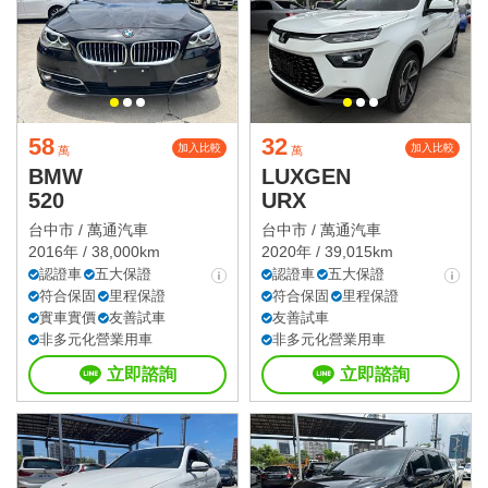
58
32
加入比較
加入比較
萬
萬
BMW
LUXGEN
520
URX
台中市 /
萬通汽車
台中市 /
萬通汽車
2016年 / 38,000km
2020年 / 39,015km
認證車
五大保證
認證車
五大保證
符合保固
里程保證
符合保固
里程保證
實車實價
友善試車
友善試車
非多元化營業用車
非多元化營業用車
立即諮詢
立即諮詢