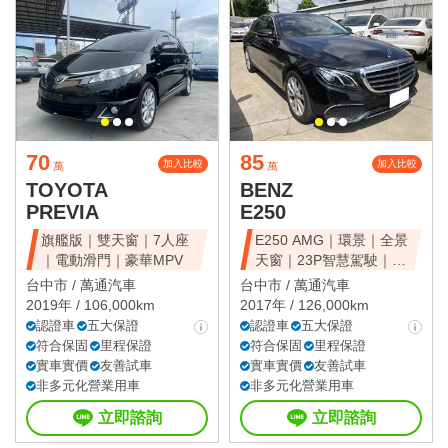
70
85
加入比較
加入比較
萬
萬
TOYOTA
BENZ
PREVIA
E250
旗艦版｜雙天窗｜7人座
E250 AMG｜環景｜全景
｜電動滑門｜豪華MPV
天窗｜23P智慧駕駛｜總
代理
台中市 /
萬通汽車
台中市 /
萬通汽車
2019年 / 106,000km
2017年 / 126,000km
認證車
五大保證
認證車
五大保證
符合保固
里程保證
符合保固
里程保證
實車實價
友善試車
實車實價
友善試車
非多元化營業用車
非多元化營業用車
立即諮詢
立即諮詢