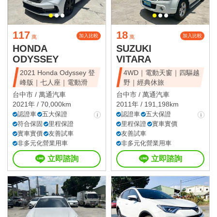
117
18
加入比較
加入比較
萬
萬
HONDA
SUZUKI
ODYSSEY
VITARA
2021 Honda Odyssey 登
4WD｜電動天窗｜四驅越
峰版｜七人座｜電動滑
野｜經典休旅
台中市 /
萬通汽車
台中市 /
萬通汽車
2021年 / 70,000km
2011年 / 191,198km
認證車
五大保證
認證車
五大保證
符合保固
里程保證
里程保證
實車實價
實車實價
友善試車
友善試車
非多元化營業用車
非多元化營業用車
立即諮詢
立即諮詢