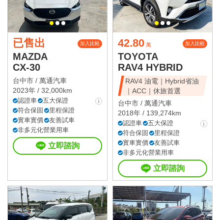
已售出
42.80
加入比較
加入比較
萬
MAZDA
TOYOTA
CX-30
RAV4 HYBRID
台中市 /
萬通汽車
RAV4 油電｜Hybrid省油
2023年 / 32,000km
｜ACC｜休旅首選
認證車
五大保證
台中市 /
萬通汽車
符合保固
里程保證
2018年 / 139,274km
實車實價
友善試車
認證車
五大保證
非多元化營業用車
符合保固
里程保證
實車實價
友善試車
立即諮詢
非多元化營業用車
立即諮詢