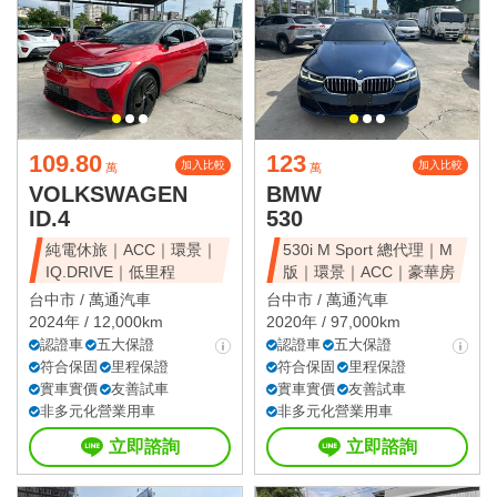
109.80
123
加入比較
加入比較
萬
萬
VOLKSWAGEN
BMW
ID.4
530
純電休旅｜ACC｜環景｜
530i M Sport 總代理｜M
IQ.DRIVE｜低里程
版｜環景｜ACC｜豪華房
台中市 /
萬通汽車
台中市 /
萬通汽車
2024年 / 12,000km
2020年 / 97,000km
認證車
五大保證
認證車
五大保證
符合保固
里程保證
符合保固
里程保證
實車實價
友善試車
實車實價
友善試車
非多元化營業用車
非多元化營業用車
立即諮詢
立即諮詢