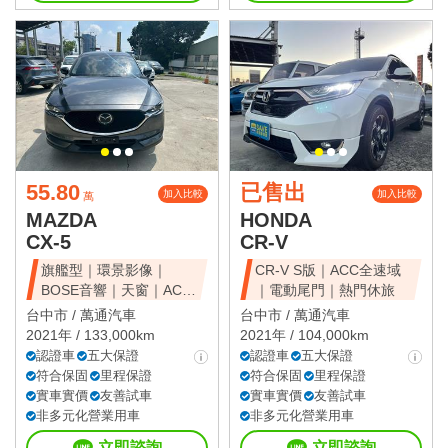
55.80
已售出
加入比較
加入比較
萬
MAZDA
HONDA
CX-5
CR-V
旗艦型｜環景影像｜
CR-V S版｜ACC全速域
BOSE音響｜天窗｜ACC
｜電動尾門｜熱門休旅
全速域｜質感休旅
台中市 /
萬通汽車
台中市 /
萬通汽車
2021年 / 133,000km
2021年 / 104,000km
認證車
五大保證
認證車
五大保證
符合保固
里程保證
符合保固
里程保證
實車實價
友善試車
實車實價
友善試車
非多元化營業用車
非多元化營業用車
立即諮詢
立即諮詢