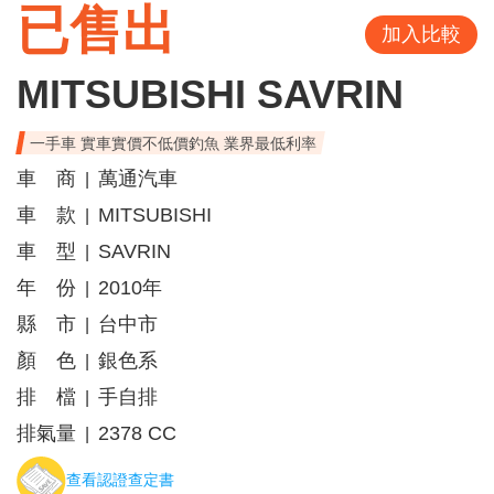
已售出
加入比較
MITSUBISHI SAVRIN
一手車 實車實價不低價釣魚 業界最低利率
車 商
萬通汽車
|
車 款
MITSUBISHI
|
車 型
SAVRIN
|
年 份
2010年
|
縣 市
台中市
|
顏 色
銀色系
|
排 檔
手自排
|
排氣量
2378 CC
|
查看認證查定書