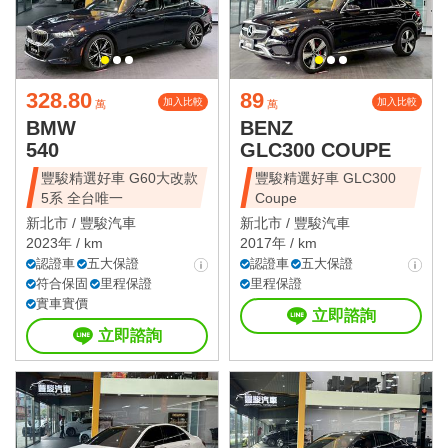
328.80
89
加入比較
加入比較
萬
萬
BMW
BENZ
540
GLC300 COUPE
豐駿精選好車 G60大改款
豐駿精選好車 GLC300
5系 全台唯一
Coupe
新北市 /
豐駿汽車
新北市 /
豐駿汽車
2023年 / km
2017年 / km
認證車
五大保證
認證車
五大保證
符合保固
里程保證
里程保證
實車實價
立即諮詢
立即諮詢