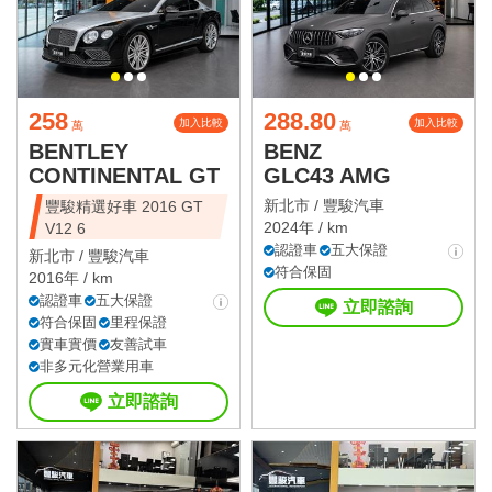
258
288.80
加入比較
加入比較
萬
萬
BENTLEY
BENZ
CONTINENTAL GT
GLC43 AMG
新北市 /
豐駿汽車
豐駿精選好車 2016 GT
2024年 / km
V12 6
認證車
五大保證
新北市 /
豐駿汽車
符合保固
2016年 / km
認證車
五大保證
立即諮詢
符合保固
里程保證
實車實價
友善試車
非多元化營業用車
立即諮詢