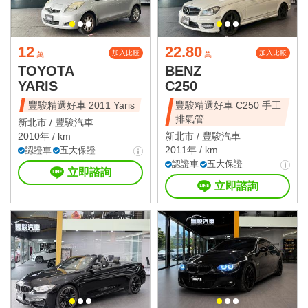
12
22.80
加入比較
加入比較
萬
萬
TOYOTA
BENZ
YARIS
C250
豐駿精選好車 2011 Yaris
豐駿精選好車 C250 手工
排氣管
新北市 /
豐駿汽車
2010年 / km
新北市 /
豐駿汽車
2011年 / km
認證車
五大保證
認證車
五大保證
立即諮詢
立即諮詢