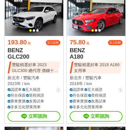
193.80
75.80
加入比較
加入比較
萬
萬
BENZ
BENZ
GLC200
A180
豐駿精選好車 2023
豐駿精選好車 2018 A180
GLC300 總代理 價錢十分
女用車
甜美
新北市 /
豐駿汽車
新北市 /
豐駿汽車
2023年 / km
2018年 / km
認證車
五大保證
認證車
五大保證
符合保固
里程保證
符合保固
里程保證
實車實價
友善試車
實車實價
友善試車
非多元化營業用車
非多元化營業用車
立即諮詢
立即諮詢