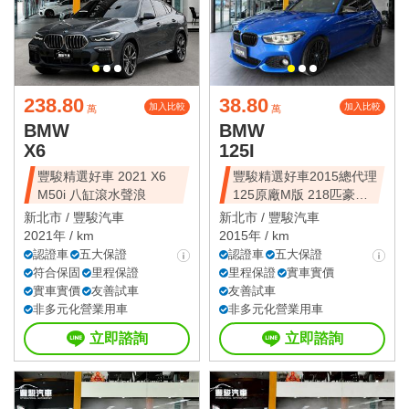
238.80
38.80
加入比較
加入比較
萬
萬
BMW
BMW
X6
125I
豐駿精選好車 2021 X6
豐駿精選好車2015總代理
M50i 八缸滾水聲浪
125原廠M版 218匹豪華
動力
新北市 /
豐駿汽車
新北市 /
豐駿汽車
2021年 / km
2015年 / km
認證車
五大保證
認證車
五大保證
符合保固
里程保證
里程保證
實車實價
實車實價
友善試車
友善試車
非多元化營業用車
非多元化營業用車
立即諮詢
立即諮詢