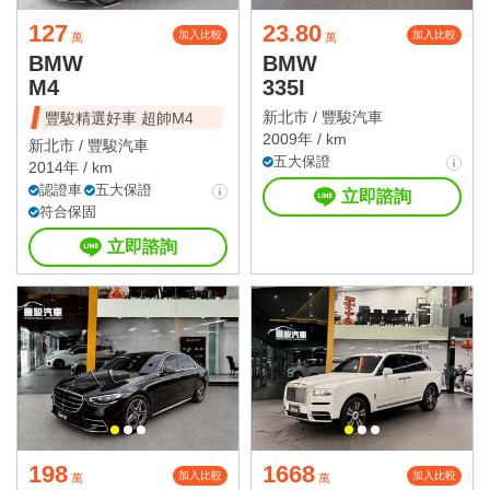
127
23.80
加入比較
加入比較
萬
萬
BMW
BMW
M4
335I
新北市 /
豐駿汽車
豐駿精選好車 超帥M4
2009年 / km
新北市 /
豐駿汽車
五大保證
2014年 / km
認證車
五大保證
立即諮詢
符合保固
立即諮詢
198
1668
加入比較
加入比較
萬
萬