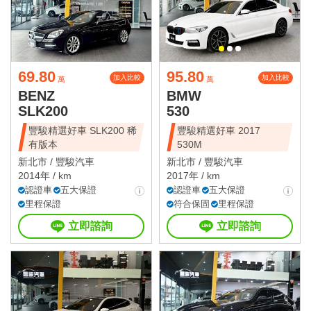
69.80
95.80
加入比較
加入比較
萬
萬
BENZ
BMW
SLK200
530
豐駿精選好車 SLK200 稀
豐駿精選好車 2017
有版本
530M
新北市 /
豐駿汽車
新北市 /
豐駿汽車
2014年 / km
2017年 / km
認證車
五大保證
認證車
五大保證
里程保證
符合保固
里程保證
立即諮詢
立即諮詢