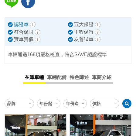
認證車
五大保證
符合保固
里程保證
實車實價
友善試車
車輛通過168項嚴格檢查，符合SAVE認證標準
在庫車輛
車輛配備
特色陳述
車商介紹