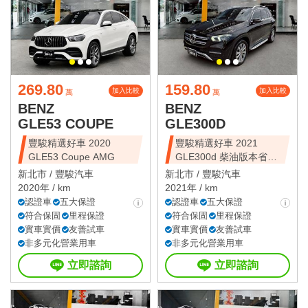
269.80
159.80
加入比較
加入比較
萬
萬
BENZ
BENZ
GLE53 COUPE
GLE300D
豐駿精選好車 2020
豐駿精選好車 2021
GLE53 Coupe AMG
GLE300d 柴油版本省油
省稅
新北市 /
豐駿汽車
新北市 /
豐駿汽車
2020年 / km
2021年 / km
認證車
五大保證
認證車
五大保證
符合保固
里程保證
符合保固
里程保證
實車實價
友善試車
實車實價
友善試車
非多元化營業用車
非多元化營業用車
立即諮詢
立即諮詢