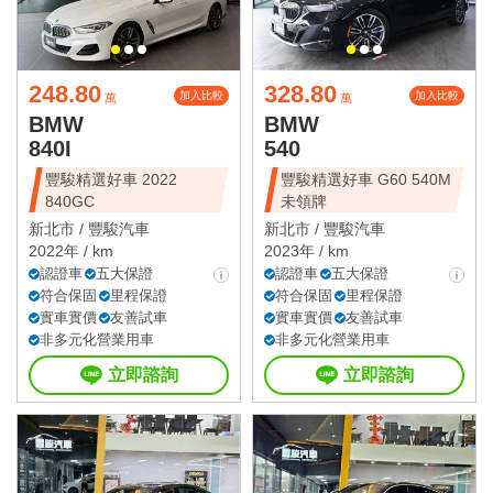
248.80
328.80
加入比較
加入比較
萬
萬
BMW
BMW
840I
540
豐駿精選好車 2022
豐駿精選好車 G60 540M
840GC
未領牌
新北市 /
豐駿汽車
新北市 /
豐駿汽車
2022年 / km
2023年 / km
認證車
五大保證
認證車
五大保證
符合保固
里程保證
符合保固
里程保證
實車實價
友善試車
實車實價
友善試車
非多元化營業用車
非多元化營業用車
立即諮詢
立即諮詢