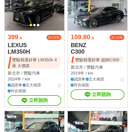
399
109.80
加入比較
加入比較
萬
萬
LEXUS
BENZ
LM350H
C300
豐駿精選好車 LM350h 4
豐駿精選好車 超帥C300
座 大價差
新北市 /
豐駿汽車
新北市 /
豐駿汽車
2019年 / km
2024年 / km
認證車
五大保證
認證車
五大保證
符合保固
符合保固
立即諮詢
立即諮詢