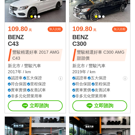
109.80
109.80
加入比較
加入比較
萬
萬
BENZ
BENZ
C43
C300
豐駿精選好車 2017 AMG
豐駿精選好車 C300 AMG
C43
甜甜價
新北市 /
豐駿汽車
新北市 /
豐駿汽車
2017年 / km
2019年 / km
認證車
五大保證
認證車
五大保證
符合保固
里程保證
符合保固
里程保證
實車實價
友善試車
實車實價
友善試車
非多元化營業用車
非多元化營業用車
立即諮詢
立即諮詢