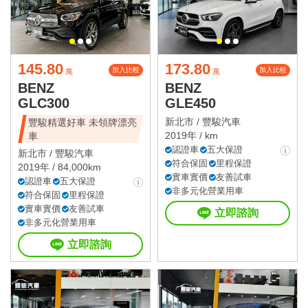
145.80
173.80
加入比較
加入比較
萬
萬
BENZ
BENZ
GLC300
GLE450
新北市 /
豐駿汽車
豐駿精選好車 未領牌漂亮
2019年 / km
車
認證車
五大保證
新北市 /
豐駿汽車
符合保固
里程保證
2019年 / 84,000km
實車實價
友善試車
認證車
五大保證
非多元化營業用車
符合保固
里程保證
實車實價
友善試車
立即諮詢
非多元化營業用車
立即諮詢