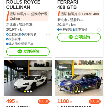
ROLLS ROYCE
FERRARI
CULLINAN
488 GTB
豐駿精選好車 盛惟總代理
豐駿精選好車 Ferrari 488
Cullina
新北市 /
豐駿汽車
新北市 /
豐駿汽車
2018年 / km
2019年 / km
里程保證
實車實價
里程保證
實車實價
立即諮詢
友善試車
非多元化營業用車
立即諮詢
495
1188
加入比較
加入比較
萬
萬