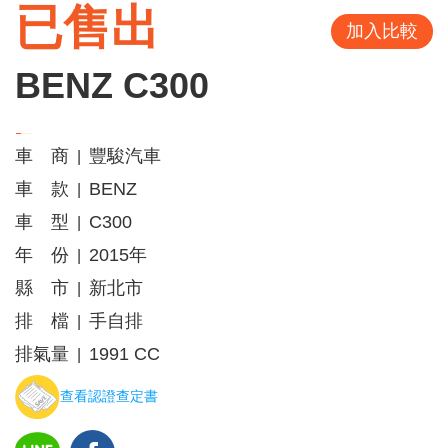
已售出
加入比較
BENZ C300
車 商
豐駿汽車
|
車 款
BENZ
|
車 型
C300
|
年 份
2015年
|
縣 市
新北市
|
排 檔
手自排
|
排氣量
1991 CC
|
查看認證查定書