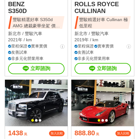
BENZ
ROLLS ROYCE
S350D
CULLINAN
豐駿精選好車 S350d
豐駿精選好車 Cullinan 極
AMG 總裁豪華坐駕 價錢
低里程
十分甜美
新北市 /
豐駿汽車
新北市 /
豐駿汽車
2021年 / km
2019年 / km
里程保證
實車實價
里程保證
實車實價
友善試車
友善試車
非多元化營業用車
非多元化營業用車
立即諮詢
立即諮詢
1438
888.80
加入比較
加入比較
萬
萬