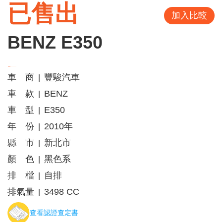
已售出
加入比較
BENZ E350
車 商
豐駿汽車
|
車 款
BENZ
|
車 型
E350
|
年 份
2010年
|
縣 市
新北市
|
顏 色
黑色系
|
排 檔
自排
|
排氣量
3498 CC
|
查看認證查定書