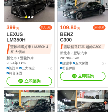
399
109.80
加入比較
加入比較
萬
萬
LEXUS
BENZ
LM350H
C300
豐駿精選好車 LM350h 4
豐駿精選好車 超帥C300
座 大價差
新北市 /
豐駿汽車
新北市 /
豐駿汽車
2019年 / km
2024年 / km
認證車
五大保證
認證車
五大保證
符合保固
符合保固
立即諮詢
立即諮詢