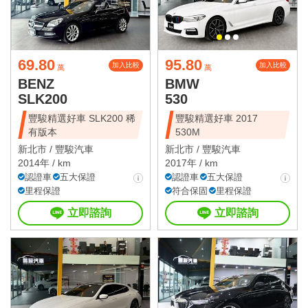
69.80
95.80
加入比較
加入比較
萬
萬
BENZ
BMW
SLK200
530
豐駿精選好車 SLK200 稀
豐駿精選好車 2017
有版本
530M
新北市 /
豐駿汽車
新北市 /
豐駿汽車
2014年 / km
2017年 / km
認證車
五大保證
認證車
五大保證
里程保證
符合保固
里程保證
立即諮詢
立即諮詢