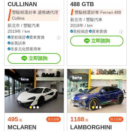
CULLINAN
488 GTB
豐駿精選好車 盛惟總代理
豐駿精選好車 Ferrari 488
Cullina
新北市 /
豐駿汽車
新北市 /
豐駿汽車
2018年 / km
2019年 / km
里程保證
實車實價
里程保證
實車實價
立即諮詢
友善試車
非多元化營業用車
立即諮詢
495
1188
加入比較
加入比較
萬
萬
MCLAREN
LAMBORGHINI