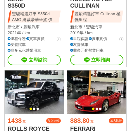
S350D
CULLINAN
豐駿精選好車 S350d
豐駿精選好車 Cullinan 極
AMG 總裁豪華坐駕 價錢
低里程
十分甜美
新北市 /
豐駿汽車
新北市 /
豐駿汽車
2021年 / km
2019年 / km
里程保證
實車實價
里程保證
實車實價
友善試車
友善試車
非多元化營業用車
非多元化營業用車
立即諮詢
立即諮詢
1438
888.80
加入比較
加入比較
萬
萬
ROLLS ROYCE
FERRARI