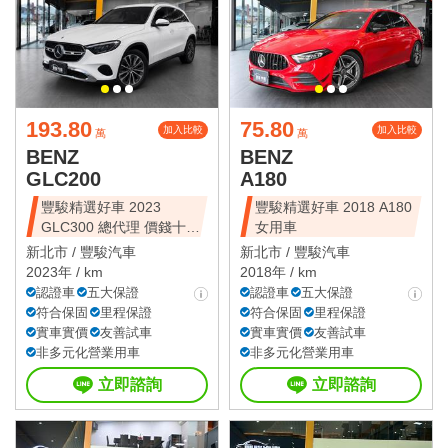
193.80
75.80
加入比較
加入比較
萬
萬
BENZ
BENZ
GLC200
A180
豐駿精選好車 2023
豐駿精選好車 2018 A180
GLC300 總代理 價錢十分
女用車
甜美
新北市 /
豐駿汽車
新北市 /
豐駿汽車
2023年 / km
2018年 / km
認證車
五大保證
認證車
五大保證
符合保固
里程保證
符合保固
里程保證
實車實價
友善試車
實車實價
友善試車
非多元化營業用車
非多元化營業用車
立即諮詢
立即諮詢