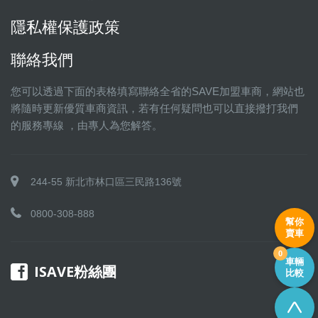
隱私權保護政策
聯絡我們
您可以透過下面的表格填寫聯絡全省的SAVE加盟車商，網站也
將隨時更新優質車商資訊，若有任何疑問也可以直接撥打我們
的服務專線 ，由專人為您解答。
244-55 新北市林口區三民路136號
0800-308-888
幫你
賣車
0
車輛
ISAVE粉絲團
比較