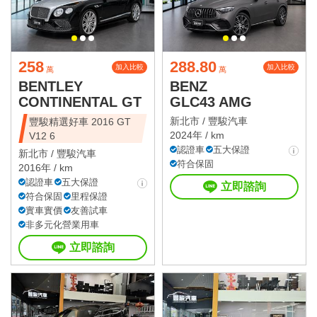
258
288.80
加入比較
加入比較
萬
萬
BENTLEY
BENZ
CONTINENTAL GT
GLC43 AMG
新北市 /
豐駿汽車
豐駿精選好車 2016 GT
2024年 / km
V12 6
認證車
五大保證
新北市 /
豐駿汽車
符合保固
2016年 / km
認證車
五大保證
立即諮詢
符合保固
里程保證
實車實價
友善試車
非多元化營業用車
立即諮詢