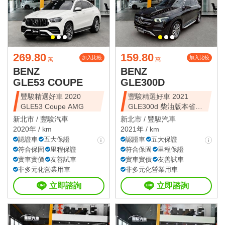
269.80
159.80
加入比較
加入比較
萬
萬
BENZ
BENZ
GLE53 COUPE
GLE300D
豐駿精選好車 2020
豐駿精選好車 2021
GLE53 Coupe AMG
GLE300d 柴油版本省油
省稅
新北市 /
豐駿汽車
新北市 /
豐駿汽車
2020年 / km
2021年 / km
認證車
五大保證
認證車
五大保證
符合保固
里程保證
符合保固
里程保證
實車實價
友善試車
實車實價
友善試車
非多元化營業用車
非多元化營業用車
立即諮詢
立即諮詢