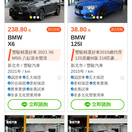
238.80
38.80
加入比較
加入比較
萬
萬
BMW
BMW
X6
125I
豐駿精選好車 2021 X6
豐駿精選好車2015總代理
M50i 八缸滾水聲浪
125原廠M版 218匹豪華
動力
新北市 /
豐駿汽車
新北市 /
豐駿汽車
2021年 / km
2015年 / km
認證車
五大保證
認證車
五大保證
符合保固
里程保證
里程保證
實車實價
實車實價
友善試車
友善試車
非多元化營業用車
非多元化營業用車
立即諮詢
立即諮詢