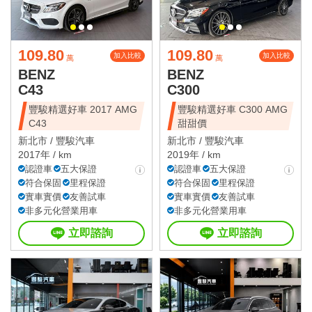
109.80
109.80
加入比較
加入比較
萬
萬
BENZ
BENZ
C43
C300
豐駿精選好車 2017 AMG
豐駿精選好車 C300 AMG
C43
甜甜價
新北市 /
豐駿汽車
新北市 /
豐駿汽車
2017年 / km
2019年 / km
認證車
五大保證
認證車
五大保證
符合保固
里程保證
符合保固
里程保證
實車實價
友善試車
實車實價
友善試車
非多元化營業用車
非多元化營業用車
立即諮詢
立即諮詢