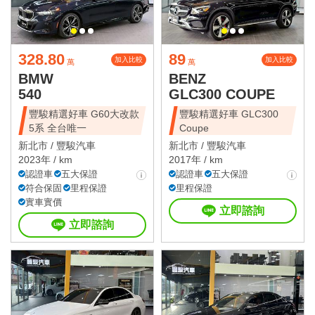
328.80
89
加入比較
加入比較
萬
萬
BMW
BENZ
540
GLC300 COUPE
豐駿精選好車 G60大改款
豐駿精選好車 GLC300
5系 全台唯一
Coupe
新北市 /
豐駿汽車
新北市 /
豐駿汽車
2023年 / km
2017年 / km
認證車
五大保證
認證車
五大保證
符合保固
里程保證
里程保證
實車實價
立即諮詢
立即諮詢