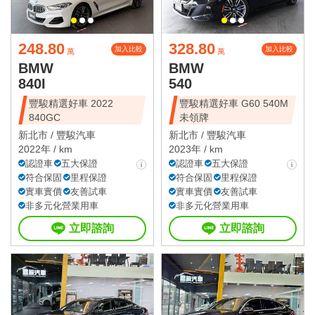
248.80
328.80
加入比較
加入比較
萬
萬
BMW
BMW
840I
540
豐駿精選好車 2022
豐駿精選好車 G60 540M
840GC
未領牌
新北市 /
豐駿汽車
新北市 /
豐駿汽車
2022年 / km
2023年 / km
認證車
五大保證
認證車
五大保證
符合保固
里程保證
符合保固
里程保證
實車實價
友善試車
實車實價
友善試車
非多元化營業用車
非多元化營業用車
立即諮詢
立即諮詢