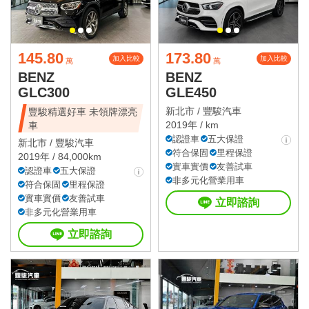
145.80
173.80
加入比較
加入比較
萬
萬
BENZ
BENZ
GLC300
GLE450
新北市 /
豐駿汽車
豐駿精選好車 未領牌漂亮
2019年 / km
車
認證車
五大保證
新北市 /
豐駿汽車
符合保固
里程保證
2019年 / 84,000km
實車實價
友善試車
認證車
五大保證
非多元化營業用車
符合保固
里程保證
實車實價
友善試車
立即諮詢
非多元化營業用車
立即諮詢