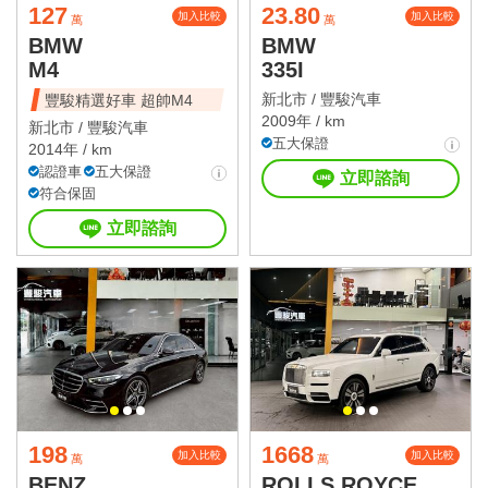
127
23.80
加入比較
加入比較
萬
萬
BMW
BMW
M4
335I
新北市 /
豐駿汽車
豐駿精選好車 超帥M4
2009年 / km
新北市 /
豐駿汽車
五大保證
2014年 / km
認證車
五大保證
立即諮詢
符合保固
立即諮詢
198
1668
加入比較
加入比較
萬
萬
BENZ
ROLLS ROYCE