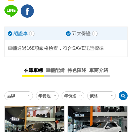
認證車
五大保證
車輛通過168項嚴格檢查，符合SAVE認證標準
在庫車輛
車輛配備
特色陳述
車商介紹