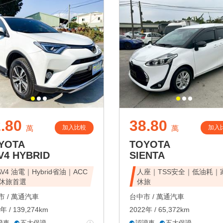
.80
38.80
加入比較
加入
萬
萬
YOTA
TOYOTA
V4 HYBRID
SIENTA
AV4 油電｜Hybrid省油｜ACC
人座｜TSS安全｜低油耗｜
休旅首選
休旅
 /
萬通汽車
台中市 /
萬通汽車
年 / 139,274km
2022年 / 65,372km
證車
五大保證
認證車
五大保證