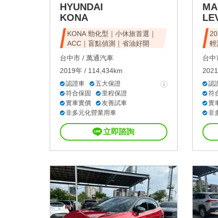
HYUNDAI
MA
KONA
LE
KONA 勁化型｜小休旅首選｜
20
ACC｜盲點偵測｜省油好開
輕
台中市 /
萬通汽車
台中市
2019年 / 114,434km
2021
認證車
五大保證
認
符合保固
里程保證
符
實車實價
友善試車
實
非多元化營業用車
非
立即諮詢