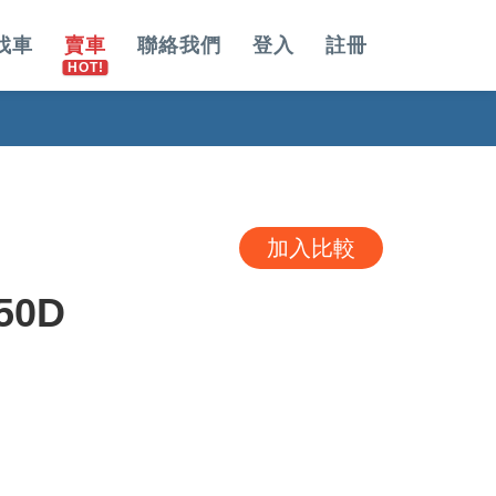
找車
賣車
聯絡我們
登入
註冊
加入比較
50D