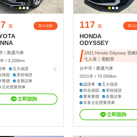
77
117
加入比較
加入
萬
萬
YOTA
HONDA
ENNA
ODYSSEY
 /
萬通汽車
2021 Honda Odyssey 登
七人座｜電動滑
年 / 3,200km
台中市 /
萬通汽車
證車
五大保證
合保固
里程保證
2021年 / 70,000km
車實價
友善試車
認證車
五大保證
多元化營業用車
符合保固
里程保證
實車實價
友善試車
立即諮詢
非多元化營業用車
立即諮詢