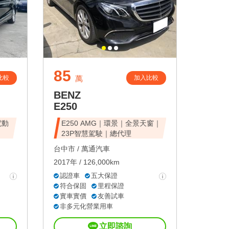
85
比較
加入比較
萬
BENZ
E250
電動
E250 AMG｜環景｜全景天窗｜
23P智慧駕駛｜總代理
台中市 /
萬通汽車
2017年 / 126,000km
認證車
五大保證
符合保固
里程保證
實車實價
友善試車
非多元化營業用車
立即諮詢