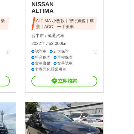
NISSAN
ALTIMA
｜柴
ALTIMA 小改款｜智行旗艦｜環
景｜ACC｜一手美車
台中市 /
萬通汽車
2022年 / 52,000km
認證車
五大保證
符合保固
里程保證
實車實價
友善試車
非多元化營業用車
立即諮詢