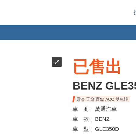
已售出
BENZ GLE3
原漆 天窗 盲點 ACC 雙魚眼
車 商
萬通汽車
|
車 款
BENZ
|
車 型
GLE350D
|