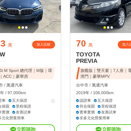
23
70
加入比較
加入
萬
萬
MW
TOYOTA
0
PREVIA
30i M Sport 總代理｜M版｜環
旗艦版｜雙天窗｜7人座｜
｜ACC｜豪華房
滑門｜豪華MPV
 /
萬通汽車
台中市 /
萬通汽車
年 / 97,000km
2019年 / 106,000km
證車
五大保證
認證車
五大保證
合保固
里程保證
符合保固
里程保證
車實價
友善試車
實車實價
友善試車
多元化營業用車
非多元化營業用車
立即諮詢
立即諮詢