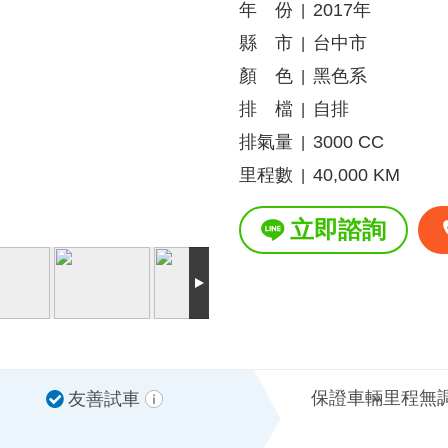
年 份
2017年
|
縣 市
台中市
|
顏 色
黑色系
|
排 檔
自排
|
排氣量
3000 CC
|
里程數
40,000 KM
|
立即諮詢
保證車輛里程無
友善試車