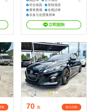
符合保固
里程保證
實車實價
友善試車
非多元化營業用車
立即諮詢
70
比較
加入比較
萬