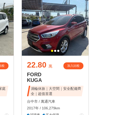
22.80
比較
加入比較
萬
FORD
KUGA
家庭
渦輪休旅｜大空間｜安全配備齊
全｜超值首選
台中市 /
萬通汽車
2017年 / 106,279km
認證車
五大保證