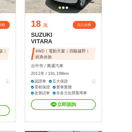
18
比較
加入比較
萬
SUZUKI
VITARA
峰版｜
4WD｜電動天窗｜四驅越野｜
經典休旅
台中市 /
萬通汽車
2011年 / 191,198km
認證車
五大保證
里程保證
實車實價
友善試車
非多元化營業用車
立即諮詢