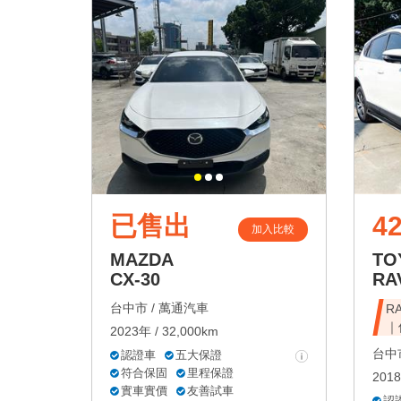
已售出
42
加入比較
MAZDA
TO
CX-30
RA
台中市 /
萬通汽車
R
｜
2023年 / 32,000km
台中市
認證車
五大保證
符合保固
里程保證
2018
實車實價
友善試車
認