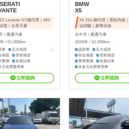
SERATI
BMW
VANTE
X5
22 Levante GT總代理｜48V
X5 25d 總代理｜黑棕內裝
油電｜全景天窗
油四驅｜豪華休旅
 /
萬通汽車
台中市 /
萬通汽車
年 / 51,000km
2020年 / 62,000km
證車
五大保證
認證車
五大保證
合保固
里程保證
符合保固
里程保證
車實價
友善試車
實車實價
友善試車
多元化營業用車
非多元化營業用車
立即諮詢
立即諮詢