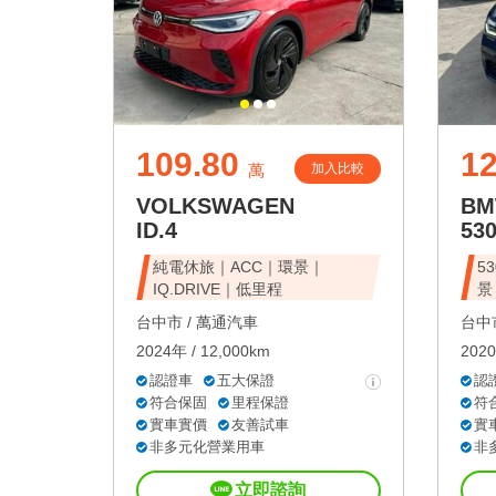
109.80
1
加入比較
萬
VOLKSWAGEN
B
ID.4
53
純電休旅｜ACC｜環景｜
5
IQ.DRIVE｜低里程
景
台中市 /
萬通汽車
台中市
2024年 / 12,000km
2020
認證車
五大保證
認
符合保固
里程保證
符
實車實價
友善試車
實
非多元化營業用車
非
立即諮詢