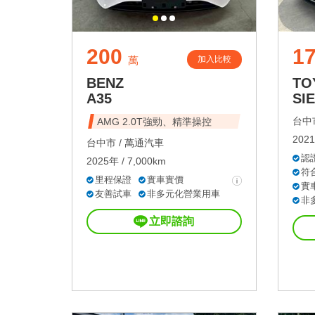
200
1
加入比較
萬
BENZ
TO
A35
SI
台中市
AMG 2.0T強勁、精準操控
2021
台中市 /
萬通汽車
認
2025年 / 7,000km
符
里程保證
實車實價
實
友善試車
非多元化營業用車
非
立即諮詢