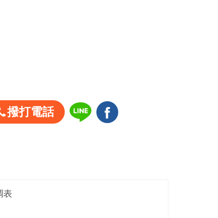
撥打電話
調表