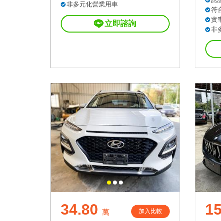
非多元化營業用車
符
實
立即諮詢
非
34.80
1
加入比較
萬