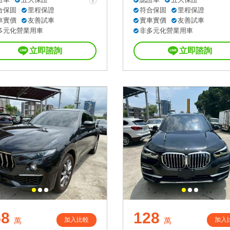
合保固
里程保證
符合保固
里程保證
車實價
友善試車
實車實價
友善試車
多元化營業用車
非多元化營業用車
立即諮詢
立即諮詢
58
128
加入比較
加入
萬
萬