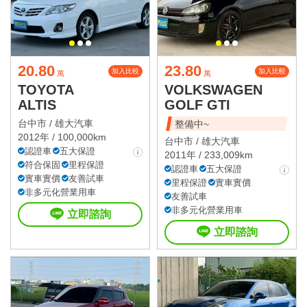
20.80
23.80
加入比較
加入比較
萬
萬
TOYOTA
VOLKSWAGEN
ALTIS
GOLF GTI
台中市 /
雄大汽車
整備中~
2012年 / 100,000km
台中市 /
雄大汽車
認證車
五大保證
2011年 / 233,009km
符合保固
里程保證
認證車
五大保證
實車實價
友善試車
里程保證
實車實價
非多元化營業用車
友善試車
非多元化營業用車
立即諮詢
立即諮詢