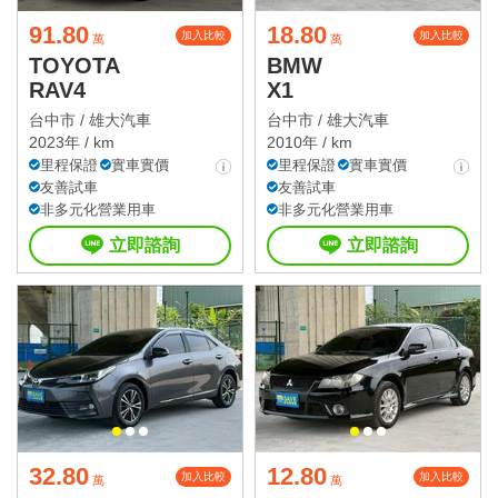
91.80
18.80
加入比較
加入比較
萬
萬
TOYOTA
BMW
RAV4
X1
台中市 /
雄大汽車
台中市 /
雄大汽車
2023年 / km
2010年 / km
里程保證
實車實價
里程保證
實車實價
友善試車
友善試車
非多元化營業用車
非多元化營業用車
立即諮詢
立即諮詢
32.80
12.80
加入比較
加入比較
萬
萬