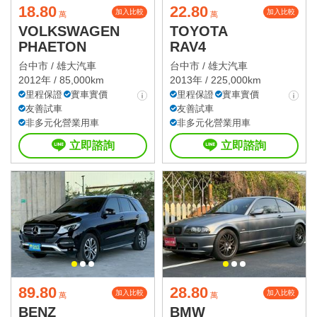
18.80
22.80
加入比較
加入比較
萬
萬
VOLKSWAGEN
TOYOTA
PHAETON
RAV4
台中市 /
雄大汽車
台中市 /
雄大汽車
2012年 / 85,000km
2013年 / 225,000km
里程保證
實車實價
里程保證
實車實價
友善試車
友善試車
非多元化營業用車
非多元化營業用車
立即諮詢
立即諮詢
89.80
28.80
加入比較
加入比較
萬
萬
BENZ
BMW