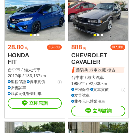
28.80
888
加入比較
加入比較
萬
萬
HONDA
CHEVROLET
FIT
CAVALIER
台中市 /
雄大汽車
遊騎兵 老車收藏 復古
2017年 / 186,137km
台中市 /
雄大汽車
里程保證
實車實價
1990年 / 92,000km
友善試車
里程保證
實車實價
非多元化營業用車
友善試車
非多元化營業用車
立即諮詢
立即諮詢