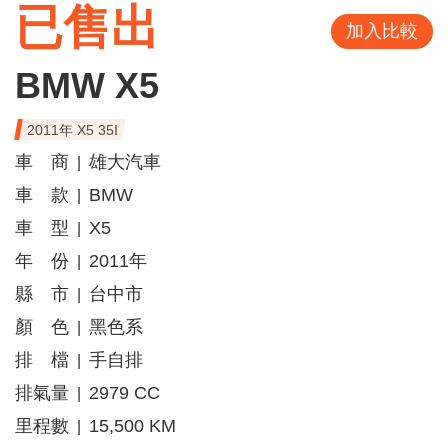
已售出
加入比較
BMW X5
2011年 X5 35I
車 商
雄大汽車
|
車 款
BMW
|
車 型
X5
|
年 份
2011年
|
縣 市
台中市
|
顏 色
黑色系
|
排 檔
手自排
|
排氣量
2979 CC
|
里程數
15,500 KM
|