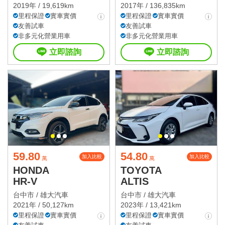
2019年 / 19,619km
2017年 / 136,835km
里程保證
實車實價
里程保證
實車實價
友善試車
友善試車
非多元化營業用車
非多元化營業用車
立即諮詢
立即諮詢
59.80
54.80
加入比較
加入比較
萬
萬
HONDA
TOYOTA
HR-V
ALTIS
台中市 /
雄大汽車
台中市 /
雄大汽車
2021年 / 50,127km
2023年 / 13,421km
里程保證
實車實價
里程保證
實車實價