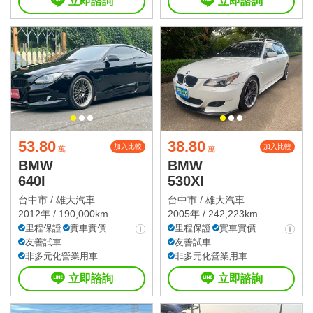
立即諮詢
立即諮詢
53.80
38.80
加入比較
加入比較
萬
萬
BMW
BMW
640I
530XI
台中市 /
雄大汽車
台中市 /
雄大汽車
2012年 / 190,000km
2005年 / 242,223km
里程保證
實車實價
里程保證
實車實價
友善試車
友善試車
非多元化營業用車
非多元化營業用車
立即諮詢
立即諮詢