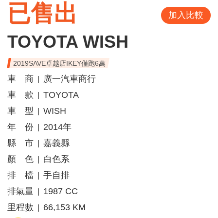
已售出
加入比較
TOYOTA WISH
2019SAVE卓越店IKEY僅跑6萬
車 商
廣一汽車商行
|
車 款
TOYOTA
|
車 型
WISH
|
年 份
2014年
|
縣 市
嘉義縣
|
顏 色
白色系
|
排 檔
手自排
|
排氣量
1987 CC
|
里程數
66,153 KM
|