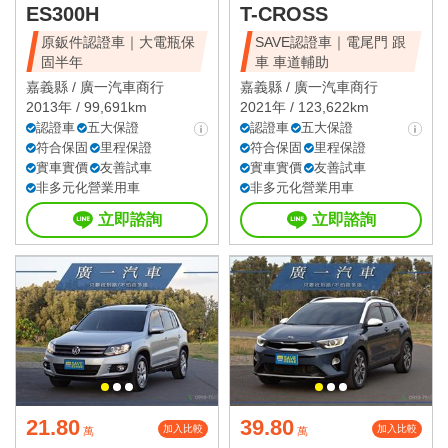
ES300H
T-CROSS
原鈑件認證車｜大電瓶保
SAVE認證車｜電尾門 跟
固半年
車 車道輔助
嘉義縣 /
廣一汽車商行
嘉義縣 /
廣一汽車商行
2013年 / 99,691km
2021年 / 123,622km
認證車
五大保證
認證車
五大保證
符合保固
里程保證
符合保固
里程保證
實車實價
友善試車
實車實價
友善試車
非多元化營業用車
非多元化營業用車
立即諮詢
立即諮詢
21.80
39.80
加入比較
加入比較
萬
萬