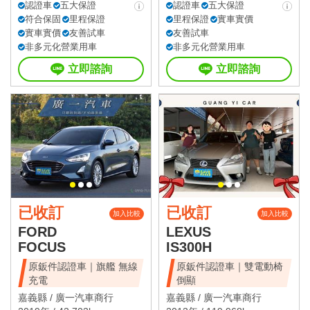
認證車
五大保證
認證車
五大保證
符合保固
里程保證
里程保證
實車實價
實車實價
友善試車
友善試車
非多元化營業用車
非多元化營業用車
立即諮詢
立即諮詢
已收訂
已收訂
加入比較
加入比較
FORD
LEXUS
FOCUS
IS300H
原鈑件認證車｜旗艦 無線
原鈑件認證車｜雙電動椅
充電
倒顯
嘉義縣 /
廣一汽車商行
嘉義縣 /
廣一汽車商行