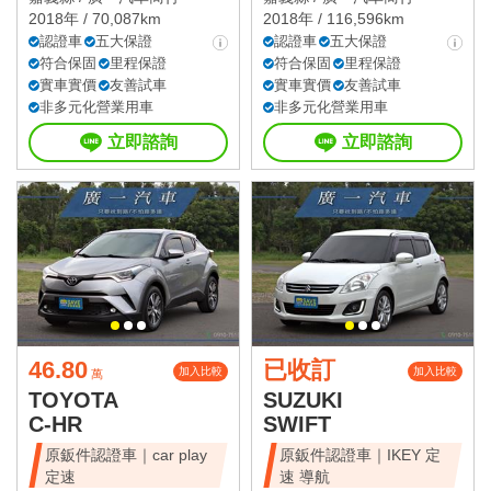
2018年 / 70,087km
2018年 / 116,596km
認證車
五大保證
認證車
五大保證
符合保固
里程保證
符合保固
里程保證
實車實價
友善試車
實車實價
友善試車
非多元化營業用車
非多元化營業用車
立即諮詢
立即諮詢
46.80
已收訂
加入比較
加入比較
萬
TOYOTA
SUZUKI
C-HR
SWIFT
原鈑件認證車｜car play
原鈑件認證車｜IKEY 定
定速
速 導航