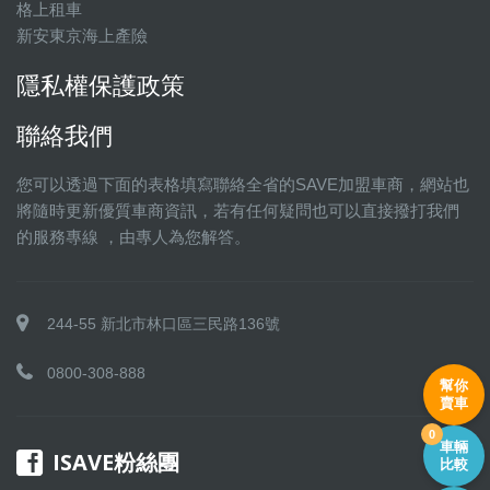
格上租車
新安東京海上產險
隱私權保護政策
聯絡我們
您可以透過下面的表格填寫聯絡全省的SAVE加盟車商，網站也
將隨時更新優質車商資訊，若有任何疑問也可以直接撥打我們
的服務專線 ，由專人為您解答。
244-55 新北市林口區三民路136號
0800-308-888
幫你
賣車
0
車輛
ISAVE粉絲團
比較