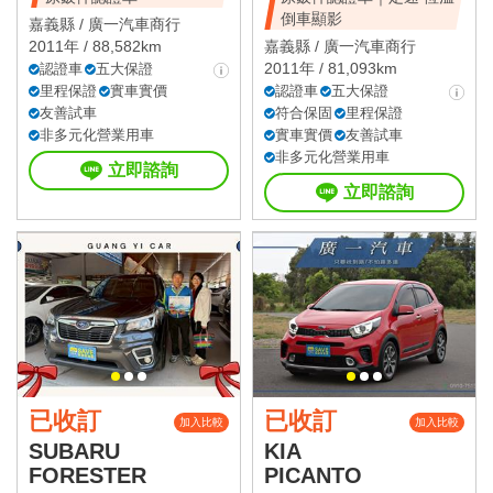
倒車顯影
嘉義縣 /
廣一汽車商行
2011年 / 88,582km
嘉義縣 /
廣一汽車商行
2011年 / 81,093km
認證車
五大保證
里程保證
實車實價
認證車
五大保證
友善試車
符合保固
里程保證
非多元化營業用車
實車實價
友善試車
非多元化營業用車
立即諮詢
立即諮詢
已收訂
已收訂
加入比較
加入比較
SUBARU
KIA
FORESTER
PICANTO