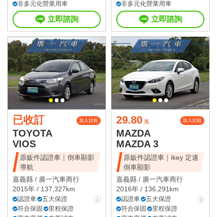
非多元化營業用車
非多元化營業用車
立即諮詢
立即諮詢
已收訂
29.80
加入比較
加入比較
萬
TOYOTA
MAZDA
VIOS
MAZDA 3
原鈑件認證車｜倒車顯影
原鈑件認證車｜ikey 定速
導航
倒車顯影
嘉義縣 /
廣一汽車商行
嘉義縣 /
廣一汽車商行
2015年 / 137,327km
2016年 / 136,291km
認證車
五大保證
認證車
五大保證
符合保固
里程保證
符合保固
里程保證