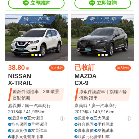
立即諮詢
立即諮詢
38.80
已收訂
加入比較
加入比較
萬
NISSAN
MAZDA
X-TRAIL
CX-9
原鈑件認證車｜360環景
原鈑件認證車｜旗艦四輪
盲點偵測
傳動 跟車
嘉義縣 /
廣一汽車商行
嘉義縣 /
廣一汽車商行
2018年 / 41,965km
2017年 / 149,916km
認證車
五大保證
認證車
五大保證
符合保固
里程保證
符合保固
里程保證
實車實價
友善試車
實車實價
友善試車
非多元化營業用車
非多元化營業用車