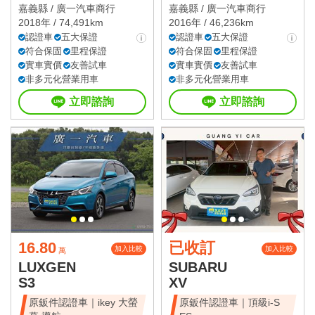
嘉義縣 /
廣一汽車商行
嘉義縣 /
廣一汽車商行
2018年 / 74,491km
2016年 / 46,236km
認證車
五大保證
認證車
五大保證
符合保固
里程保證
符合保固
里程保證
實車實價
友善試車
實車實價
友善試車
非多元化營業用車
非多元化營業用車
立即諮詢
立即諮詢
16.80
已收訂
加入比較
加入比較
萬
LUXGEN
SUBARU
S3
XV
原鈑件認證車｜ikey 大螢
原鈑件認證車｜頂級i-S