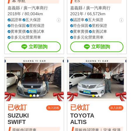
幕 導航
ES
嘉義縣 /
廣一汽車商行
嘉義縣 /
廣一汽車商行
2018年 / 80,004km
2021年 / 66,572km
認證車
五大保證
認證車
五大保證
符合保固
里程保證
符合保固
里程保證
實車實價
友善試車
實車實價
友善試車
非多元化營業用車
非多元化營業用車
立即諮詢
立即諮詢
已收訂
已收訂
加入比較
加入比較
SUZUKI
TOYOTA
SWIFT
ALTIS
原鈑件認證車
原鈑件認證車｜定速 恆溫