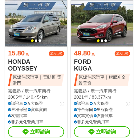
15.80
49.80
加入比較
加入比較
萬
萬
HONDA
FORD
ODYSSEY
KUGA
原鈑件認證車｜電動椅 電
原鈑件認證車｜旗艦X 全
滑門
景天窗
嘉義縣 /
廣一汽車商行
嘉義縣 /
廣一汽車商行
2005年 / 140,454km
2021年 / 83,377km
認證車
五大保證
認證車
五大保證
里程保證
實車實價
符合保固
里程保證
友善試車
實車實價
友善試車
非多元化營業用車
非多元化營業用車
立即諮詢
立即諮詢