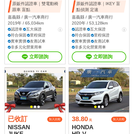
原鈑件認證車｜雙電動椅
原鈑件認證車｜IKEY 盲
跟車 盲點
點偵測 定速
嘉義縣 /
廣一汽車商行
嘉義縣 /
廣一汽車商行
2019年 / 65,034km
2020年 / 53,128km
認證車
五大保證
認證車
五大保證
符合保固
里程保證
符合保固
里程保證
實車實價
友善試車
實車實價
友善試車
非多元化營業用車
非多元化營業用車
立即諮詢
立即諮詢
已收訂
38.80
加入比較
加入比較
萬
NISSAN
HONDA
JUKE
HR-V