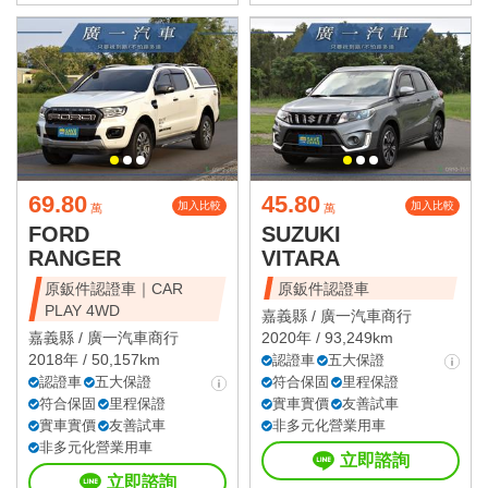
69.80
45.80
加入比較
加入比較
萬
萬
FORD
SUZUKI
RANGER
VITARA
原鈑件認證車｜CAR
原鈑件認證車
PLAY 4WD
嘉義縣 /
廣一汽車商行
嘉義縣 /
廣一汽車商行
2020年 / 93,249km
2018年 / 50,157km
認證車
五大保證
認證車
五大保證
符合保固
里程保證
符合保固
里程保證
實車實價
友善試車
實車實價
友善試車
非多元化營業用車
非多元化營業用車
立即諮詢
立即諮詢