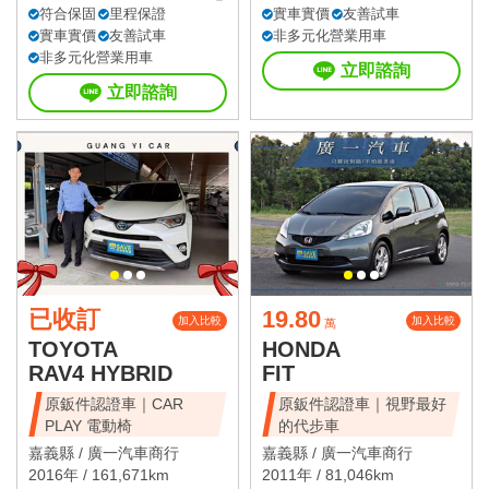
符合保固
里程保證
實車實價
友善試車
實車實價
友善試車
非多元化營業用車
非多元化營業用車
立即諮詢
立即諮詢
已收訂
19.80
加入比較
加入比較
萬
TOYOTA
HONDA
RAV4 HYBRID
FIT
原鈑件認證車｜CAR
原鈑件認證車｜視野最好
PLAY 電動椅
的代步車
嘉義縣 /
廣一汽車商行
嘉義縣 /
廣一汽車商行
2016年 / 161,671km
2011年 / 81,046km