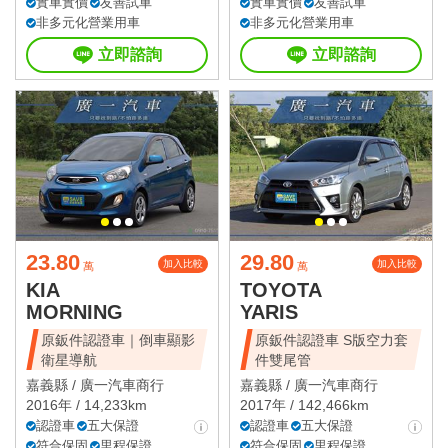
實車實價
友善試車
實車實價
友善試車
非多元化營業用車
非多元化營業用車
立即諮詢
立即諮詢
23.80
29.80
加入比較
加入比較
萬
萬
KIA
TOYOTA
MORNING
YARIS
原鈑件認證車｜倒車顯影
原鈑件認證車 S版空力套
衛星導航
件雙尾管
嘉義縣 /
廣一汽車商行
嘉義縣 /
廣一汽車商行
2016年 / 14,233km
2017年 / 142,466km
認證車
五大保證
認證車
五大保證
符合保固
里程保證
符合保固
里程保證