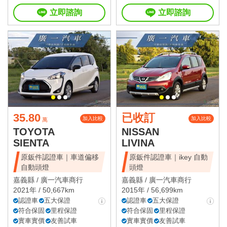
立即諮詢
立即諮詢
35.80
已收訂
加入比較
加入比較
萬
TOYOTA
NISSAN
SIENTA
LIVINA
原鈑件認證車｜車道偏移
原鈑件認證車｜ikey 自動
自動頭燈
頭燈
嘉義縣 /
廣一汽車商行
嘉義縣 /
廣一汽車商行
2021年 / 50,667km
2015年 / 56,699km
認證車
五大保證
認證車
五大保證
符合保固
里程保證
符合保固
里程保證
實車實價
友善試車
實車實價
友善試車