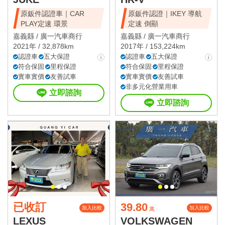
原鈑件認證車｜CAR
原鈑件認證｜IKEY 導航
PLAY定速 環景
定速 倒顯
嘉義縣 /
廣一汽車商行
嘉義縣 /
廣一汽車商行
2021年 / 32,878km
2017年 / 153,224km
認證車
五大保證
認證車
五大保證
符合保固
里程保證
符合保固
里程保證
實車實價
友善試車
實車實價
友善試車
非多元化營業用車
立即諮詢
立即諮詢
已收訂
39.80
加入比較
加入比較
萬
LEXUS
VOLKSWAGEN