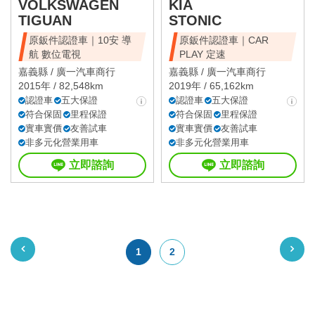
VOLKSWAGEN
KIA
TIGUAN
STONIC
原鈑件認證車｜10安 導
原鈑件認證車｜CAR
航 數位電視
PLAY 定速
嘉義縣 /
廣一汽車商行
嘉義縣 /
廣一汽車商行
2015年 / 82,548km
2019年 / 65,162km
認證車
五大保證
認證車
五大保證
符合保固
里程保證
符合保固
里程保證
實車實價
友善試車
實車實價
友善試車
非多元化營業用車
非多元化營業用車
立即諮詢
立即諮詢
1
2