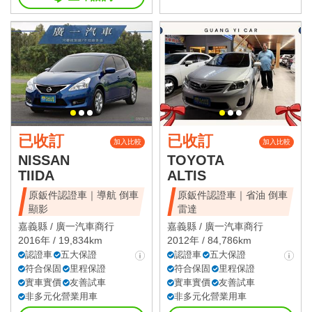
已收訂
已收訂
加入比較
加入比較
NISSAN
TOYOTA
TIIDA
ALTIS
原鈑件認證車｜導航 倒車
原鈑件認證車｜省油 倒車
顯影
雷達
嘉義縣 /
廣一汽車商行
嘉義縣 /
廣一汽車商行
2016年 / 19,834km
2012年 / 84,786km
認證車
五大保證
認證車
五大保證
符合保固
里程保證
符合保固
里程保證
實車實價
友善試車
實車實價
友善試車
非多元化營業用車
非多元化營業用車