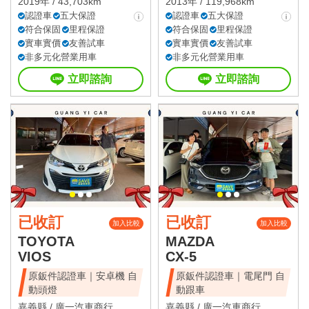
2019年 / 43,703km
2013年 / 119,968km
認證車
五大保證
認證車
五大保證
符合保固
里程保證
符合保固
里程保證
實車實價
友善試車
實車實價
友善試車
非多元化營業用車
非多元化營業用車
立即諮詢
立即諮詢
已收訂
已收訂
加入比較
加入比較
TOYOTA
MAZDA
VIOS
CX-5
原鈑件認證車｜安卓機 自
原鈑件認證車｜電尾門 自
動頭燈
動跟車
嘉義縣 /
廣一汽車商行
嘉義縣 /
廣一汽車商行