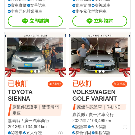
實車實價
友善試車
實車實價
友善試車
非多元化營業用車
非多元化營業用車
立即諮詢
立即諮詢
已收訂
已收訂
加入比較
加入比較
TOYOTA
VOLKSWAGEN
SIENNA
GOLF VARIANT
原鈑件認證車｜雙電滑門
原鈑件認證車｜R-LINE
定速
嘉義縣 /
廣一汽車商行
嘉義縣 /
廣一汽車商行
2022年 / 106,499km
2013年 / 134,601km
認證車
五大保證
認證車
五大保證
符合保固
里程保證