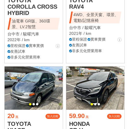
TOYOTA
TOYOTA
COROLLA CROSS
RAV4
HYBRID
4WD、全景天窗、環景、
電動/記憶座椅
油電車 GR版、360環
景、LV.2智慧
台中市 /
駿曜汽車
2021年 / km
台中市 /
駿曜汽車
里程保證
實車實價
2022年 / km
友善試車
里程保證
實車實價
非多元化營業用車
友善試車
非多元化營業用車
20
59.90
加入比較
加入比較
萬
萬
TOYOTA
HONDA