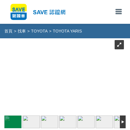
首頁
>
找車
>
TOYOTA
>
TOYOTA YARIS