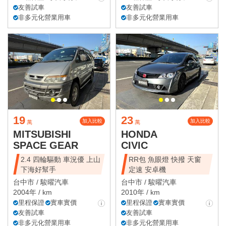
友善試車
友善試車
非多元化營業用車
非多元化營業用車
19
23
加入比較
加入比較
萬
萬
MITSUBISHI
HONDA
SPACE GEAR
CIVIC
2.4 四輪驅動 車況優 上山
RR包 魚眼燈 快撥 天窗
下海好幫手
定速 安卓機
台中市 /
駿曜汽車
台中市 /
駿曜汽車
2004年 / km
2010年 / km
里程保證
實車實價
里程保證
實車實價
友善試車
友善試車
非多元化營業用車
非多元化營業用車