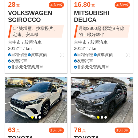
28
16.80
加入比較
加入比較
萬
萬
VOLKSWAGEN
MITSUBISHI
SCIROCCO
DELICA
1.4雙增壓、換檔撥片、
月繳2800起 輕鬆擁有你
定速、安卓機
的工啜好夥伴
台中市 /
駿曜汽車
台中市 /
駿曜汽車
2012年 / km
2013年 / km
里程保證
實車實價
里程保證
實車實價
友善試車
友善試車
非多元化營業用車
非多元化營業用車
63
76
加入比較
加入比較
萬
萬