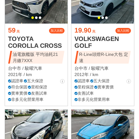
59
19.90
加入比較
加入比較
萬
萬
TOYOTA
VOLKSWAGEN
COROLLA CROSS
GOLF
油電旗艦版 平均油耗21
R-Line頭燈R-Line大包 定
月繳7XXX
速
台中市 /
駿曜汽車
台中市 /
駿曜汽車
2021年 / km
2012年 / km
認證車
五大保證
認證車
五大保證
符合保固
里程保證
里程保證
實車實價
實車實價
友善試車
友善試車
非多元化營業用車
非多元化營業用車