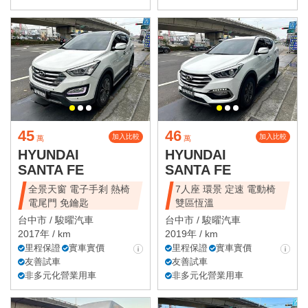
45
46
加入比較
加入比較
萬
萬
HYUNDAI
HYUNDAI
SANTA FE
SANTA FE
全景天窗 電子手剎 熱椅
7人座 環景 定速 電動椅
電尾門 免鑰匙
雙區恆溫
台中市 /
駿曜汽車
台中市 /
駿曜汽車
2017年 / km
2019年 / km
里程保證
實車實價
里程保證
實車實價
友善試車
友善試車
非多元化營業用車
非多元化營業用車