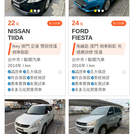
22
24
加入比較
加入比較
萬
萬
NISSAN
FORD
TIIDA
FIESTA
Ikey 摸門 定速 雙區恆溫
免鑰匙 摸門 倒車顯影 光
倒車顯影
感應頭燈 恆溫
台中市 /
駿曜汽車
台中市 /
駿曜汽車
2014年 / km
2016年 / km
認證車
五大保證
認證車
五大保證
符合保固
里程保證
符合保固
里程保證
實車實價
友善試車
實車實價
友善試車
非多元化營業用車
非多元化營業用車