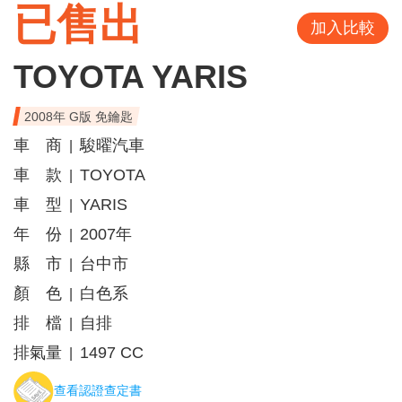
已售出
加入比較
TOYOTA YARIS
2008年 G版 免鑰匙
車 商
駿曜汽車
|
車 款
TOYOTA
|
車 型
YARIS
|
年 份
2007年
|
縣 市
台中市
|
顏 色
白色系
|
排 檔
自排
|
排氣量
1497 CC
|
查看認證查定書