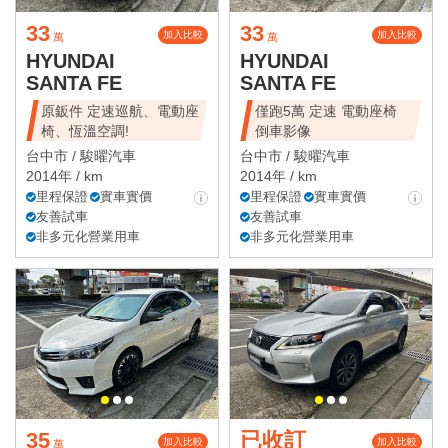
33
33
加入比較
加入比較
萬
萬
HYUNDAI
HYUNDAI
SANTA FE
SANTA FE
原鈑件 定速巡航、電動座
僅跑5萬 定速 電動座椅
椅、恆溫空調!
倒車影像
台中市 /
駿曜汽車
台中市 /
駿曜汽車
2014年 / km
2014年 / km
里程保證
實車實價
里程保證
實車實價
友善試車
友善試車
非多元化營業用車
非多元化營業用車
35
已收訂
加入比較
加入比較
萬