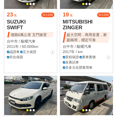
23
19
加入比較
加入比較
萬
萬
SUZUKI
MITSUBISHI
SWIFT
ZINGER
僅跑6萬公里 五門掀背
超大空間，商用首選，家
庭兩用，穩定可靠
台中市 /
駿曜汽車
2011年 / 60,000km
台中市 /
駿曜汽車
2017年 / km
認證車
五大保證
符合保固
里程保證
實車實價
友善試車
非多元化營業用車