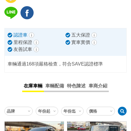
認證車
五大保證
里程保證
實車實價
友善試車
車輛通過168項嚴格檢查，符合SAVE認證標準
在庫車輛
車輛配備
特色陳述
車商介紹