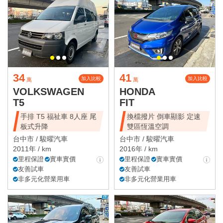
34
41
加入比較
加入比較
萬
萬
VOLKSWAGEN
HONDA
T5
FIT
手排 T5 福祉車 8人座 尾
換檔撥片 倒車顯影 定速
板式升降
雙區恆溫空調
台中市 /
駿曜汽車
台中市 /
駿曜汽車
2011年 / km
2016年 / km
里程保證
實車實價
里程保證
實車實價
友善試車
友善試車
非多元化營業用車
非多元化營業用車