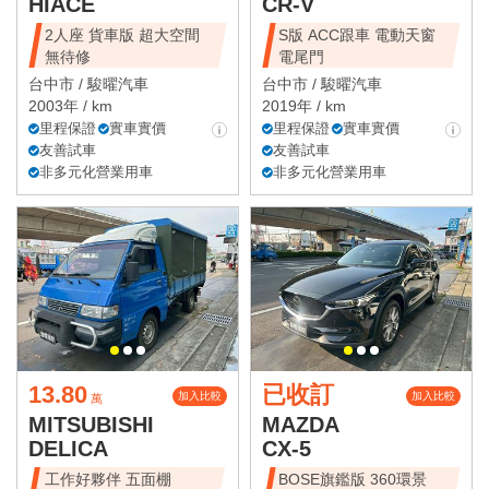
HIACE
CR-V
2人座 貨車版 超大空間
S版 ACC跟車 電動天窗
無待修
電尾門
台中市 /
駿曜汽車
台中市 /
駿曜汽車
2003年 / km
2019年 / km
里程保證
實車實價
里程保證
實車實價
友善試車
友善試車
非多元化營業用車
非多元化營業用車
13.80
已收訂
加入比較
加入比較
萬
MITSUBISHI
MAZDA
DELICA
CX-5
工作好夥伴 五面棚
BOSE旗鑑版 360環景