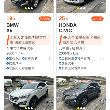
19
25
加入比較
加入比較
萬
萬
BMW
HONDA
X5
CIVIC
全景天窗 電動/加熱方向
RR大包 旋壓鋁圈 光圈魚
盤 四區恆溫空調
眼大燈 安卓機
台中市 /
駿曜汽車
台中市 /
駿曜汽車
2008年 / km
2006年 / km
里程保證
實車實價
里程保證
實車實價
友善試車
友善試車
非多元化營業用車
非多元化營業用車