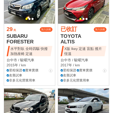
29
已收訂
加入比較
加入比較
萬
SUBARU
TOYOTA
FORESTER
ALTIS
水平對臥 全時四驅 快撥
X版 Ikey 定速 盲點 撥片
加熱座椅 定速
恆溫
台中市 /
駿曜汽車
台中市 /
駿曜汽車
2015年 / km
2017年 / km
里程保證
實車實價
里程保證
實車實價
友善試車
友善試車
非多元化營業用車
非多元化營業用車