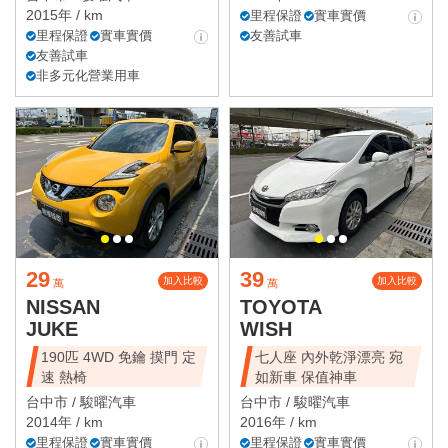
2015年 / km
里程保證
實車實價
里程保證
實車實價
友善試車
友善試車
非多元化營業用車
29
39
加入比較
加入比較
萬
萬
NISSAN
TOYOTA
JUKE
WISH
190匹 4WD 免鑰 摸門 定
七人座 內外乾淨漂亮 宛
速 熱椅
如新車 保值神車
台中市 /
駿曜汽車
台中市 /
駿曜汽車
2014年 / km
2016年 / km
里程保證
實車實價
里程保證
實車實價