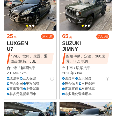
25
65
加入比較
加入比較
萬
萬
LUXGEN
SUZUKI
U7
JIMNY
4WD、電尾、環景、通
四輪傳動、定速、360環
風/記憶椅、JBL
景、恆溫空調
台中市 /
駿曜汽車
台中市 /
駿曜汽車
2016年 / km
2020年 / km
認證車
五大保證
認證車
五大保證
符合保固
里程保證
符合保固
里程保證
實車實價
友善試車
實車實價
友善試車
非多元化營業用車
非多元化營業用車