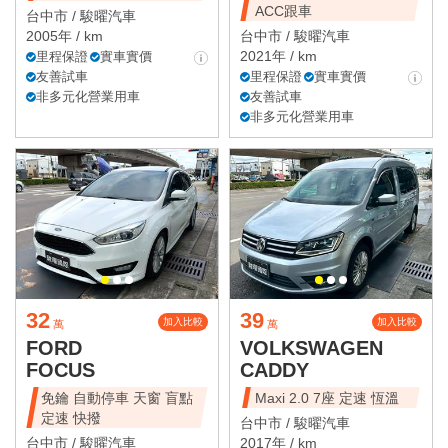
ACC跟車
台中市 /
駿曜汽車
2005年 / km
台中市 /
駿曜汽車
2021年 / km
里程保證
實車實價
友善試車
里程保證
實車實價
非多元化營業用車
友善試車
非多元化營業用車
32
39
加入比較
加入比較
萬
萬
FORD
VOLKSWAGEN
FOCUS
CADDY
免鑰 自動停車 天窗 盲點
Maxi 2.0 7座 定速 恆溫
定速 快撥
台中市 /
駿曜汽車
台中市 /
駿曜汽車
2017年 / km