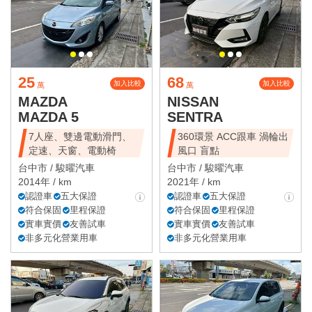
25
68
加入比較
加入比較
萬
萬
MAZDA
NISSAN
MAZDA 5
SENTRA
7人座、雙邊電動滑門、
360環景 ACC跟車 渦輪出
定速、天窗、電動椅
風口 盲點
台中市 /
駿曜汽車
台中市 /
駿曜汽車
2014年 / km
2021年 / km
認證車
五大保證
認證車
五大保證
符合保固
里程保證
符合保固
里程保證
實車實價
友善試車
實車實價
友善試車
非多元化營業用車
非多元化營業用車