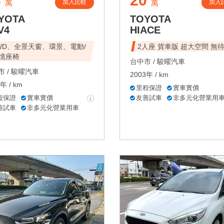
6
20
加入比較
加入
萬
萬
YOTA
TOYOTA
V4
HIACE
WD、全景天窗、環景、電動/
2人座 貨車版 超大空間 無
憶座椅
台中市 /
駿曜汽車
 /
駿曜汽車
2003年 / km
年 / km
里程保證
實車實價
程保證
實車實價
友善試車
非多元化營業用
善試車
非多元化營業用車