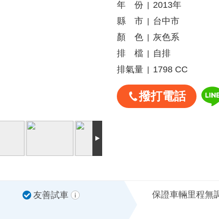
年 份
2013年
|
縣 市
台中市
|
顏 色
灰色系
|
排 檔
自排
|
排氣量
1798 CC
|
撥打電話
保證車輛里程無
友善試車