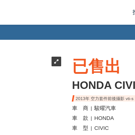
已售出
HONDA CIV
2013年 空力套件前後攝影 vti-s
車 商
駿曜汽車
|
車 款
HONDA
|
車 型
CIVIC
|