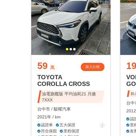
59
19
加入比較
萬
TOYOTA
VO
COROLLA CROSS
GO
油電旗艦版 平均油耗21 月繳
R
7XXX
台中市
台中市 /
駿曜汽車
2012
2021年 / km
認
認證車
五大保證
里
符合保固
里程保證
友