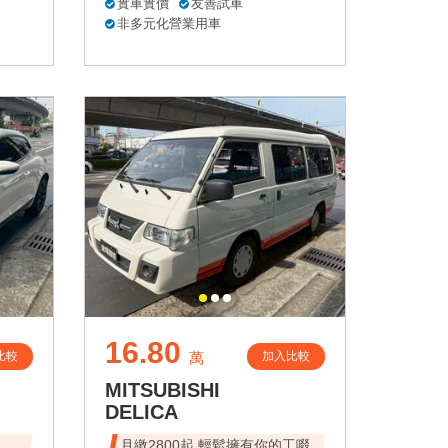
實車實價
友善試車
非多元化營業用車
16.80
比較
加入比較
萬
MITSUBISHI
DELICA
速、
月繳2800起 輕鬆擁有你的工啜