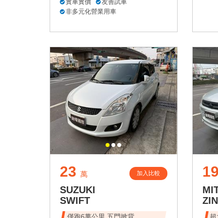
實車實價
友善試車
非多元化營業用車
23
1
加入比較
萬
SUZUKI
MI
SWIFT
ZI
僅跑6萬公里 五門掀背
超