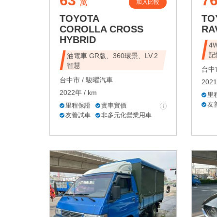
63
7
加入比較
萬
TOYOTA
TO
COROLLA CROSS
RA
HYBRID
4
記
油電車 GR版、360環景、LV.2
智慧
台中市
台中市 /
駿曜汽車
2021
2022年 / km
里
友
里程保證
實車實價
友善試車
非多元化營業用車