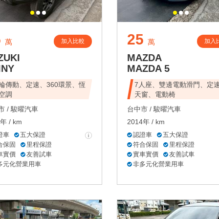
5
25
加入比較
加入
萬
萬
ZUKI
MAZDA
MNY
MAZDA 5
輪傳動、定速、360環景、恆
7人座、雙邊電動滑門、定
空調
天窗、電動椅
 /
駿曜汽車
台中市 /
駿曜汽車
年 / km
2014年 / km
證車
五大保證
認證車
五大保證
合保固
里程保證
符合保固
里程保證
車實價
友善試車
實車實價
友善試車
多元化營業用車
非多元化營業用車