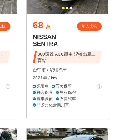
68
比較
加入比較
萬
NISSAN
SENTRA
速、
360環景 ACC跟車 渦輪出風口
盲點
台中市 /
駿曜汽車
2021年 / km
認證車
五大保證
符合保固
里程保證
實車實價
友善試車
非多元化營業用車