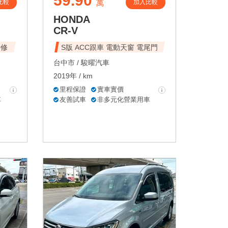
59.90
比較
加入比較
萬
HONDA
CR-V
待修
S版 ACC跟車 電動天窗 電尾門
台中市 /
駿曜汽車
2019年 / km
里程保證
實車實價
車
友善試車
非多元化營業用車