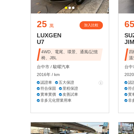
25
6
加入比較
萬
LUXGEN
SU
U7
JI
4WD、電尾、環景、通風/記憶
四
椅、JBL
溫
台中市 /
駿曜汽車
台中市
2016年 / km
2020
認證車
五大保證
認
符合保固
里程保證
符
實車實價
友善試車
實
非多元化營業用車
非