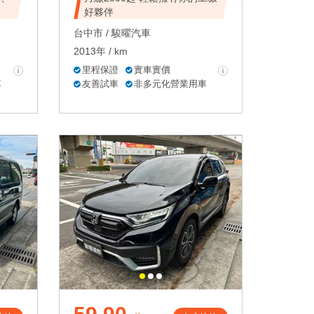
好夥伴
台中市 /
駿曜汽車
2013年 / km
里程保證
實車實價
車
友善試車
非多元化營業用車