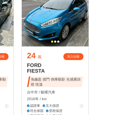
24
比較
加入比較
萬
FORD
FIESTA
倒車顯
免鑰匙 摸門 倒車顯影 光感應頭
燈 恆溫
台中市 /
駿曜汽車
2016年 / km
認證車
五大保證
符合保固
里程保證