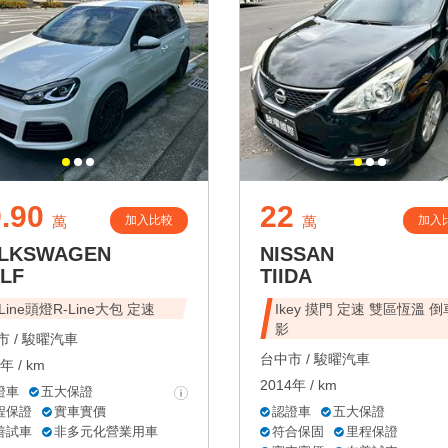
.90
22
加入比較
加入
萬
萬
LKSWAGEN
NISSAN
LF
TIIDA
-Line頭燈R-Line大包 定速
Ikey 摸門 定速 雙區恆溫 
影
 /
駿曜汽車
台中市 /
駿曜汽車
年 / km
2014年 / km
證車
五大保證
程保證
實車實價
認證車
五大保證
善試車
非多元化營業用車
符合保固
里程保證