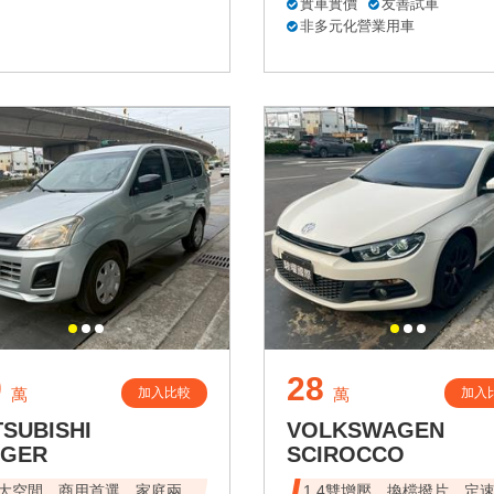
實車實價
友善試車
非多元化營業用車
9
28
加入比較
加入
萬
萬
TSUBISHI
VOLKSWAGEN
NGER
SCIROCCO
大空間，商用首選，家庭兩
1.4雙增壓、換檔撥片、定