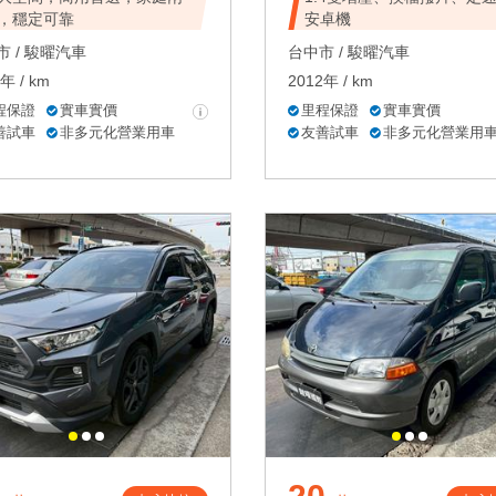
，穩定可靠
安卓機
 /
駿曜汽車
台中市 /
駿曜汽車
年 / km
2012年 / km
程保證
實車實價
里程保證
實車實價
善試車
非多元化營業用車
友善試車
非多元化營業用