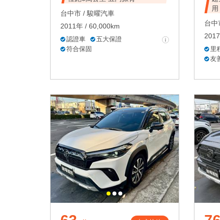
用
台中市 /
駿曜汽車
台中市
2011年 / 60,000km
2017
認證車
五大保證
符合保固
里
友