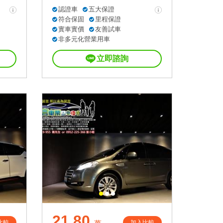
認證車
五大保證
符合保固
里程保證
實車實價
友善試車
非多元化營業用車
立即諮詢
21.80
比較
加入比較