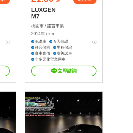
萬
LUXGEN
M7
桃園市 /
諾言車業
2014年 / km
認證車
五大保證
符合保固
里程保證
實車實價
友善試車
非多元化營業用車
立即諮詢