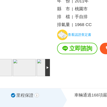
年 份
2011年
|
縣 市
桃園市
|
排 檔
手自排
|
排氣量
1968 CC
|
查看認證查定書
立即諮詢
車輛通過168項
里程保證