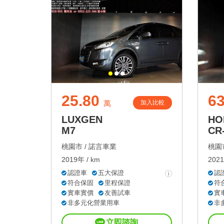
25.80
63
加入比較
萬
LUXGEN
HO
M7
CR
桃園市 /
諾言車業
桃園市
2019年 / km
2021
認證車
五大保證
認
符合保固
里程保證
符
實車實價
友善試車
實
非多元化營業用車
非
立即諮詢