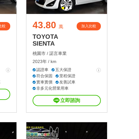
43.80
比較
加入比較
萬
TOYOTA
SIENTA
桃園市 /
諾言車業
2023年 / km
認證車
五大保證
符合保固
里程保證
車
實車實價
友善試車
非多元化營業用車
立即諮詢