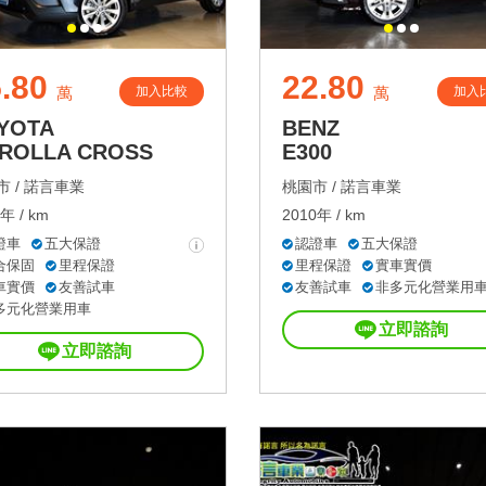
.80
22.80
加入比較
加入
萬
萬
YOTA
BENZ
ROLLA CROSS
E300
 /
諾言車業
桃園市 /
諾言車業
年 / km
2010年 / km
證車
五大保證
認證車
五大保證
合保固
里程保證
里程保證
實車實價
車實價
友善試車
友善試車
非多元化營業用
多元化營業用車
立即諮詢
立即諮詢