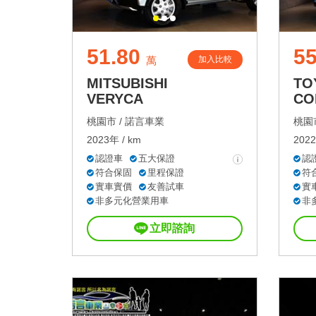
51.80
55
加入比較
萬
MITSUBISHI
TO
VERYCA
CO
桃園市 /
諾言車業
桃園市
2023年 / km
2022
認證車
五大保證
認
符合保固
里程保證
符
實車實價
友善試車
實
非多元化營業用車
非
立即諮詢