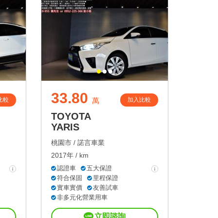
33.80
比較
加入比較
萬
TOYOTA
YARIS
桃園市 /
諾言車業
2017年 / km
認證車
五大保證
符合保固
里程保證
實車實價
友善試車
非多元化營業用車
立即諮詢