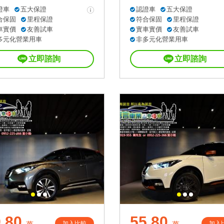
證車
五大保證
認證車
五大保證
合保固
里程保證
符合保固
里程保證
車實價
友善試車
實車實價
友善試車
多元化營業用車
非多元化營業用車
立即諮詢
立即諮詢
.80
55.80
加入比較
加入