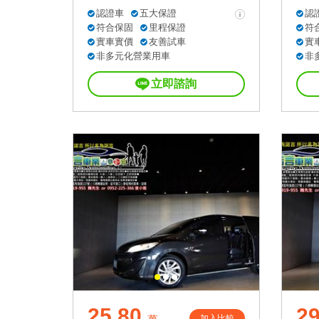
認證車
五大保證
認
符合保固
里程保證
符
實車實價
友善試車
實
非多元化營業用車
非
立即諮詢
25.80
29
加入比較