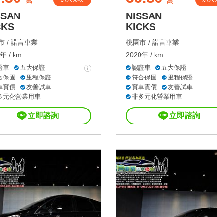
萬
萬
SSAN
NISSAN
CKS
KICKS
 /
諾言車業
桃園市 /
諾言車業
年 / km
2020年 / km
證車
五大保證
認證車
五大保證
合保固
里程保證
符合保固
里程保證
車實價
友善試車
實車實價
友善試車
多元化營業用車
非多元化營業用車
立即諮詢
立即諮詢