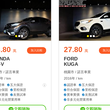
.80
27.80
加入比較
加入
萬
萬
NDA
FORD
-V
KUGA
 /
諾言車業
桃園市 /
諾言車業
年 / km
2016年 / km
證車
五大保證
認證車
五大保證
合保固
里程保證
符合保固
里程保證
車實價
友善試車
實車實價
友善試車
多元化營業用車
非多元化營業用車
立即諮詢
立即諮詢