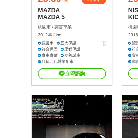
萬
MAZDA
NI
MAZDA 5
KI
桃園市 /
諾言車業
桃園市
2012年 / km
2018
認證車
五大保證
認
符合保固
里程保證
符
實車實價
友善試車
實
非多元化營業用車
非
立即諮詢