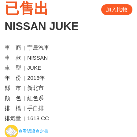
已售出
加入比較
NISSAN JUKE
車 商
宇晟汽車
|
車 款
NISSAN
|
車 型
JUKE
|
年 份
2016年
|
縣 市
新北市
|
顏 色
紅色系
|
排 檔
手自排
|
排氣量
1618 CC
|
查看認證查定書