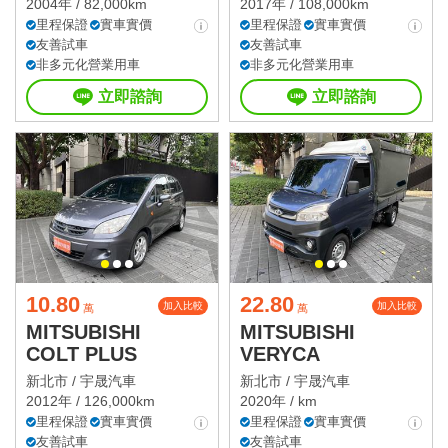
2004年 / 82,000km
2017年 / 108,000km
里程保證
實車實價
里程保證
實車實價
友善試車
友善試車
非多元化營業用車
非多元化營業用車
立即諮詢
立即諮詢
10.80
22.80
加入比較
加入比較
萬
萬
MITSUBISHI
MITSUBISHI
COLT PLUS
VERYCA
新北市 /
宇晟汽車
新北市 /
宇晟汽車
2012年 / 126,000km
2020年 / km
里程保證
實車實價
里程保證
實車實價
友善試車
友善試車