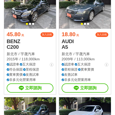
45.80
18.80
加入比較
加入比較
萬
萬
BENZ
AUDI
C200
A5
新北市 /
宇晟汽車
新北市 /
宇晟汽車
2015年 / 118,000km
2009年 / 113,000km
認證車
五大保證
認證車
五大保證
符合保固
里程保證
里程保證
實車實價
實車實價
友善試車
友善試車
非多元化營業用車
非多元化營業用車
立即諮詢
立即諮詢