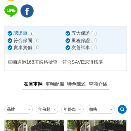
認證車
五大保證
符合保固
里程保證
實車實價
友善試車
車輛通過168項嚴格檢查，符合SAVE認證標準
在庫車輛
車輛配備
特色陳述
車商介紹