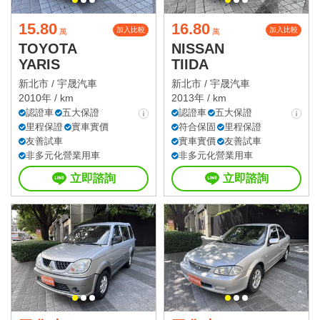
15.80
16.80
加入比較
加入比較
萬
萬
TOYOTA
NISSAN
YARIS
TIIDA
新北市 /
宇晟汽車
新北市 /
宇晟汽車
2010年 / km
2013年 / km
認證車
五大保證
認證車
五大保證
里程保證
實車實價
符合保固
里程保證
友善試車
實車實價
友善試車
非多元化營業用車
非多元化營業用車
立即諮詢
立即諮詢