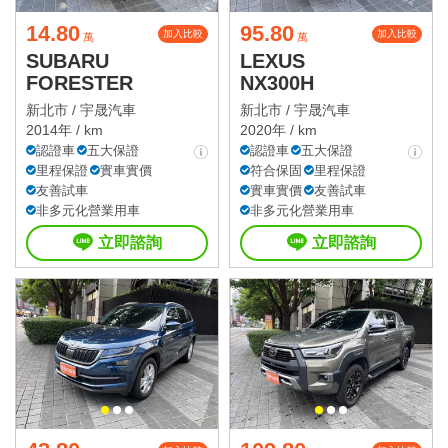
14.80
95.80
加入比較
加入比較
萬
萬
SUBARU
LEXUS
FORESTER
NX300H
新北市 /
宇晟汽車
新北市 /
宇晟汽車
2014年 / km
2020年 / km
認證車
五大保證
認證車
五大保證
里程保證
實車實價
符合保固
里程保證
友善試車
實車實價
友善試車
非多元化營業用車
非多元化營業用車
立即諮詢
立即諮詢