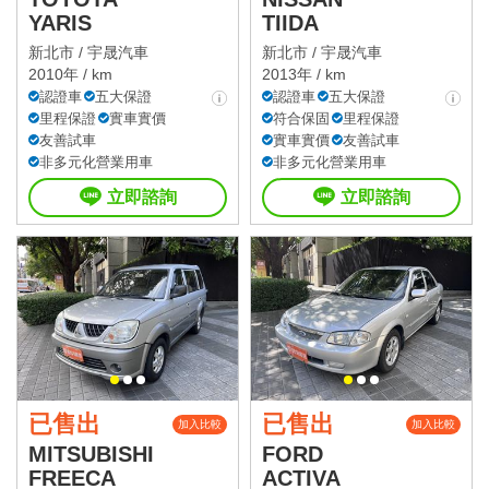
YARIS
TIIDA
新北市 /
宇晟汽車
新北市 /
宇晟汽車
2010年 / km
2013年 / km
認證車
五大保證
認證車
五大保證
里程保證
實車實價
符合保固
里程保證
友善試車
實車實價
友善試車
非多元化營業用車
非多元化營業用車
立即諮詢
立即諮詢
已售出
已售出
加入比較
加入比較
MITSUBISHI
FORD
FREECA
ACTIVA