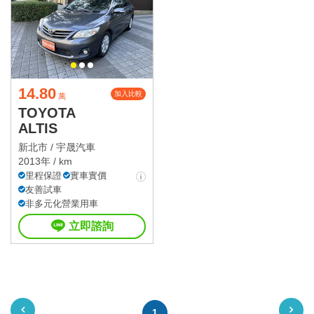
14.80
加入比較
萬
TOYOTA
ALTIS
新北市 /
宇晟汽車
2013年 / km
里程保證
實車實價
友善試車
非多元化營業用車
立即諮詢
1