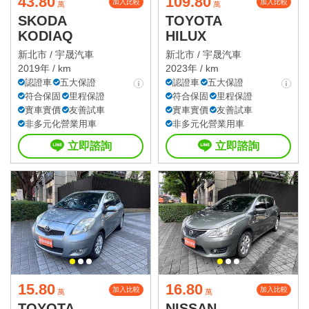
43.80
109.80
加入比較
加入比較
萬
萬
SKODA
TOYOTA
KODIAQ
HILUX
新北市 /
宇晟汽車
新北市 /
宇晟汽車
2019年 / km
2023年 / km
認證車
五大保證
認證車
五大保證
符合保固
里程保證
符合保固
里程保證
實車實價
友善試車
實車實價
友善試車
非多元化營業用車
非多元化營業用車
立即諮詢
立即諮詢
15.80
16.80
加入比較
加入比較
萬
萬
TOYOTA
NISSAN