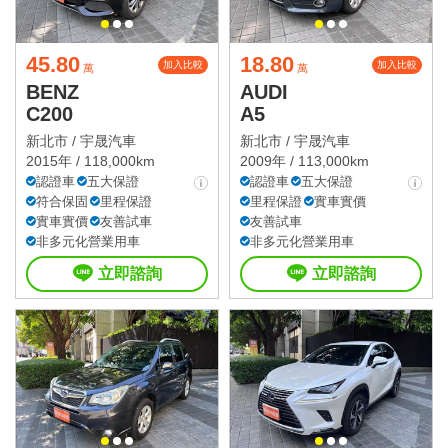
45.80
18.80
加入比較
加入比較
萬
萬
BENZ
AUDI
C200
A5
新北市 /
宇晟汽車
新北市 /
宇晟汽車
2015年 / 118,000km
2009年 / 113,000km
認證車
五大保證
認證車
五大保證
符合保固
里程保證
里程保證
實車實價
實車實價
友善試車
友善試車
非多元化營業用車
非多元化營業用車
立即諮詢
立即諮詢