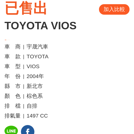
已售出
加入比較
TOYOTA VIOS
車 商
宇晟汽車
|
車 款
TOYOTA
|
車 型
VIOS
|
年 份
2004年
|
縣 市
新北市
|
顏 色
棕色系
|
排 檔
自排
|
排氣量
1497 CC
|