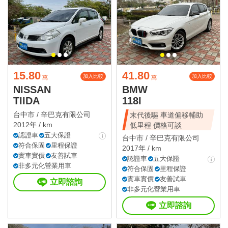
15.80
41.80
加入比較
加入比較
萬
萬
NISSAN
BMW
TIIDA
118I
台中市 /
辛巴克有限公司
末代後驅 車道偏移輔助
2012年 / km
低里程 價格可談
認證車
五大保證
台中市 /
辛巴克有限公司
符合保固
里程保證
2017年 / km
實車實價
友善試車
認證車
五大保證
非多元化營業用車
符合保固
里程保證
實車實價
友善試車
立即諮詢
非多元化營業用車
立即諮詢