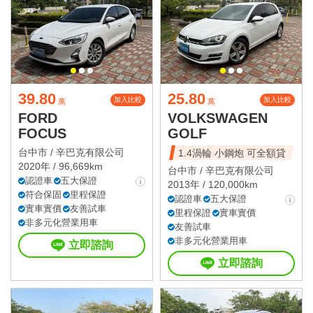
39.80
25.80
加入比較
加入比較
萬
萬
FORD
VOLKSWAGEN
FOCUS
GOLF
台中市 /
辛巴克有限公司
1.4渦輪 小鋼炮 可全額貸
2020年 / 96,669km
台中市 /
辛巴克有限公司
認證車
五大保證
2013年 / 120,000km
符合保固
里程保證
認證車
五大保證
實車實價
友善試車
里程保證
實車實價
非多元化營業用車
友善試車
非多元化營業用車
立即諮詢
立即諮詢