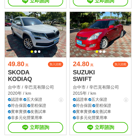
立即諮詢
立即諮詢
49.80
24.80
加入比較
加入比較
萬
萬
SKODA
SUZUKI
KODIAQ
SWIFT
台中市 /
辛巴克有限公司
台中市 /
辛巴克有限公司
2020年 / km
2015年 / km
認證車
五大保證
認證車
五大保證
符合保固
里程保證
符合保固
里程保證
實車實價
友善試車
實車實價
友善試車
非多元化營業用車
非多元化營業用車
立即諮詢
立即諮詢