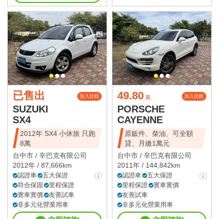
已售出
49.80
加入比較
加入比較
萬
SUZUKI
PORSCHE
SX4
CAYENNE
2012年 SX4 小休旅 只跑
原鈑件、柴油、可全額
8萬
貸、月繳1萬元
台中市 /
辛巴克有限公司
台中市 /
辛巴克有限公司
2012年 / 87,666km
2011年 / 144,842km
認證車
五大保證
認證車
五大保證
符合保固
里程保證
里程保證
實車實價
實車實價
友善試車
友善試車
非多元化營業用車
非多元化營業用車