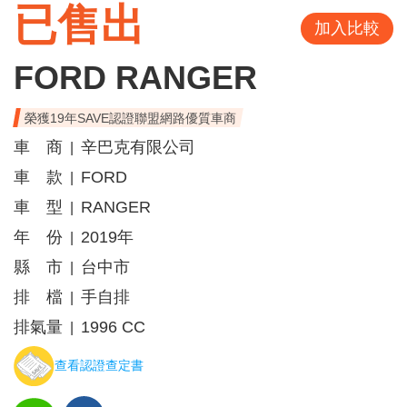
已售出
加入比較
FORD RANGER
榮獲19年SAVE認證聯盟網路優質車商
車 商
辛巴克有限公司
|
車 款
FORD
|
車 型
RANGER
|
年 份
2019年
|
縣 市
台中市
|
排 檔
手自排
|
排氣量
1996 CC
|
查看認證查定書