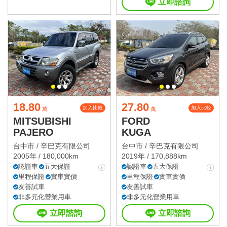
立即諮詢
18.80
27.80
加入比較
加入比較
萬
萬
MITSUBISHI
FORD
PAJERO
KUGA
台中市 /
辛巴克有限公司
台中市 /
辛巴克有限公司
2005年 / 180,000km
2019年 / 170,888km
認證車
五大保證
認證車
五大保證
里程保證
實車實價
里程保證
實車實價
友善試車
友善試車
非多元化營業用車
非多元化營業用車
立即諮詢
立即諮詢