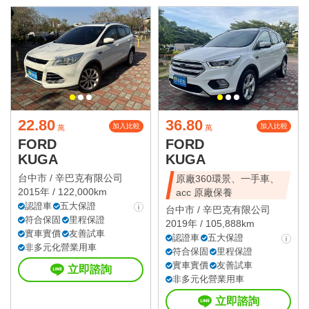
22.80
36.80
加入比較
加入比較
萬
萬
FORD
FORD
KUGA
KUGA
台中市 /
辛巴克有限公司
原廠360環景、一手車、
2015年 / 122,000km
acc 原廠保養
認證車
五大保證
台中市 /
辛巴克有限公司
符合保固
里程保證
2019年 / 105,888km
實車實價
友善試車
認證車
五大保證
非多元化營業用車
符合保固
里程保證
實車實價
友善試車
立即諮詢
非多元化營業用車
立即諮詢