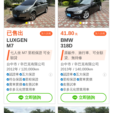
已售出
41.80
加入比較
加入比較
萬
LUXGEN
BMW
M7
318D
七人坐 M7 里程保證 可全
原鈑件、旅行車、可全額
額貸
貸、無待修
台中市 /
辛巴克有限公司
台中市 /
辛巴克有限公司
2012年 / 120,000km
2013年 / 140,000km
認證車
五大保證
認證車
五大保證
符合保固
里程保證
里程保證
實車實價
實車實價
友善試車
友善試車
非多元化營業用車
非多元化營業用車
立即諮詢
立即諮詢