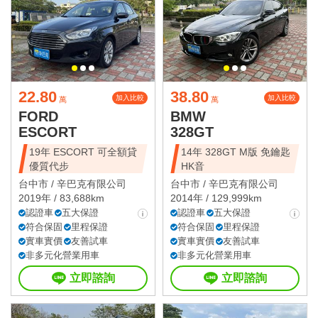
22.80
38.80
加入比較
加入比較
萬
萬
FORD
BMW
ESCORT
328GT
19年 ESCORT 可全額貸
14年 328GT M版 免鑰匙
優質代步
HK音
台中市 /
辛巴克有限公司
台中市 /
辛巴克有限公司
2019年 / 83,688km
2014年 / 129,999km
認證車
五大保證
認證車
五大保證
符合保固
里程保證
符合保固
里程保證
實車實價
友善試車
實車實價
友善試車
非多元化營業用車
非多元化營業用車
立即諮詢
立即諮詢