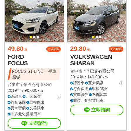
49.80
29.80
加入比較
加入比較
萬
萬
FORD
VOLKSWAGEN
FOCUS
SHARAN
台中市 /
辛巴克有限公司
FOCUS ST-LINE 一手車
2014年 / 140,000km
原鈑
認證車
五大保證
台中市 /
辛巴克有限公司
符合保固
里程保證
2019年 / 90,000km
實車實價
友善試車
認證車
五大保證
非多元化營業用車
符合保固
里程保證
實車實價
友善試車
立即諮詢
非多元化營業用車
立即諮詢