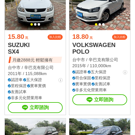
15.80
18.80
加入比較
加入比較
萬
萬
SUZUKI
VOLKSWAGEN
SX4
POLO
台中市 /
辛巴克有限公司
月繳2888元 輕鬆擁有
2015年 / 110,000km
台中市 /
辛巴克有限公司
認證車
五大保證
2011年 / 115,088km
符合保固
里程保證
認證車
五大保證
實車實價
友善試車
里程保證
實車實價
非多元化營業用車
友善試車
非多元化營業用車
立即諮詢
立即諮詢