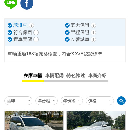
認證車
五大保證
符合保固
里程保證
實車實價
友善試車
車輛通過168項嚴格檢查，符合SAVE認證標準
在庫車輛
車輛配備
特色陳述
車商介紹