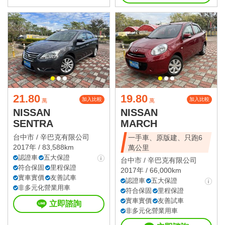
21.80
19.80
加入比較
加入比較
萬
萬
NISSAN
NISSAN
SENTRA
MARCH
台中市 /
辛巴克有限公司
一手車、原版建、只跑6
2017年 / 83,588km
萬公里
認證車
五大保證
台中市 /
辛巴克有限公司
符合保固
里程保證
2017年 / 66,000km
實車實價
友善試車
認證車
五大保證
非多元化營業用車
符合保固
里程保證
實車實價
友善試車
立即諮詢
非多元化營業用車