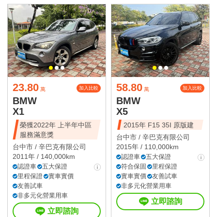
23.80
58.80
加入比較
加入比較
萬
萬
BMW
BMW
X1
X5
榮獲2022年 上半年中區
2015年 F15 35I 原版建
服務滿意獎
台中市 /
辛巴克有限公司
台中市 /
辛巴克有限公司
2015年 / 110,000km
2011年 / 140,000km
認證車
五大保證
認證車
五大保證
符合保固
里程保證
里程保證
實車實價
實車實價
友善試車
友善試車
非多元化營業用車
非多元化營業用車
立即諮詢
立即諮詢