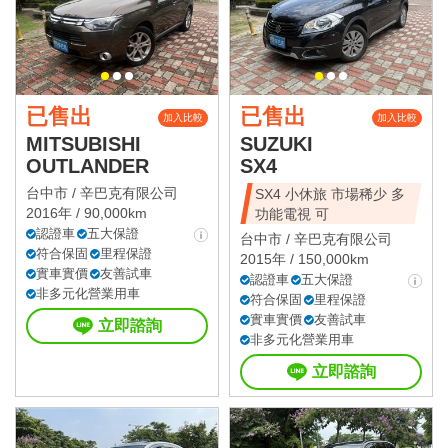
已售出
已售出
加入比較
加入比較
MITSUBISHI
SUZUKI
OUTLANDER
SX4
台中市 /
辛巴克有限公司
SX4 小休旅 市場稀少 多
2016年 / 90,000km
功能電視 可
認證車
五大保證
台中市 /
辛巴克有限公司
符合保固
里程保證
2015年 / 150,000km
實車實價
友善試車
認證車
五大保證
非多元化營業用車
符合保固
里程保證
實車實價
友善試車
立即諮詢
非多元化營業用車
立即諮詢