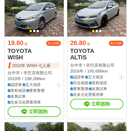
19.80
26.80
加入比較
加入比較
萬
萬
TOYOTA
TOYOTA
WISH
ALTIS
台中市 /
辛巴克有限公司
2010年 WISH 七人座
2016年 / 165,688km
台中市 /
辛巴克有限公司
認證車
五大保證
2010年 / 198,288km
符合保固
里程保證
認證車
五大保證
實車實價
友善試車
里程保證
實車實價
非多元化營業用車
友善試車
非多元化營業用車
立即諮詢
立即諮詢