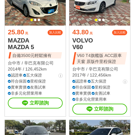
25.80
43.80
加入比較
加入比較
萬
萬
MAZDA
VOLVO
MAZDA 5
V60
自備3500元輕鬆擁有
V60 T4旗艦版 ACC跟車
天窗 原版件里程保證
台中市 /
辛巴克有限公司
2014年 / 126,452km
台中市 /
辛巴克有限公司
2017年 / 122,456km
認證車
五大保證
符合保固
里程保證
認證車
五大保證
實車實價
友善試車
符合保固
里程保證
非多元化營業用車
實車實價
友善試車
非多元化營業用車
立即諮詢
立即諮詢