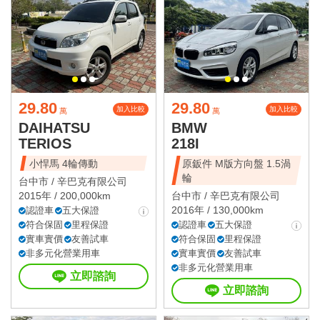
29.80
29.80
加入比較
加入比較
萬
萬
DAIHATSU
BMW
TERIOS
218I
小悍馬 4輪傳動
原鈑件 M版方向盤 1.5渦
輪
台中市 /
辛巴克有限公司
2015年 / 200,000km
台中市 /
辛巴克有限公司
2016年 / 130,000km
認證車
五大保證
符合保固
里程保證
認證車
五大保證
實車實價
友善試車
符合保固
里程保證
非多元化營業用車
實車實價
友善試車
非多元化營業用車
立即諮詢
立即諮詢