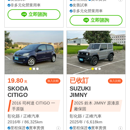
非多元化營業用車
友善試車
非多元化營業用車
立即諮詢
立即諮詢
19.80
已收訂
加入比較
加入比較
萬
SKODA
SUZUKI
CITIGO
JIMNY
2016 司柯達 CITIGO 一
2025 鈴木 JIMNY 原漆原
手原版
廠保固
彰化縣 /
正峰汽車
彰化縣 /
正峰汽車
2016年 / 86,325km
2025年 / 6,618km
里程保證
實車實價
里程保證
實車實價