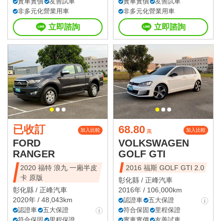
實車實價
友善試車
實車實價
友善試車
非多元化營業用車
非多元化營業用車
立即諮詢
立即諮詢
已收訂
68.80
加入比較
加入比較
萬
FORD
VOLKSWAGEN
RANGER
GOLF GTI
2020 福特 浪九 一廂半皮
2016 福斯 GOLF GTI 2.0
卡 原版
彰化縣 /
正峰汽車
彰化縣 /
正峰汽車
2016年 / 106,000km
2020年 / 48,043km
認證車
五大保證
認證車
五大保證
符合保固
里程保證
符合保固
里程保證
實車實價
友善試車