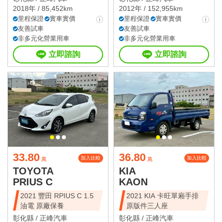
2018年 / 85,452km
2012年 / 152,955km
里程保證
實車實價
里程保證
實車實價
友善試車
友善試車
非多元化營業用車
非多元化營業用車
立即諮詢
立即諮詢
33.80
36.80
加入比較
加入比較
萬
萬
TOYOTA
KIA
PRIUS C
KAON
2021 豐田 RPIUS C 1.5
2021 KIA 卡旺單廂手排
油電 原廠保養
原版件三人座
彰化縣 /
正峰汽車
彰化縣 /
正峰汽車