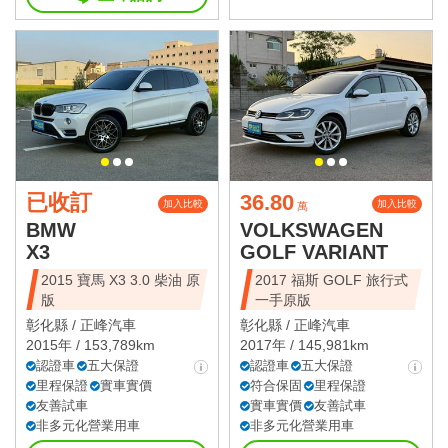
已收訂
36.80
加入比較
加入比較
萬
BMW
VOLKSWAGEN
X3
GOLF VARIANT
2015 寶馬 X3 3.0 柴油 原
2017 福斯 GOLF 旅行式
版
一手原版
彰化縣 /
正峰汽車
彰化縣 /
正峰汽車
2015年 / 153,789km
2017年 / 145,981km
認證車
五大保證
認證車
五大保證
里程保證
實車實價
符合保固
里程保證
友善試車
實車實價
友善試車
非多元化營業用車
非多元化營業用車