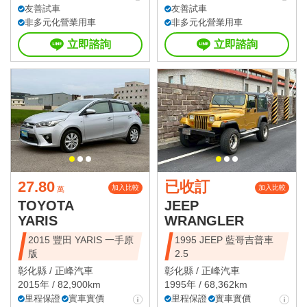
友善試車
友善試車
非多元化營業用車
非多元化營業用車
立即諮詢
立即諮詢
27.80
已收訂
加入比較
加入比較
萬
TOYOTA
JEEP
YARIS
WRANGLER
2015 豐田 YARIS 一手原
1995 JEEP 藍哥吉普車
版
2.5
彰化縣 /
正峰汽車
彰化縣 /
正峰汽車
2015年 / 82,900km
1995年 / 68,362km
里程保證
實車實價
里程保證
實車實價