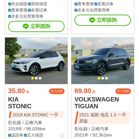
符合保固
里程保證
實車實價
友善試車
實車實價
友善試車
非多元化營業用車
非多元化營業用車
立即諮詢
立即諮詢
35.80
69.80
加入比較
加入比較
萬
萬
KIA
VOLKSWAGEN
STONIC
TIGUAN
2019 KIA STONIC 一手
2021 福斯 地瓜 1.5 一手
原版
彰化縣 /
正峰汽車
2019年 / 98,039km
彰化縣 /
正峰汽車
2021年 / 92,361km
認證車
五大保證