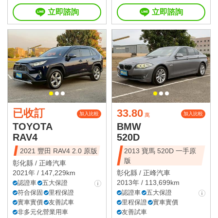
立即諮詢
立即諮詢
已收訂
33.80
加入比較
加入比較
萬
TOYOTA
BMW
RAV4
520D
2021 豐田 RAV4 2.0 原版
2013 寶馬 520D 一手原
版
彰化縣 /
正峰汽車
2021年 / 147,229km
彰化縣 /
正峰汽車
2013年 / 113,699km
認證車
五大保證
符合保固
里程保證
認證車
五大保證
實車實價
友善試車
里程保證
實車實價
非多元化營業用車
友善試車