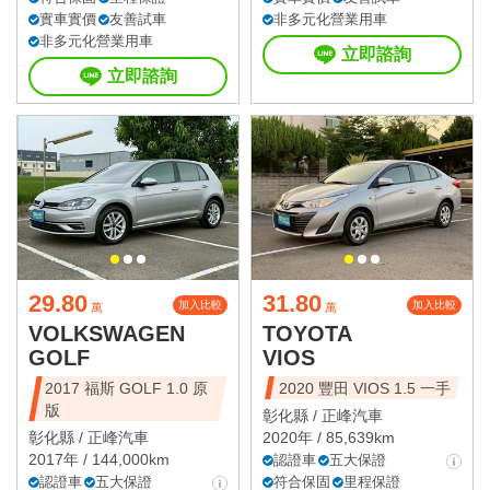
實車實價
友善試車
非多元化營業用車
非多元化營業用車
立即諮詢
立即諮詢
29.80
31.80
加入比較
加入比較
萬
萬
VOLKSWAGEN
TOYOTA
GOLF
VIOS
2017 福斯 GOLF 1.0 原
2020 豐田 VIOS 1.5 一手
版
彰化縣 /
正峰汽車
彰化縣 /
正峰汽車
2020年 / 85,639km
2017年 / 144,000km
認證車
五大保證
認證車
五大保證
符合保固
里程保證