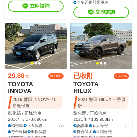
非多元化營業用車
立即諮詢
立即諮詢
29.80
已收訂
加入比較
加入比較
萬
TOYOTA
TOYOTA
INNOVA
HILUX
2016 豐田 INNOVA 2.0
2021 豐田 HILUX 一手原
原廠保養
版
彰化縣 /
正峰汽車
彰化縣 /
正峰汽車
2016年 / 173,690km
2021年 / 139,958km
認證車
五大保證
認證車
五大保證
符合保固
里程保證
符合保固
里程保證