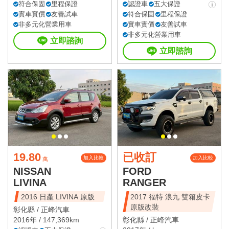
符合保固
里程保證
認證車
五大保證
實車實價
友善試車
符合保固
里程保證
非多元化營業用車
實車實價
友善試車
非多元化營業用車
立即諮詢
立即諮詢
19.80
已收訂
加入比較
加入比較
萬
NISSAN
FORD
LIVINA
RANGER
2016 日產 LIVINA 原版
2017 福特 浪九 雙箱皮卡
原版改裝
彰化縣 /
正峰汽車
2016年 / 147,369km
彰化縣 /
正峰汽車