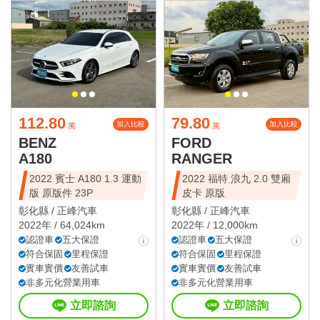
112.80
79.80
加入比較
加入比較
萬
萬
BENZ
FORD
A180
RANGER
2022 賓士 A180 1.3 運動
2022 福特 浪九 2.0 雙廂
版 原版件 23P
皮卡 原版
彰化縣 /
正峰汽車
彰化縣 /
正峰汽車
2022年 / 64,024km
2022年 / 12,000km
認證車
五大保證
認證車
五大保證
符合保固
里程保證
符合保固
里程保證
實車實價
友善試車
實車實價
友善試車
非多元化營業用車
非多元化營業用車
立即諮詢
立即諮詢