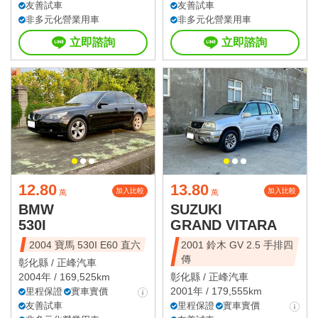
友善試車
友善試車
非多元化營業用車
非多元化營業用車
立即諮詢
立即諮詢
12.80
13.80
加入比較
加入比較
萬
萬
BMW
SUZUKI
530I
GRAND VITARA
2004 寶馬 530I E60 直六
2001 鈴木 GV 2.5 手排四
傳
彰化縣 /
正峰汽車
2004年 / 169,525km
彰化縣 /
正峰汽車
2001年 / 179,555km
里程保證
實車實價
友善試車
里程保證
實車實價