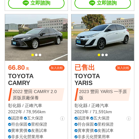
立即諮詢
立即諮詢
66.80
已售出
加入比較
加入比較
萬
TOYOTA
TOYOTA
CAMRY
YARIS
2022 豐田 CAMRY 2.0
2023 豐田 YARIS 一手原
原版原廠保養
版
彰化縣 /
正峰汽車
彰化縣 /
正峰汽車
2022年 / 78,956km
2023年 / 71,591km
認證車
五大保證
認證車
五大保證
符合保固
里程保證
符合保固
里程保證
實車實價
友善試車
實車實價
友善試車
非多元化營業用車
非多元化營業用車