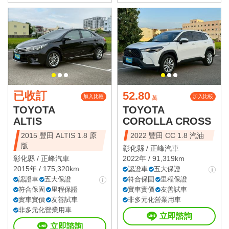
已收訂
52.80
加入比較
加入比較
萬
TOYOTA
TOYOTA
ALTIS
COROLLA CROSS
2015 豐田 ALTIS 1.8 原
2022 豐田 CC 1.8 汽油
版
彰化縣 /
正峰汽車
彰化縣 /
正峰汽車
2022年 / 91,319km
2015年 / 175,320km
認證車
五大保證
認證車
五大保證
符合保固
里程保證
符合保固
里程保證
實車實價
友善試車
實車實價
友善試車
非多元化營業用車
非多元化營業用車
立即諮詢
立即諮詢