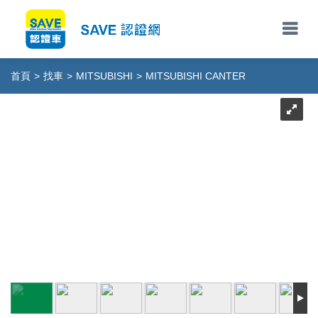
首頁
>
找車
>
MITSUBISHI
>
MITSUBISHI CANTER