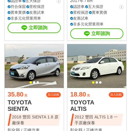
2017年 / km
認證車
五大保證
符合保固
里程保證
認證車
五大保證
實車實價
友善試車
里程保證
實車實價
非多元化營業用車
友善試車
非多元化營業用車
立即諮詢
立即諮詢
35.80
18.80
加入比較
加入比較
萬
萬
TOYOTA
TOYOTA
SIENTA
ALTIS
2018 豐田 SIENTA 1.8 原
2012 豐田 ALTIS 1.8 一
廠保養
手原廠保養
彰化縣 /
正峰汽車
彰化縣 /
正峰汽車