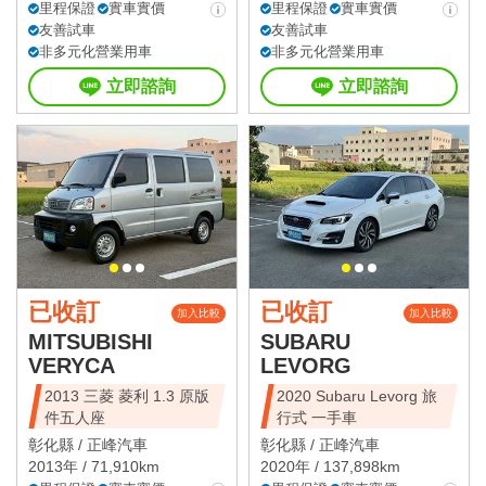
里程保證
實車實價
里程保證
實車實價
友善試車
友善試車
非多元化營業用車
非多元化營業用車
立即諮詢
立即諮詢
已收訂
已收訂
加入比較
加入比較
MITSUBISHI
SUBARU
VERYCA
LEVORG
2013 三菱 菱利 1.3 原版
2020 Subaru Levorg 旅
件五人座
行式 一手車
彰化縣 /
正峰汽車
彰化縣 /
正峰汽車
2013年 / 71,910km
2020年 / 137,898km