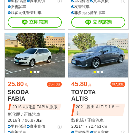
里程保證
實車實價
里程保證
實車實價
友善試車
友善試車
非多元化營業用車
非多元化營業用車
立即諮詢
立即諮詢
25.80
45.80
加入比較
加入比較
萬
萬
SKODA
TOYOTA
FABIA
ALTIS
2016 司柯達 FABIA 原版
2021 豐田 ALTIS 1.8 一
手
彰化縣 /
正峰汽車
2016年 / 96,873km
彰化縣 /
正峰汽車
2021年 / 72,461km
里程保證
實車實價
友善試車
里程保證
實車實價