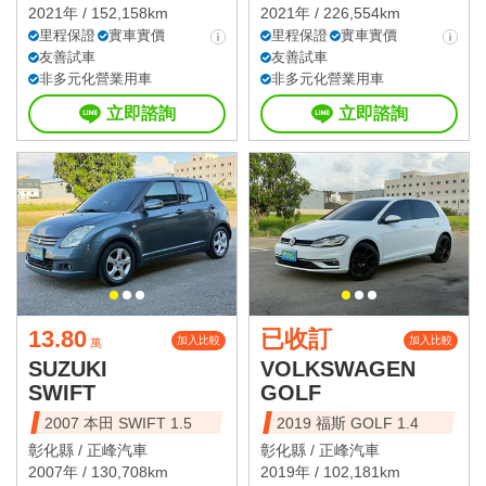
2021年 / 152,158km
2021年 / 226,554km
里程保證
實車實價
里程保證
實車實價
友善試車
友善試車
非多元化營業用車
非多元化營業用車
立即諮詢
立即諮詢
13.80
已收訂
加入比較
加入比較
萬
SUZUKI
VOLKSWAGEN
SWIFT
GOLF
2007 本田 SWIFT 1.5
2019 福斯 GOLF 1.4
彰化縣 /
正峰汽車
彰化縣 /
正峰汽車
2007年 / 130,708km
2019年 / 102,181km