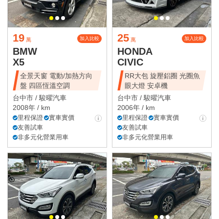
19
25
加入比較
加入比較
萬
萬
BMW
HONDA
X5
CIVIC
全景天窗 電動/加熱方向
RR大包 旋壓鋁圈 光圈魚
盤 四區恆溫空調
眼大燈 安卓機
台中市 /
駿曜汽車
台中市 /
駿曜汽車
2008年 / km
2006年 / km
里程保證
實車實價
里程保證
實車實價
友善試車
友善試車
非多元化營業用車
非多元化營業用車