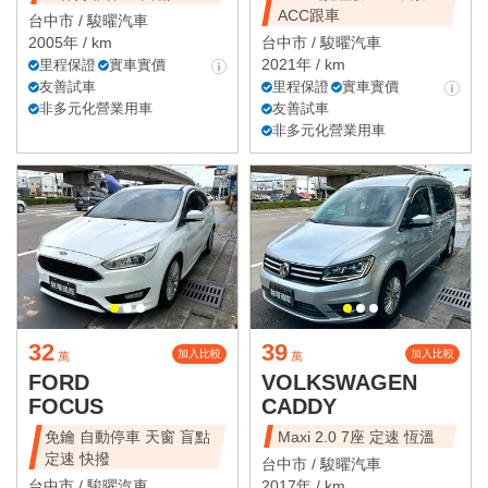
ACC跟車
台中市 /
駿曜汽車
2005年 / km
台中市 /
駿曜汽車
2021年 / km
里程保證
實車實價
友善試車
里程保證
實車實價
非多元化營業用車
友善試車
非多元化營業用車
32
39
加入比較
加入比較
萬
萬
FORD
VOLKSWAGEN
FOCUS
CADDY
免鑰 自動停車 天窗 盲點
Maxi 2.0 7座 定速 恆溫
定速 快撥
台中市 /
駿曜汽車
台中市 /
駿曜汽車
2017年 / km