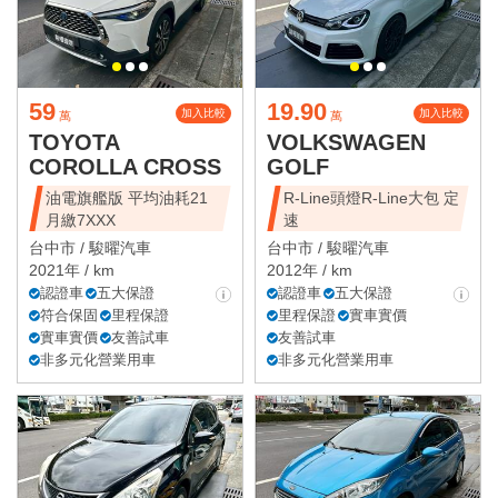
59
19.90
加入比較
加入比較
萬
萬
TOYOTA
VOLKSWAGEN
COROLLA CROSS
GOLF
油電旗艦版 平均油耗21
R-Line頭燈R-Line大包 定
月繳7XXX
速
台中市 /
駿曜汽車
台中市 /
駿曜汽車
2021年 / km
2012年 / km
認證車
五大保證
認證車
五大保證
符合保固
里程保證
里程保證
實車實價
實車實價
友善試車
友善試車
非多元化營業用車
非多元化營業用車