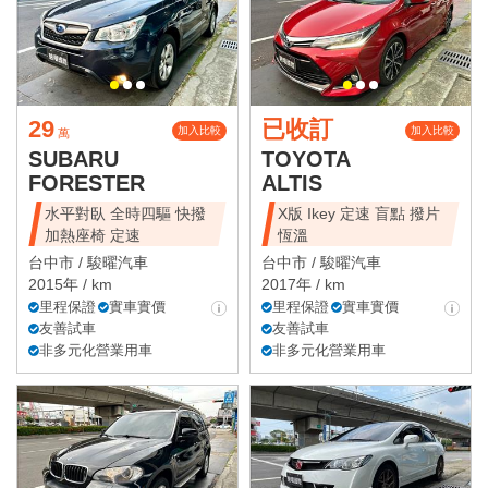
29
已收訂
加入比較
加入比較
萬
SUBARU
TOYOTA
FORESTER
ALTIS
水平對臥 全時四驅 快撥
X版 Ikey 定速 盲點 撥片
加熱座椅 定速
恆溫
台中市 /
駿曜汽車
台中市 /
駿曜汽車
2015年 / km
2017年 / km
里程保證
實車實價
里程保證
實車實價
友善試車
友善試車
非多元化營業用車
非多元化營業用車