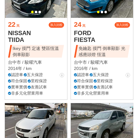
22
24
加入比較
加入比較
萬
萬
NISSAN
FORD
TIIDA
FIESTA
Ikey 摸門 定速 雙區恆溫
免鑰匙 摸門 倒車顯影 光
倒車顯影
感應頭燈 恆溫
台中市 /
駿曜汽車
台中市 /
駿曜汽車
2014年 / km
2016年 / km
認證車
五大保證
認證車
五大保證
符合保固
里程保證
符合保固
里程保證
實車實價
友善試車
實車實價
友善試車
非多元化營業用車
非多元化營業用車