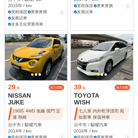
2015年 / km
里程保證
實車實價
里程保證
實車實價
友善試車
友善試車
非多元化營業用車
29
39
加入比較
加入比較
萬
萬
NISSAN
TOYOTA
JUKE
WISH
190匹 4WD 免鑰 摸門 定
七人座 內外乾淨漂亮 宛
速 熱椅
如新車 保值神車
台中市 /
駿曜汽車
台中市 /
駿曜汽車
2014年 / km
2016年 / km
里程保證
實車實價
里程保證
實車實價