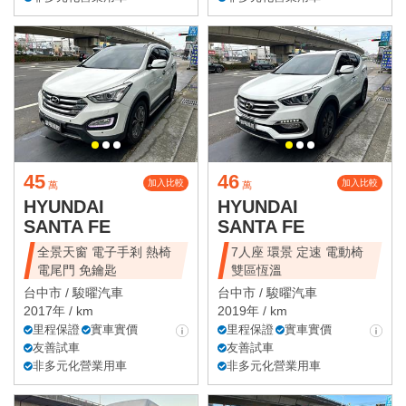
45
46
加入比較
加入比較
萬
萬
HYUNDAI
HYUNDAI
SANTA FE
SANTA FE
全景天窗 電子手剎 熱椅
7人座 環景 定速 電動椅
電尾門 免鑰匙
雙區恆溫
台中市 /
駿曜汽車
台中市 /
駿曜汽車
2017年 / km
2019年 / km
里程保證
實車實價
里程保證
實車實價
友善試車
友善試車
非多元化營業用車
非多元化營業用車