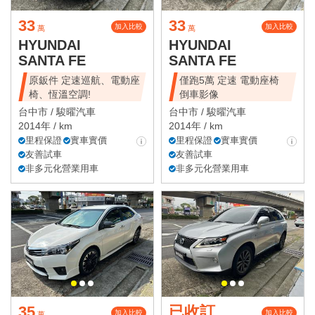
33
33
加入比較
加入比較
萬
萬
HYUNDAI
HYUNDAI
SANTA FE
SANTA FE
原鈑件 定速巡航、電動座
僅跑5萬 定速 電動座椅
椅、恆溫空調!
倒車影像
台中市 /
駿曜汽車
台中市 /
駿曜汽車
2014年 / km
2014年 / km
里程保證
實車實價
里程保證
實車實價
友善試車
友善試車
非多元化營業用車
非多元化營業用車
35
已收訂
加入比較
加入比較
萬