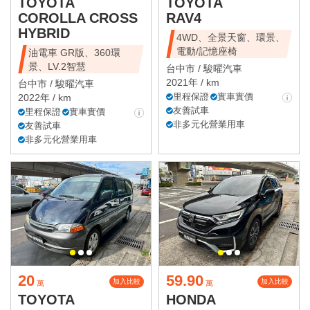
TOYOTA
TOYOTA
COROLLA CROSS
RAV4
HYBRID
4WD、全景天窗、環景、
電動/記憶座椅
油電車 GR版、360環
景、LV.2智慧
台中市 /
駿曜汽車
2021年 / km
台中市 /
駿曜汽車
里程保證
實車實價
2022年 / km
友善試車
里程保證
實車實價
非多元化營業用車
友善試車
非多元化營業用車
20
59.90
加入比較
加入比較
萬
萬
TOYOTA
HONDA