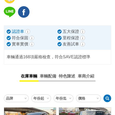
認證車
五大保證
符合保固
里程保證
實車實價
友善試車
車輛通過168項嚴格檢查，符合SAVE認證標準
在庫車輛
車輛配備
特色陳述
車商介紹