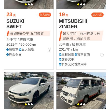
23
19
加入比較
加入比較
萬
萬
SUZUKI
MITSUBISHI
SWIFT
ZINGER
僅跑6萬公里 五門掀背
超大空間，商用首選，家
庭兩用，穩定可靠
台中市 /
駿曜汽車
2011年 / 60,000km
台中市 /
駿曜汽車
2017年 / km
認證車
五大保證
符合保固
里程保證
實車實價
友善試車
非多元化營業用車