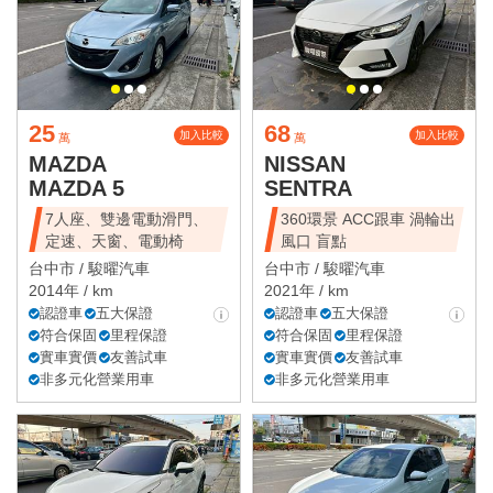
25
68
加入比較
加入比較
萬
萬
MAZDA
NISSAN
MAZDA 5
SENTRA
7人座、雙邊電動滑門、
360環景 ACC跟車 渦輪出
定速、天窗、電動椅
風口 盲點
台中市 /
駿曜汽車
台中市 /
駿曜汽車
2014年 / km
2021年 / km
認證車
五大保證
認證車
五大保證
符合保固
里程保證
符合保固
里程保證
實車實價
友善試車
實車實價
友善試車
非多元化營業用車
非多元化營業用車