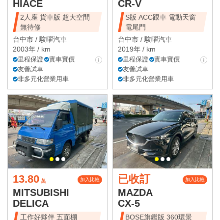
HIACE
CR-V
2人座 貨車版 超大空間
S版 ACC跟車 電動天窗
無待修
電尾門
台中市 /
駿曜汽車
台中市 /
駿曜汽車
2003年 / km
2019年 / km
里程保證
實車實價
里程保證
實車實價
友善試車
友善試車
非多元化營業用車
非多元化營業用車
13.80
已收訂
加入比較
加入比較
萬
MITSUBISHI
MAZDA
DELICA
CX-5
工作好夥伴 五面棚
BOSE旗鑑版 360環景