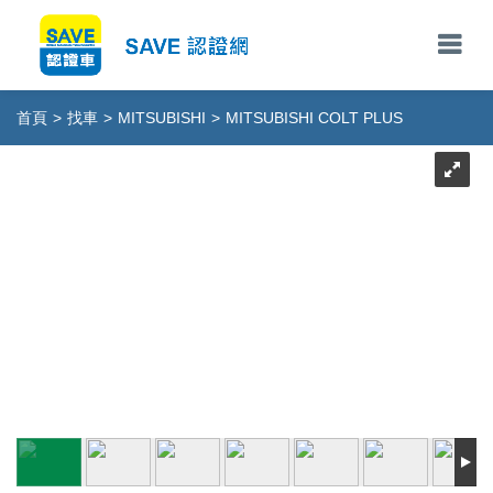
首頁
>
找車
>
MITSUBISHI
>
MITSUBISHI COLT PLUS