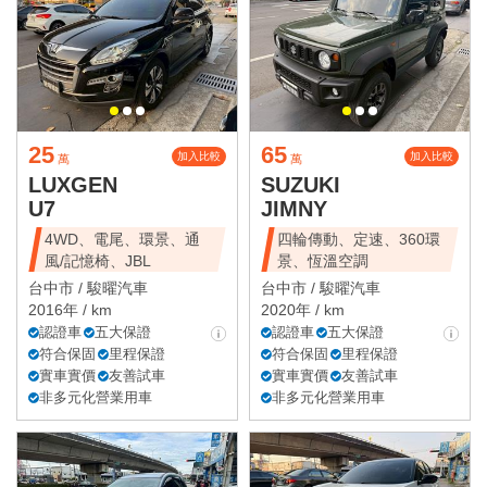
25
65
加入比較
加入比較
萬
萬
LUXGEN
SUZUKI
U7
JIMNY
4WD、電尾、環景、通
四輪傳動、定速、360環
風/記憶椅、JBL
景、恆溫空調
台中市 /
駿曜汽車
台中市 /
駿曜汽車
2016年 / km
2020年 / km
認證車
五大保證
認證車
五大保證
符合保固
里程保證
符合保固
里程保證
實車實價
友善試車
實車實價
友善試車
非多元化營業用車
非多元化營業用車