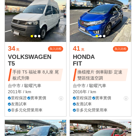
34
41
加入比較
加入比較
萬
萬
VOLKSWAGEN
HONDA
T5
FIT
手排 T5 福祉車 8人座 尾
換檔撥片 倒車顯影 定速
板式升降
雙區恆溫空調
台中市 /
駿曜汽車
台中市 /
駿曜汽車
2011年 / km
2016年 / km
里程保證
實車實價
里程保證
實車實價
友善試車
友善試車
非多元化營業用車
非多元化營業用車