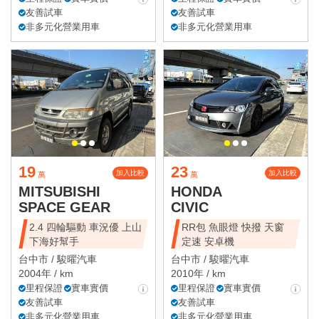
友善試車
友善試車
非多元化營業用車
非多元化營業用車
19
23
加入比較
加入比較
萬
萬
MITSUBISHI
HONDA
SPACE GEAR
CIVIC
2.4 四輪驅動 車況優 上山
RR包 魚眼燈 快撥 天窗
下海好幫手
定速 安卓機
台中市 /
駿曜汽車
台中市 /
駿曜汽車
2004年 / km
2010年 / km
里程保證
實車實價
里程保證
實車實價
友善試車
友善試車
非多元化營業用車
非多元化營業用車