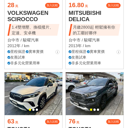
28
16.80
加入比較
加入比較
萬
萬
VOLKSWAGEN
MITSUBISHI
SCIROCCO
DELICA
1.4雙增壓、換檔撥片、
月繳2800起 輕鬆擁有你
定速、安卓機
的工啜好夥伴
台中市 /
駿曜汽車
台中市 /
駿曜汽車
2012年 / km
2013年 / km
里程保證
實車實價
里程保證
實車實價
友善試車
友善試車
非多元化營業用車
非多元化營業用車
63
76
加入比較
加入比較
萬
萬