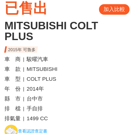
已售出
加入比較
MITSUBISHI COLT
PLUS
2015年 可魯多
車 商
駿曜汽車
|
車 款
MITSUBISHI
|
車 型
COLT PLUS
|
年 份
2014年
|
縣 市
台中市
|
排 檔
手自排
|
排氣量
1499 CC
|
查看認證查定書