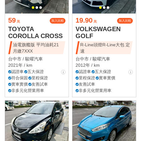
59
19.90
加入比較
加入比較
萬
萬
TOYOTA
VOLKSWAGEN
COROLLA CROSS
GOLF
油電旗艦版 平均油耗21
R-Line頭燈R-Line大包 定
月繳7XXX
速
台中市 /
駿曜汽車
台中市 /
駿曜汽車
2021年 / km
2012年 / km
認證車
五大保證
認證車
五大保證
符合保固
里程保證
里程保證
實車實價
實車實價
友善試車
友善試車
非多元化營業用車
非多元化營業用車