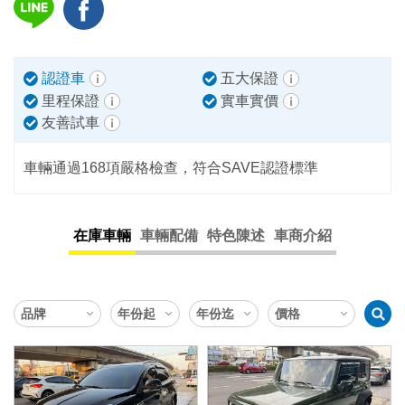
認證車
五大保證
里程保證
實車實價
友善試車
車輛通過168項嚴格檢查，符合SAVE認證標準
在庫車輛
車輛配備
特色陳述
車商介紹