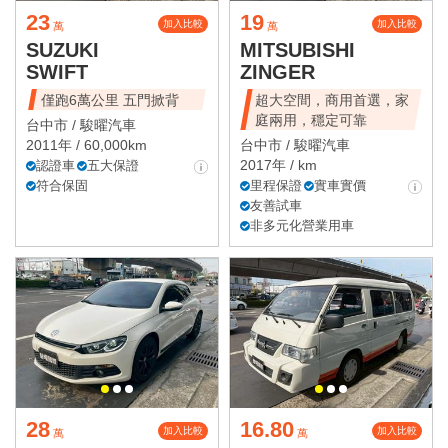
23
19
加入比較
加入比較
萬
萬
SUZUKI
MITSUBISHI
SWIFT
ZINGER
僅跑6萬公里 五門掀背
超大空間，商用首選，家
庭兩用，穩定可靠
台中市 /
駿曜汽車
2011年 / 60,000km
台中市 /
駿曜汽車
2017年 / km
認證車
五大保證
符合保固
里程保證
實車實價
友善試車
非多元化營業用車
28
16.80
加入比較
加入比較
萬
萬