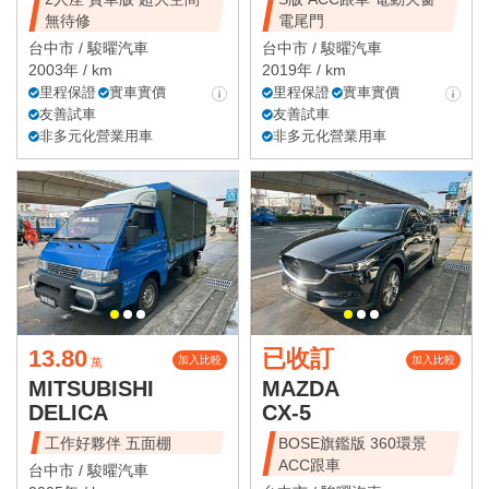
無待修
電尾門
台中市 /
駿曜汽車
台中市 /
駿曜汽車
2003年 / km
2019年 / km
里程保證
實車實價
里程保證
實車實價
友善試車
友善試車
非多元化營業用車
非多元化營業用車
13.80
已收訂
加入比較
加入比較
萬
MITSUBISHI
MAZDA
DELICA
CX-5
工作好夥伴 五面棚
BOSE旗鑑版 360環景
ACC跟車
台中市 /
駿曜汽車