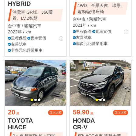
HYBRID
4WD、全景天窗、環景、
電動/記憶座椅
油電車 GR版、360環
景、LV.2智慧
台中市 /
駿曜汽車
2021年 / km
台中市 /
駿曜汽車
里程保證
實車實價
2022年 / km
友善試車
里程保證
實車實價
非多元化營業用車
友善試車
非多元化營業用車
20
59.90
加入比較
加入比較
萬
萬
TOYOTA
HONDA
HIACE
CR-V
2人座 貨車版 超大空間
S版 ACC跟車 電動天窗