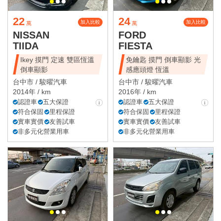
22
24
加入比較
加入比較
萬
萬
NISSAN
FORD
TIIDA
FIESTA
Ikey 摸門 定速 雙區恆溫
免鑰匙 摸門 倒車顯影 光
倒車顯影
感應頭燈 恆溫
台中市 /
駿曜汽車
台中市 /
駿曜汽車
2014年 / km
2016年 / km
認證車
五大保證
認證車
五大保證
符合保固
里程保證
符合保固
里程保證
實車實價
友善試車
實車實價
友善試車
非多元化營業用車
非多元化營業用車