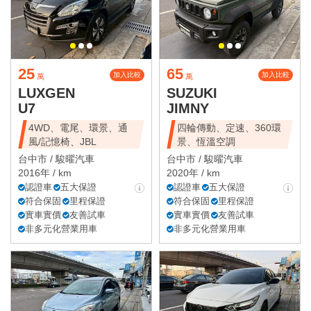
25
65
加入比較
加入比較
萬
萬
LUXGEN
SUZUKI
U7
JIMNY
4WD、電尾、環景、通
四輪傳動、定速、360環
風/記憶椅、JBL
景、恆溫空調
台中市 /
駿曜汽車
台中市 /
駿曜汽車
2016年 / km
2020年 / km
認證車
五大保證
認證車
五大保證
符合保固
里程保證
符合保固
里程保證
實車實價
友善試車
實車實價
友善試車
非多元化營業用車
非多元化營業用車