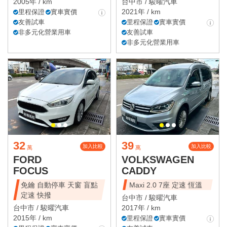
2005年 / km
台中市 /
駿曜汽車
2021年 / km
里程保證
實車實價
友善試車
里程保證
實車實價
非多元化營業用車
友善試車
非多元化營業用車
32
39
加入比較
加入比較
萬
萬
FORD
VOLKSWAGEN
FOCUS
CADDY
免鑰 自動停車 天窗 盲點
Maxi 2.0 7座 定速 恆溫
定速 快撥
台中市 /
駿曜汽車
台中市 /
駿曜汽車
2017年 / km
2015年 / km
里程保證
實車實價