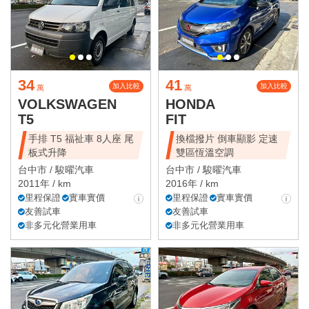
34
41
加入比較
加入比較
萬
萬
VOLKSWAGEN
HONDA
T5
FIT
手排 T5 福祉車 8人座 尾
換檔撥片 倒車顯影 定速
板式升降
雙區恆溫空調
台中市 /
駿曜汽車
台中市 /
駿曜汽車
2011年 / km
2016年 / km
里程保證
實車實價
里程保證
實車實價
友善試車
友善試車
非多元化營業用車
非多元化營業用車