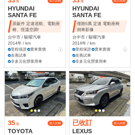
33
33
加入比較
加入比較
萬
萬
HYUNDAI
HYUNDAI
SANTA FE
SANTA FE
原鈑件 定速巡航、電動座
僅跑5萬 定速 電動座椅
椅、恆溫空調!
倒車影像
台中市 /
駿曜汽車
台中市 /
駿曜汽車
2014年 / km
2014年 / km
里程保證
實車實價
里程保證
實車實價
友善試車
友善試車
非多元化營業用車
非多元化營業用車
35
已收訂
加入比較
加入比較
萬
TOYOTA
LEXUS