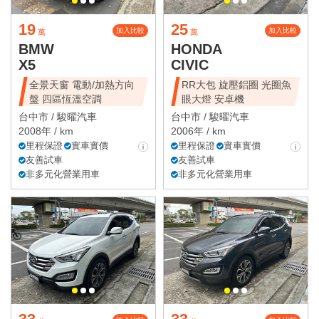
19
25
加入比較
加入比較
萬
萬
BMW
HONDA
X5
CIVIC
全景天窗 電動/加熱方向
RR大包 旋壓鋁圈 光圈魚
盤 四區恆溫空調
眼大燈 安卓機
台中市 /
駿曜汽車
台中市 /
駿曜汽車
2008年 / km
2006年 / km
里程保證
實車實價
里程保證
實車實價
友善試車
友善試車
非多元化營業用車
非多元化營業用車