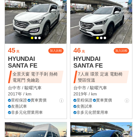
45
46
加入比較
加入比較
萬
萬
HYUNDAI
HYUNDAI
SANTA FE
SANTA FE
全景天窗 電子手剎 熱椅
7人座 環景 定速 電動椅
電尾門 免鑰匙
雙區恆溫
台中市 /
駿曜汽車
台中市 /
駿曜汽車
2017年 / km
2019年 / km
里程保證
實車實價
里程保證
實車實價
友善試車
友善試車
非多元化營業用車
非多元化營業用車