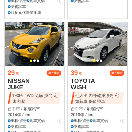
里程保證
實車實價
友善試車
友善試車
非多元化營業用車
29
39
加入比較
加入比較
萬
萬
NISSAN
TOYOTA
JUKE
WISH
190匹 4WD 免鑰 摸門 定
七人座 內外乾淨漂亮 宛
速 熱椅
如新車 保值神車
台中市 /
駿曜汽車
台中市 /
駿曜汽車
2014年 / km
2016年 / km
里程保證
實車實價
里程保證
實車實價
友善試車
友善試車