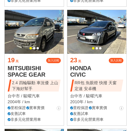
非多元化營業用車
非多元化營業用車
19
23
加入比較
加入比較
萬
萬
MITSUBISHI
HONDA
SPACE GEAR
CIVIC
2.4 四輪驅動 車況優 上山
RR包 魚眼燈 快撥 天窗
下海好幫手
定速 安卓機
台中市 /
駿曜汽車
台中市 /
駿曜汽車
2004年 / km
2010年 / km
里程保證
實車實價
里程保證
實車實價
友善試車
友善試車
非多元化營業用車
非多元化營業用車