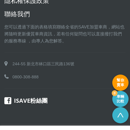
隱私權保護政策
聯絡我們
您可以透過下面的表格填寫聯絡全省的SAVE加盟車商，網站也
將隨時更新優質車商資訊，若有任何疑問也可以直接撥打我們
的服務專線 ，由專人為您解答。
244-55 新北市林口區三民路136號
0800-308-888
幫你
賣車
0
車輛
ISAVE粉絲團
比較