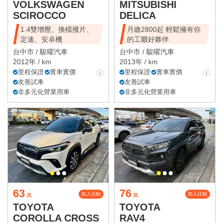
VOLKSWAGEN
MITSUBISHI
SCIROCCO
DELICA
1.4雙增壓、換檔撥片、
月繳2800起 輕鬆擁有你
定速、安卓機
的工啜好夥伴
台中市 /
駿曜汽車
台中市 /
駿曜汽車
2012年 / km
2013年 / km
里程保證
實車實價
里程保證
實車實價
友善試車
友善試車
非多元化營業用車
非多元化營業用車
63
76
加入比較
加入比較
萬
萬
TOYOTA
TOYOTA
COROLLA CROSS
RAV4