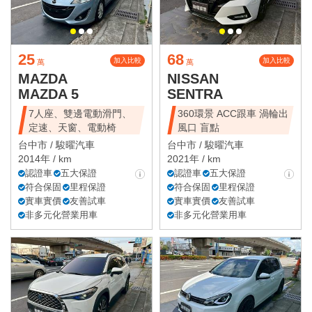
25
68
加入比較
加入比較
萬
萬
MAZDA
NISSAN
MAZDA 5
SENTRA
7人座、雙邊電動滑門、
360環景 ACC跟車 渦輪出
定速、天窗、電動椅
風口 盲點
台中市 /
駿曜汽車
台中市 /
駿曜汽車
2014年 / km
2021年 / km
認證車
五大保證
認證車
五大保證
符合保固
里程保證
符合保固
里程保證
實車實價
友善試車
實車實價
友善試車
非多元化營業用車
非多元化營業用車