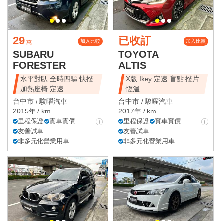
29
已收訂
加入比較
加入比較
萬
SUBARU
TOYOTA
FORESTER
ALTIS
水平對臥 全時四驅 快撥
X版 Ikey 定速 盲點 撥片
加熱座椅 定速
恆溫
台中市 /
駿曜汽車
台中市 /
駿曜汽車
2015年 / km
2017年 / km
里程保證
實車實價
里程保證
實車實價
友善試車
友善試車
非多元化營業用車
非多元化營業用車