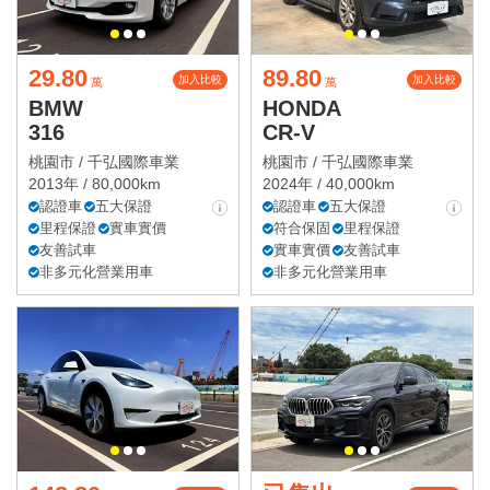
29.80
89.80
加入比較
加入比較
萬
萬
BMW
HONDA
316
CR-V
桃園市 /
千弘國際車業
桃園市 /
千弘國際車業
2013年 / 80,000km
2024年 / 40,000km
認證車
五大保證
認證車
五大保證
里程保證
實車實價
符合保固
里程保證
友善試車
實車實價
友善試車
非多元化營業用車
非多元化營業用車