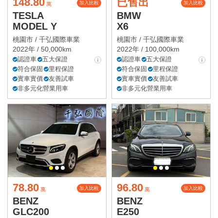
148.80
已售出
加入比較
加入比較
萬
TESLA
BMW
MODEL Y
X6
桃園市 /
千弘國際車業
桃園市 /
千弘國際車業
2022年 / 50,000km
2022年 / 100,000km
認證車
五大保證
認證車
五大保證
符合保固
里程保證
符合保固
里程保證
實車實價
友善試車
實車實價
友善試車
非多元化營業用車
非多元化營業用車
78.80
96.80
加入比較
加入比較
萬
萬
BENZ
BENZ
GLC200
E250