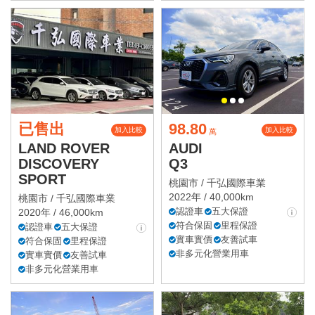
已售出
98.80
加入比較
加入比較
萬
LAND ROVER
AUDI
DISCOVERY
Q3
SPORT
桃園市 /
千弘國際車業
2022年 / 40,000km
桃園市 /
千弘國際車業
認證車
五大保證
2020年 / 46,000km
符合保固
里程保證
認證車
五大保證
實車實價
友善試車
符合保固
里程保證
非多元化營業用車
實車實價
友善試車
非多元化營業用車