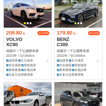
209.80
179.80
加入比較
加入比較
萬
萬
VOLVO
BENZ
XC90
C300
桃園市 /
千弘國際車業
桃園市 /
千弘國際車業
2023年 / 10,000km
2022年 / 50,000km
認證車
五大保證
認證車
五大保證
符合保固
里程保證
符合保固
里程保證
實車實價
友善試車
實車實價
友善試車
非多元化營業用車
非多元化營業用車