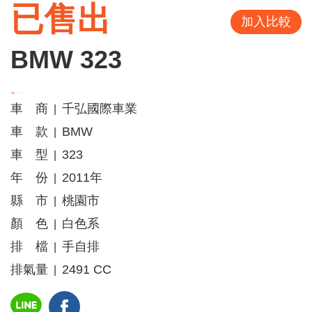
已售出
加入比較
BMW 323
車 商
千弘國際車業
|
車 款
BMW
|
車 型
323
|
年 份
2011年
|
縣 市
桃園市
|
顏 色
白色系
|
排 檔
手自排
|
排氣量
2491 CC
|