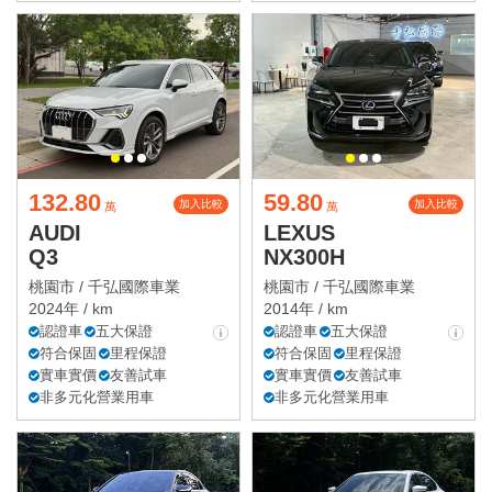
132.80
59.80
加入比較
加入比較
萬
萬
AUDI
LEXUS
Q3
NX300H
桃園市 /
千弘國際車業
桃園市 /
千弘國際車業
2024年 / km
2014年 / km
認證車
五大保證
認證車
五大保證
符合保固
里程保證
符合保固
里程保證
實車實價
友善試車
實車實價
友善試車
非多元化營業用車
非多元化營業用車