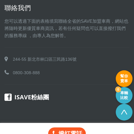
聯絡我們
您可以透過下面的表格填寫聯絡全省的SAVE加盟車商，網站也
將隨時更新優質車商資訊，若有任何疑問也可以直接撥打我們
的服務專線 ，由專人為您解答。
244-55 新北市林口區三民路136號
0800-308-888
幫你
賣車
0
車輛
ISAVE粉絲團
比較
撥打電話