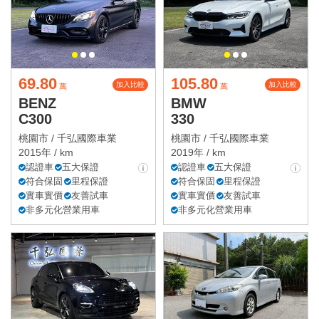
69.80
105.80
加入比較
加入比較
萬
萬
BENZ
BMW
C300
330
桃園市 /
千弘國際車業
桃園市 /
千弘國際車業
2015年 / km
2019年 / km
認證車
五大保證
認證車
五大保證
符合保固
里程保證
符合保固
里程保證
實車實價
友善試車
實車實價
友善試車
非多元化營業用車
非多元化營業用車