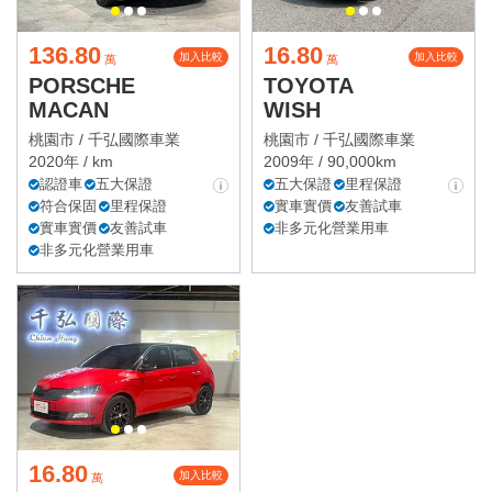
136.80
16.80
加入比較
加入比較
萬
萬
PORSCHE
TOYOTA
MACAN
WISH
桃園市 /
千弘國際車業
桃園市 /
千弘國際車業
2020年 / km
2009年 / 90,000km
認證車
五大保證
五大保證
里程保證
符合保固
里程保證
實車實價
友善試車
實車實價
友善試車
非多元化營業用車
非多元化營業用車
16.80
加入比較
萬