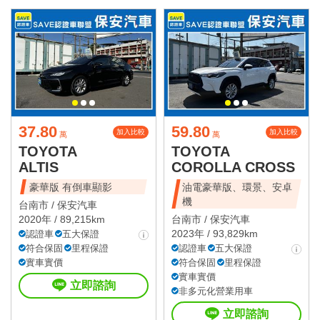
37.80
59.80
加入比較
加入比較
萬
萬
TOYOTA
TOYOTA
ALTIS
COROLLA CROSS
豪華版 有倒車顯影
油電豪華版、環景、安卓
機
台南市 /
保安汽車
2020年 / 89,215km
台南市 /
保安汽車
2023年 / 93,829km
認證車
五大保證
符合保固
里程保證
認證車
五大保證
實車實價
符合保固
里程保證
實車實價
立即諮詢
非多元化營業用車
立即諮詢