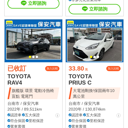
立即諮詢
立即諮詢
已收訂
33.80
加入比較
加入比較
萬
TOYOTA
TOYOTA
RAV4
PRIUS C
旗艦版 環景 電動冷熱椅
大電池剛換!保固兩年10
盲點 電尾門
萬公里
台南市 /
保安汽車
台南市 /
保安汽車
2022年 / 89,511km
2020年 / 130,874km
認證車
五大保證
認證車
五大保證
符合保固
里程保證
符合保固
里程保證
實車實價
實車實價