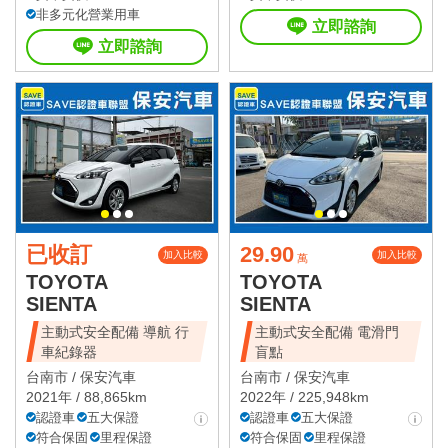
非多元化營業用車
立即諮詢
立即諮詢
已收訂
29.90
加入比較
加入比較
萬
TOYOTA
TOYOTA
SIENTA
SIENTA
主動式安全配備 導航 行
主動式安全配備 電滑門
車紀錄器
盲點
台南市 /
保安汽車
台南市 /
保安汽車
2021年 / 88,865km
2022年 / 225,948km
認證車
五大保證
認證車
五大保證
符合保固
里程保證
符合保固
里程保證