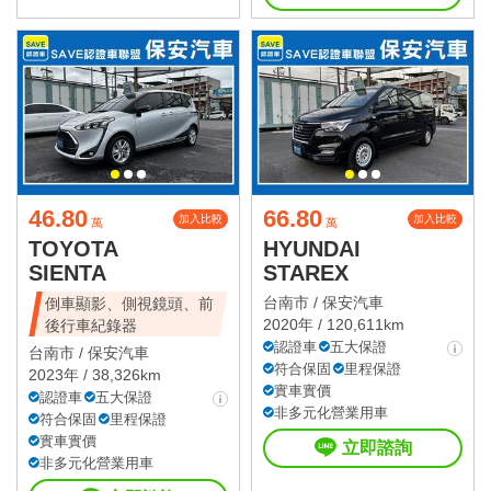
46.80
66.80
加入比較
加入比較
萬
萬
TOYOTA
HYUNDAI
SIENTA
STAREX
台南市 /
保安汽車
倒車顯影、側視鏡頭、前
2020年 / 120,611km
後行車紀錄器
認證車
五大保證
台南市 /
保安汽車
符合保固
里程保證
2023年 / 38,326km
實車實價
認證車
五大保證
非多元化營業用車
符合保固
里程保證
實車實價
立即諮詢
非多元化營業用車