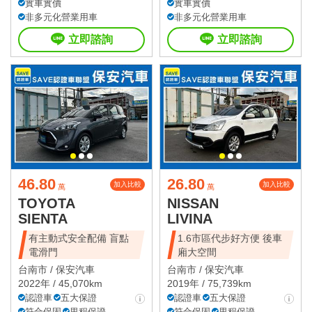
實車實價
實車實價
非多元化營業用車
非多元化營業用車
立即諮詢
立即諮詢
46.80
26.80
加入比較
加入比較
萬
萬
TOYOTA
NISSAN
SIENTA
LIVINA
有主動式安全配備 盲點
1.6市區代步好方便 後車
電滑門
廂大空間
台南市 /
保安汽車
台南市 /
保安汽車
2022年 / 45,070km
2019年 / 75,739km
認證車
五大保證
認證車
五大保證
符合保固
里程保證
符合保固
里程保證