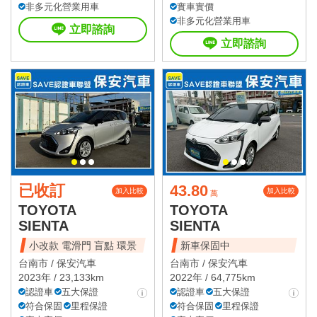
非多元化營業用車
實車實價
非多元化營業用車
立即諮詢
立即諮詢
已收訂
43.80
加入比較
加入比較
萬
TOYOTA
TOYOTA
SIENTA
SIENTA
小改款 電滑門 盲點 環景
新車保固中
台南市 /
保安汽車
台南市 /
保安汽車
2023年 / 23,133km
2022年 / 64,775km
認證車
五大保證
認證車
五大保證
符合保固
里程保證
符合保固
里程保證