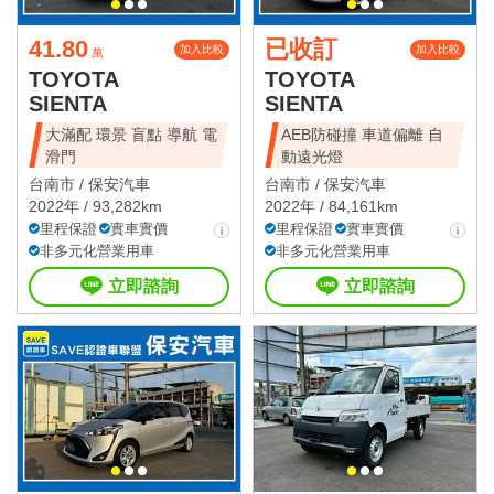
41.80
已收訂
加入比較
加入比較
萬
TOYOTA
TOYOTA
SIENTA
SIENTA
大滿配 環景 盲點 導航 電
AEB防碰撞 車道偏離 自
滑門
動遠光燈
台南市 /
保安汽車
台南市 /
保安汽車
2022年 / 93,282km
2022年 / 84,161km
里程保證
實車實價
里程保證
實車實價
非多元化營業用車
非多元化營業用車
立即諮詢
立即諮詢