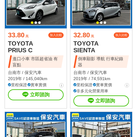
33.80
32.80
加入比較
加入比較
萬
萬
TOYOTA
TOYOTA
PRIUS C
SIENTA
進口小車 市區超省油 有
倒車顯影 導航 行車紀錄
盲點
器
台南市 /
保安汽車
台南市 /
保安汽車
2019年 / 145,040km
2019年 / 74,591km
里程保證
實車實價
里程保證
實車實價
非多元化營業用車
立即諮詢
立即諮詢