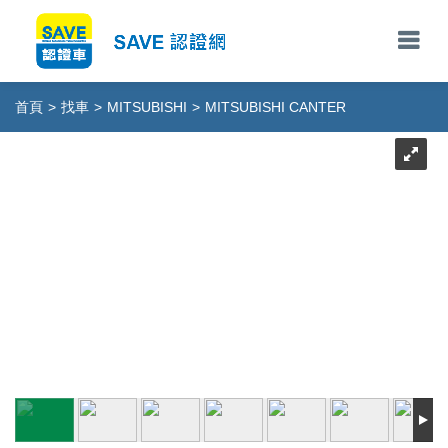
首頁
>
找車
>
MITSUBISHI
>
MITSUBISHI CANTER