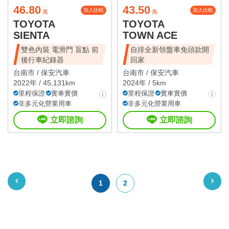
46.80
43.50
加入比較
加入比較
萬
萬
TOYOTA
TOYOTA
SIENTA
TOWN ACE
雙色內裝 電滑門 盲點 前
自排全新領盤車免頭款開
後行車紀錄器
回家
台南市 /
保安汽車
台南市 /
保安汽車
2022年 / 45,131km
2024年 / 5km
里程保證
實車實價
里程保證
實車實價
非多元化營業用車
非多元化營業用車
立即諮詢
立即諮詢
1
2