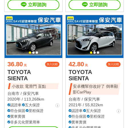
立即諮詢
立即諮詢
36.80
42.80
加入比較
加入比較
萬
萬
TOYOTA
TOYOTA
SIENTA
SIENTA
小改款 電滑門 盲點
安卓機幫你改好了 倒車顯
影CarPlay
台南市 /
保安汽車
2020年 / 113,268km
台南市 /
保安汽車
2021年 / 55,822km
認證車
五大保證
符合保固
里程保證
認證車
五大保證
實車實價
符合保固
里程保證
非多元化營業用車
實車實價
非多元化營業用車