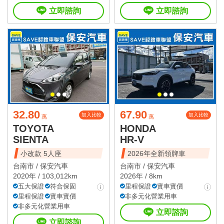
立即諮詢
立即諮詢
32.80
67.90
加入比較
加入比較
萬
萬
TOYOTA
HONDA
SIENTA
HR-V
小改款 5人座
2026年全新領牌車
台南市 /
保安汽車
台南市 /
保安汽車
2020年 / 103,012km
2026年 / 8km
五大保證
符合保固
里程保證
實車實價
里程保證
實車實價
非多元化營業用車
非多元化營業用車
立即諮詢
立即諮詢