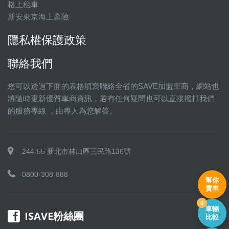
格上租車
新安東京海上產險
隱私權保護政策
聯絡我們
您可以透過下面的表格填寫聯絡全省的SAVE加盟車商，網站也
將隨時更新優質車商資訊，若有任何疑問也可以直接撥打我們
的服務專線 ，由專人為您解答。
244-55 新北市林口區三民路136號
0800-308-888
幫你
賣車
0
車輛
ISAVE粉絲團
比較