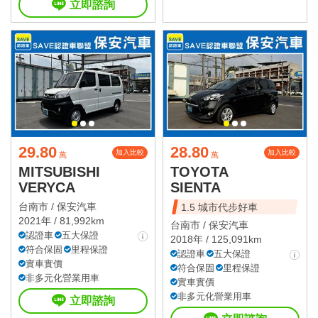
立即諮詢
29.80
28.80
加入比較
加入比較
萬
萬
MITSUBISHI
TOYOTA
VERYCA
SIENTA
台南市 /
保安汽車
1.5 城市代步好車
2021年 / 81,992km
台南市 /
保安汽車
認證車
五大保證
2018年 / 125,091km
符合保固
里程保證
認證車
五大保證
實車實價
符合保固
里程保證
非多元化營業用車
實車實價
非多元化營業用車
立即諮詢