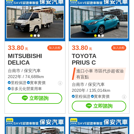
33.80
33.80
加入比較
加入比較
萬
萬
MITSUBISHI
TOYOTA
DELICA
PRIUS C
台南市 /
保安汽車
進口小車 市區代步超省油
2022年 / 74,688km
有盲點
里程保證
實車實價
台南市 /
保安汽車
非多元化營業用車
2020年 / 135,014km
里程保證
實車實價
立即諮詢
立即諮詢