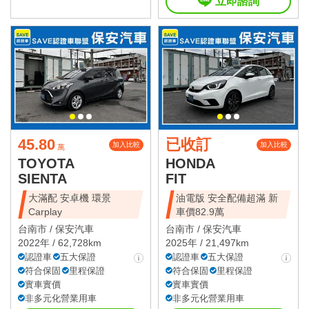
立即諮詢
45.80
已收訂
加入比較
加入比較
萬
TOYOTA
HONDA
SIENTA
FIT
大滿配 安卓機 環景
油電版 安全配備超滿 新
Carplay
車價82.9萬
台南市 /
保安汽車
台南市 /
保安汽車
2022年 / 62,728km
2025年 / 21,497km
認證車
五大保證
認證車
五大保證
符合保固
里程保證
符合保固
里程保證
實車實價
實車實價
非多元化營業用車
非多元化營業用車