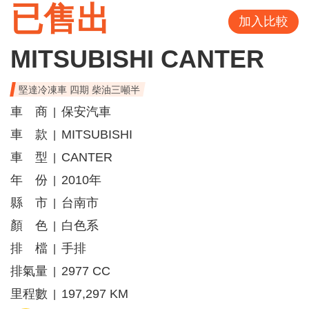
已售出
加入比較
MITSUBISHI CANTER
堅達冷凍車 四期 柴油三噸半
車 商
保安汽車
|
車 款
MITSUBISHI
|
車 型
CANTER
|
年 份
2010年
|
縣 市
台南市
|
顏 色
白色系
|
排 檔
手排
|
排氣量
2977 CC
|
里程數
197,297 KM
|