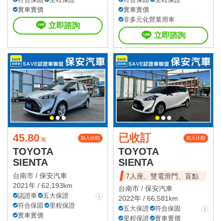
實車實價
實車實價
非多元化營業用車
立即諮詢
立即諮詢
45.80
已收訂
加入比較
加入比較
萬
TOYOTA
TOYOTA
SIENTA
SIENTA
台南市 /
保安汽車
7人座、雙電滑門、盲點
2021年 / 62,193km
台南市 /
保安汽車
認證車
五大保證
2022年 / 66,581km
符合保固
里程保證
五大保證
符合保固
實車實價
里程保證
實車實價