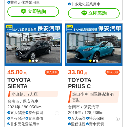
非多元化營業用車
非多元化營業用車
立即諮詢
立即諮詢
45.80
33.80
加入比較
加入比較
萬
萬
TOYOTA
TOYOTA
SIENTA
PRIUS C
小改款、7人座
進口小車 市區超省油 有
盲點
台南市 /
保安汽車
2021年 / 86,056km
台南市 /
保安汽車
2019年 / 128,236km
五大保證
符合保固
里程保證
實車實價
五大保證
符合保固
非多元化營業用車
里程保證
實車實價