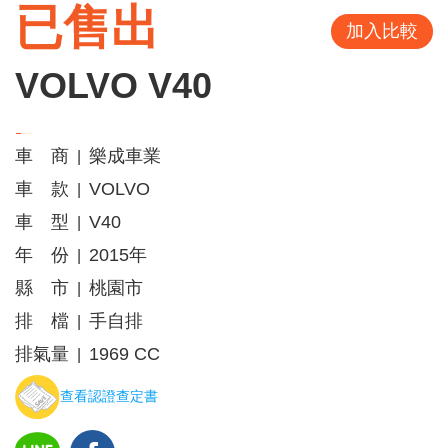
已售出
加入比較
VOLVO V40
車 商
樂成車業
|
車 款
VOLVO
|
車 型
V40
|
年 份
2015年
|
縣 市
桃園市
|
排 檔
手自排
|
排氣量
1969 CC
|
查看認證查定書