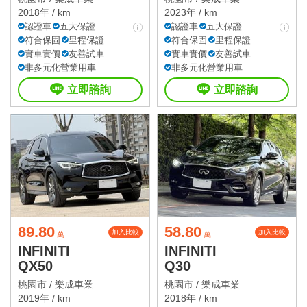
2018年 / km
2023年 / km
認證車
五大保證
認證車
五大保證
符合保固
里程保證
符合保固
里程保證
實車實價
友善試車
實車實價
友善試車
非多元化營業用車
非多元化營業用車
立即諮詢
立即諮詢
89.80
58.80
加入比較
加入比較
萬
萬
INFINITI
INFINITI
QX50
Q30
桃園市 /
樂成車業
桃園市 /
樂成車業
2019年 / km
2018年 / km