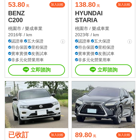
53.80
138.80
加入比較
加入比較
萬
萬
BENZ
HYUNDAI
C200
STARIA
桃園市 /
樂成車業
桃園市 /
樂成車業
2016年 / km
2023年 / km
認證車
五大保證
認證車
五大保證
符合保固
里程保證
符合保固
里程保證
實車實價
友善試車
實車實價
友善試車
非多元化營業用車
非多元化營業用車
立即諮詢
立即諮詢
已收訂
89.80
加入比較
加入比較
萬