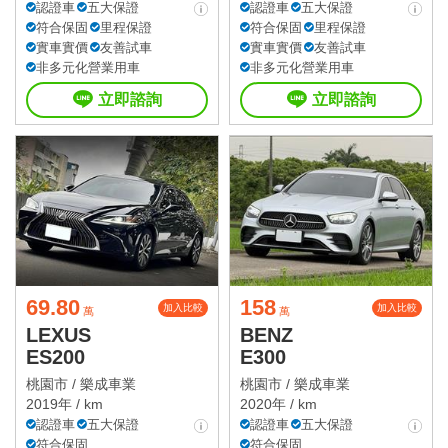
認證車
五大保證
認證車
五大保證
符合保固
里程保證
符合保固
里程保證
實車實價
友善試車
實車實價
友善試車
非多元化營業用車
非多元化營業用車
立即諮詢
立即諮詢
69.80
158
加入比較
加入比較
萬
萬
LEXUS
BENZ
ES200
E300
桃園市 /
樂成車業
桃園市 /
樂成車業
2019年 / km
2020年 / km
認證車
五大保證
認證車
五大保證
符合保固
符合保固