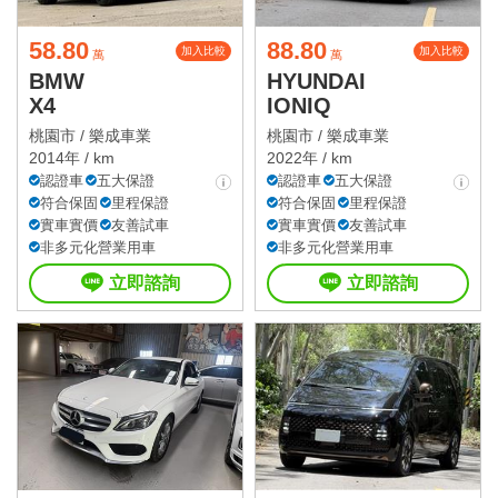
58.80
88.80
加入比較
加入比較
萬
萬
BMW
HYUNDAI
X4
IONIQ
桃園市 /
樂成車業
桃園市 /
樂成車業
2014年 / km
2022年 / km
認證車
五大保證
認證車
五大保證
符合保固
里程保證
符合保固
里程保證
實車實價
友善試車
實車實價
友善試車
非多元化營業用車
非多元化營業用車
立即諮詢
立即諮詢