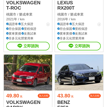
VOLKSWAGEN
LEXUS
T-ROC
RX200T
桃園市 /
樂成車業
桃園市 /
樂成車業
2021年 / km
2016年 / km
認證車
五大保證
認證車
五大保證
符合保固
里程保證
符合保固
里程保證
實車實價
友善試車
實車實價
友善試車
非多元化營業用車
非多元化營業用車
立即諮詢
立即諮詢
49.80
43.80
加入比較
加入比較
萬
萬
VOLKSWAGEN
BENZ