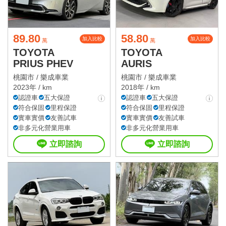
89.80
58.80
加入比較
加入比較
萬
萬
TOYOTA
TOYOTA
PRIUS PHEV
AURIS
桃園市 /
樂成車業
桃園市 /
樂成車業
2023年 / km
2018年 / km
認證車
五大保證
認證車
五大保證
符合保固
里程保證
符合保固
里程保證
實車實價
友善試車
實車實價
友善試車
非多元化營業用車
非多元化營業用車
立即諮詢
立即諮詢