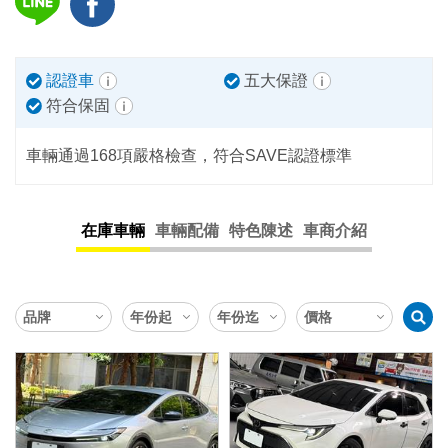
認證車
五大保證
符合保固
車輛通過168項嚴格檢查，符合SAVE認證標準
在庫車輛
車輛配備
特色陳述
車商介紹