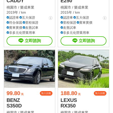
CADDY
E250
桃園市 /
樂成車業
桃園市 /
樂成車業
2019年 / km
2015年 / km
認證車
五大保證
認證車
五大保證
符合保固
里程保證
里程保證
實車實價
實車實價
友善試車
友善試車
非多元化營業用車
非多元化營業用車
立即諮詢
立即諮詢
99.80
188.80
加入比較
加入比較
萬
萬
BENZ
LEXUS
S350D
RX350
桃園市 /
樂成車業
桃園市 /
樂成車業