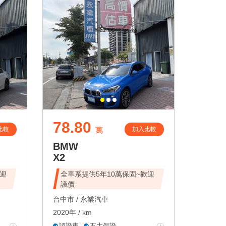
78.80
比較
加入比較
萬
BMW
X2
歡迎
全車系提供5年10萬保固~歡迎
議價
台中市 /
永業汽車
2020年 / km
認證車
五大保證