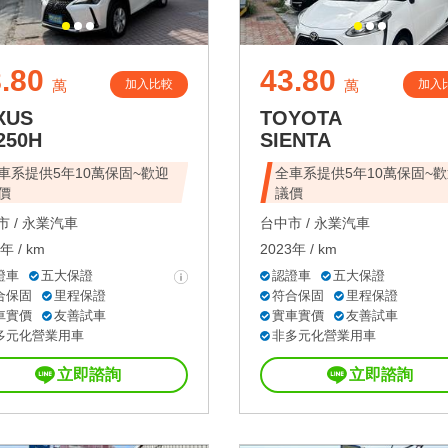
.80
43.80
加入比較
加入
萬
萬
XUS
TOYOTA
250H
SIENTA
車系提供5年10萬保固~歡迎
全車系提供5年10萬保固~
價
議價
 /
永業汽車
台中市 /
永業汽車
年 / km
2023年 / km
證車
五大保證
認證車
五大保證
合保固
里程保證
符合保固
里程保證
車實價
友善試車
實車實價
友善試車
多元化營業用車
非多元化營業用車
立即諮詢
立即諮詢