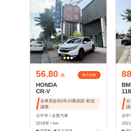
56.80
88
加入比較
萬
HONDA
B
CR-V
118
全車系提供5年10萬保固~歡迎
全
議價
議
台中市 /
永業汽車
台中市
2018年 / km
2021
認證車
五大保證
認