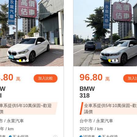
.80
96.80
加入比較
加入
萬
萬
MW
BMW
I
318
車系提供5年10萬保固~歡迎
全車系提供5年10萬保固~
價
議價
 /
永業汽車
台中市 /
永業汽車
年 / km
2021年 / km
證車
五大保證
認證車
五大保證