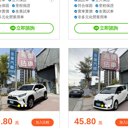
合保固
里程保證
符合保固
里程保證
車實價
友善試車
實車實價
友善試車
多元化營業用車
非多元化營業用車
立即諮詢
立即諮詢
.80
45.80
加入比較
加入
萬
萬