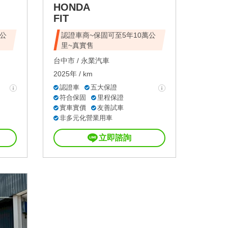
HONDA
FIT
萬公
認證車商~保固可至5年10萬公
里~真實售
台中市 /
永業汽車
2025年 / km
認證車
五大保證
符合保固
里程保證
實車實價
友善試車
非多元化營業用車
立即諮詢