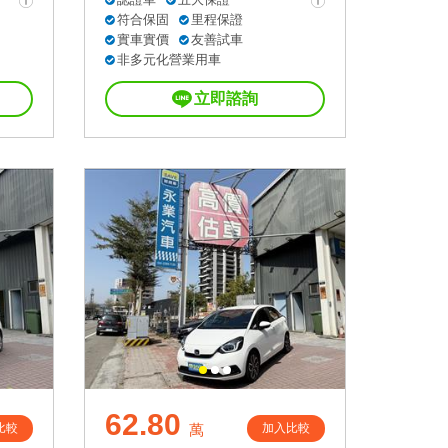
符合保固
里程保證
實車實價
友善試車
非多元化營業用車
立即諮詢
62.80
比較
加入比較
萬