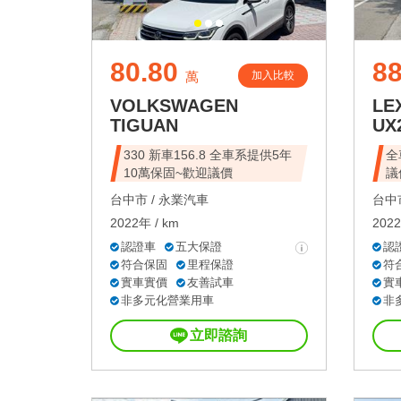
80.80
88
加入比較
萬
VOLKSWAGEN
LE
TIGUAN
UX
330 新車156.8 全車系提供5年
全
10萬保固~歡迎議價
議
台中市 /
永業汽車
台中市
2022年 / km
2022
認證車
五大保證
認
符合保固
里程保證
符
實車實價
友善試車
實
非多元化營業用車
非
立即諮詢