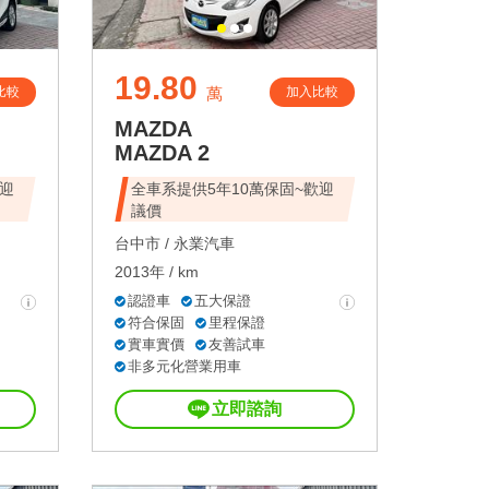
19.80
比較
加入比較
萬
MAZDA
MAZDA 2
歡迎
全車系提供5年10萬保固~歡迎
議價
台中市 /
永業汽車
2013年 / km
認證車
五大保證
符合保固
里程保證
實車實價
友善試車
非多元化營業用車
立即諮詢