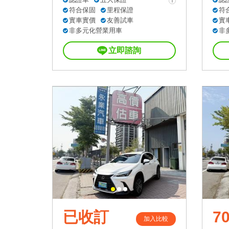
符合保固
里程保證
符
實車實價
友善試車
實
非多元化營業用車
非
立即諮詢
已收訂
70
加入比較