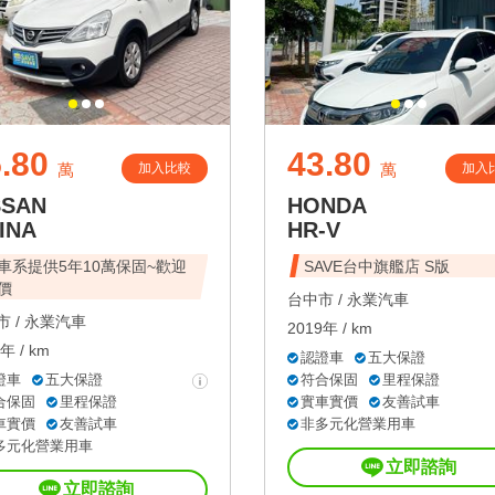
.80
43.80
加入比較
加入
萬
萬
SSAN
HONDA
INA
HR-V
車系提供5年10萬保固~歡迎
SAVE台中旗艦店 S版
價
台中市 /
永業汽車
 /
永業汽車
2019年 / km
年 / km
認證車
五大保證
證車
五大保證
符合保固
里程保證
合保固
里程保證
實車實價
友善試車
車實價
友善試車
非多元化營業用車
多元化營業用車
立即諮詢
立即諮詢