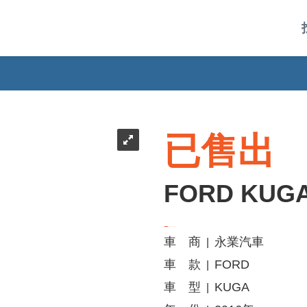
已售出
FORD KUG
車 商
永業汽車
|
車 款
FORD
|
車 型
KUGA
|