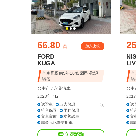
66.80
25
加入比較
萬
FORD
NI
KUGA
LIV
全車系提供5年10萬保固~歡迎
全
議價
議
台中市 /
永業汽車
台中市
2023年 / km
2017
認證車
五大保證
認
符合保固
里程保證
符
實車實價
友善試車
實
非多元化營業用車
非
立即諮詢