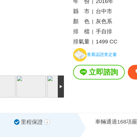
年 份
2016年
|
縣 市
台中市
|
顏 色
灰色系
|
排 檔
手自排
|
排氣量
1499 CC
|
查看認證查定書
立即諮詢
車輛通過168項
里程保證