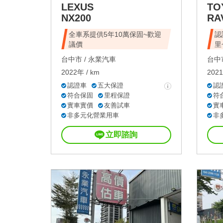
LEXUS
TO
NX200
RA
全車系提供5年10萬保固~歡迎
認
議價
里
台中市 /
永業汽車
台中市
2022年 / km
2021
認證車
五大保證
認
符合保固
里程保證
符
實車實價
友善試車
實
非多元化營業用車
非
立即諮詢