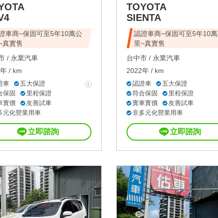
YOTA
TOYOTA
V4
SIENTA
證車商~保固可至5年10萬公
認證車商~保固可至5年10
~真實售
里~真實售
 /
永業汽車
台中市 /
永業汽車
年 / km
2022年 / km
證車
五大保證
認證車
五大保證
合保固
里程保證
符合保固
里程保證
車實價
友善試車
實車實價
友善試車
多元化營業用車
非多元化營業用車
立即諮詢
立即諮詢