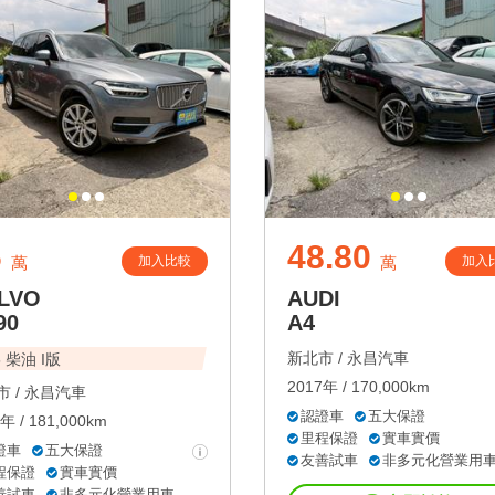
6
48.80
加入比較
加入
萬
萬
LVO
AUDI
90
A4
新北市 /
永昌汽車
5 柴油 I版
2017年 / 170,000km
 /
永昌汽車
認證車
五大保證
年 / 181,000km
里程保證
實車實價
證車
五大保證
友善試車
非多元化營業用
程保證
實車實價
善試車
非多元化營業用車