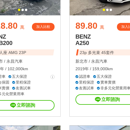
8.80
89.80
加入比較
加入
萬
萬
NZ
BENZ
B200
A250
人座 AMG 23P
23p 多光束 45套件
 /
永昌汽車
新北市 /
永昌汽車
年 / 102,000km
2019年 / 159,000km
證車
五大保證
認證車
五大保證
合保固
里程保證
里程保證
實車實價
車實價
友善試車
友善試車
非多元化營業用
多元化營業用車
立即諮詢
立即諮詢