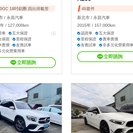
30GC 18吋鋁圈 四出排氣管
45套件
 /
永昌汽車
新北市 /
永昌汽車
年 / 127,000km
2015年 / 157,000km
證車
五大保證
認證車
五大保證
合保固
里程保證
里程保證
實車實價
車實價
友善試車
友善試車
非多元化營業用
多元化營業用車
立即諮詢
立即諮詢