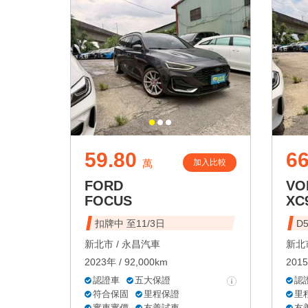
59.80
6
加入比較
萬
FORD
VO
FOCUS
XC
扣牌中 至11/3日
D
新北市 /
永昌汽車
新北市
2023年 / 92,000km
2015
認證車
五大保證
認
符合保固
里程保證
里
實車實價
友善試車
友