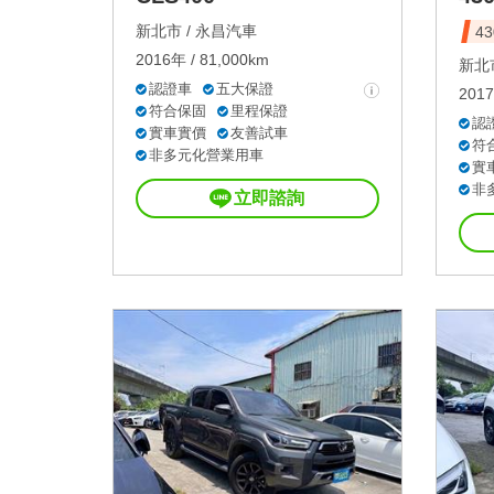
新北市 /
永昌汽車
4
2016年 / 81,000km
新北市
認證車
五大保證
2017
符合保固
里程保證
認
實車實價
友善試車
符
非多元化營業用車
實
非
立即諮詢