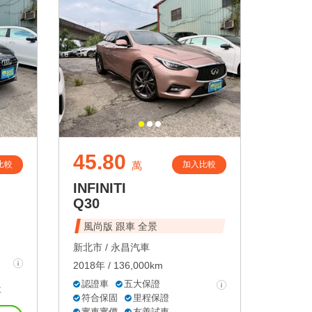
45.80
比較
加入比較
萬
INFINITI
Q30
風尚版 跟車 全景
新北市 /
永昌汽車
2018年 / 136,000km
認證車
五大保證
車
符合保固
里程保證
實車實價
友善試車