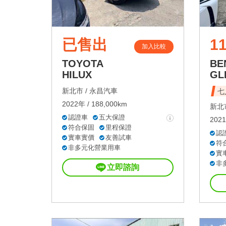
已售出
11
加入比較
TOYOTA
BE
HILUX
GL
新北市 /
永昌汽車
七
2022年 / 188,000km
新北市
認證車
五大保證
2021
符合保固
里程保證
認
實車實價
友善試車
符
非多元化營業用車
實
非
立即諮詢