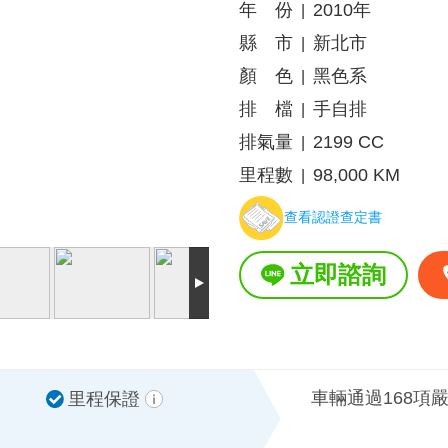
年 份
2010年
|
縣 市
新北市
|
顏 色
黑色系
|
排 檔
手自排
|
排氣量
2199 CC
|
里程數
98,000 KM
|
查看認證查定書
立即諮詢
車輛通過168項
里程保證