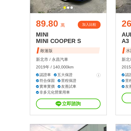
89.80
26
加入比較
萬
MINI
AU
MINI COOPER S
A3
敞篷版
水
新北市 /
永昌汽車
新北市
2019年 / 140,000km
2015
認證車
五大保證
認
符合保固
里程保證
里
實車實價
友善試車
友
非多元化營業用車
立即諮詢