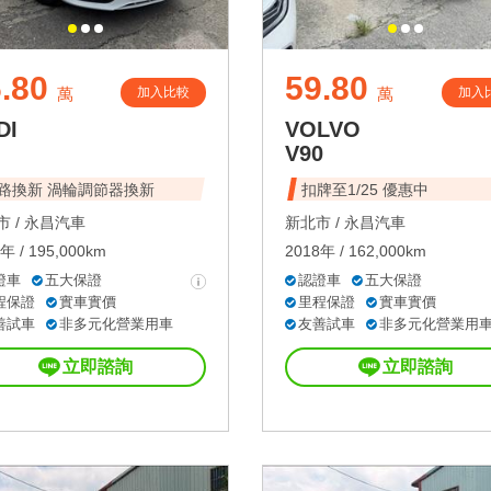
.80
59.80
加入比較
加入
萬
萬
DI
VOLVO
V90
路換新 渦輪調節器換新
扣牌至1/25 優惠中
 /
永昌汽車
新北市 /
永昌汽車
年 / 195,000km
2018年 / 162,000km
證車
五大保證
認證車
五大保證
程保證
實車實價
里程保證
實車實價
善試車
非多元化營業用車
友善試車
非多元化營業用
立即諮詢
立即諮詢