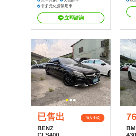
非多元化營業用車
立即諮詢
已售出
76
加入比較
BENZ
B
CLS400
43