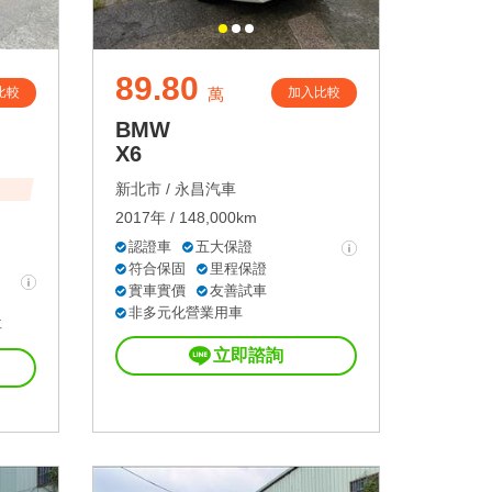
89.80
比較
加入比較
萬
BMW
X6
新北市 /
永昌汽車
2017年 / 148,000km
認證車
五大保證
符合保固
里程保證
實車實價
友善試車
非多元化營業用車
車
立即諮詢