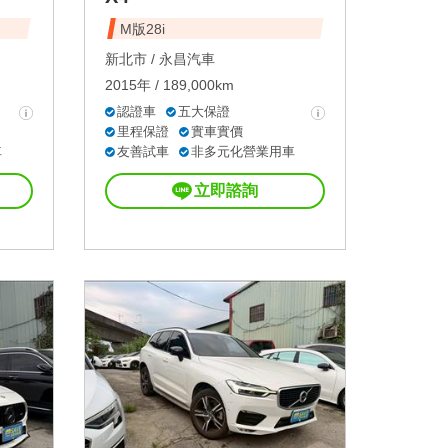
M版28i
新北市 /
永昌汽車
2015年 / 189,000km
認證車
五大保證
里程保證
實車實價
車
友善試車
非多元化營業用車
立即諮詢