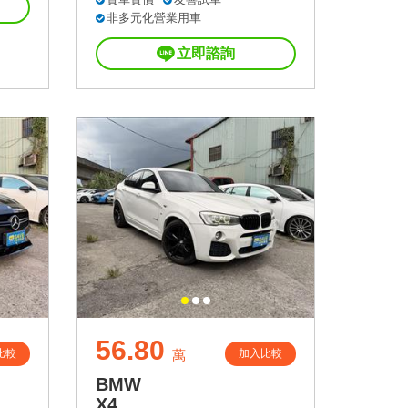
非多元化營業用車
立即諮詢
56.80
比較
加入比較
萬
BMW
X4