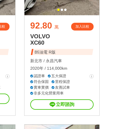
92.80
比較
加入比較
萬
VOLVO
XC60
B5油電 R版
新北市 /
永昌汽車
2020年 / 114,000km
認證車
五大保證
符合保固
里程保證
車
實車實價
友善試車
非多元化營業用車
立即諮詢