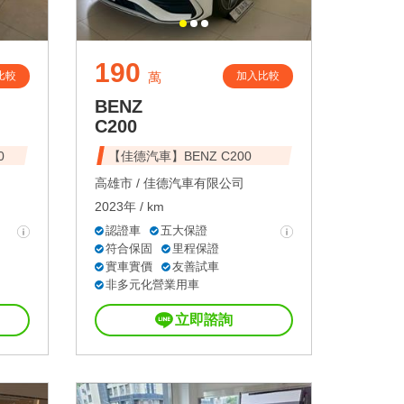
190
比較
加入比較
萬
BENZ
C200
0
【佳德汽車】BENZ C200
高雄市 /
佳德汽車有限公司
2023年 / km
認證車
五大保證
符合保固
里程保證
實車實價
友善試車
非多元化營業用車
立即諮詢