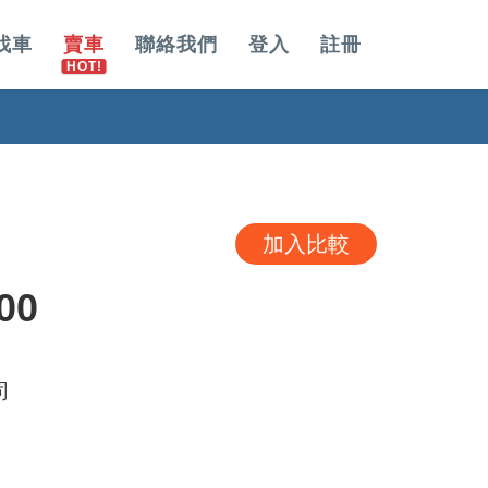
找車
賣車
聯絡我們
登入
註冊
加入比較
00
司