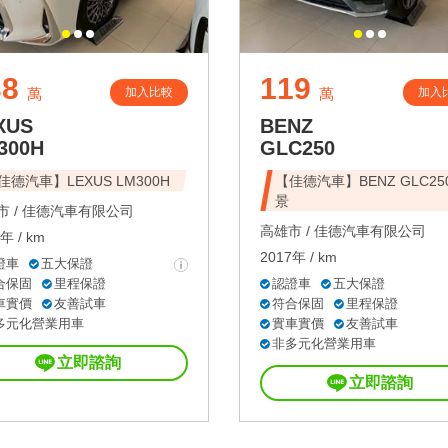
38
119
加入比較
加入
萬
萬
XUS
BENZ
300H
GLC250
佳德汽車】LEXUS LM300H
【佳德汽車】BENZ GLC25
景
 /
佳德汽車有限公司
高雄市 /
佳德汽車有限公司
年 / km
2017年 / km
證車
五大保證
合保固
里程保證
認證車
五大保證
車實價
友善試車
符合保固
里程保證
多元化營業用車
實車實價
友善試車
非多元化營業用車
立即諮詢
立即諮詢