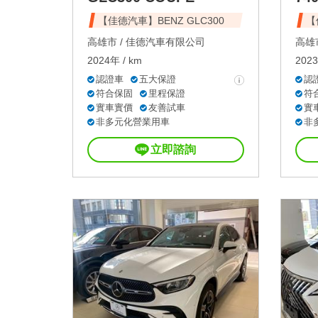
【佳德汽車】BENZ GLC300
【
高雄市 /
佳德汽車有限公司
高雄市
2024年 / km
2023
認證車
五大保證
認
符合保固
里程保證
符
實車實價
友善試車
實
非多元化營業用車
非
立即諮詢