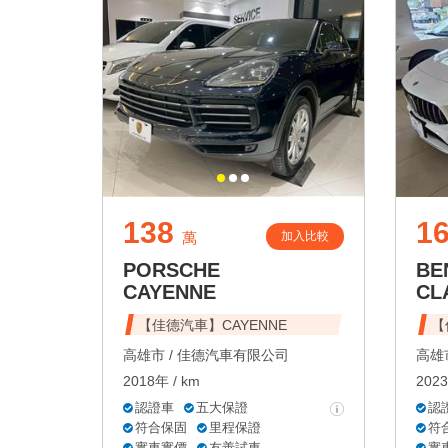
138
1
加入比較
萬
PORSCHE
BE
CAYENNE
CL
【佳德汽車】CAYENNE
【
高雄市 /
佳德汽車有限公司
高雄市
2018年 / km
2023
認證車
五大保證
認
符合保固
里程保證
符
實車實價
友善試車
實