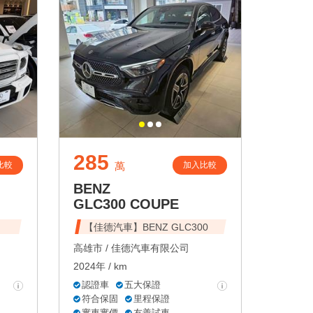
285
比較
加入比較
萬
BENZ
GLC300 COUPE
【佳德汽車】BENZ GLC300
高雄市 /
佳德汽車有限公司
2024年 / km
認證車
五大保證
符合保固
里程保證
實車實價
友善試車