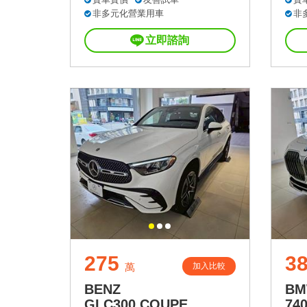
非多元化營業用車
非
立即諮詢
275
3
加入比較
萬
BENZ
B
GLC300 COUPE
740