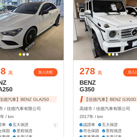
68
278
加入比較
加入
萬
萬
NZ
BENZ
A250
G350
佳德汽車】BENZ GLA250
【佳德汽車】BENZ G350D
 /
佳德汽車有限公司
高雄市 /
佳德汽車有限公司
年 / km
2017年 / km
證車
五大保證
認證車
五大保證
合保固
里程保證
符合保固
里程保證
車實價
友善試車
實車實價
友善試車