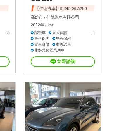
【佳德汽車】BENZ GLA250
高雄市 /
佳德汽車有限公司
2022年 / km
認證車
五大保證
符合保固
里程保證
實車實價
友善試車
非多元化營業用車
立即諮詢