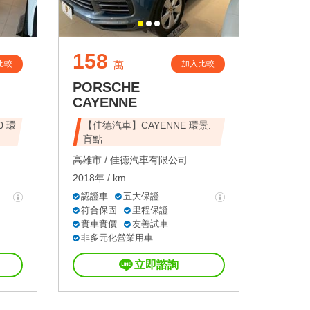
158
比較
加入比較
萬
PORSCHE
CAYENNE
0 環
【佳德汽車】CAYENNE 環景.
盲點
高雄市 /
佳德汽車有限公司
2018年 / km
認證車
五大保證
符合保固
里程保證
實車實價
友善試車
非多元化營業用車
立即諮詢