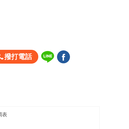
撥打電話
調表