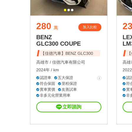
280
2
加入比較
萬
BENZ
LE
GLC300 COUPE
LM
【佳德汽車】BENZ GLC300
【
高雄市 /
佳德汽車有限公司
高雄市
2024年 / km
2022
認證車
五大保證
認
符合保固
里程保證
符
實車實價
友善試車
實
非多元化營業用車
非
立即諮詢