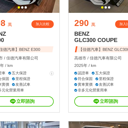
98
290
加入比較
加入
萬
萬
NZ
BENZ
00
GLC300 COUPE
佳德汽車】BENZ E300
【佳德汽車】BENZ GLC30
 /
佳德汽車有限公司
高雄市 /
佳德汽車有限公司
年 / km
2025年 / km
證車
五大保證
認證車
五大保證
合保固
里程保證
符合保固
里程保證
車實價
友善試車
實車實價
友善試車
多元化營業用車
非多元化營業用車
立即諮詢
立即諮詢