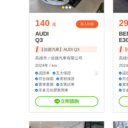
140
2
加入比較
萬
AUDI
BE
Q3
E3
【佳德汽車】AUDI Q3
【
高雄市 /
佳德汽車有限公司
高雄市
2024年 / km
2024
認證車
五大保證
認
符合保固
里程保證
符
實車實價
友善試車
實
非多元化營業用車
非
立即諮詢