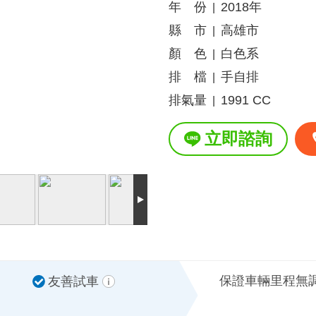
年 份
2018年
|
縣 市
高雄市
|
顏 色
白色系
|
排 檔
手自排
|
排氣量
1991 CC
|
立即諮詢
保證車輛里程無
友善試車