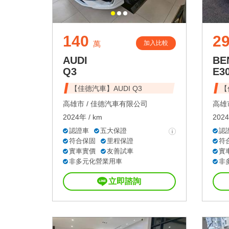
140
2
加入比較
萬
AUDI
BE
Q3
E3
【佳德汽車】AUDI Q3
【
高雄市 /
佳德汽車有限公司
高雄市
2024年 / km
2024
認證車
五大保證
認
符合保固
里程保證
符
實車實價
友善試車
實
非多元化營業用車
非
立即諮詢