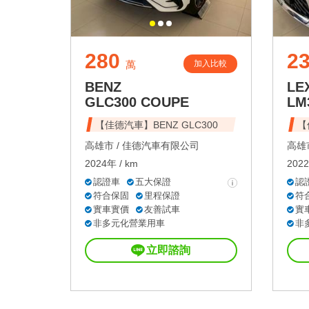
280
2
加入比較
萬
BENZ
LE
GLC300 COUPE
LM
【佳德汽車】BENZ GLC300
【
高雄市 /
佳德汽車有限公司
高雄市
2024年 / km
2022
認證車
五大保證
認
符合保固
里程保證
符
實車實價
友善試車
實
非多元化營業用車
非
立即諮詢