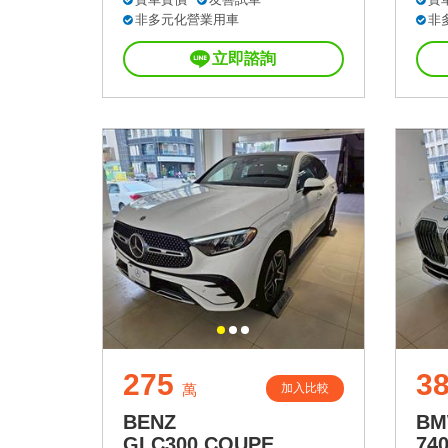
非多元化營業用車
非
立即諮詢
275
3
加入比較
萬
BENZ
B
GLC300 COUPE
740