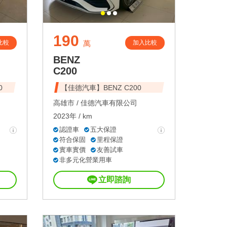
190
比較
加入比較
萬
BENZ
C200
0
【佳德汽車】BENZ C200
高雄市 /
佳德汽車有限公司
2023年 / km
認證車
五大保證
符合保固
里程保證
實車實價
友善試車
非多元化營業用車
立即諮詢