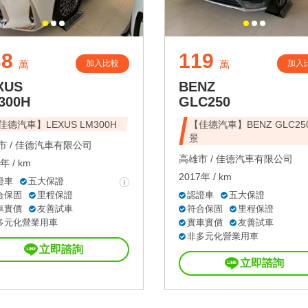
38
119
加入比較
加入
萬
萬
XUS
BENZ
300H
GLC250
佳德汽車】LEXUS LM300H
【佳德汽車】BENZ GLC25
景
 /
佳德汽車有限公司
高雄市 /
佳德汽車有限公司
年 / km
2017年 / km
證車
五大保證
合保固
里程保證
認證車
五大保證
車實價
友善試車
符合保固
里程保證
多元化營業用車
實車實價
友善試車
非多元化營業用車
立即諮詢
立即諮詢