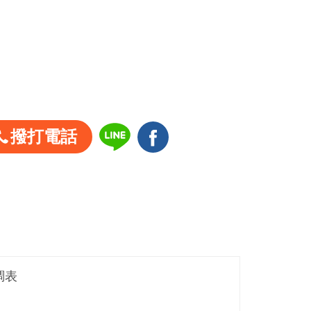
撥打電話
調表