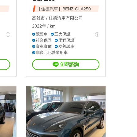
【佳德汽車】BENZ GLA250
高雄市 /
佳德汽車有限公司
2022年 / km
認證車
五大保證
符合保固
里程保證
實車實價
友善試車
非多元化營業用車
立即諮詢