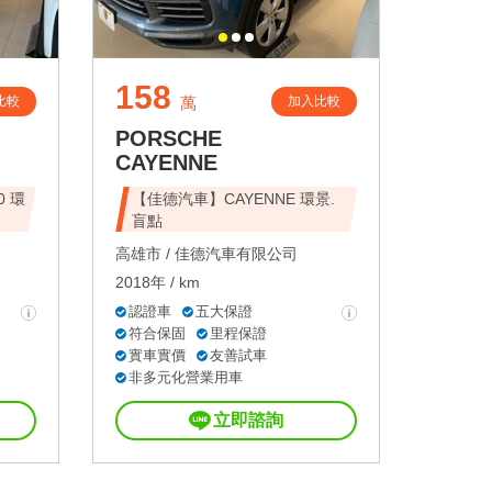
158
比較
加入比較
萬
PORSCHE
CAYENNE
0 環
【佳德汽車】CAYENNE 環景.
盲點
高雄市 /
佳德汽車有限公司
2018年 / km
認證車
五大保證
符合保固
里程保證
實車實價
友善試車
非多元化營業用車
立即諮詢