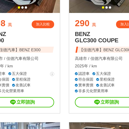
98
290
加入比較
加入
萬
萬
NZ
BENZ
00
GLC300 COUPE
佳德汽車】BENZ E300
【佳德汽車】BENZ GLC30
 /
佳德汽車有限公司
高雄市 /
佳德汽車有限公司
年 / km
2025年 / km
證車
五大保證
認證車
五大保證
合保固
里程保證
符合保固
里程保證
車實價
友善試車
實車實價
友善試車
多元化營業用車
非多元化營業用車
立即諮詢
立即諮詢