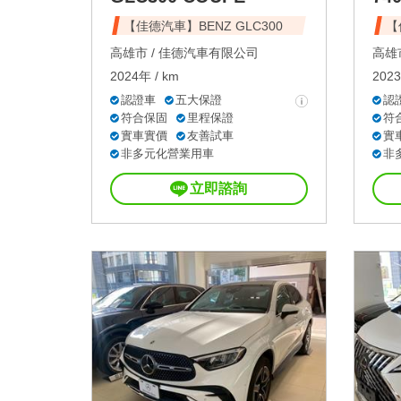
【佳德汽車】BENZ GLC300
【
高雄市 /
佳德汽車有限公司
高雄市
2024年 / km
2023
認證車
五大保證
認
符合保固
里程保證
符
實車實價
友善試車
實
非多元化營業用車
非
立即諮詢