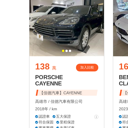
138
1
加入比較
萬
PORSCHE
BE
CAYENNE
CL
【佳德汽車】CAYENNE
【
高雄市 /
佳德汽車有限公司
高雄市
2018年 / km
2023
認證車
五大保證
認
符合保固
里程保證
符
實車實價
友善試車
實