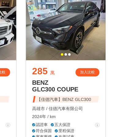
285
比較
加入比較
萬
BENZ
GLC300 COUPE
【佳德汽車】BENZ GLC300
高雄市 /
佳德汽車有限公司
2024年 / km
認證車
五大保證
符合保固
里程保證
實車實價
友善試車