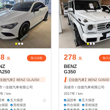
68
278
加入比較
加入
萬
萬
NZ
BENZ
A250
G350
佳德汽車】BENZ GLA250
【佳德汽車】BENZ G350D
 /
佳德汽車有限公司
高雄市 /
佳德汽車有限公司
年 / km
2017年 / km
證車
五大保證
認證車
五大保證
合保固
里程保證
符合保固
里程保證
車實價
友善試車
實車實價
友善試車