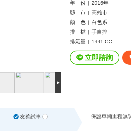
年 份
2016年
|
縣 市
高雄市
|
顏 色
白色系
|
排 檔
手自排
|
排氣量
1991 CC
|
立即諮詢
保證車輛里程無
友善試車