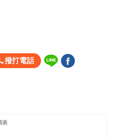
撥打電話
調表