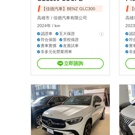
【佳德汽車】BENZ GLC300
【
高雄市 /
佳德汽車有限公司
高雄市
2024年 / km
2023
認證車
五大保證
認
符合保固
里程保證
符
實車實價
友善試車
實
非多元化營業用車
非
立即諮詢