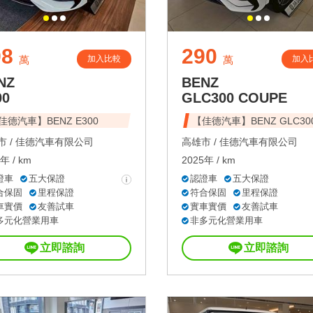
98
290
加入比較
加入
萬
萬
NZ
BENZ
00
GLC300 COUPE
佳德汽車】BENZ E300
【佳德汽車】BENZ GLC30
 /
佳德汽車有限公司
高雄市 /
佳德汽車有限公司
年 / km
2025年 / km
證車
五大保證
認證車
五大保證
合保固
里程保證
符合保固
里程保證
車實價
友善試車
實車實價
友善試車
多元化營業用車
非多元化營業用車
立即諮詢
立即諮詢