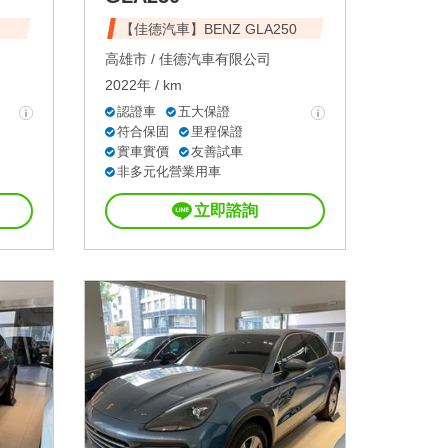
【佳德汽車】BENZ GLA250
高雄市 /
佳德汽車有限公司
2022年 / km
認證車
五大保證
符合保固
里程保證
實車實價
友善試車
非多元化營業用車
立即諮詢