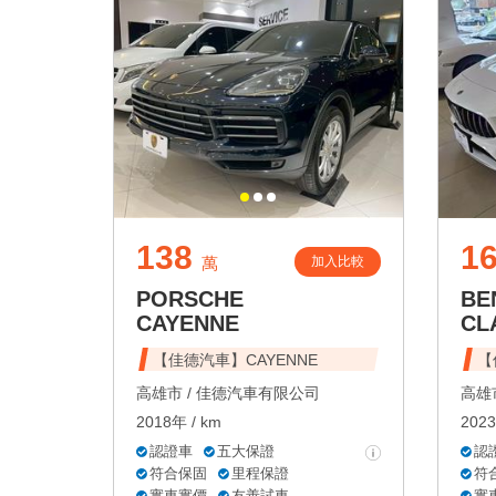
138
1
加入比較
萬
PORSCHE
BE
CAYENNE
CL
【佳德汽車】CAYENNE
【
高雄市 /
佳德汽車有限公司
高雄市
2018年 / km
2023
認證車
五大保證
認
符合保固
里程保證
符
實車實價
友善試車
實