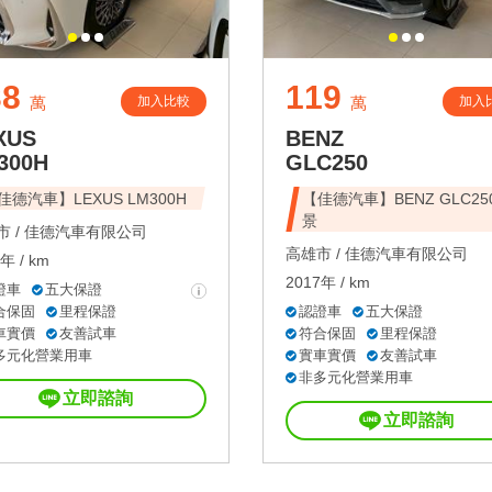
38
119
加入比較
加入
萬
萬
XUS
BENZ
300H
GLC250
佳德汽車】LEXUS LM300H
【佳德汽車】BENZ GLC25
景
 /
佳德汽車有限公司
高雄市 /
佳德汽車有限公司
年 / km
2017年 / km
證車
五大保證
合保固
里程保證
認證車
五大保證
車實價
友善試車
符合保固
里程保證
多元化營業用車
實車實價
友善試車
非多元化營業用車
立即諮詢
立即諮詢