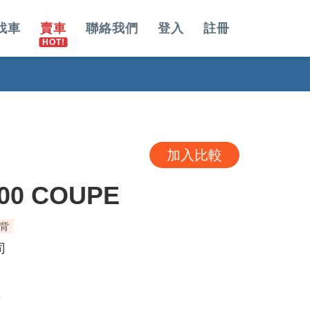
找車
賣車
聯絡我們
登入
註冊
加入比較
00 COUPE
斜背
司
E