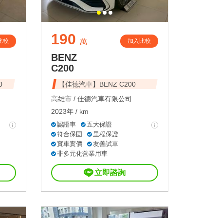
190
比較
加入比較
萬
BENZ
C200
0
【佳德汽車】BENZ C200
高雄市 /
佳德汽車有限公司
2023年 / km
認證車
五大保證
符合保固
里程保證
實車實價
友善試車
非多元化營業用車
立即諮詢