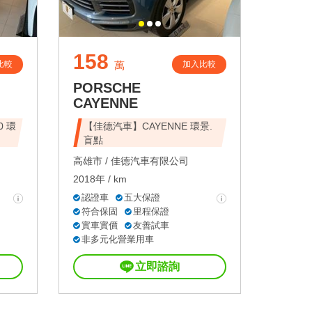
158
比較
加入比較
萬
PORSCHE
CAYENNE
0 環
【佳德汽車】CAYENNE 環景.
盲點
高雄市 /
佳德汽車有限公司
2018年 / km
認證車
五大保證
符合保固
里程保證
實車實價
友善試車
非多元化營業用車
立即諮詢