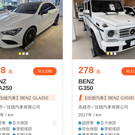
68
278
加入比較
加入
萬
萬
NZ
BENZ
A250
G350
佳德汽車】BENZ GLA250
【佳德汽車】BENZ G350D
 /
佳德汽車有限公司
高雄市 /
佳德汽車有限公司
年 / km
2017年 / km
證車
五大保證
認證車
五大保證
合保固
里程保證
符合保固
里程保證
車實價
友善試車
實車實價
友善試車