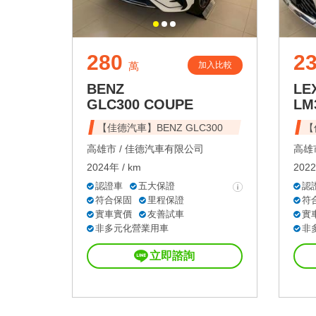
280
2
加入比較
萬
BENZ
LE
GLC300 COUPE
LM
【佳德汽車】BENZ GLC300
【
高雄市 /
佳德汽車有限公司
高雄市
2024年 / km
2022
認證車
五大保證
認
符合保固
里程保證
符
實車實價
友善試車
實
非多元化營業用車
非
立即諮詢