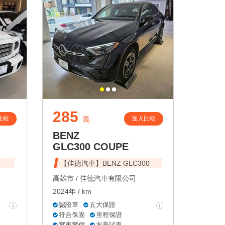
285
比較
加入比較
萬
BENZ
GLC300 COUPE
【佳德汽車】BENZ GLC300
高雄市 /
佳德汽車有限公司
2024年 / km
認證車
五大保證
符合保固
里程保證
實車實價
友善試車