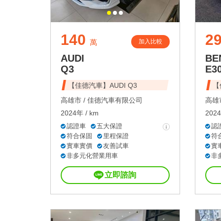
140
2
加入比較
萬
AUDI
BE
Q3
E3
【佳德汽車】AUDI Q3
【
高雄市 /
佳德汽車有限公司
高雄市
2024年 / km
2024
認證車
五大保證
認
符合保固
里程保證
符
實車實價
友善試車
實
非多元化營業用車
非
立即諮詢