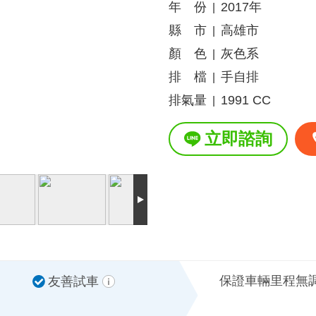
年 份
2017年
|
縣 市
高雄市
|
顏 色
灰色系
|
排 檔
手自排
|
排氣量
1991 CC
|
立即諮詢
保證車輛里程無
友善試車