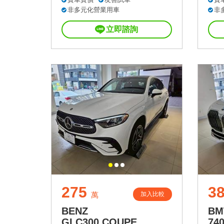
非多元化營業用車
非
立即諮詢
275
3
加入比較
萬
BENZ
B
GLC300 COUPE
740